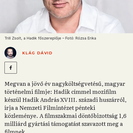
Trill Zsolt, a Hadik főszereplője – Fotó: Rózsa Erika
KLÁG DÁVID
Megvan a jövő év nagyköltségvetésű, magyar
történelmi filmje: Hadik címmel mozifilm
készül Hadik András XVIII. századi huszárról,
írja a Nemzeti Filmintézet pénteki
közleménye. A filmszakmai döntőbizottság 1,6
milliárd gyártási támogatást szavazott meg a
filmnek.