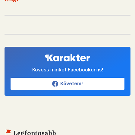
Kövess minket Facebookon is!
Követem!
Legfontosabb