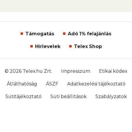
Támogatás
Adó 1% felajánlás
Hírlevelek
Telex Shop
© 2026 Telex.hu Zrt.
Impresszum
Etikai kódex
Átláthatóság
ÁSZF
Adatkezelési tájékoztató
Sütitájékoztató
Süti beállítások
Szabályzatok
Kommentelési szabályzat
Telex Sales