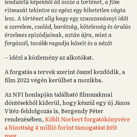
lendületű képekből áll össze a történet, a film
ritmusát tekintve az egész egy hihetetlen vágta
lesz. A történet alig hagy egy szusszanásnyi időt
a szerelem, család, barátság, kötelesség és árulás
érzelmes epizódjainak, aztán újra, mint a
forgószél, tovább ragadja hőseit és a nézőt
– idézi a közlemény az alkotókat.
A forgatás a tervek szerint ősszel kezdődik, a
film 2022 végén kerülhet a mozikba.
Az NFI honlapján található filmszakmai
döntésekből kiderül, hogy készül egy új János
Vitéz-feldolgozás is, Bergendy Péter
rendezésében,
Köbli Norbert forgatókönyvére
a bizottság 4 millió forint támogatást ítélt
meg.