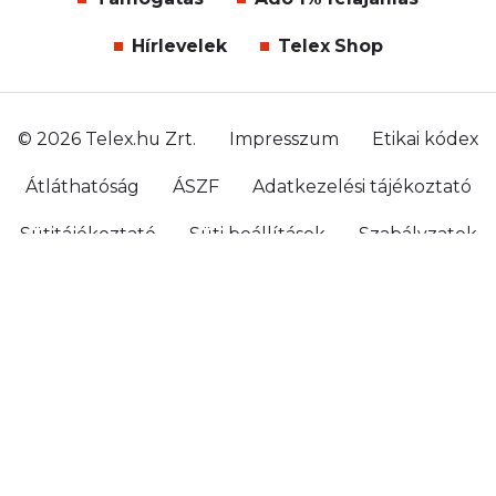
Hírlevelek
Telex Shop
© 2026 Telex.hu Zrt.
Impresszum
Etikai kódex
Átláthatóság
ÁSZF
Adatkezelési tájékoztató
Sütitájékoztató
Süti beállítások
Szabályzatok
Kommentelési szabályzat
Telex Sales