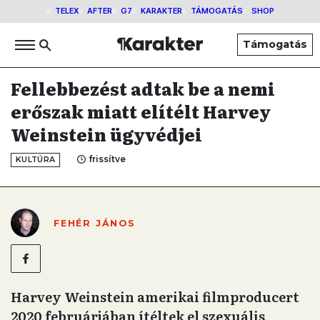
TELEX
AFTER
G7
KARAKTER
TÁMOGATÁS
SHOP
Támogatás
Fellebbezést adtak be a nemi
erőszak miatt elítélt Harvey
Weinstein ügyvédjei
frissítve
KULTÚRA
FEHÉR JÁNOS
Harvey Weinstein amerikai filmproducert
2020 februárjában ítéltek el szexuális