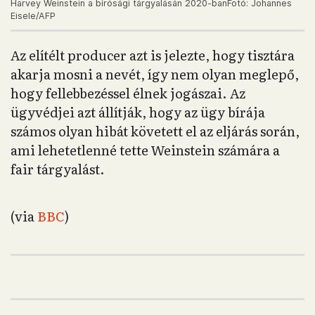
Harvey Weinstein a bírósági tárgyalásán 2020-banFotó: Johannes
Eisele/AFP
Az elítélt producer azt is jelezte, hogy tisztára
akarja mosni a nevét, így nem olyan meglepő,
hogy fellebbezéssel élnek jogászai. Az
ügyvédjei azt állítják, hogy az ügy bírája
számos olyan hibát követett el az eljárás során,
ami lehetetlenné tette Weinstein számára a
fair tárgyalást.
(via
BBC
)