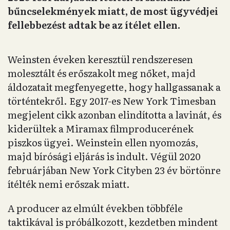
bűncselekmények miatt, de most ügyvédjei
fellebbezést adtak be az ítélet ellen.
Weinsten éveken keresztül rendszeresen
molesztált és erőszakolt meg nőket, majd
áldozatait megfenyegette, hogy hallgassanak a
történtekről. Egy 2017-es New York Timesban
megjelent cikk azonban elindította a lavinát, és
kiderültek a Miramax filmproducerének
piszkos ügyei. Weinstein ellen nyomozás,
majd bírósági eljárás is indult. Végül 2020
februárjában New York Cityben 23 év börtönre
ítélték nemi erőszak miatt.
A producer az elmúlt években többféle
taktikával is próbálkozott, kezdetben mindent