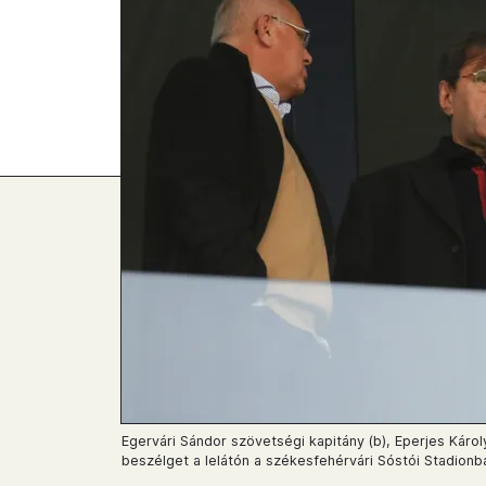
Egervári Sándor szövetségi kapitány (b), Eperjes Károl
beszélget a lelátón a székesfehérvári Sóstói Stadionban