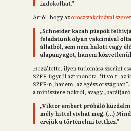
indokolhat.”
Arról, hogy az
orosz vakcinával szeret
„Schneider kazah püspök felhívj
feladatunk olyan vakcinával ol
állatból, sem nem halott vagy é
alapanyagot, hanem közvetlenül 
Hozzátette, ilyen tudomása szerint csa
SZFE-ügyről azt mondta, itt volt „az 
SZFE-n, hanem „az egész országban”. E
a miniszterelnökről, avagy „barátjáró
„Viktor embert próbáló küzdelmet
mély hittel vívhat meg. (…) Mi
erejük a történelmi tetthez.”