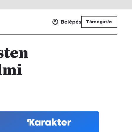
Belépés
Támogatás
sten
lmi