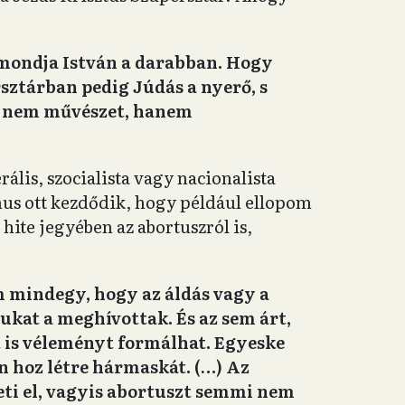
t mondja István a darabban. Hogy
rsztár
ban pedig Júdás a nyerő, s
Ez nem művészet, hanem
erális, szocialista vagy nacionalista
mus ott kezdődik, hogy például ellopom
 hite jegyében az abortuszról is,
m mindegy, hogy az áldás vagy a
sukat a meghívottak. És az sem árt,
nt is véleményt formálhat. Egyeske
n hoz létre hármaskát. (…) Az
eti el, vagyis abortuszt semmi nem