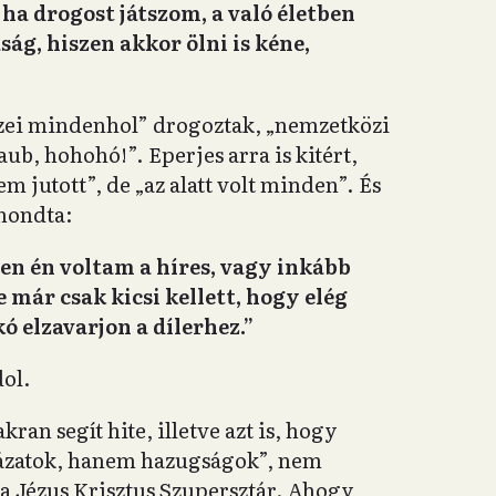
 ha drogost játszom, a való életben
ság, hiszen akkor ölni is kéne,
észei mindenhol” drogoztak, „nemzetközi
ub, hohohó!”. Eperjes arra is kitért,
m jutott”, de „az alatt volt minden”. És
 mondta:
zen én voltam a híres, vagy inkább
már csak kicsi kellett, hogy elég
ó elzavarjon a dílerhez.”
dol.
ran segít hite, illetve azt is, hogy
ázatok, hanem hazugságok”, nem
gy a Jézus Krisztus Szupersztár. Ahogy