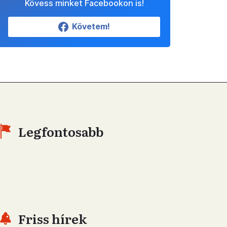
Kövess minket Facebookon is!
Követem!
Legfontosabb
Friss hírek