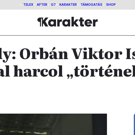
TELEX
AFTER
G7
KARAKTER
TÁMOGATÁS
SHOP
ly: Orbán Viktor I
l harcol „történe