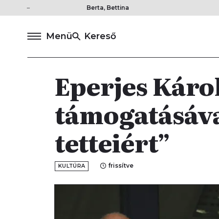
Berta, Bettina
Menü
Kereső
Eperjes Káro
támogatásáva
tetteiért”
frissítve
KULTÚRA