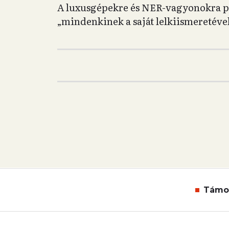
A luxusgépekre és NER-vagyonokra pe
„mindenkinek a saját lelkiismeretével
Támo