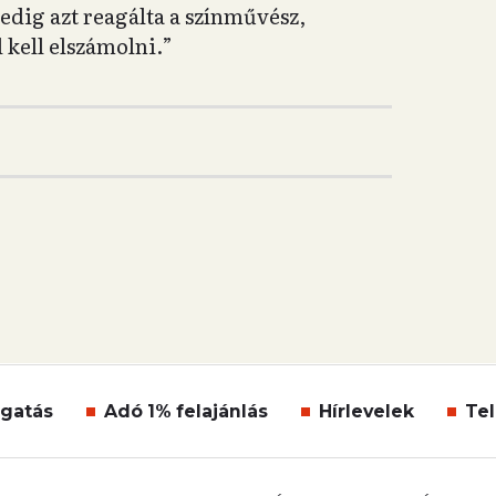
dig azt reagálta a színművész,
 kell elszámolni.”
gatás
Adó 1% felajánlás
Hírlevelek
Tel