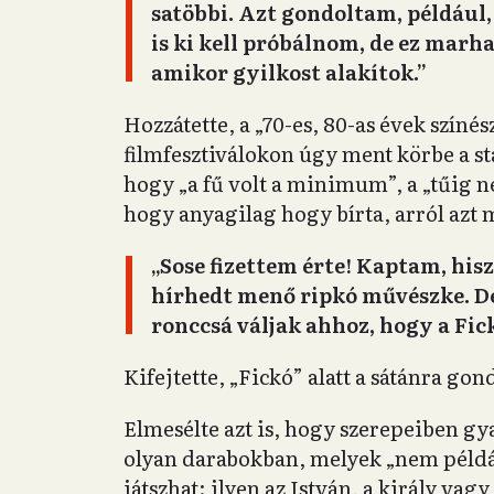
satöbbi. Azt gondoltam, például,
is ki kell próbálnom, de ez marha
amikor gyilkost alakítok.”
Hozzátette, a „70-es, 80-as évek szín
filmfesztiválokon úgy ment körbe a sta
hogy „a fű volt a minimum”, a „tűig ne
hogy anyagilag hogy bírta, arról azt
„Sose fizettem érte! Kaptam, his
hírhedt menő ripkó művészke. De 
ronccsá váljak ahhoz, hogy a Fick
Kifejtette, „Fickó” alatt a sátánra gon
Elmesélte azt is, hogy szerepeiben gyak
olyan darabokban, melyek „nem péld
játszhat: ilyen az István, a király va