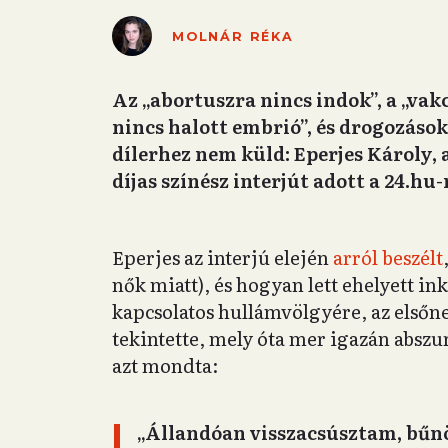
MOLNÁR RÉKA
Az „abortuszra nincs indok”, a „vak
nincs halott embrió”, és drogozások
dílerhez nem küld: Eperjes Károly, a
díjas színész interjút adott a 24.hu-
Eperjes az interjú elején
arról beszélt
nők miatt), és hogyan lett ehelyett in
kapcsolatos hullámvölgyére, az elsőn
tekintette, mely óta mer igazán abszu
azt mondta:
„Állandóan visszacsúsztam, bűnös