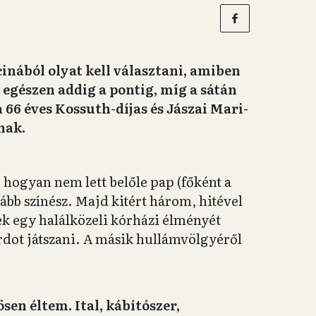
cinából olyat kell választani, amiben
 egészen addig a pontig, míg a sátán
 66 éves Kossuth-díjas és Jászai Mari-
nak.
, hogyan nem lett belőle pap (főként a
kább színész. Majd kitért három, hitével
ek egy halálközeli kórházi élményét
rdot játszani. A másik hullámvölgyéről
en éltem. Ital, kábítószer,