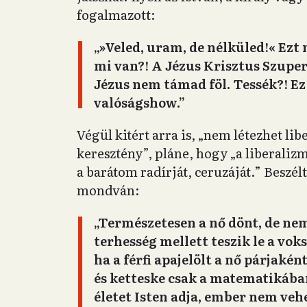
fogalmazott:
„»Veled, uram, de nélküled!«️ Ez
mi van?! A
Jézus Krisztus Szupe
Jézus nem támad föl. Tessék?! 
valóságshow.”
Végül kitért arra is, „nem létezhet lib
keresztény”, pláne, hogy „a liberaliz
a barátom radírját, ceruzáját.” Beszélt
mondván:
„Természetesen a nő dönt, de ne
terhesség mellett teszik le a vok
ha a férfi apajelölt a nő párjaké
és ketteske csak a matematikába
életet Isten adja, ember nem veh