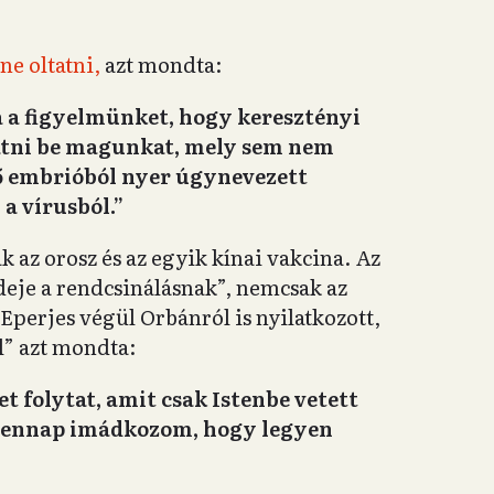
ne oltatni,
azt mondta:
a a figyelmünket, hogy keresztényi
tatni be magunkat, mely sem nem
lő embrióból nyer úgynevezett
a vírusból.”
k az orosz és az egyik kínai vakcina. Az
ideje a rendcsinálásnak”, nemcsak az
perjes végül Orbánról is nyilatkozott,
l” azt mondta:
 folytat, amit csak Istenbe vetett
ndennap imádkozom, hogy legyen