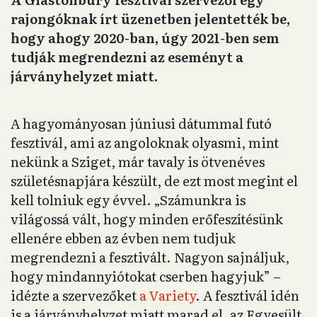
rajongóknak írt üzenetben jelentették be,
hogy ahogy 2020-ban, úgy 2021-ben sem
tudják megrendezni az eseményt a
járványhelyzet miatt.
A hagyományosan júniusi dátummal futó
fesztivál, ami az angoloknak olyasmi, mint
nekünk a Sziget, már tavaly is ötvenéves
születésnapjára készült, de ezt most megint el
kell tolniuk egy évvel. „Számunkra is
világossá vált, hogy minden erőfeszítésünk
ellenére ebben az évben nem tudjuk
megrendezni a fesztivált. Nagyon sajnáljuk,
hogy mindannyiótokat cserben hagyjuk” –
idézte a szervezőket
a Variety
. A fesztivál idén
is a járványhelyzet miatt marad el, az Egyesült