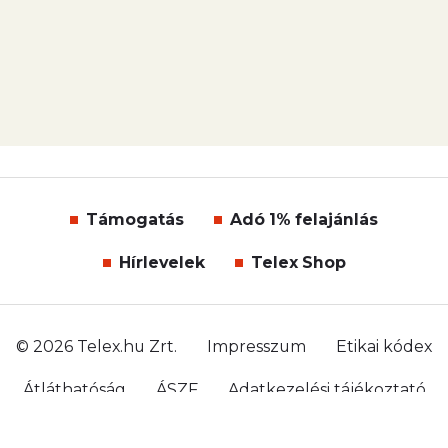
Támogatás
Adó 1% felajánlás
Hírlevelek
Telex Shop
© 2026 Telex.hu Zrt.
Impresszum
Etikai kódex
Átláthatóság
ÁSZF
Adatkezelési tájékoztató
Sütitájékoztató
Süti beállítások
Szabályzatok