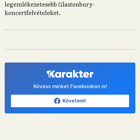
legemlékezetesebb Glastonbury-
koncertfelvételeket.
Kövess minket Facebookon is!
Követem!