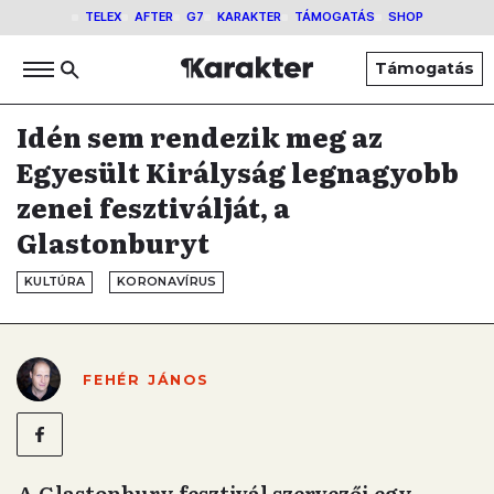
TELEX
AFTER
G7
KARAKTER
TÁMOGATÁS
SHOP
Támogatás
Idén sem rendezik meg az
Egyesült Királyság legnagyobb
zenei fesztiválját, a
Glastonburyt
KULTÚRA
KORONAVÍRUS
FEHÉR JÁNOS
A Glastonbury fesztivál szervezői egy