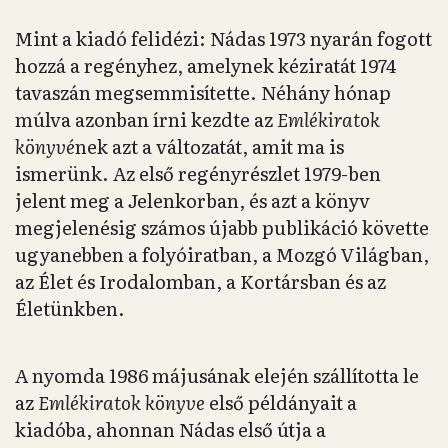
Mint a kiadó felidézi: Nádas 1973 nyarán fogott
hozzá a regényhez, amelynek kéziratát 1974
tavaszán megsemmisítette. Néhány hónap
múlva azonban írni kezdte az
Emlékiratok
könyvé
nek azt a változatát, amit ma is
ismerünk. Az első regényrészlet 1979-ben
jelent meg a Jelenkorban, és azt a könyv
megjelenésig számos újabb publikáció követte
ugyanebben a folyóiratban, a Mozgó Világban,
az Élet és Irodalomban, a Kortársban és az
Életünkben.
A nyomda 1986 májusának elején szállította le
az
Emlékiratok könyve
első példányait a
kiadóba, ahonnan Nádas első útja a