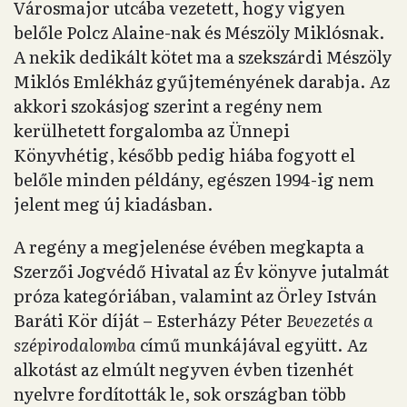
Városmajor utcába vezetett, hogy vigyen
belőle Polcz Alaine-nak és Mészöly Miklósnak.
A nekik dedikált kötet ma a szekszárdi Mészöly
Miklós Emlékház gyűjteményének darabja. Az
akkori szokásjog szerint a regény nem
kerülhetett forgalomba az Ünnepi
Könyvhétig, később pedig hiába fogyott el
belőle minden példány, egészen 1994-ig nem
jelent meg új kiadásban.
A regény a megjelenése évében megkapta a
Szerzői Jogvédő Hivatal az Év könyve jutalmát
próza kategóriában, valamint az Örley István
Baráti Kör díját – Esterházy Péter
Bevezetés a
szépirodalomba
című munkájával együtt. Az
alkotást az elmúlt negyven évben tizenhét
nyelvre fordították le, sok országban több