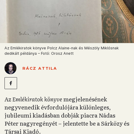
Az Emlékiratok könyve Polcz Alaine-nak és Mészöly Miklósnak
dedikált példánya – Fotó: Orosz Anett
RÁCZ ATTILA
Az
Emlékiratok könyve
megjelenésének
negyvenedik évfordulójára különleges,
jubileumi kiadásban dobják piacra Nádas
Péter nagyregényét – jelentette be a Sárközy és
Társai Kiadó.