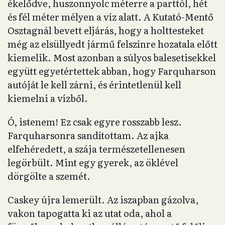
ékelődve, huszonnyolc méterre a parttól, hét
és fél méter mélyen a víz alatt. A Kutató-Mentő
Osztagnál bevett eljárás, hogy a holttesteket
még az elsüllyedt jármű felszínre hozatala előtt
kiemelik. Most azonban a súlyos balesetisekkel
együtt egyetértettek abban, hogy Farquharson
autóját le kell zárni, és érintetlenül kell
kiemelni a vízből.
Ó, istenem! Ez csak egyre rosszabb lesz.
Farquharsonra sandítottam. Az ajka
elfehéredett, a szája természetellenesen
legörbült. Mint egy gyerek, az öklével
dörgölte a szemét.
Caskey újra lemerült. Az iszapban gázolva,
vakon tapogatta ki az utat oda, ahol a