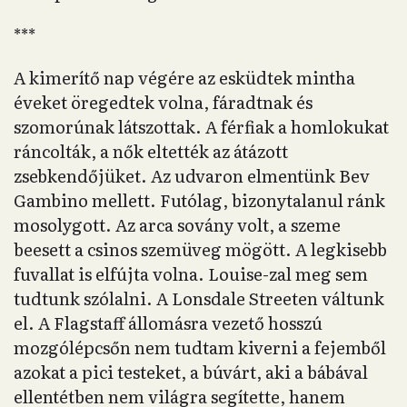
***
A kimerítő nap végére az esküdtek mintha
éveket öregedtek volna, fáradtnak és
szomorúnak látszottak. A férfiak a homlokukat
ráncolták, a nők eltették az átázott
zsebkendőjüket. Az udvaron elmentünk Bev
Gambino mellett. Futólag, bizonytalanul ránk
mosolygott. Az arca sovány volt, a szeme
beesett a csinos szemüveg mögött. A legkisebb
fuvallat is elfújta volna. Louise-zal meg sem
tudtunk szólalni. A Lonsdale Streeten váltunk
el. A Flagstaff állomásra vezető hosszú
mozgólépcsőn nem tudtam kiverni a fejemből
azokat a pici testeket, a búvárt, aki a bábával
ellentétben nem világra segítette, hanem