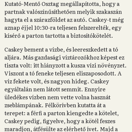
Kutató-Mentő Osztag megállapította, hogy a
partnak valószínűsíthetően melyik szakaszán
hagyta el a szárazföldet az autó. Caskey-t még
aznap éjjel 10:30-ra teljesen felszerelték, egy
kísérő a parton tartotta a biztosítókötelét.
Caskey bement a vízbe, és leereszkedett a tó
aljára. Más gazdasági víztározókhoz képest ez
tiszta volt: itt hiányzott a kusza vízi növényzet.
Viszont a tó feneke teljesen eliszaposodott. A
víz fekete volt, és nagyon hideg. Caskey
egyáltalán nem látott semmit. Ennyire
üledékes vízben nem vette volna hasznát
zseblámpának. Félkörívben kutatta át a
terepet: a férfi a parton kiengedte a kötelet,
Caskey pedig, figyelve, hogy a kötél feszes
maradjon, átfésülte az elérhető ívet. Majd a