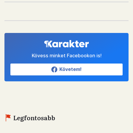
Kövess minket Facebookon is!
Követem!
Legfontosabb