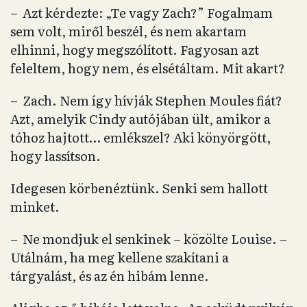
– Azt kérdezte: „Te vagy Zach?” Fogalmam
sem volt, miről beszél, és nem akartam
elhinni, hogy megszólított. Fagyosan azt
feleltem, hogy nem, és elsétáltam. Mit akart?
– Zach. Nem így hívják Stephen Moules fiát?
Azt, amelyik Cindy autójában ült, amikor a
tóhoz hajtott… emlékszel? Aki könyörgött,
hogy lassítson.
Idegesen körbenéztünk. Senki sem hallott
minket.
– Ne mondjuk el senkinek – közölte Louise. –
Utálnám, ha meg kellene szakítani a
tárgyalást, és az én hibám lenne.