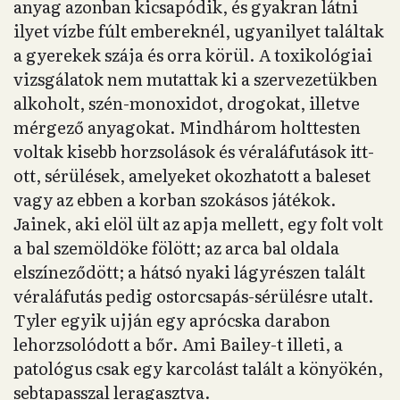
anyag azonban kicsapódik, és gyakran látni
ilyet vízbe fúlt embereknél, ugyanilyet találtak
a gyerekek szája és orra körül. A toxikológiai
vizsgálatok nem mutattak ki a szervezetükben
alkoholt, szén-monoxidot, drogokat, illetve
mérgező anyagokat. Mindhárom holttesten
voltak kisebb horzsolások és véraláfutások itt-
ott, sérülések, amelyeket okozhatott a baleset
vagy az ebben a korban szokásos játékok.
Jainek, aki elöl ült az apja mellett, egy folt volt
a bal szemöldöke fölött; az arca bal oldala
elszíneződött; a hátsó nyaki lágyrészen talált
véraláfutás pedig ostorcsapás-sérülésre utalt.
Tyler egyik ujján egy aprócska darabon
lehorzsolódott a bőr. Ami Bailey-t illeti, a
patológus csak egy karcolást talált a könyökén,
sebtapasszal leragasztva.