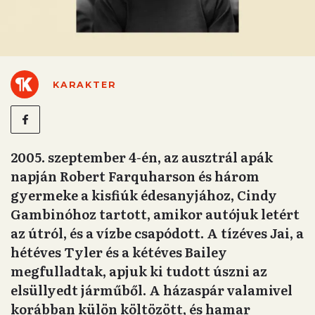
KARAKTER
2005. szeptember 4-én, az ausztrál apák
napján Robert Farquharson és három
gyermeke a kisfiúk édesanyjához, Cindy
Gambinóhoz tartott, amikor autójuk letért
az útról, és a vízbe csapódott. A tízéves Jai, a
hétéves Tyler és a kétéves Bailey
megfulladtak, apjuk ki tudott úszni az
elsüllyedt járműből. A házaspár valamivel
korábban külön költözött, és hamar