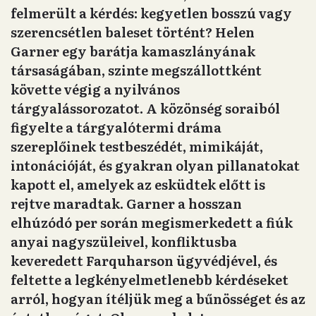
felmerült a kérdés: kegyetlen bosszú vagy
szerencsétlen baleset történt? Helen
Garner egy barátja kamaszlányának
társaságában, szinte megszállottként
követte végig a nyilvános
tárgyalássorozatot. A közönség soraiból
figyelte a tárgyalótermi dráma
szereplőinek testbeszédét, mimikáját,
intonációját, és gyakran olyan pillanatokat
kapott el, amelyek az esküdtek előtt is
rejtve maradtak. Garner a hosszan
elhúzódó per során megismerkedett a fiúk
anyai nagyszüleivel, konfliktusba
keveredett Farquharson ügyvédjével, és
feltette a legkényelmetlenebb kérdéseket
arról, hogyan ítéljük meg a bűnösséget és az