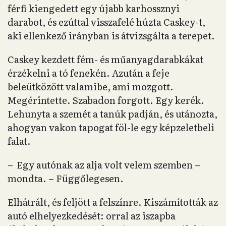
férfi kiengedett egy újabb karhossznyi
darabot, és ezúttal visszafelé húzta Caskey-t,
aki ellenkező irányban is átvizsgálta a terepet.
Caskey kezdett fém- és műanyagdarabkákat
érzékelni a tó fenekén. Azután a feje
beleütközött valamibe, ami mozgott.
Megérintette. Szabadon forgott. Egy kerék.
Lehunyta a szemét a tanúk padján, és utánozta,
ahogyan vakon tapogat föl-le egy képzeletbeli
falat.
– Egy autónak az alja volt velem szemben –
mondta. – Függőlegesen.
Elhátrált, és feljött a felszínre. Kiszámították az
autó elhelyezkedését: orral az iszapba