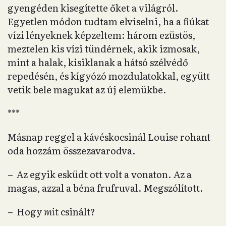
gyengéden kisegítette őket a világról.
Egyetlen módon tudtam elviselni, ha a fiúkat
vízi lényeknek képzeltem: három ezüstös,
meztelen kis vízi tündérnek, akik izmosak,
mint a halak, kisiklanak a hátsó szélvédő
repedésén, és kígyózó mozdulatokkal, együtt
vetik bele magukat az új elemükbe.
***
Másnap reggel a kávéskocsinál Louise rohant
oda hozzám összezavarodva.
– Az egyik esküdt ott volt a vonaton. Az a
magas, azzal a béna frufruval. Megszólított.
– Hogy
mit
csinált?