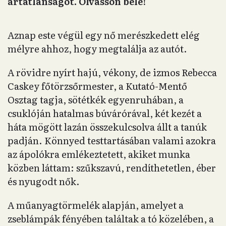
ártatlanságot. Olvasson bele!
Aznap este végül egy nő merészkedett elég
mélyre ahhoz, hogy megtalálja az autót.
A rövidre nyírt hajú, vékony, de izmos Rebecca
Caskey főtörzsőrmester, a Kutató-Mentő
Osztag tagja, sötétkék egyenruhában, a
csuklóján hatalmas búvárórával, két kezét a
háta mögött lazán összekulcsolva állt a tanúk
padján. Könnyed testtartásában valami azokra
az ápolókra emlékeztetett, akiket munka
közben láttam: szűkszavú, rendíthetetlen, éber
és nyugodt nők.
A műanyagtörmelék alapján, amelyet a
zseblámpák fényében találtak a tó közelében, a