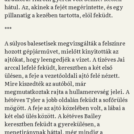
hátul. Az, akinek a fejét megérintette, és egy
pillanatig a kezében tartotta, elöl feküdt.
***
A súlyos balesetisek megvizsgálták a felszínre
hozott gépjárművet, mielőtt kinyitották az
ajtókat, hogy leengedjék a vizet. A tízéves Jai
arccal lefelé feküdt, keresztben a két első
ülésen, a feje a vezetőoldali ajtó felé nézett.
Mire kiszedték az autóból, már
megmutatkoztak rajta a hullamerevség jelei. A
hétéves Tyler a jobb oldalán feküdt a sofőrülés
mögött. A feje az ajtó közelében volt, a lábai a
két első ülés között. A kétéves Bailey
keresztben feküdt a gyerekülésen, a
menetiránynak háttal, még mindig a