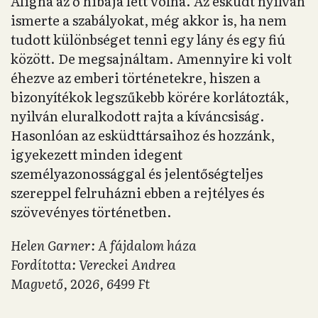
Aligha az ő hibája lett volna. Az esküdt nyilván
ismerte a szabályokat, még akkor is, ha nem
tudott különbséget tenni egy lány és egy fiú
között. De megsajnáltam. Amennyire ki volt
éhezve az emberi történetekre, hiszen a
bizonyítékok legszűkebb körére korlátozták,
nyilván eluralkodott rajta a kíváncsiság.
Hasonlóan az esküdttársaihoz és hozzánk,
igyekezett minden idegent
személyazonossággal és jelentőségteljes
szereppel felruházni ebben a rejtélyes és
szövevényes történetben.
Helen Garner: A fájdalom háza
Fordította: Vereckei Andrea
Magvető, 2026, 6499 Ft