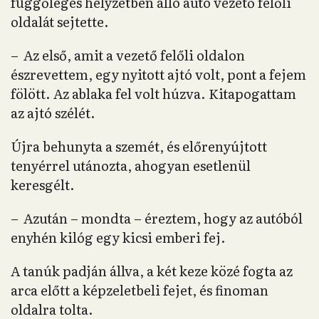
függőleges helyzetben álló autó vezető felőli
oldalát sejtette.
– Az első, amit a vezető felőli oldalon
észrevettem, egy nyitott ajtó volt, pont a fejem
fölött. Az ablaka fel volt húzva. Kitapogattam
az ajtó szélét.
Újra behunyta a szemét, és előrenyújtott
tenyérrel utánozta, ahogyan esetlenül
keresgélt.
– Azután – mondta – éreztem, hogy az autóból
enyhén kilóg egy kicsi emberi fej.
A tanúk padján állva, a két keze közé fogta az
arca előtt a képzeletbeli fejet, és finoman
oldalra tolta.