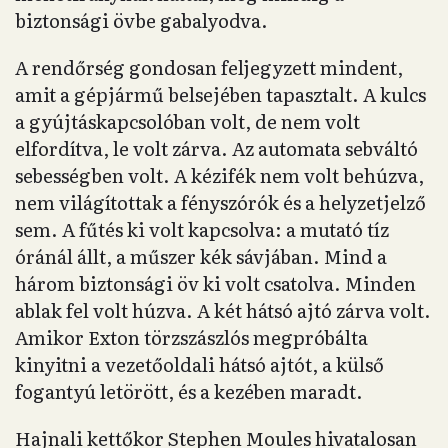
biztonsági övbe gabalyodva.
A rendőrség gondosan feljegyzett mindent,
amit a gépjármű belsejében tapasztalt. A kulcs
a gyújtáskapcsolóban volt, de nem volt
elfordítva, le volt zárva. Az automata sebváltó
sebességben volt. A kézifék nem volt behúzva,
nem világítottak a fényszórók és a helyzetjelző
sem. A fűtés ki volt kapcsolva: a mutató tíz
óránál állt, a műszer kék sávjában. Mind a
három biztonsági öv ki volt csatolva. Minden
ablak fel volt húzva. A két hátsó ajtó zárva volt.
Amikor Exton törzszászlós megpróbálta
kinyitni a vezetőoldali hátsó ajtót, a külső
fogantyú letörött, és a kezében maradt.
Hajnali kettőkor Stephen Moules hivatalosan