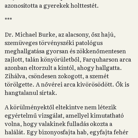
azonosította a gyerekek holttestét.
***
Dr. Michael Burke, az alacsony, ősz hajú,
szemüveges törvényszéki patológus
meghallgatása gyorsan és zökkenőmentesen
zajlott, talán könyörületből, Farquharson arca
azonban eltorzult a kíntól, ahogy hallgatta.
Zihálva, csöndesen zokogott, a szemét
törölgette. A nővérei arca kivörösödött. Ők is
hangtalanul sírtak.
A körülményektől eltekintve nem létezik
egyértelmű vizsgálat, amellyel kimutatható
volna, hogy valakinek fulladás okozta a
halálát. Egy bizonyosfajta hab, egyfajta fehér