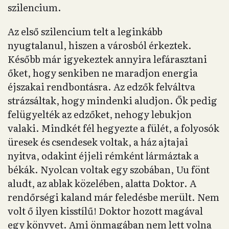
szilencium.
Az első szilencium telt a leginkább
nyugtalanul, hiszen a városból érkeztek.
Később már igyekeztek annyira lefárasztani
őket, hogy senkiben ne maradjon energia
éjszakai rendbontásra. Az edzők felváltva
strázsáltak, hogy mindenki aludjon. Ők pedig
felügyelték az edzőket, nehogy lebukjon
valaki. Mindkét fél hegyezte a fülét, a folyosók
üresek és csendesek voltak, a ház ajtajai
nyitva, odakint éjjeli rémként lármáztak a
békák. Nyolcan voltak egy szobában, Uu fönt
aludt, az ablak közelében, alatta Doktor. A
rendőrségi kaland már feledésbe merült. Nem
volt ő ilyen kisstílű! Doktor hozott magával
egy könyvet. Ami önmagában nem lett volna