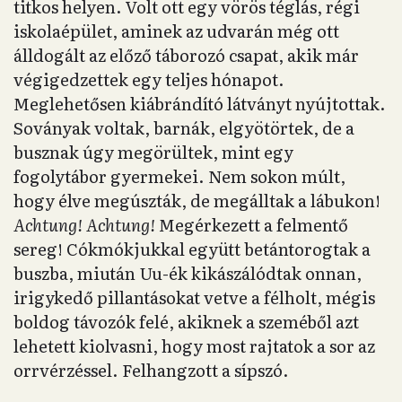
titkos helyen. Volt ott egy vörös téglás, régi
iskolaépület, aminek az udvarán még ott
álldogált az előző táborozó csapat, akik már
végigedzettek egy teljes hónapot.
Meglehetősen kiábrándító látványt nyújtottak.
Soványak voltak, barnák, elgyötörtek, de a
busznak úgy megörültek, mint egy
fogolytábor gyermekei. Nem sokon múlt,
hogy élve megúszták, de megálltak a lábukon!
Achtung! Achtung!
Megérkezett a felmentő
sereg! Cókmókjukkal együtt betántorogtak a
buszba, miután Uu-ék kikászálódtak onnan,
irigykedő pillantásokat vetve a félholt, mégis
boldog távozók felé, akiknek a szeméből azt
lehetett kiolvasni, hogy most rajtatok a sor az
orrvérzéssel. Felhangzott a sípszó.