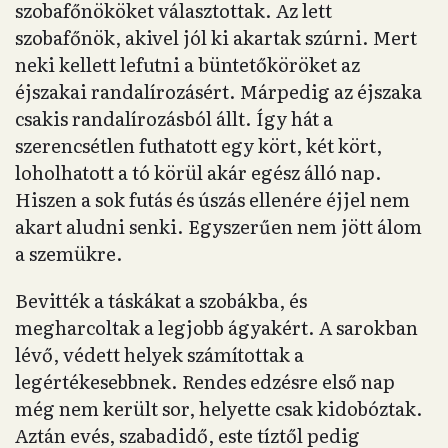
szobafőnököket választottak. Az lett
szobafőnök, akivel jól ki akartak szúrni. Mert
neki kellett lefutni a büntetőköröket az
éjszakai randalírozásért. Márpedig az éjszaka
csakis randalírozásból állt. Így hát a
szerencsétlen futhatott egy kört, két kört,
loholhatott a tó körül akár egész álló nap.
Hiszen a sok futás és úszás ellenére éjjel nem
akart aludni senki. Egyszerűen nem jött álom
a szemükre.
Bevitték a táskákat a szobákba, és
megharcoltak a legjobb ágyakért. A sarokban
lévő, védett helyek számítottak a
legértékesebbnek. Rendes edzésre első nap
még nem került sor, helyette csak kidobóztak.
Aztán evés, szabadidő, este tíztől pedig