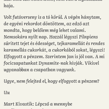
haja.
Volt futóverseny is a tó körül. A végén hánytam,
de egyéni rekordot döntöttem, az edző azt
mondta, hogy belőlem még lehet valami.
Nemsokára nyílt nap. Hozzál légyszi Pilnpiens
sűrített tejet és édességet, tejkaramellát és rendes
karamellás cukorkát, a cukorkából sokat, légyszi!
Elfogyott a pénzem. Szerintem Jan is jól van. A mi
focicsapatunkat Dynamite-nak hívják. Vikivel
ugyanabban a csapatban vagyunk.
Ugye, nem felejted el, hogy elfogyott a pénzem?
Uu
Mart Kivastik: Lépcső a mennybe