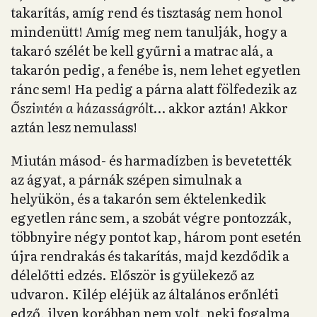
takarítás, amíg rend és tisztaság nem honol
mindenütt! Amíg meg nem tanulják, hogy a
takaró szélét be kell gyűrni a matrac alá, a
takarón pedig, a fenébe is, nem lehet egyetlen
ránc sem! Ha pedig a párna alatt fölfedezik az
Őszintén a házasságról
t… akkor aztán! Akkor
aztán lesz nemulass!
Miután másod- és harmadízben is bevetették
az ágyat, a párnák szépen simulnak a
helyükön, és a takarón sem éktelenkedik
egyetlen ránc sem, a szobát végre pontozzák,
többnyire négy pontot kap, három pont esetén
újra rendrakás és takarítás, majd kezdődik a
délelőtti edzés. Először is gyülekező az
udvaron. Kilép eléjük az általános erőnléti
edző, ilyen korábban nem volt, neki fogalma