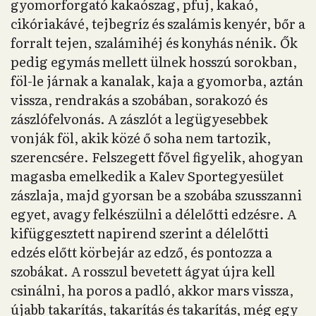
gyomorforgató kakaószag, pfuj, kakaó,
cikóriakávé, tejbegríz és szalámis kenyér, bőr a
forralt tejen, szalámihéj és konyhás nénik. Ők
pedig egymás mellett ülnek hosszú sorokban,
föl-le járnak a kanalak, kaja a gyomorba, aztán
vissza, rendrakás a szobában, sorakozó és
zászlófelvonás. A zászlót a legügyesebbek
vonják föl, akik közé ő soha nem tartozik,
szerencsére. Felszegett fővel figyelik, ahogyan
magasba emelkedik a Kalev Sportegyesület
zászlaja, majd gyorsan be a szobába szusszanni
egyet, avagy felkészülni a délelőtti edzésre. A
kifüggesztett napirend szerint a délelőtti
edzés előtt körbejár az edző, és pontozza a
szobákat. A rosszul bevetett ágyat újra kell
csinálni, ha poros a padló, akkor mars vissza,
újabb takarítás, takarítás és takarítás, még egy