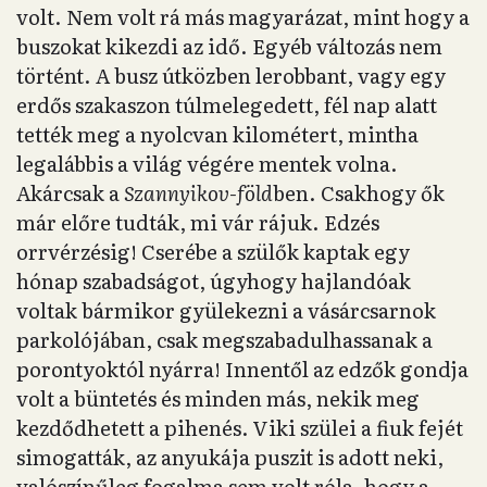
volt. Nem volt rá más magyarázat, mint hogy a
buszokat kikezdi az idő. Egyéb változás nem
történt. A busz útközben lerobbant, vagy egy
erdős szakaszon túlmelegedett, fél nap alatt
tették meg a nyolcvan kilométert, mintha
legalábbis a világ végére mentek volna.
Akárcsak a
Szannyikov-föld
ben. Csakhogy ők
már előre tudták, mi vár rájuk. Edzés
orrvérzésig! Cserébe a szülők kaptak egy
hónap szabadságot, úgyhogy hajlandóak
voltak bármikor gyülekezni a vásárcsarnok
parkolójában, csak megszabadulhassanak a
porontyoktól nyárra! Innentől az edzők gondja
volt a büntetés és minden más, nekik meg
kezdődhetett a pihenés. Viki szülei a fiuk fejét
simogatták, az anyukája puszit is adott neki,
valószínűleg fogalma sem volt róla, hogy a