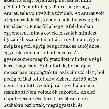
például Fehér ló-hegy, Pince-hegy vagy
Ararát, tele volt velük a tóvidék. Az Ararát volt
a legmeredekebb, kiválóan alkalmas reggeli
tornázásra. Futás föl a hegyre félálomban,
egyenesen, mint a cövek. A szülők mindezt
igazán klassznak tartották, a nyílt nap végén
mégis egytől egyig beugrottak az autójukba,
egyikük sem maradt ott edzeni. A
gyerekeknek meg folytatódott minden a régi
kerékvágásban. Hol futottak, hol a tóparti
mocsárban cuppogtak túrázás címszó alatt, hol
pedig órákat töltöttek a vízben. Az időjárás
nem számított. Az időjárás egyáltalán nem
számított! Nem voltak ők cukorból. Az első
napot szerencsére kicsit lazábbra vették.
Szobákra oszlottak, megágyaztak, és