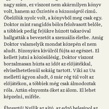
nagy szám, ez viszont nem akármilyen könyv
volt, hanem az
Őszintén a házasságról
című.
Őbelőlük nyolc volt, a könyvből meg csak egy.
Doktor mint rangidős bölcs felolvasott belőle,
a többiek pedig fejükre húzott takaróval
hallgatták a bevezetőt a szexuális életbe. Amíg
Doktor valamelyik mondat közepén el nem
aludt. Bizonyára kívülről fújta az egészet. El
kellett jutni a közösülésig, Doktor viszont
borzalmasan húzta az időt az előjátékkal,
elviselhetetlenül sokáig tartott. Viki az Uu
melletti ágyon aludt, ő már rég túl volt az
előjátékon, a többiek még csak álmodoztak
róla. Aztán elnyomta őket az álom. El lehet
képzelni, miféle.
Ébresztő! Nyílik az ajtó, az edző belesípol az