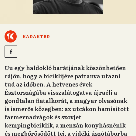
KARAKTER
Uu egy haldokló barátjának köszönhetően
rájön, hogy a biciklijére pattanva utazni
tud az időben. A hetvenes évek
Észtországába visszalátogatva újraéli a
gondtalan fiatalkorát, a magyar olvasónak
is ismerős közegben: az utcákon hamisított
farmernadrágok és szovjet
kempingbiciklik, a menzán konyhásnénik
és megbőrösödött tej, a vidéki úszótáborba