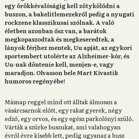
egy örökkévalóságig kell zötykölődni a
buszon, a bakelitlemezekről pedig a nyugati
rockzene klasszikusai szólnak. A való
életben azonban ősz van, a barátok
megkopaszodtak és megkeseredtek, a
lányok férjhez mentek, Uu apját, az egykori
sportembert utolérte az Alzheimer-kór, és
Uu-nak döntenie kell, menjen-e, vagy
maradjon. Olvasson bele Mart Kivastik
humoros regényébe!
Másnap reggel mind ott álltak álmosan a
vásárcsarnok előtt, egy rakat gyerek, négy
edző, egy orvos, és egy egész parkolónyi szülő.
Várták a szürke buszukat, ami valahogyan
évről évre kisebb lett, pedig ugyanaz a busz