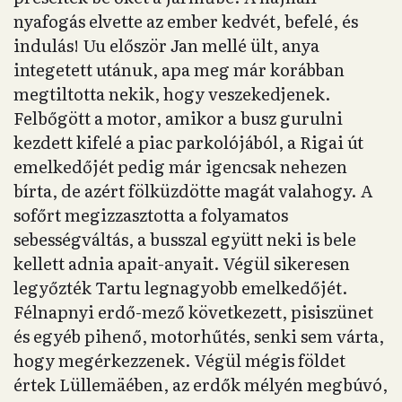
nyafogás elvette az ember kedvét, befelé, és
indulás! Uu először Jan mellé ült, anya
integetett utánuk, apa meg már korábban
megtiltotta nekik, hogy veszekedjenek.
Felbőgött a motor, amikor a busz gurulni
kezdett kifelé a piac parkolójából, a Rigai út
emelkedőjét pedig már igencsak nehezen
bírta, de azért fölküzdötte magát valahogy. A
sofőrt megizzasztotta a folyamatos
sebességváltás, a busszal együtt neki is bele
kellett adnia apait-anyait. Végül sikeresen
legyőzték Tartu legnagyobb emelkedőjét.
Félnapnyi erdő-mező következett, pisiszünet
és egyéb pihenő, motorhűtés, senki sem várta,
hogy megérkezzenek. Végül mégis földet
értek Lüllemäében, az erdők mélyén megbúvó,