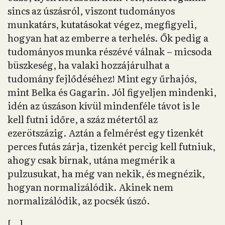
sincs az úszásról, viszont tudományos
munkatárs, kutatásokat végez, megfigyeli,
hogyan hat az emberre a terhelés. Ők pedig a
tudományos munka részévé válnak – micsoda
büszkeség, ha valaki hozzájárulhat a
tudomány fejlődéséhez! Mint egy űrhajós,
mint Belka és Gagarin. Jól figyeljen mindenki,
idén az úszáson kívül mindenféle távot is le
kell futni időre, a száz métertől az
ezerötszázig. Aztán a felmérést egy tizenkét
perces futás zárja, tizenkét percig kell futniuk,
ahogy csak bírnak, utána megmérik a
pulzusukat, ha még van nekik, és megnézik,
hogyan normalizálódik. Akinek nem
normalizálódik, az pocsék úszó.
[…]