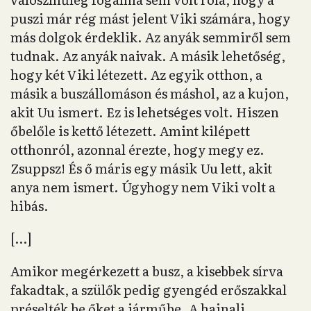
puszi már rég mást jelent Viki számára, hogy
más dolgok érdeklik. Az anyák semmiről sem
tudnak. Az anyák naivak. A másik lehetőség,
hogy két Viki létezett. Az egyik otthon, a
másik a buszállomáson és máshol, az a kujon,
akit Uu ismert. Ez is lehetséges volt. Hiszen
őbelőle is kettő létezett. Amint kilépett
otthonról, azonnal érezte, hogy megy ez.
Zsuppsz! És ő máris egy másik Uu lett, akit
anya nem ismert. Úgyhogy nem Viki volt a
hibás.
[…]
Amikor megérkezett a busz, a kisebbek sírva
fakadtak, a szülők pedig gyengéd erőszakkal
préselték be őket a járműbe. A hajnali