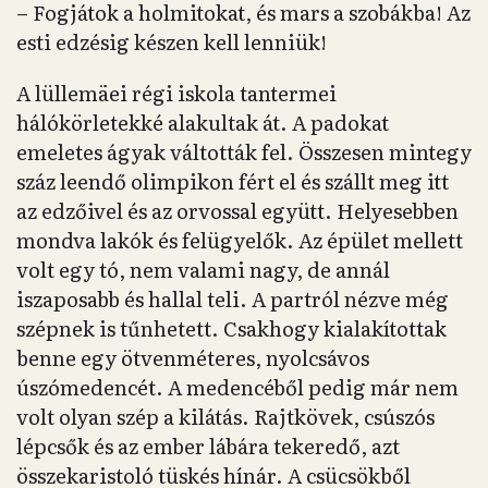
– Fogjátok a holmitokat, és mars a szobákba! Az
esti edzésig készen kell lenniük!
A lüllemäei régi iskola tantermei
hálókörletekké alakultak át. A padokat
emeletes ágyak váltották fel. Összesen mintegy
száz leendő olimpikon fért el és szállt meg itt
az edzőivel és az orvossal együtt. Helyesebben
mondva lakók és felügyelők. Az épület mellett
volt egy tó, nem valami nagy, de annál
iszaposabb és hallal teli. A partról nézve még
szépnek is tűnhetett. Csakhogy kialakítottak
benne egy ötvenméteres, nyolcsávos
úszómedencét. A medencéből pedig már nem
volt olyan szép a kilátás. Rajtkövek, csúszós
lépcsők és az ember lábára tekeredő, azt
összekaristoló tüskés hínár. A csücsökből