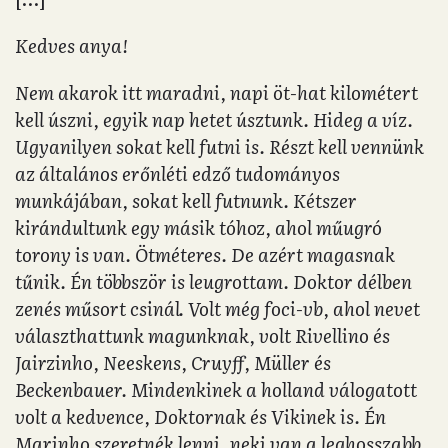
Kedves anya!
Nem akarok itt maradni, napi öt-hat kilométert
kell úszni, egyik nap hetet úsztunk. Hideg a víz.
Ugyanilyen sokat kell futni is. Részt kell vennünk
az általános erőnléti edző tudományos
munkájában, sokat kell futnunk. Kétszer
kirándultunk egy másik tóhoz, ahol műugró
torony is van. Ötméteres. De azért magasnak
tűnik. Én többször is leugrottam. Doktor délben
zenés műsort csinál. Volt még foci-vb, ahol nevet
választhattunk magunknak, volt Rivellino és
Jairzinho, Neeskens, Cruyff, Müller és
Beckenbauer. Mindenkinek a holland válogatott
volt a kedvence, Doktornak és Vikinek is. Én
Marinho szeretnék lenni, neki van a leghosszabb