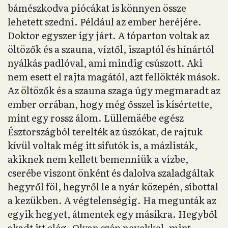
bámészkodva piócákat is könnyen össze
lehetett szedni. Például az ember heréjére.
Doktor egyszer így járt. A tóparton voltak az
öltözők és a szauna, víztől, iszaptól és hínártól
nyálkás padlóval, ami mindig csúszott. Aki
nem esett el rajta magától, azt fellökték mások.
Az öltözők és a szauna szaga úgy megmaradt az
ember orrában, hogy még ősszel is kísértette,
mint egy rossz álom. Lüllemäébe egész
Észtországból terelték az úszókat, de rajtuk
kívül voltak még itt sífutók is, a mázlisták,
akiknek nem kellett bemenniük a vízbe,
cserébe viszont önként és dalolva szaladgáltak
hegyről föl, hegyről le a nyár közepén, síbottal
a kezükben. A végtelenségig. Ha megunták az
egyik hegyet, átmentek egy másikra. Hegyből
akadt itt elég. Olyan szép nevekkel, mint