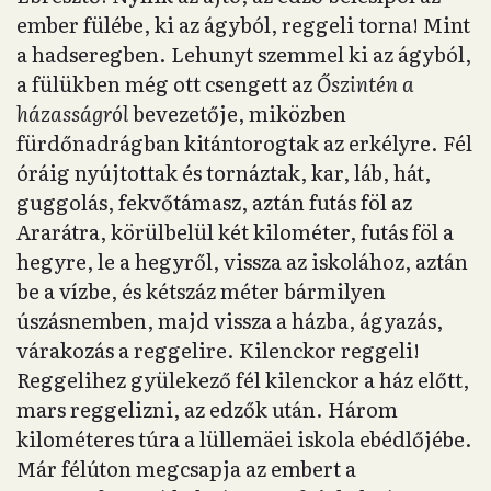
ember fülébe, ki az ágyból, reggeli torna! Mint
a hadseregben. Lehunyt szemmel ki az ágyból,
a fülükben még ott csengett az
Őszintén a
házasságról
bevezetője, miközben
fürdőnadrágban kitántorogtak az erkélyre. Fél
óráig nyújtottak és tornáztak, kar, láb, hát,
guggolás, fekvőtámasz, aztán futás föl az
Ararátra, körülbelül két kilométer, futás föl a
hegyre, le a hegyről, vissza az iskolához, aztán
be a vízbe, és kétszáz méter bármilyen
úszásnemben, majd vissza a házba, ágyazás,
várakozás a reggelire. Kilenckor reggeli!
Reggelihez gyülekező fél kilenckor a ház előtt,
mars reggelizni, az edzők után. Három
kilométeres túra a lüllemäei iskola ebédlőjébe.
Már félúton megcsapja az embert a