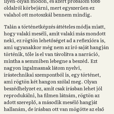
ilyen-olyan módon, és azért próbálom több
oldalról körbejárni, mert egyszerűen ez
valahol ott motoszkál bennem mindig.
Talán a történetképzés áttételes módja miatt,
hogy valaki meséli, amit valaki más mondott
neki, ez rögtön lehetőséget ad a reflexióra is,
ami ugyanakkor még nem az író saját hangján
történik, tőle is el van távolítva a narráció,
mintha a semmiben lebegne a beszéd. Ezt
nagyon izgalmasnak látom nyelvi,
írástechnikai szempontból is, egy történet,
ami rögtön két hangon szólal meg. Olyan
beszédhelyzet ez, amit csak írásban lehet jól
reprodukálni, ha filmen látnám, rögtön az
adott szereplő, a második mesélő hangját
hallanám, de írásban ott van mögötte az első