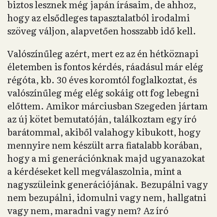
biztos lesznek még japán írásaim, de ahhoz,
hogy az elsődleges tapasztalatból irodalmi
szöveg váljon, alapvetően hosszabb idő kell.
Valószínűleg azért, mert ez az én hétköznapi
életemben is fontos kérdés, ráadásul már elég
régóta, kb. 30 éves koromtól foglalkoztat, és
valószínűleg még elég sokáig ott fog lebegni
előttem. Amikor márciusban Szegeden jártam
az új kötet bemutatóján, találkoztam egy író
barátommal, akiből valahogy kibukott, hogy
mennyire nem készült arra fiatalabb korában,
hogy a mi generációnknak majd ugyanazokat
a kérdéseket kell megválaszolnia, mint a
nagyszüleink generációjának. Bezupálni vagy
nem bezupálni, idomulni vagy nem, hallgatni
vagy nem, maradni vagy nem? Az író