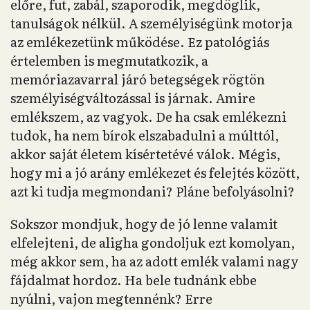
előre, fut, zabál, szaporodik, megdöglik,
tanulságok nélkül. A személyiségünk motorja
az emlékezetünk működése. Ez patológiás
értelemben is megmutatkozik, a
memóriazavarral járó betegségek rögtön
személyiségváltozással is járnak. Amire
emlékszem, az vagyok. De ha csak emlékezni
tudok, ha nem bírok elszabadulni a múlttól,
akkor saját életem kísértetévé válok. Mégis,
hogy mi a jó arány emlékezet és felejtés között,
azt ki tudja megmondani? Pláne befolyásolni?
Sokszor mondjuk, hogy de jó lenne valamit
elfelejteni, de aligha gondoljuk ezt komolyan,
még akkor sem, ha az adott emlék valami nagy
fájdalmat hordoz. Ha bele tudnánk ebbe
nyúlni, vajon megtennénk? Erre