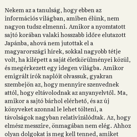
Nekem az a tanulság, hogy ebben az
információs világban, amiben élünk, nem
nagyon tudsz elmenni. Amikor a nyomtatott
sajtó korában valaki hosszabb időre elutazott
Japánba, ahová nem jutottak el a
magyarországi hírek, sokkal nagyobb tétje
volt, ha kilépett a saját életkörülményei közül,
és megérkezett egy idegen világba. Amikor
emigrált írók naplóit olvassuk, gyakran
szembejön az, hogy mennyire szenvednek
attól, hogy eltávolodnak az anyanyelvtől. Ma,
amikor a sajtó bárhol elérhető, és az új
könyveket azonnal le lehet tölteni, a
távolságok nagyban relativizálódtak. Az, hogy
elmész messzire, önmagában nem elég. Ahhoz
olyan dolgokat is meg kell tenned, amiket