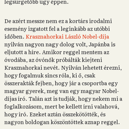
legsürgetőbb ügy éppen.
De azért messze nem ez a kortárs irodalmi
esemény izgatott fel a leginkább az utóbbi
időben.
Krasznahorkai László Nobel-díja
nyilván nagyon nagy dolog volt, Japánba is
eljutott a híre. Amikor reggel mentem az
óvodába, az óvónők próbálták kiejteni
Krasznahorkai nevét. Nyilván lehetett érezni,
hogy fogalmuk sincs róla, ki ő, csak
összerakták fejben, hogy jár a csoportba egy
magyar gyerek, meg van egy magyar Nobel-
díjas író. Talán azt is tudják, hogy nekem mi a
foglalkozásom, mert be kellett írni valahová,
hogy író. Ezeket aztán összekötötték, és
nagyon boldogan köszöntöttek aznap reggel.