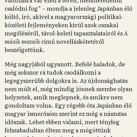
változásra vár ezen a téren, menthetetlenül
csalódni fog” – mondja a jelenleg Japánban élő
költő, író, akivel a magyarországi politikai-
közéleti fejleményeken kívül azok oszakai
megéléséről, távol-keleti tapasztalatairól és
A
másik mozaik
című novelláskötetéről
beszélgettünk.
Még nagyjából ugyanott. Befelé haladok, de
még sokszor rá tudok csodálkozni a
legegyszerűbb dolgokra is. Az újdonsághatás
nem múlt el, még mindig jönnek szembe olyan
helyzetek, amik meglepnek, és amikre nem
gondoltam volna. Egy régebb óta Japánban élő
magyar ismerősöm szerint ez még a nászutas
időszak. Lehet ebben valami, mert tényleg
felszabadultan éltem meg a mögöttünk