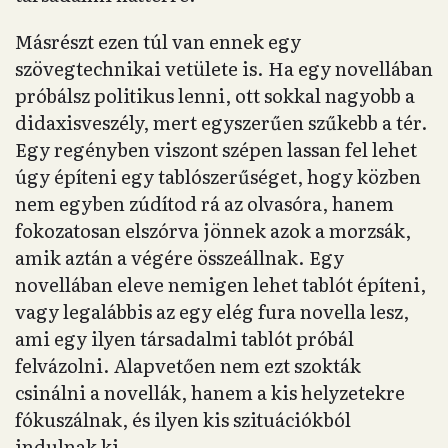
Másrészt ezen túl van ennek egy
szövegtechnikai vetülete is. Ha egy novellában
próbálsz politikus lenni, ott sokkal nagyobb a
didaxisveszély, mert egyszerűen szűkebb a tér.
Egy regényben viszont szépen lassan fel lehet
úgy építeni egy tablószerűséget, hogy közben
nem egyben zúdítod rá az olvasóra, hanem
fokozatosan elszórva jönnek azok a morzsák,
amik aztán a végére összeállnak. Egy
novellában eleve nemigen lehet tablót építeni,
vagy legalábbis az egy elég fura novella lesz,
ami egy ilyen társadalmi tablót próbál
felvázolni. Alapvetően nem ezt szokták
csinálni a novellák, hanem a kis helyzetekre
fókuszálnak, és ilyen kis szituációkból
indulnak ki.