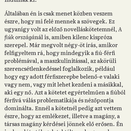
Általában én is csak menet közben veszem
észre, hogy mi felé mennek a szövegek. Ez
ugyanígy volt az előző novelláskötetemnél,
A
fiúk országá
nál is, amiben kilenc kispróza
szerepel. Már megvolt négy-öt írás, amikor
felfigyeltem rá, hogy mindegyik a fiú-férfi
problémával, a maszkulinitással, az akörüli
szerencsétlenkedéssel foglalkozik, például
hogy egy adott férfiszerepbe belenő-e valaki
vagy nem, vagy mit lehet kezdeni a másikkal,
aki egy nő. Azt a kötetet egyértelműen a fiúból
férfivá válás problematikája és nézőpontja
dominálta. Ennél a kötetnél pedig azt vettem
észre, hogy az emlékezet, illetve a magány, a
társas magány kérdései jönnek elő erősen. Én