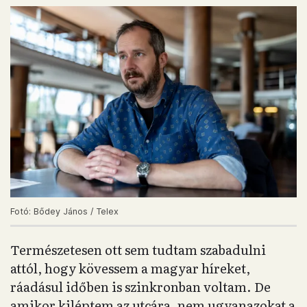
Fotó: Bődey János / Telex
Természetesen ott sem tudtam szabadulni
attól, hogy kövessem a magyar híreket,
ráadásul időben is szinkronban voltam. De
amikor kiléptem az utcára, nem ugyanazokat a