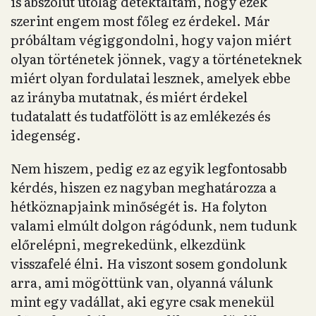
is abszolút utólag detektáltam, hogy ezek
szerint engem most főleg ez érdekel. Már
próbáltam végiggondolni, hogy vajon miért
olyan történetek jönnek, vagy a történeteknek
miért olyan fordulatai lesznek, amelyek ebbe
az irányba mutatnak, és miért érdekel
tudatalatt és tudatfölött is az emlékezés és
idegenség.
Nem hiszem, pedig ez az egyik legfontosabb
kérdés, hiszen ez nagyban meghatározza a
hétköznapjaink minőségét is. Ha folyton
valami elmúlt dolgon rágódunk, nem tudunk
előrelépni, megrekedünk, elkezdünk
visszafelé élni. Ha viszont sosem gondolunk
arra, ami mögöttünk van, olyanná válunk
mint egy vadállat, aki egyre csak menekül