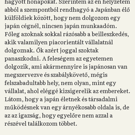
hagyott hónapokat. Szerintem az én helyzetem
abból a szempontból rendhagyó a Japánban élő
külföldiek között, hogy nem dolgozom egy
japán cégnél, nincsen japán munkaadóm.
Főleg azoknak sokkal rázósabb a beilleszkedés,
akik valamilyen piacorientált vállalatnál
dolgoznak. Ők azért joggal szoktak
panaszkodni. A feleségem az egyetemen
dolgozik, ami akármennyire is japánosan van
megszervezve és szabálykövető, mégis
felszabadultabb hely, nem olyan, mint egy
vállalat, ahol eléggé kizsigerelik az embereket.
Látom, hogy a japán életnek és társadalmi
működésnek van egy árnyékosabb oldala is, de
az az igazság, hogy egyelőre nem azzal a
részével találkozom többet.