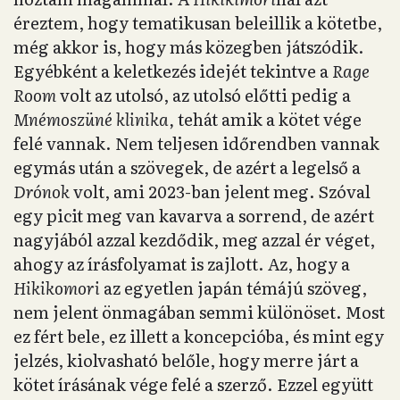
éreztem, hogy tematikusan beleillik a kötetbe,
még akkor is, hogy más közegben játszódik.
Egyébként a keletkezés idejét tekintve a
Rage
Room
volt az utolsó, az utolsó előtti pedig a
Mnémoszüné klinika,
tehát amik a kötet vége
felé vannak. Nem teljesen időrendben vannak
egymás után a szövegek, de azért a legelső a
Drónok
volt, ami 2023-ban jelent meg. Szóval
egy picit meg van kavarva a sorrend, de azért
nagyjából azzal kezdődik, meg azzal ér véget,
ahogy az írásfolyamat is zajlott. Az, hogy a
Hikikomori
az egyetlen japán témájú szöveg,
nem jelent önmagában semmi különöset. Most
ez fért bele, ez illett a koncepcióba, és mint egy
jelzés, kiolvasható belőle, hogy merre járt a
kötet írásának vége felé a szerző. Ezzel együtt