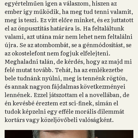
egyértelműen igen a válaszom, hiszen az
ember így működik, ha meg tud tenni valamit,
meg is teszi. Ez vitt előre minket, és ez juttatott
el az önpusztítás határára is. Ha feltaláltunk
valami, azt utána már nem lehet nem feltalálni
újra. Se az atombombát, se a génmódosítást, se
az okostelefont nem fogjuk elfelejteni.
Meghaladni talán, de kérdés, hogy az majd mi
felé mutat tovább. Tehát, ha az emlékezetbe
bele tudnánk nyúlni, meg is tennénk rögtön,
és annak nagyon fájdalmas következményei
lennének. Ezzel játszottam el a novellában, de
én kevésbé éreztem ezt sci-finek, simán el
tudok képzelni egy efféle morális dilemmát
kortárs vagy közeljövőbeli valóságként.