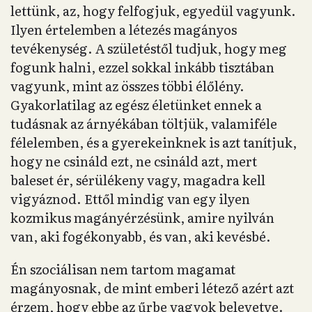
lettünk, az, hogy felfogjuk, egyedül vagyunk.
Ilyen értelemben a létezés magányos
tevékenység. A születéstől tudjuk, hogy meg
fogunk halni, ezzel sokkal inkább tisztában
vagyunk, mint az összes többi élőlény.
Gyakorlatilag az egész életünket ennek a
tudásnak az árnyékában töltjük, valamiféle
félelemben, és a gyerekeinknek is azt tanítjuk,
hogy ne csináld ezt, ne csináld azt, mert
baleset ér, sérülékeny vagy, magadra kell
vigyáznod. Ettől mindig van egy ilyen
kozmikus magányérzésünk, amire nyilván
van, aki fogékonyabb, és van, aki kevésbé.
Én szociálisan nem tartom magamat
magányosnak, de mint emberi létező azért azt
érzem, hogy ebbe az űrbe vagyok belevetve.