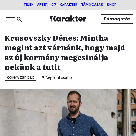
TELEX
AFTER
G7
KARAKTER
TÁMOGATÁS
SHOP
Támogatás
Krusovszky Dénes: Mintha
megint azt várnánk, hogy majd
az új kormány megcsinálja
nekünk a tutit
Legfontosabb
KÖNYVESPOLC