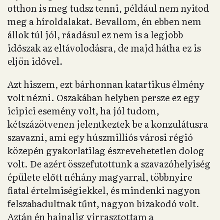
otthon is meg tudsz tenni, például nem nyitod
meg a híroldalakat. Bevallom, én ebben nem
állok túl jól, ráadásul ez nem is a legjobb
időszak az eltávolodásra, de majd hátha ez is
eljön idővel.
Azt hiszem, ezt bárhonnan katartikus élmény
volt nézni. Oszakában helyben persze ez egy
icipici esemény volt, ha jól tudom,
kétszázötvenen jelentkeztek be a konzulátusra
szavazni, ami egy húszmilliós városi régió
közepén gyakorlatilag észrevehetetlen dolog
volt. De azért összefutottunk a szavazóhelyiség
épülete előtt néhány magyarral, többnyire
fiatal értelmiségiekkel, és mindenki nagyon
felszabadultnak tűnt, nagyon bizakodó volt.
Aztán én hajnalig virrasztottam a