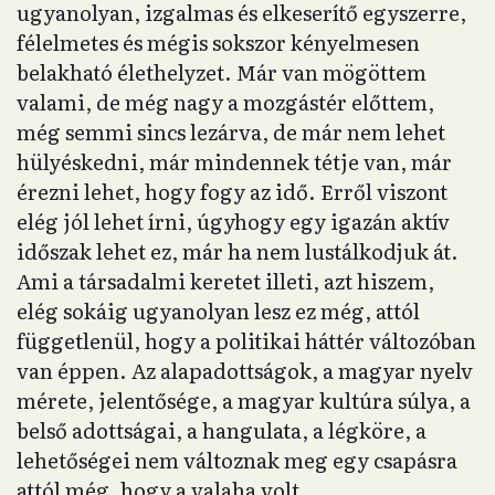
ugyanolyan, izgalmas és elkeserítő egyszerre,
félelmetes és mégis sokszor kényelmesen
belakható élethelyzet. Már van mögöttem
valami, de még nagy a mozgástér előttem,
még semmi sincs lezárva, de már nem lehet
hülyéskedni, már mindennek tétje van, már
érezni lehet, hogy fogy az idő. Erről viszont
elég jól lehet írni, úgyhogy egy igazán aktív
időszak lehet ez, már ha nem lustálkodjuk át.
Ami a társadalmi keretet illeti, azt hiszem,
elég sokáig ugyanolyan lesz ez még, attól
függetlenül, hogy a politikai háttér változóban
van éppen. Az alapadottságok, a magyar nyelv
mérete, jelentősége, a magyar kultúra súlya, a
belső adottságai, a hangulata, a légköre, a
lehetőségei nem változnak meg egy csapásra
attól még, hogy a valaha volt