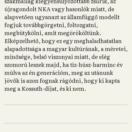
szakmailag kiegyensúlyozottabb zsűrik, az
újragondolt NKA vagy hasonlók miatt, de
alapvetően ugyanazt az államfüggő modellt
fogjuk továbbgörgetni, foltozgatni,
megbütykölni, amit megörököltünk.
Elképzelhető, hogy ez egy meghaladhatatlan
alapadottsága a magyar kultúrának, a méretei,
minősége, belső viszonyai miatt, de elég
szomorú leszek majd, ha tíz-húsz-harminc év
múlva az én generációm, meg az utánunk
jövők is azon fognak rágódni, hogy ki kapta
meg a Kossuth-díjat, és ki nem.