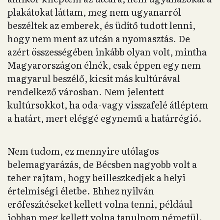
plakátokat láttam, meg nem ugyanarról
beszéltek az emberek, és üdítő tudott lenni,
hogy nem ment az utcán a nyomasztás. De
azért összességében inkább olyan volt, mintha
Magyarországon élnék, csak éppen egy nem
magyarul beszélő, kicsit más kultúrával
rendelkező városban. Nem jelentett
kultúrsokkot, ha oda-vagy visszafelé átléptem
a határt, mert eléggé egynemű a határrégió.
Nem tudom, ez mennyire utólagos
belemagyarázás, de Bécsben nagyobb volt a
teher rajtam, hogy beilleszkedjek a helyi
értelmiségi életbe. Ehhez nyilván
erőfeszítéseket kellett volna tenni, például
jobban meg kellett volna tanulnom németül.