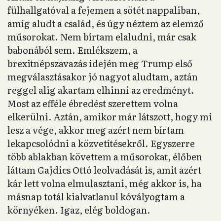
fülhallgatóval a fejemen a sötét nappaliban,
amíg aludt a család, és úgy néztem az elemző
műsorokat. Nem bírtam elaludni, már csak
babonából sem. Emlékszem, a
brexitnépszavazás idején meg Trump első
megválasztásakor jó nagyot aludtam, aztán
reggel alig akartam elhinni az eredményt.
Most az efféle ébredést szerettem volna
elkerülni. Aztán, amikor már látszott, hogy mi
lesz a vége, akkor meg azért nem bírtam
lekapcsolódni a közvetítésekről. Egyszerre
több ablakban követtem a műsorokat, élőben
láttam Gajdics Ottó leolvadását is, amit azért
kár lett volna elmulasztani, még akkor is, ha
másnap totál kialvatlanul kóvályogtam a
környéken. Igaz, elég boldogan.