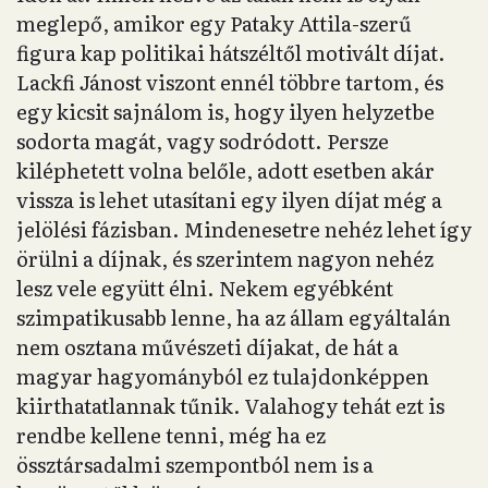
meglepő, amikor egy Pataky Attila-szerű
figura kap politikai hátszéltől motivált díjat.
Lackfi Jánost viszont ennél többre tartom, és
egy kicsit sajnálom is, hogy ilyen helyzetbe
sodorta magát, vagy sodródott. Persze
kiléphetett volna belőle, adott esetben akár
vissza is lehet utasítani egy ilyen díjat még a
jelölési fázisban. Mindenesetre nehéz lehet így
örülni a díjnak, és szerintem nagyon nehéz
lesz vele együtt élni. Nekem egyébként
szimpatikusabb lenne, ha az állam egyáltalán
nem osztana művészeti díjakat, de hát a
magyar hagyományból ez tulajdonképpen
kiirthatatlannak tűnik. Valahogy tehát ezt is
rendbe kellene tenni, még ha ez
össztársadalmi szempontból nem is a