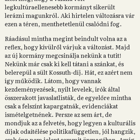
legkultúraellenesebb kormányt sikerült
lerázni magunkról. Aki hirtelen változásra vár
ezen a téren, menthetetlenül csalódni fog.
Ráadásul mintha megint beindult volna az a
reflex, hogy kívülről várjuk a változást. Majd
az új kormány megcsinálja nekünk a tutit!
Nekünk már csak ki kell tátani a szánkat, és
belerepül a sült Kossuth-díj. Hát, ez azért nem
így működik. Látom, hogy vannak
kezdeményezések, nyílt levelek, írók által
összerakott javaslatlisták, de egyelőre mintha
csak a felszínt kapargatnák, evidenciákat
ismételgetnének. Persze az sem árt, de
mondjuk az a felvetés, hogy legyen a kulturális
díjak odaítélése politikafüggetlen, jól hangzik,
csak épp nem jelent semmit önmagában. Amíg