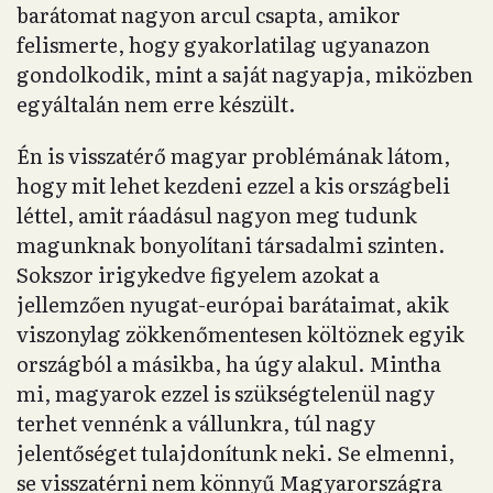
barátomat nagyon arcul csapta, amikor
felismerte, hogy gyakorlatilag ugyanazon
gondolkodik, mint a saját nagyapja, miközben
egyáltalán nem erre készült.
Én is visszatérő magyar problémának látom,
hogy mit lehet kezdeni ezzel a kis országbeli
léttel, amit ráadásul nagyon meg tudunk
magunknak bonyolítani társadalmi szinten.
Sokszor irigykedve figyelem azokat a
jellemzően nyugat-európai barátaimat, akik
viszonylag zökkenőmentesen költöznek egyik
országból a másikba, ha úgy alakul. Mintha
mi, magyarok ezzel is szükségtelenül nagy
terhet vennénk a vállunkra, túl nagy
jelentőséget tulajdonítunk neki. Se elmenni,
se visszatérni nem könnyű Magyarországra