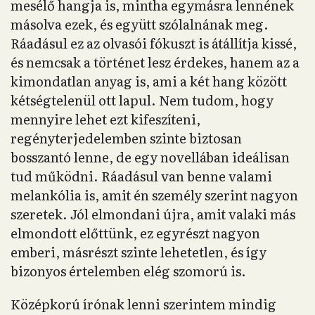
mesélő hangja is, mintha egymásra lennének
másolva ezek, és együtt szólalnának meg.
Ráadásul ez az olvasói fókuszt is átállítja kissé,
és nemcsak a történet lesz érdekes, hanem az a
kimondatlan anyag is, ami a két hang között
kétségtelenül ott lapul. Nem tudom, hogy
mennyire lehet ezt kifeszíteni,
regényterjedelemben szinte biztosan
bosszantó lenne, de egy novellában ideálisan
tud működni. Ráadásul van benne valami
melankólia is, amit én személy szerint nagyon
szeretek. Jól elmondani újra, amit valaki más
elmondott előttünk, ez egyrészt nagyon
emberi, másrészt szinte lehetetlen, és így
bizonyos értelemben elég szomorú is.
Középkorú írónak lenni szerintem mindig