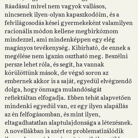
Ráadásul mivel nem vagyok vallásos,
nincsenek ilyen-olyan kapaszkodóim, és a
felvilágosodás kései gyermekeként valamilyen
racionális módon kellene megbirkóznom
mindezzel, ami mindenképpen egy elég
magányos tevékenység. Kibírható, de ennek a
megélése nem igazán osztható meg. Beszélni
persze lehet róla, és segít, ha vannak
körülöttünk mások, de végső soron az
embernek akkor is a saját, egyedül elvégzendő
dolga, hogy önmaga mulandóságát
reflektáltan elfogadja. Ebben tehát alapvetően
mindenki egyedül van, ez egy ilyen alapállás
az én felfogásomban, és mint ilyen,
eltagadhatatlan alaptulajdonsága a létezésnek.
A novellákban is azért ez problematizálódik