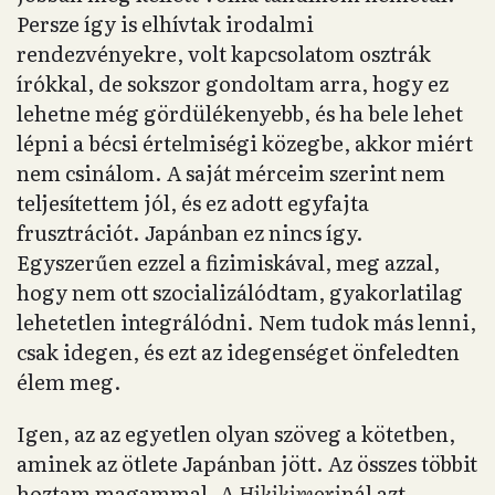
Persze így is elhívtak irodalmi
rendezvényekre, volt kapcsolatom osztrák
írókkal, de sokszor gondoltam arra, hogy ez
lehetne még gördülékenyebb, és ha bele lehet
lépni a bécsi értelmiségi közegbe, akkor miért
nem csinálom. A saját mérceim szerint nem
teljesítettem jól, és ez adott egyfajta
frusztrációt. Japánban ez nincs így.
Egyszerűen ezzel a fizimiskával, meg azzal,
hogy nem ott szocializálódtam, gyakorlatilag
lehetetlen integrálódni. Nem tudok más lenni,
csak idegen, és ezt az idegenséget önfeledten
élem meg.
Igen, az az egyetlen olyan szöveg a kötetben,
aminek az ötlete Japánban jött. Az összes többit
hoztam magammal. A
Hikikimori
nál azt