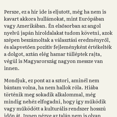
Persze, ez a hír ide is eljutott, még ha nem is
kavart akkora hullámokat, mint Európában
vagy Amerikában. Én elsősorban az angol
nyelvű japán híroldalakat tudom követni, azok
szépen beszámoltak a választási eredményről,
és alapvetően pozitív fejleményként értékelték
a dolgot, aztán elég hamar túlléptek rajta,
végül is Magyarország nagyon messze van
innen.
Mondjuk, ez pont az a sztori, aminél nem
bántam volna, ha nem hallok róla. Hiába
történik meg sokadik alkalommal, még
mindig nehéz elfogadni, hogy így működik
vagy működött a kulturális rendszer hosszú
időn át. Innen nézve az talán nem is olyan