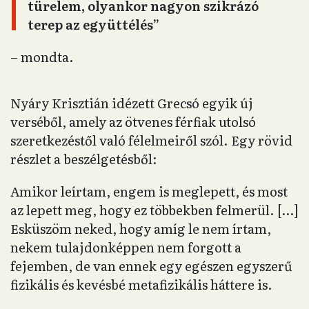
türelem, olyankor nagyon szikrázó
terep az együttélés”
– mondta.
Nyáry Krisztián idézett Grecsó egyik új
verséből, amely az ötvenes férfiak utolsó
szeretkezéstől való félelmeiről szól. Egy rövid
részlet a beszélgetésből:
Amikor leírtam, engem is meglepett, és most
az lepett meg, hogy ez többekben felmerül. […]
Esküszöm neked, hogy amíg le nem írtam,
nekem tulajdonképpen nem forgott a
fejemben, de van ennek egy egészen egyszerű
fizikális és kevésbé metafizikális háttere is.