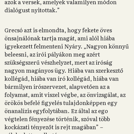
azok a versek, amelyek valamilyen módon
dialógust nyitottak.”
Grecsó azt is elmondta, hogy fekete öves
önsajnálónak tartja magát, ami alól hiába
igyekezett felmenteni Nyáry. „Nagyon könnyű
beleesni, az írói pályákon meg azért
szükségszerű vészhelyzet, mert az íróság
nagyon magányos ügy. Hiába van szerkesztő
kollégád, hiába van író kollégád, hiába van
bármilyen írószervezet, alapvetően az a
folyamat, amit viszel végbe, az önvizsgálat, az
örökös befelé figyelés tulajdonképpen egy
önanalízis egyfolytában. Ez által az ego
végtelen fényezése történik, szóval több
kockázati tényezőt is rejt magában” –