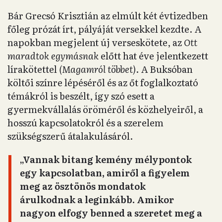
Bár Grecsó Krisztián az elmúlt két évtizedben
főleg prózát írt, pályáját versekkel kezdte. A
napokban megjelent új verseskötete, az
Ott
maradtok egymásnak
előtt hat éve jelentkezett
lírakötettel
(Magamról többet)
. A Buksóban
költői színre lépéséről és az őt foglalkoztató
témákról is beszélt, így szó esett a
gyermekvállalás öröméről és közhelyeiről, a
hosszú kapcsolatokról és a szerelem
szükségszerű átalakulásáról.
„Vannak bitang kemény mélypontok
egy kapcsolatban, amiről a figyelem
meg az ösztönös mondatok
árulkodnak a leginkább. Amikor
nagyon elfogy benned a szeretet meg a