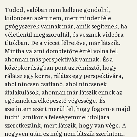
Tudod, valóban nem kellene gondolni,
különösen azért nem, mert mindenféle
gyógyszerek vannak már, amik segítenek, ha
véletlenül megszorultál, és vesznek videóra
titokban. De a viccet félretéve, már látszik.
Mintha valami dombtetőre értél volna fel,
ahonnan más perspektívák vannak. És a
középkorúságban pont az rémisztő, hogy
rálátsz egy korra, rálátsz egy perspektívára,
ahol nincsen csattanó, ahol nincsenek
átalakulások, ahonnan már látszik ennek az
egésznek az elképesztő végessége. És
szerintem azért merül fel, hogy fogom-e majd
tudni, amikor a feleségemmel utoljára
szeretkezünk, mert látszik, hogy van vége. A
negyven után ez még nem látszik szerintem.