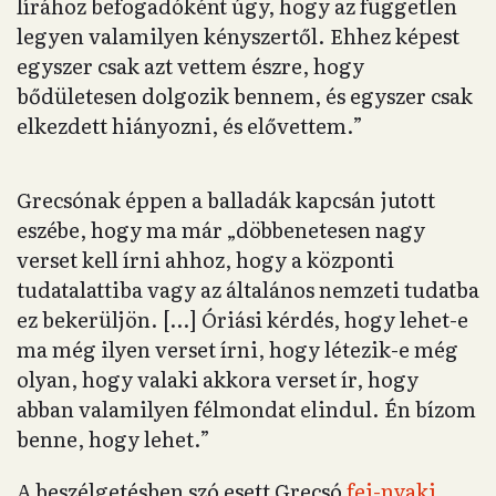
lírához befogadóként úgy, hogy az független
legyen valamilyen kényszertől. Ehhez képest
egyszer csak azt vettem észre, hogy
bődületesen dolgozik bennem, és egyszer csak
elkezdett hiányozni, és elővettem.”
Grecsónak éppen a balladák kapcsán jutott
eszébe, hogy ma már „döbbenetesen nagy
verset kell írni ahhoz, hogy a központi
tudatalattiba vagy az általános nemzeti tudatba
ez bekerüljön. […] Óriási kérdés, hogy lehet-e
ma még ilyen verset írni, hogy létezik-e még
olyan, hogy valaki akkora verset ír, hogy
abban valamilyen félmondat elindul. Én bízom
benne, hogy lehet.”
A beszélgetésben szó esett Grecsó
fej-nyaki