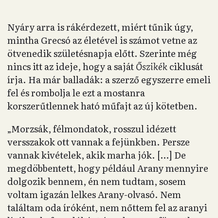
Nyáry arra is rákérdezett, miért tűnik úgy,
mintha Grecsó az életével is számot vetne az
ötvenedik születésnapja előtt. Szerinte még
nincs itt az ideje, hogy a saját
Őszikék
ciklusát
írja. Ha már balladák: a szerző egyszerre emeli
fel és rombolja le ezt a mostanra
korszerűtlennek ható műfajt az új kötetben.
„Morzsák, félmondatok, rosszul idézett
versszakok ott vannak a fejünkben. Persze
vannak kivételek, akik marha jók. […] De
megdöbbentett, hogy például Arany mennyire
dolgozik bennem, én nem tudtam, sosem
voltam igazán lelkes Arany-olvasó. Nem
találtam oda íróként, nem nőttem fel az aranyi