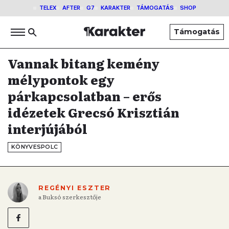
TELEX
AFTER
G7
KARAKTER
TÁMOGATÁS
SHOP
Támogatás
Vannak bitang kemény
mélypontok egy
párkapcsolatban – erős
idézetek Grecsó Krisztián
interjújából
KÖNYVESPOLC
REGÉNYI ESZTER
a Buksó szerkesztője