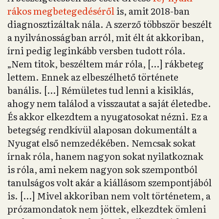
rákos megbetegedéséről
is, amit 2018-ban
diagnosztizáltak nála. A szerző többször beszélt
a nyilvánosságban arról, mit élt át akkoriban,
írni pedig leginkább versben tudott róla.
„Nem titok, beszéltem már róla, […] rákbeteg
lettem. Ennek az elbeszélhető története
banális. […] Rémületes tud lenni a kisiklás,
ahogy nem találod a visszautat a saját életedbe.
És akkor elkezdtem a nyugatosokat nézni. Ez a
betegség rendkívül alaposan dokumentált a
Nyugat első nemzedékében. Nemcsak sokat
írnak róla, hanem nagyon sokat nyilatkoznak
is róla, ami nekem nagyon sok szempontból
tanulságos volt akár a kiállásom szempontjából
is. […] Mivel akkoriban nem volt történetem, a
prózamondatok nem jöttek, elkezdtek ömleni