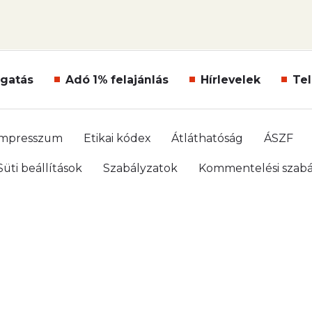
gatás
Adó 1% felajánlás
Hírlevelek
Tel
Impresszum
Etikai kódex
Átláthatóság
ÁSZF
Süti beállítások
Szabályzatok
Kommentelési szabá