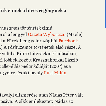
rtuk ennek a híres regénynek a
rhuzamos történetek
című
ről a lengyel
Gazeta Wyborcza
. (Maciej
ait a Hírek Lengyelországból
Facebook-
.) A
Párhuzamos történetek
első része,
A
gyelül a Biuro Literackie kiadásában,
aki többek között Krasznahorkai László
 ellenállás melankóliájá
t (2007) és a
lengyelre, és aki tavaly
Füst Milán
tavalyi elismerése után Nádas Péter vált
sává. A cikk emlékeztet: Nádas az