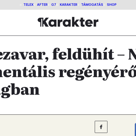
TELEX
AFTER
G7
KARAKTER
TÁMOGATÁS
SHOP
zavar, feldühít – 
ntális regényérő
ágban