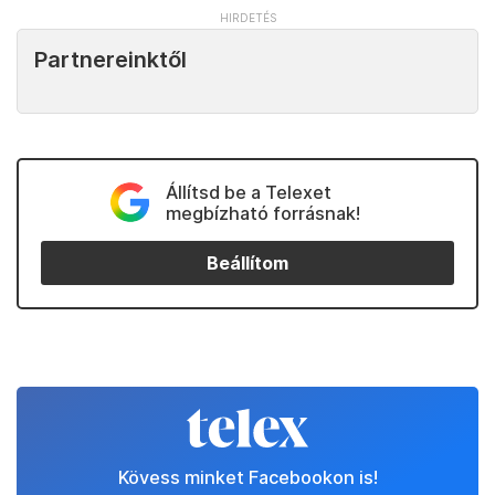
Partnereinktől
Állítsd be a Telexet
megbízható forrásnak!
Beállítom
Kövess minket Facebookon is!