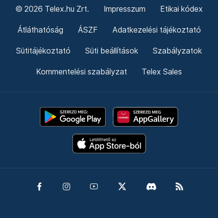
© 2026 Telex.hu Zrt.
Impresszum
Etikai kódex
Átláthatóság
ÁSZF
Adatkezelési tájékoztató
Sütitájékoztató
Süti beállítások
Szabályzatok
Kommentelési szabályzat
Telex Sales