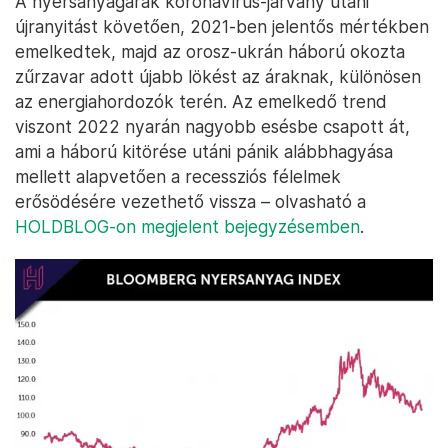
A nyersanyagárak koronavírus-járvány utáni
újranyitást követően, 2021-ben jelentős mértékben
emelkedtek, majd az orosz-ukrán háború okozta
zűrzavar adott újabb lökést az áraknak, különösen
az energiahordozók terén. Az emelkedő trend
viszont 2022 nyarán nagyobb esésbe csapott át,
ami a háború kitörése utáni pánik alábbhagyása
mellett alapvetően a recessziós félelmek
erősödésére vezethető vissza – olvasható a
HOLDBLOG-on megjelent bejegyzésemben
.