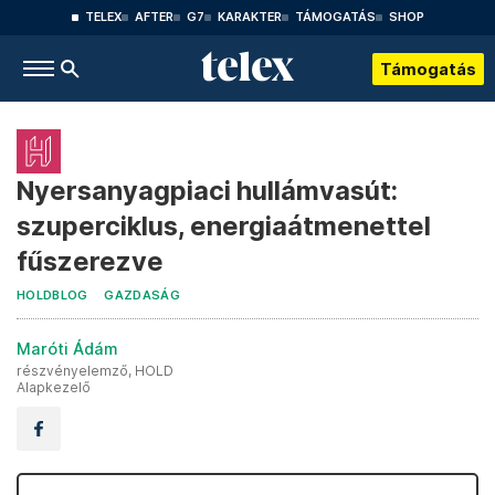
TELEX
AFTER
G7
KARAKTER
TÁMOGATÁS
SHOP
Támogatás
Nyersanyagpiaci hullámvasút:
szuperciklus, energiaátmenettel
fűszerezve
HOLDBLOG
GAZDASÁG
Maróti Ádám
részvényelemző, HOLD
Alapkezelő