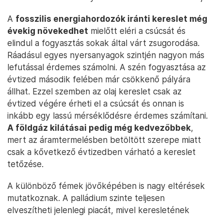
A
fosszilis energiahordozók iránti kereslet még
évekig növekedhet
mielőtt eléri a csúcsát és
elindul a fogyasztás sokak által várt zsugorodása.
Ráadásul egyes nyersanyagok szintjén nagyon más
lefutással érdemes számolni. A szén fogyasztása az
évtized második felében már csökkenő pályára
állhat. Ezzel szemben az olaj kereslet csak az
évtized végére érheti el a csúcsát és onnan is
inkább egy lassú mérséklődésre érdemes számítani.
A földgáz kilátásai pedig még kedvezőbbek
,
mert az áramtermelésben betöltött szerepe miatt
csak a kővetkező évtizedben várható a kereslet
tetőzése.
A különböző fémek jövőképében is nagy eltérések
mutatkoznak. A palládium szinte teljesen
elveszítheti jelenlegi piacát, mivel keresletének