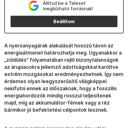
Állítsd be a Telexet
megbízható forrásnak!
Beállítom
A nyersanyagárak alakulását hosszú távon az
energiaátmenet határozhatja meg. Ugyanakkor a
„zöldülés” folyamatában rejlő bizonytalanságok
az árupiacokra jellemző adottságokkal karöltve
extrém mozgásokat eredményezhetnek. Így nem
érdemes olyan leegyszerűsítő világképpel
nekifutni ennek az időszaknak, hogy a fosszilis
energiahordozók mindig rosszul teljesítenek
majd, míg az akkumulátor-fémek vagy a réz
bármikor jó befektetési célpontok lesznek.