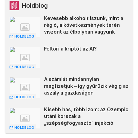
Holdblog
Kevesebb alkoholt iszunk, mint a
régió, a következmények terén
viszont az élbolyban vagyunk
HOLDBLOG
Feltöri a kriptót az AI?
HOLDBLOG
A számlát mindannyian
megfizetjük – így gyűrűzik végig az
aszály a gazdaságon
HOLDBLOG
Kisebb has, több izom: az Ozempic
utáni korszak a
„szépségfogyasztó” injekció
HOLDBLOG