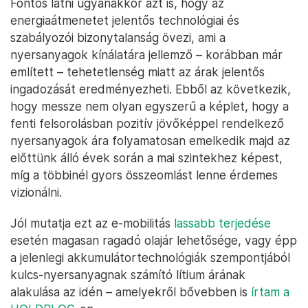
Fontos látni ugyanakkor azt is, hogy az
energiaátmenetet jelentős technológiai és
szabályozói bizonytalanság övezi, ami a
nyersanyagok kínálatára jellemző – korábban már
említett – tehetetlenség miatt az árak jelentős
ingadozását eredményezheti. Ebből az következik,
hogy messze nem olyan egyszerű a képlet, hogy a
fenti felsorolásban pozitív jövőképpel rendelkező
nyersanyagok ára folyamatosan emelkedik majd az
előttünk álló évek során a mai szintekhez képest,
míg a többinél gyors összeomlást lenne érdemes
vizionálni.
Jól mutatja ezt az e-mobilitás
lassabb terjedése
esetén magasan ragadó olajár lehetősége, vagy épp
a jelenlegi akkumulátortechnológiák szempontjából
kulcs-nyersanyagnak számító lítium árának
alakulása az idén – amelyekről bővebben is
írtam a