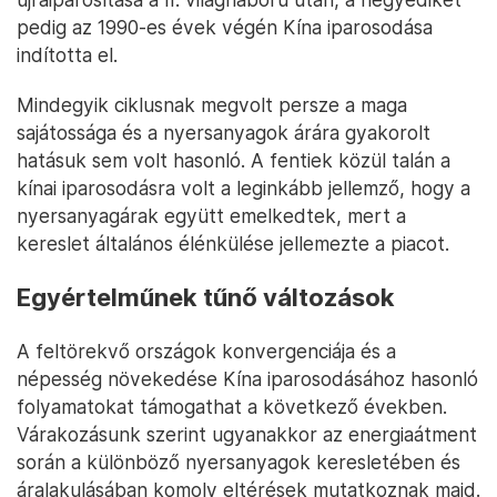
pedig az 1990-es évek végén Kína iparosodása
indította el.
Mindegyik ciklusnak megvolt persze a maga
sajátossága és a nyersanyagok árára gyakorolt
hatásuk sem volt hasonló. A fentiek közül talán a
kínai iparosodásra volt a leginkább jellemző, hogy a
nyersanyagárak együtt emelkedtek, mert a
kereslet általános élénkülése jellemezte a piacot.
Egyértelműnek tűnő változások
A feltörekvő országok konvergenciája és a
népesség növekedése Kína iparosodásához hasonló
folyamatokat támogathat a következő években.
Várakozásunk szerint ugyanakkor az energiaátment
során a különböző nyersanyagok keresletében és
áralakulásában komoly eltérések mutatkoznak majd.