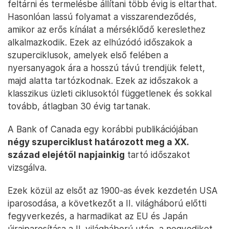
feltárni és termelésbe állítani több évig is eltarthat.
Hasonlóan lassú folyamat a visszarendeződés,
amikor az erős kínálat a mérséklődő kereslethez
alkalmazkodik. Ezek az elhúzódó időszakok a
szuperciklusok, amelyek első felében a
nyersanyagok ára a hosszú távú trendjük felett,
majd alatta tartózkodnak. Ezek az időszakok a
klasszikus üzleti ciklusoktól függetlenek és sokkal
tovább, átlagban 30 évig tartanak.
A Bank of Canada egy korábbi publikációjában
négy szuperciklust határozott meg a XX.
század elejétől napjainkig
tartó időszakot
vizsgálva.
Ezek közül az elsőt az 1900-as évek kezdetén USA
iparosodása, a következőt a II. világháború előtti
fegyverkezés, a harmadikat az EU és Japán
újraiparosítása a II. világháború után, a negyediket