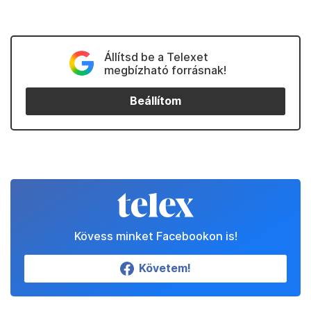
Állítsd be a Telexet
megbízható forrásnak!
Beállítom
Kövess minket Facebookon is!
Követem!