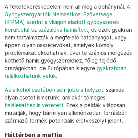
A feketekereskedelem nem áll meg a dohánynál.
A
Gyógyszergyártók Nemzetközi Szövetsége
(IFPMA) szerint a világon eladott gyógyszerek
körülbelül tíz százaléka hamisított
, és ezek gyakran
nem tartalmazzák a megfelelő hatóanyagot, vagy
éppen olyan összetevőket, amelyek komoly
problémákat okozhatnak. Évente számos mérgezés
köthető hamis gyógyszerekhez, főleg fejlődő
országokban, de Európában is egyre
gyakrabban
találkozhatunk velük.
Az alkohol esetében sem jobb a helyzet
: számos
olyan esetet ismerünk, ami akár tömeges
halálesethez is vezetett
. Ezek a példák világosan
mutatják, hogy bármilyen ellenőrizetlen forrásból
származó termék potenciális életveszélyt jelent.
Háttérben a maffia