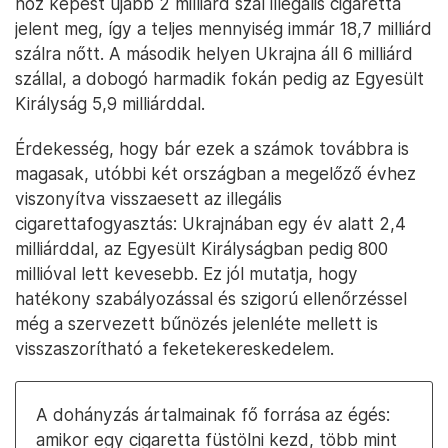
hoz képest újabb 2 milliárd szál illegális cigaretta
jelent meg, így a teljes mennyiség immár 18,7 milliárd
szálra nőtt. A második helyen Ukrajna áll 6 milliárd
szállal, a dobogó harmadik fokán pedig az Egyesült
Királyság 5,9 milliárddal.
Érdekesség, hogy bár ezek a számok továbbra is
magasak, utóbbi két országban a megelőző évhez
viszonyítva visszaesett az illegális
cigarettafogyasztás: Ukrajnában egy év alatt 2,4
milliárddal, az Egyesült Királyságban pedig 800
millióval lett kevesebb. Ez jól mutatja, hogy
hatékony szabályozással és szigorú ellenőrzéssel
még a szervezett bűnözés jelenléte mellett is
visszaszorítható a feketekereskedelem.
A dohányzás ártalmainak fő forrása az égés:
amikor egy cigaretta füstölni kezd, több mint