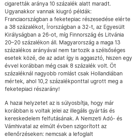
cigaretták aránya 10 százalék alatt maradt.
Ugyanakkor vannak kiugró példák:
Franciaországban a feketepiac részesedése elérte
a 38 százalékot, Írországban a 32-t, az Egyesült
Királyságban a 26-ot, míg Finnország és Litvánia
20–20 százalékon áll. Magyarország a maga 13
százalékos arányával nem tartozik a szélsőséges
esetek közé, de az adat így is aggasztó, hiszen egy
évvel korábban még csak 8 százalék volt. Öt
százaléknál nagyobb romlást csak Hollandiában
mértek, ahol 10,2 százalékponttal ugrott meg a
feketepiaci részarány!
A hazai helyzetet az is súlyosbítja, hogy már
korábban is voltak jelei az illegális gyártás és
kereskedelem felfutásának. A Nemzeti Adó- és
Vámhivatal az elmúlt évben szigorított az
ellenőrzéseken: nemcsak a lefoglalt