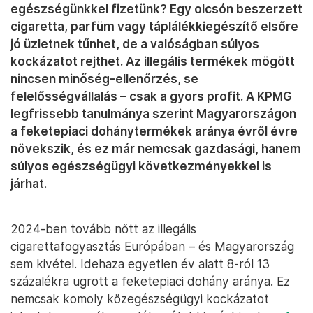
egészségünkkel fizetünk? Egy olcsón beszerzett
cigaretta, parfüm vagy táplálékkiegészítő elsőre
jó üzletnek tűnhet, de a valóságban súlyos
kockázatot rejthet. Az illegális termékek mögött
nincsen minőség-ellenőrzés, se
felelősségvállalás – csak a gyors profit. A KPMG
legfrissebb tanulmánya szerint Magyarországon
a feketepiaci dohánytermékek aránya évről évre
növekszik, és ez már nemcsak gazdasági, hanem
súlyos egészségügyi következményekkel is
járhat.
2024-ben tovább nőtt az illegális
cigarettafogyasztás Európában – és Magyarország
sem kivétel. Idehaza egyetlen év alatt 8-ról 13
százalékra ugrott a feketepiaci dohány aránya. Ez
nemcsak komoly közegészségügyi kockázatot