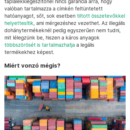
táplálékkiegészítőnél nincs garancia arra, hogy
valóban tartalmazza a címkén feltüntetett
hatóanyagot, sőt, sok esetben
tiltott összetevőkkel
helyettesítik
, ami mérgezéshez vezethet. Az illegális
dohánytermékeknél pedig egyszerűen nem tudni,
mit lélegzünk be, hiszen a káros anyagok
többszörösét is tartalmazhatja
a legális
termékekhez képest.
Miért vonzó mégis?