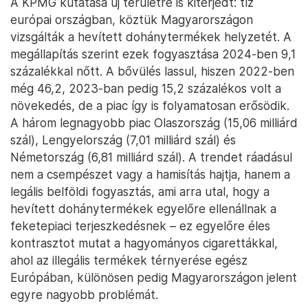
A KPMG kutatása új területre is kiterjedt: tíz
európai országban, köztük Magyarországon
vizsgálták a hevített dohánytermékek helyzetét. A
megállapítás szerint ezek fogyasztása 2024-ben 9,1
százalékkal nőtt. A bővülés lassul, hiszen 2022-ben
még 46,2, 2023-ban pedig 15,2 százalékos volt a
növekedés, de a piac így is folyamatosan erősödik.
A három legnagyobb piac Olaszország (15,06 milliárd
szál), Lengyelország (7,01 milliárd szál) és
Németország (6,81 milliárd szál). A trendet ráadásul
nem a csempészet vagy a hamisítás hajtja, hanem a
legális belföldi fogyasztás, ami arra utal, hogy a
hevített dohánytermékek egyelőre ellenállnak a
feketepiaci terjeszkedésnek – ez egyelőre éles
kontrasztot mutat a hagyományos cigarettákkal,
ahol az illegális termékek térnyerése egész
Európában, különösen pedig Magyarországon jelent
egyre nagyobb problémát.