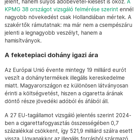
jelent, hanem súlyos adóbevétel-kiesést is okoz.
A
KPMG 38 országot vizsgáló felmérése szerint
ennél
nagyobb növekedést csak Hollandiában mértek. A
szakértők rámutatnak: ma már nem a csempészáru
jelenti a legnagyobb veszélyt, hanem a
hamisítványok.
A feketepiaci dohány igazi ára
Az Európai Unió évente mintegy 19 milliárd eurót
veszít a dohánytermékek illegális kereskedelme
miatt. Magyarországon ez különösen látványosan
érinti a költségvetést, hiszen a cigaretta árának
döntő része jövedéki adóból és áfából áll.
A 27 EU-tagállamot vizsgáló jelentés szerint 2024-
ben a cigarettafogyasztás összességében 0,7
százalékkal csökkent, így 521,9 milliárd szálra esett
vissza. Ugyanakkor az illegális forrásból származó