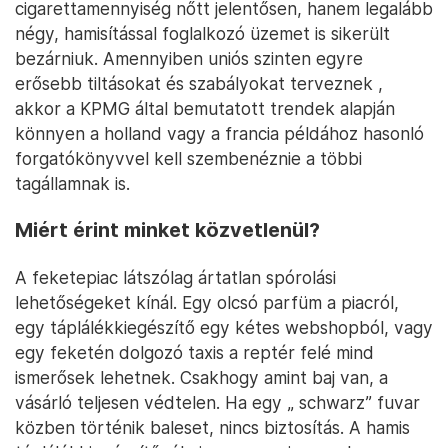
cigarettamennyiség nőtt jelentősen, hanem legalább
négy, hamisítással foglalkozó üzemet is sikerült
bezárniuk. Amennyiben uniós szinten egyre
erősebb tiltásokat és szabályokat terveznek ,
akkor a KPMG által bemutatott trendek alapján
könnyen a holland vagy a francia példához hasonló
forgatókönyvvel kell szembenéznie a többi
tagállamnak is.
Miért érint minket közvetlenül?
A feketepiac látszólag ártatlan spórolási
lehetőségeket kínál. Egy olcsó parfüm a piacról,
egy táplálékkiegészítő egy kétes webshopból, vagy
egy feketén dolgozó taxis a reptér felé mind
ismerősek lehetnek. Csakhogy amint baj van, a
vásárló teljesen védtelen. Ha egy „ schwarz” fuvar
közben történik baleset, nincs biztosítás. A hamis