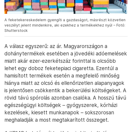
A feketekereskedelem gyengíti a gazdaságot, másrészt közvetlen
veszélyt jelent mindenkire, aki ezekhez a termékekhez nyúl – Fotó:
Shutterstock
A válasz egyszerű: az ár. Magyarországon a
dohánytermékek esetében a jövedéki adóemelések
miatt akár ezer-ezerkétszáz forinttal is olcsóbb
lehet egy doboz feketepiaci cigaretta. Ezentúl a
hamisított termékek esetén a megfelelő minőség
hiánya miatt az olcsó és ellenőrizetlen alapanyagok
is jelentősen csökkentik a bekerülési költségeket. A
rövid távú spórolás azonban csalóka. A hosszú távú
egészségügyi költségek – gyógyszerek, kórházi
kezelések, kiesett munkanapok – sokszorosan
meghaladják a most megtakarított összeget.