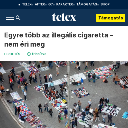
TELEX
AFTER
G7
KARAKTER
TÁMOGATÁS
SHOP
Támogatás
Egyre több az illegális cigaretta –
nem éri meg
frissítve
HIRDETÉS