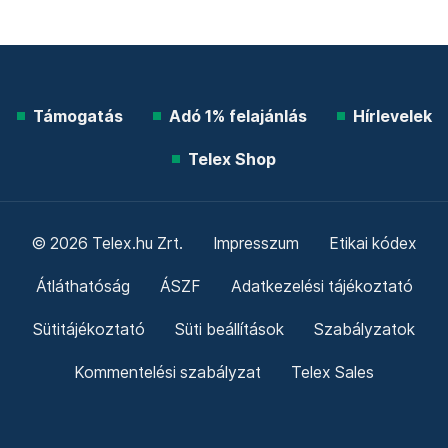
Támogatás
Adó 1% felajánlás
Hírlevelek
Telex Shop
© 2026 Telex.hu Zrt.
Impresszum
Etikai kódex
Átláthatóság
ÁSZF
Adatkezelési tájékoztató
Sütitájékoztató
Süti beállítások
Szabályzatok
Kommentelési szabályzat
Telex Sales