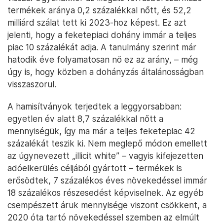
termékek aránya 0,2 százalékkal nőtt, és 52,2
milliárd szálat tett ki 2023-hoz képest. Ez azt
jelenti, hogy a feketepiaci dohány immár a teljes
piac 10 százalékát adja. A tanulmány szerint már
hatodik éve folyamatosan nő ez az arány, – még
úgy is, hogy közben a dohányzás általánosságban
visszaszorul.
A hamisítványok terjedtek a leggyorsabban:
egyetlen év alatt 8,7 százalékkal nőtt a
mennyiségük, így ma már a teljes feketepiac 42
százalékát teszik ki. Nem meglepő módon emellett
az úgynevezett „illicit white” – vagyis kifejezetten
adóelkerülés céljából gyártott – termékek is
erősödtek, 7 százalékos éves növekedéssel immár
18 százalékos részesedést képviselnek. Az egyéb
csempészett áruk mennyisége viszont csökkent, a
2020 óta tartó növekedéssel szemben az elmúlt