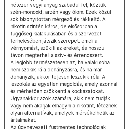
hétezer vegyi anyag szabadul fel, köztük
szén-monoxid, arzén vagy ólom. Ezek közül
sok bizonyítottan mérgező és rákkeltő. A
nikotin szintén káros, de elsősorban a
függőség kialakulásában és a szervezet
terhelésében játszik szerepet: emeli a
vérnyomást, szűkíti az ereket, és hosszú
távon megterheli a szív- és érrendszert.
A legjobb természetesen az, ha valaki soha
nem szokik rá a dohányzásra, és ha már
dohányzik, akkor teljesen leszokik róla. A
leszokás az egyetlen megoldás, amely azonnal
és mérhetően csökkenti a kockázatokat.
Ugyanakkor azok számára, akik nem tudják
vagy nem akarják elhagyni a nikotint, léteznek
olyan alternatívák, amelyek mérsékelhetik az
ártalmakat.
Az úgynevezett füstmentes technológiák