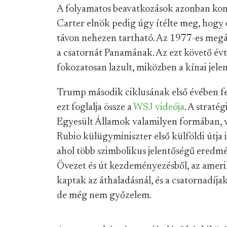
A folyamatos beavatkozások azonban konf
Carter elnök pedig úgy ítélte meg, hogy 
távon nehezen tartható. Az 1977-es megá
a csatornát Panamának. Az ezt követő év
fokozatosan lazult, miközben a kínai jele
Trump második ciklusának első évében fel
ezt foglalja össze a
WSJ videója
. A stratég
Egyesült Államok valamilyen formában, vi
Rubio külügyminiszter első külföldi útja
ahol több szimbolikus jelentőségű eredmén
Övezet és út kezdeményezésből, az amerik
kaptak az áthaladásnál, és a csatornadíja
de még nem győzelem.