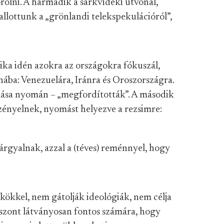
rolni. A harmadik a sarkvidéki útvonal,
llottunk a „grönlandi telekspekulációról”,
ika idén azokra az országokra fókuszál,
ába: Venezuelára, Iránra és Oroszországra.
lása nyomán – „megfordították”. A második
zényelnek, nyomást helyezve a rezsimre:
rgyalnak, azzal a (téves) reménnyel, hogy
ökkel, nem gátolják ideológiák, nem célja
viszont látványosan fontos számára, hogy