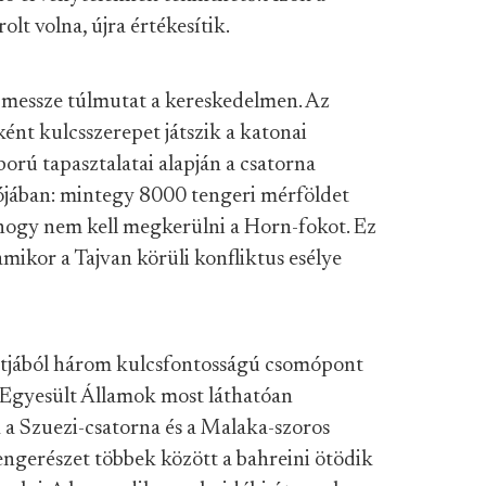
t volna, újra értékesítik.
messze túlmutat a kereskedelmen. Az
ént kulcsszerepet játszik a katonai
áború tapasztalatai alapján a csatorna
iójában: mintegy 8000 tengeri mérföldet
 hogy nem kell megkerülni a Horn-fokot. Ez
mikor a Tajvan körüli konfliktus esélye
ntjából három kulcsfontosságú csomópont
z Egyesült Államok most láthatóan
 a Szuezi-csatorna és a Malaka-szoros
engerészet többek között a bahreini ötödik