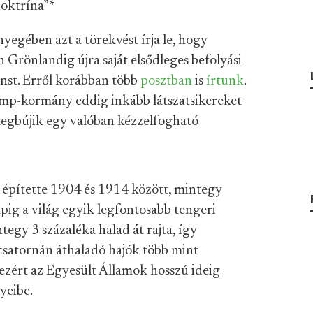
doktrína”
*
nyegében azt a törekvést írja le, hogy
Grönlandig újra saját elsődleges befolyási
enst. Erről korábban több
posztban
is
írtunk
.
ump-kormány eddig inkább látszatsikereket
megbújik egy valóban kézzelfogható
építette 1904 és 1914 között, mintegy
apig a világ egyik legfontosabb tengeri
tegy 3 százaléka halad át rajta, így
 csatornán áthaladó hajók több mint
 ezért az Egyesült Államok hosszú ideig
yeibe.