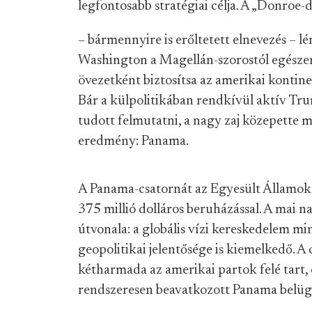
legfontosabb stratégiai célja. A „Donroe-
– bármennyire is erőltetett elnevezés – lé
Washington a Magellán-szorostól egészen 
övezetként biztosítsa az amerikai kontin
Bár a külpolitikában rendkívül aktív Tr
tudott felmutatni, a nagy zaj közepette 
eredmény: Panama.
A Panama-csatornát az Egyesült Államok 
375 millió dolláros beruházással. A mai n
útvonala: a globális vízi kereskedelem min
geopolitikai jelentősége is kiemelkedő. A
kétharmada az amerikai partok felé tart,
rendszeresen beavatkozott Panama belüg