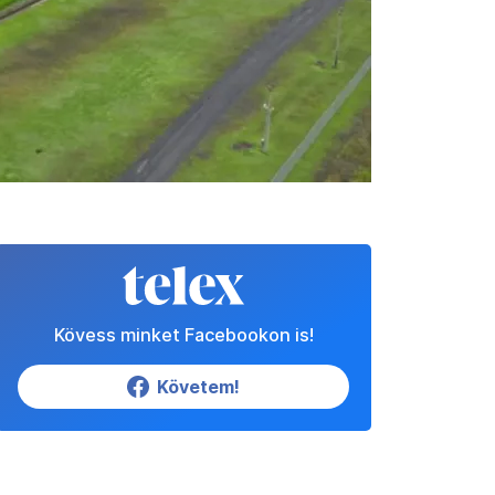
Kövess minket Facebookon is!
Követem!