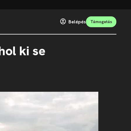
Belépés
Támogatás
hol ki se