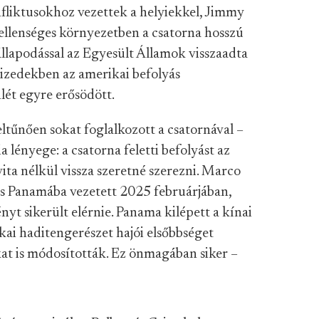
liktusokhoz vezettek a helyiekkel, Jimmy
ellenséges környezetben a csatorna hosszú
llapodással az Egyesült Államok visszaadta
tizedekben az amerikai befolyás
nlét egyre erősödött.
tűnően sokat foglalkozott a csatornával –
ia lényege: a csatorna feletti befolyást az
ta nélkül vissza szeretné szerezni. Marco
 is Panamába vezetett 2025 februárjában,
yt sikerült elérnie. Panama kilépett a kínai
ai haditengerészet hajói elsőbbséget
kat is módosították. Ez önmagában siker –