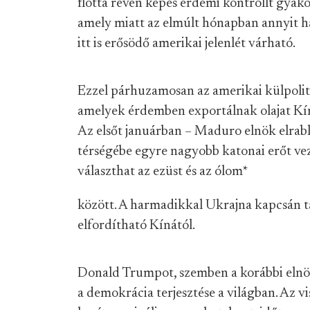
flotta révén képes érdemi kontrollt gyako
amely miatt az elmúlt hónapban annyit ha
itt is erősödő amerikai jelenlét várható.
Ezzel párhuzamosan az amerikai külpolit
amelyek érdemben exportálnak olajat Kín
Az elsőt januárban – Maduro elnök elrab
térségébe egyre nagyobb katonai erőt ve
választhat az ezüst és az ólom
*
között. A harmadikkal Ukrajna kapcsán tá
elfordítható Kínától.
Donald Trumpot, szemben a korábbi elnök
a demokrácia terjesztése a világban. Az 