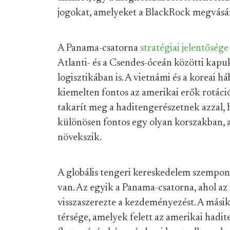
jogokat, amelyeket a BlackRock megvásárol
A Panama-csatorna
stratégiai jelentősége
Atlanti- és a Csendes-óceán közötti kapuk
logisztikában is. A vietnámi és a koreai h
kiemelten fontos az amerikai erők rotác
takarít meg a haditengerészetnek azzal,
különösen fontos egy olyan korszakban, a
növekszik.
A globális tengeri kereskedelem szempo
van. Az egyik a Panama-csatorna, ahol a
visszaszerezte a kezdeményezést. A másik
térsége, amelyek felett az amerikai hadit