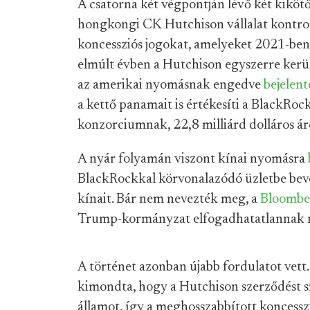
A csatorna két végpontján lévő két kikötőt
hongkongi CK Hutchison vállalat kontroll
koncessziós jogokat, amelyeket 2021-ben
elmúlt évben a Hutchison egyszerre kerül
az amerikai nyomásnak engedve
bejelent
a kettő panamait is értékesíti a BlackRock
konzorciumnak, 22,8 milliárd dolláros ár
A nyár folyamán viszont kínai nyomásra
BlackRockkal körvonalazódó üzletbe beves
kínait. Bár nem nevezték meg, a
Bloomber
Trump-kormányzat elfogadhatatlannak nev
A történet azonban újabb fordulatot vett
kimondta, hogy a Hutchison szerződést s
államot, így a meghosszabbított koncessz