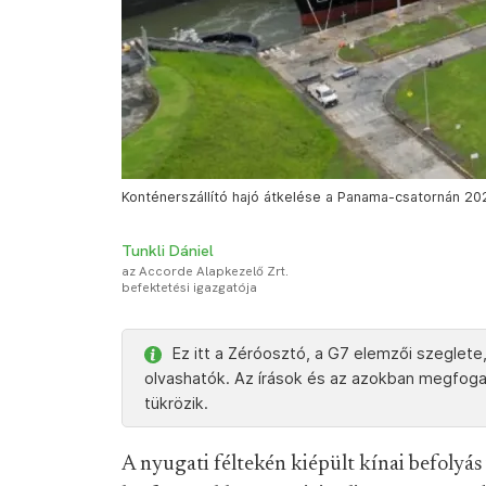
Konténerszállító hajó átkelése a Panama-csatornán 20
Tunkli Dániel
az Accorde Alapkezelő Zrt.
befektetési igazgatója
Ez itt a Zéróosztó, a G7 elemzői szeglete
olvashatók. Az írások és az azokban megfoga
tükrözik.
A nyugati féltekén kiépült kínai befolyá