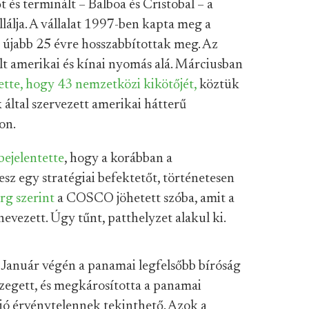
 és terminált – Balboa és Cristobal – a
álja. A vállalat 1997-ben kapta meg a
 újabb 25 évre hosszabbítottak meg. Az
t amerikai és kínai nyomás alá. Márciusban
ette, hogy 43 nemzetközi kikötőjét,
köztük
 által szervezett amerikai hátterű
on.
bejelentette
, hogy a korábban a
z egy stratégiai befektetőt, történetesen
g szerint
a COSCO jöhetett szóba, amit a
ezett. Úgy tűnt, patthelyzet alakul ki.
. Január végén a panamai legfelsőbb bíróság
zegett, és megkárosította a panamai
ió érvénytelennek tekinthető. Azok a