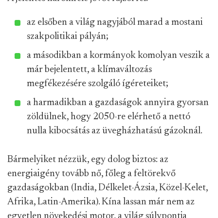
az elsőben a világ nagyjából marad a mostani
szakpolitikai pályán;
a másodikban a kormányok komolyan veszik a
már bejelentett, a klímaváltozás
megfékezésére szolgáló ígéreteiket;
a harmadikban a gazdaságok annyira gyorsan
zöldülnek, hogy 2050-re elérhető a nettó
nulla kibocsátás az üvegházhatású gázoknál.
Bármelyiket nézzük, egy dolog biztos: az
energiaigény tovább nő, főleg a feltörekvő
gazdaságokban (India, Délkelet-Ázsia, Közel-Kelet,
Afrika, Latin-Amerika). Kína lassan már nem az
egyetlen növekedési motor, a világ súlypontja