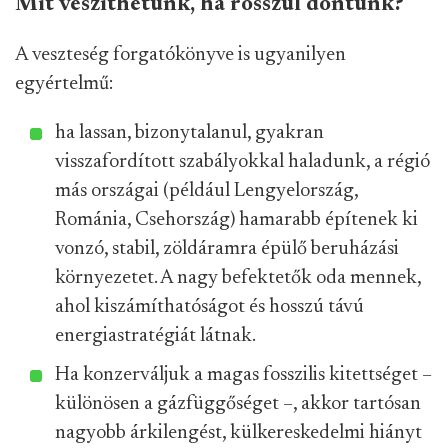
Mit veszíthetünk, ha rosszul döntünk?
A veszteség forgatókönyve is ugyanilyen
egyértelmű:
ha lassan, bizonytalanul, gyakran
visszafordított szabályokkal haladunk, a régió
más országai (például Lengyelország,
Románia, Csehország) hamarabb építenek ki
vonzó, stabil, zöldáramra épülő beruházási
környezetet. A nagy befektetők oda mennek,
ahol kiszámíthatóságot és hosszú távú
energiastratégiát látnak.
Ha konzerváljuk a magas fosszilis kitettséget –
különösen a gázfüggőséget –, akkor tartósan
nagyobb árkilengést, külkereskedelmi hiányt