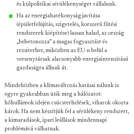
és külpolitikai sérülékenységet vállalunk.
Ha az energiahatékonyság javítása
(épületfelújítás, szigetelés, korszerű fűtési
rendszerek kiépítése) lassan halad, az ország
„bebetonozza” a magas fogyasztást és
rezsiterhet, miközben az EU-n belül a
versenytársak alacsonyabb energiaintenzitású
gazdaságra állnak át.
Mindeközben a klímaváltozás hatásai nálunk is
egyre gyakrabban ütik meg a hálózatot:
hőhullámok idején csúcsterhelések, viharok okozta
károk. Ha nem készítjük fel a sérülékeny rendszert,
a kimaradások, ipari leállások mindennapi
problémává válhatnak.