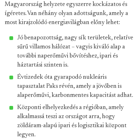
Magyarország helyzete egyszerre kockázatos és
ígéretes. Van néhány olyan adottságunk, amely a
most kirajzolódó energiavilágban előny lehet:
Jó benapozottság, nagy sík területek, relatíve
sűrű villamos hálózat – vagyis kiváló alap a
további naperőművi bővítéshez, ipari és
háztartási szinten is.
Évtizedek óta gyarapodó nukleáris
tapasztalat Paks révén, amely a jövőben is
alaperőművi, karbonmentes kapacitást adhat.
Központi elhelyezkedés a régióban, amely
alkalmassá teszi az országot arra, hogy
zöldáram-alapú ipari és logisztikai központ
legyen.