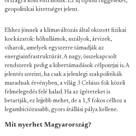
országra koncentrálódik. Ez új típusú függéseket,
geopolitikai kitettséget jelent.
Ehhez jönnek a klímaváltozás által okozott fizikai
kockázatok: hőhullámok, aszályok, árvizek,
viharok, amelyek egyszerre támadják az
energiainfrastruktúrát. A nagy, összekapcsolt
rendszerek pedig a kibertámadások célpontjai is. A
jelentés szerint, ha csak a jelenlegi szakpolitikák
maradnak érvényben, a világ 3 Celsius-fok közeli
felmelegedés felé halad. Ha az ígéreteket is
betartják, ez lejjebb mehet, de a 1,5 fokos célhoz a
legambiciózusabb, gyors átállási pálya kellene.
Mit nyerhet Magyarország?