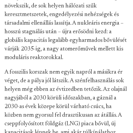
növekszik, de sok helyen hálózati szűk
keresztmetszetek, engedélyezési nehézségek és
társadalmi ellenállás lassítja. A nukleáris energia –
hosszú stagnálás után – újra erősödni kezd: a
globális kapacitás legalább egyharmados bővülését
várják 2035-ig, a nagy atomerőművek mellett kis
moduláris reaktorokkal.
A fosszilis korszak nem egyik napról a másikra ér
véget, de a pálya jól látszik. A szénfelhasználás sok
helyen még ebben az évtizedben tetőzik. Az olajnál
nagyjából a 2030 körüli időszakban, a gáznál a
2030-as évek közepe körül várható csúcs, ha
közben nem gyorsul fel drasztikusan az átállás. A
cseppfolyósított földgáz (LNG) piaca bővül, új
kapacitások lépnek be, ami akár túlkínálathoz,