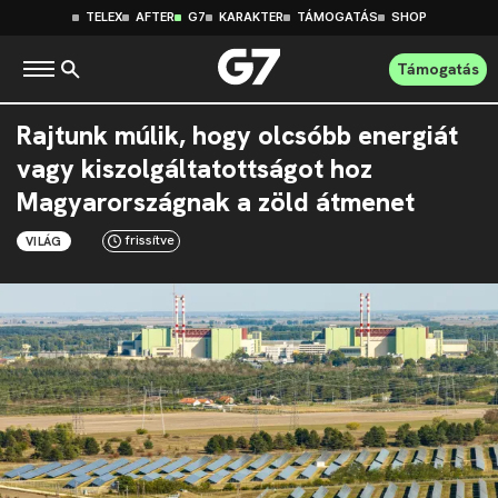
TELEX
AFTER
G7
KARAKTER
TÁMOGATÁS
SHOP
Támogatás
Rajtunk múlik, hogy olcsóbb energiát
vagy kiszolgáltatottságot hoz
Magyarországnak a zöld átmenet
frissítve
VILÁG