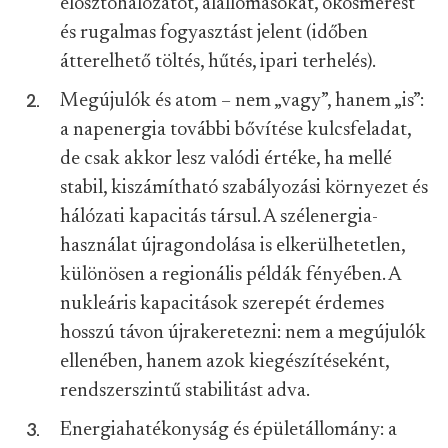
elosztóhálózatot, alállomásokat, okosmérést
és rugalmas fogyasztást jelent (időben
átterelhető töltés, hűtés, ipari terhelés).
Megújulók és atom – nem „vagy”, hanem „is”:
a napenergia további bővítése kulcsfeladat,
de csak akkor lesz valódi értéke, ha mellé
stabil, kiszámítható szabályozási környezet és
hálózati kapacitás társul. A szélenergia-
használat újragondolása is elkerülhetetlen,
különösen a regionális példák fényében. A
nukleáris kapacitások szerepét érdemes
hosszú távon újrakeretezni: nem a megújulók
ellenében, hanem azok kiegészítéseként,
rendszerszintű stabilitást adva.
Energiahatékonyság és épületállomány: a