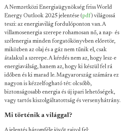
A Nemzetközi Energiaügynökség friss World
Energy Outlook 2025 jelentése (
pdf
) világossá
teszi: az energiavilág fordulóponton van. A
villamosenergia szerepe rohamosan nő, a nap- és
szélenergia minden forgatókönyvben előretör,
miközben az olaj és a gáz nem tűnik el, csak
átalakul a szerepe. A kérdés nem az, hogy lesz-e
energiaválság, hanem az, hogy ki készül fel rá
időben és ki marad le. Magyarország számára ez
nagyon is kézzelfogható tét: olcsóbb,
biztonságosabb energia és új ipari lehetőségek,
vagy tartós kiszolgáltatottság és versenyhátrány.
Mi történik a világgal?
A jelentés háromféle jövőt rajzol fel: