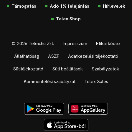
Támogatás
Adó 1% felajánlás
Hírlevelek
Telex Shop
© 2026 Telex.hu Zrt.
Impresszum
Etikai kódex
Átláthatóság
ÁSZF
Adatkezelési tájékoztató
Sütitájékoztató
Süti beállítások
Szabályzatok
Kommentelési szabályzat
Telex Sales