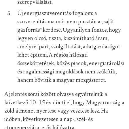
szerepvállalást.
Új energiaszuverenitás-fogalom: a
szuverenitás ma már nem pusztán a „saját
gázforrás” kérdése. Ugyanilyen fontos, hogy
legyen olcsó, tiszta, kiszámítható áram,
amelyre ipart, szolgáltatást, adatgazdaságot
lehet építeni. A régiós hálózati
összeköttetések, közös piacok, energiatárolási
és rugalmassági megoldások nem szűkítik,
hanem bővítik a magyar mozgásteret.
A jelentés sorai között olvasva egyértelmű: a
következő 10–15 év dönti el, hogy Magyarország a
zöld átmenet nyertese vagy vesztese lesz. Ha
időben, következetesen a nap-, szél- és
atomenergiára, erős hálózatra,