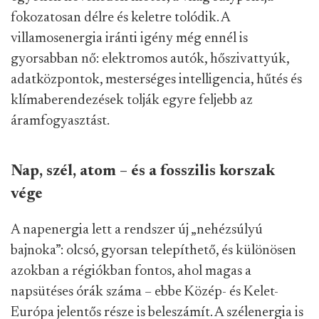
fokozatosan délre és keletre tolódik. A
villamosenergia iránti igény még ennél is
gyorsabban nő: elektromos autók, hőszivattyúk,
adatközpontok, mesterséges intelligencia, hűtés és
klímaberendezések tolják egyre feljebb az
áramfogyasztást.
Nap, szél, atom – és a fosszilis korszak
vége
A napenergia lett a rendszer új „nehézsúlyú
bajnoka”: olcsó, gyorsan telepíthető, és különösen
azokban a régiókban fontos, ahol magas a
napsütéses órák száma – ebbe Közép- és Kelet-
Európa jelentős része is beleszámít. A szélenergia is