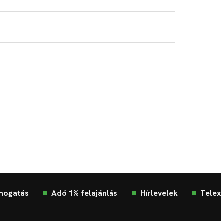
mogatás
Adó 1% felajánlás
Hírlevelek
Telex