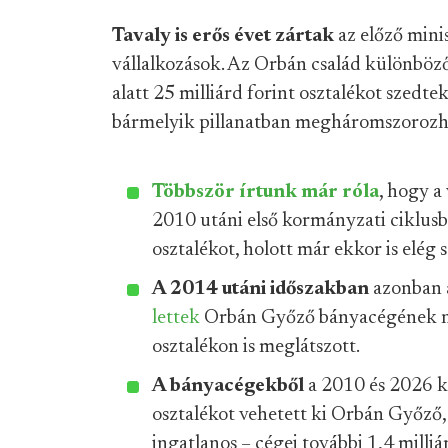
Tavaly is erős évet zártak
az előző mini
vállalkozások. Az Orbán család különböz
alatt 25 milliárd forint osztalékot szedtek
bármelyik pillanatban megháromszorozh
Többször írtunk
már róla
, hogy a
2010 utáni első kormányzati ciklusb
osztalékot, holott már ekkor is elég 
A 2014 utáni időszakban
azonban á
lettek
Orbán Győző bányacégének nyer
osztalékon is meglátszott.
A bányacégekből
a 2010 és 2026 kö
osztalékot vehetett ki Orbán Győző,
ingatlanos – cégei további 1,4 milliá