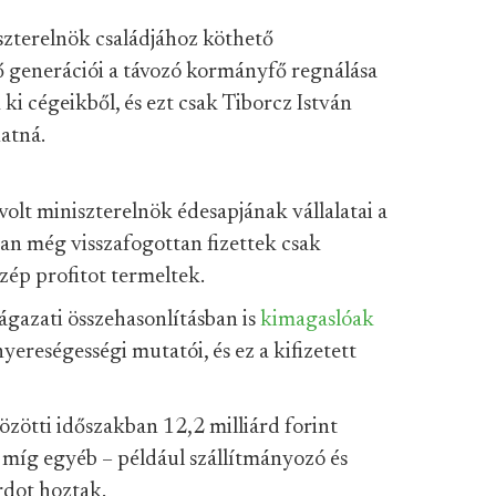
szterelnök családjához köthető
ő generációi a távozó kormányfő regnálása
 ki cégeikből, és ezt csak Tiborcz István
atná.
 volt miniszterelnök édesapjának vállalatai a
an még visszafogottan fizettek csak
szép profitot termeltek.
gazati összehasonlításban is
kimagaslóak
eségességi mutatói, és ez a kifizetett
zötti időszakban 12,2 milliárd forint
 míg egyéb – például szállítmányozó és
rdot hoztak.