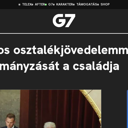
TELEX
AFTER
G7
KARAKTER
TÁMOGATÁS
SHOP
dos osztalékjövedelemm
mányzását a családja