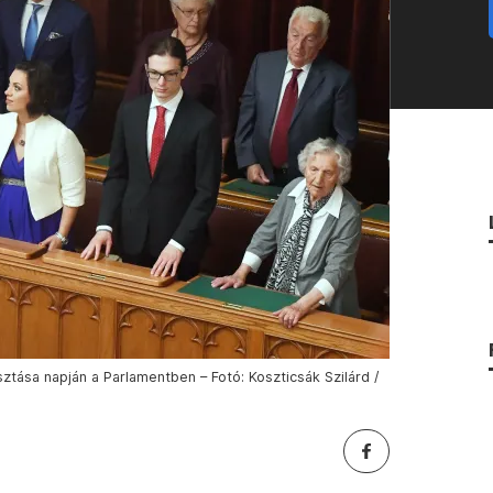
ztása napján a Parlamentben – Fotó: Koszticsák Szilárd /