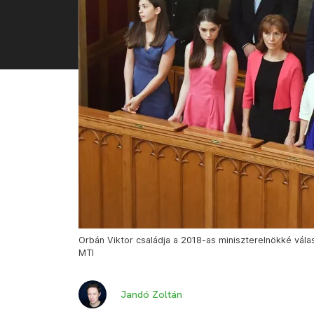
Orbán Viktor családja a 2018-as miniszterelnökké válas
MTI
Jandó Zoltán