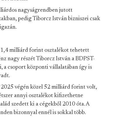
lliárdos nagyságrendben jutott
akban, pedig Tiborcz István bizniszei csak
igazán.
1,4 milliárd forint osztalékot tehetett
énz nagy részét Tiborcz István a BDPST-
i, a csoport központi vállalatában így is
adt.
n
2025 végén közel 52 milliárd forint volt,
tszer annyi osztalékot kifizethetne
alád szedett ki a cégekből 2010 óta. A
den bizonnyal ennél is sokkal több.