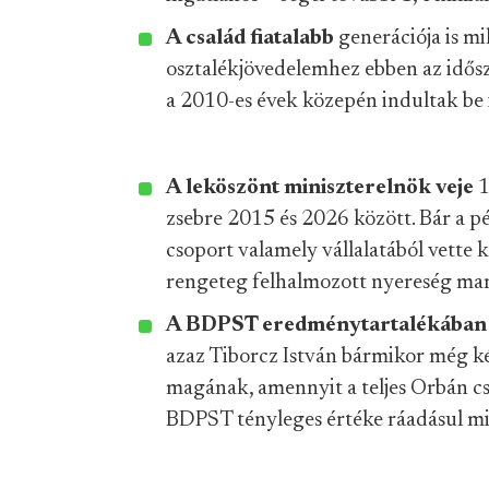
A család fiatalabb
generációja is mi
osztalékjövedelemhez ebben az idősz
a 2010-es évek közepén indultak be 
A leköszönt miniszterelnök veje
1
zsebre 2015 és 2026 között. Bár a p
csoport valamely vállalatából vette k
rengeteg felhalmozott nyereség mar
A BDPST eredménytartalékába
azaz Tiborcz István bármikor még ké
magának, amennyit a teljes Orbán cs
BDPST tényleges értéke ráadásul min