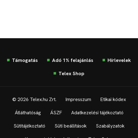
Támogatás
Adó 1% felajánlás
Hírlevelek
Telex Shop
© 2026 Telex.hu Zrt.
Impresszum
Etikai kódex
Átláthatóság
ÁSZF
Adatkezelési tájékoztató
Sütitájékoztató
Süti beállítások
Szabályzatok