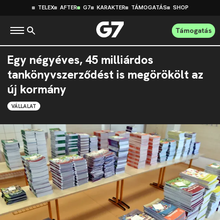
TELEX
AFTER
G7
KARAKTER
TÁMOGATÁS
SHOP
Támogatás
Egy négyéves, 45 milliárdos
tankönyvszerződést is megörökölt az
új kormány
VÁLLALAT