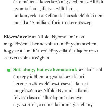
értelmében a következő négy évben az Alföldi
nyomtathatja, illetve szállíthatja a
tankönyveket a Kellónak, hacsak előbb ki nem
merül a 45 milliárd forintos keretösszeg.
Előzmények
: az Alföldi Nyomda már azt
megelőzően is benne volt a tankönyvbizniszben,
hogy az állami hátterű könyvellátó tulajdonrészt
szerzett volna a cégben.
Sőt, ahogy hat éve bemutattuk
, az eladásról
épp egy időben tárgyaltak az akkori
keretszerződés előkészítésével. Bár ezt
megelőzően az Alföldi Nyomda állami
felvásárlásáról állítólag már két éve
egyeztettek, a tranzakciót mégis néhány