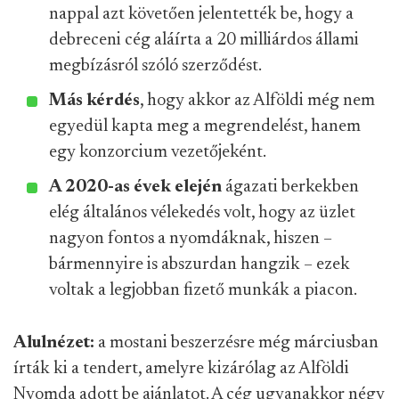
nappal azt követően jelentették be, hogy a
debreceni cég aláírta a 20 milliárdos állami
megbízásról szóló szerződést.
Más kérdés
, hogy akkor az Alföldi még nem
egyedül kapta meg a megrendelést, hanem
egy konzorcium vezetőjeként.
A 2020-as évek elején
ágazati berkekben
elég általános vélekedés volt, hogy az üzlet
nagyon fontos a nyomdáknak, hiszen –
bármennyire is abszurdan hangzik – ezek
voltak a legjobban fizető munkák a piacon.
Alulnézet:
a mostani beszerzésre még márciusban
írták ki a tendert, amelyre kizárólag az Alföldi
Nyomda adott be ajánlatot. A cég ugyanakkor négy