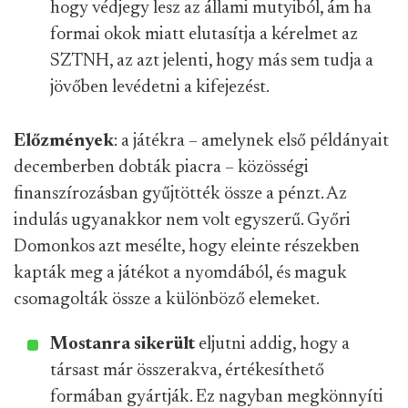
hogy védjegy lesz az állami mutyiból, ám ha
formai okok miatt elutasítja a kérelmet az
SZTNH, az azt jelenti, hogy más sem tudja a
jövőben levédetni a kifejezést.
Előzmények
: a játékra – amelynek első példányait
decemberben dobták piacra – közösségi
finanszírozásban gyűjtötték össze a pénzt. Az
indulás ugyanakkor nem volt egyszerű. Győri
Domonkos azt mesélte, hogy eleinte részekben
kapták meg a játékot a nyomdából, és maguk
csomagolták össze a különböző elemeket.
Mostanra sikerült
eljutni addig, hogy a
társast már összerakva, értékesíthető
formában gyártják. Ez nagyban megkönnyíti