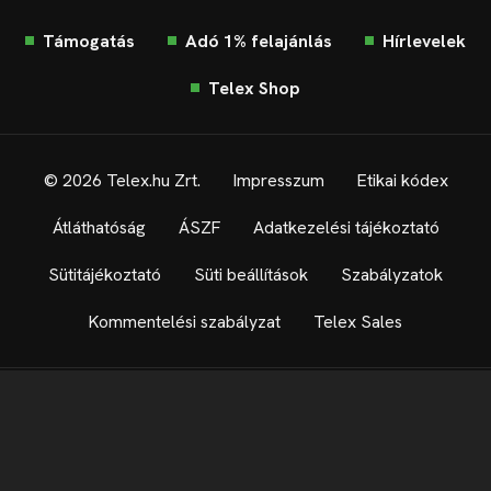
Támogatás
Adó 1% felajánlás
Hírlevelek
Telex Shop
© 2026 Telex.hu Zrt.
Impresszum
Etikai kódex
Átláthatóság
ÁSZF
Adatkezelési tájékoztató
Sütitájékoztató
Süti beállítások
Szabályzatok
Kommentelési szabályzat
Telex Sales