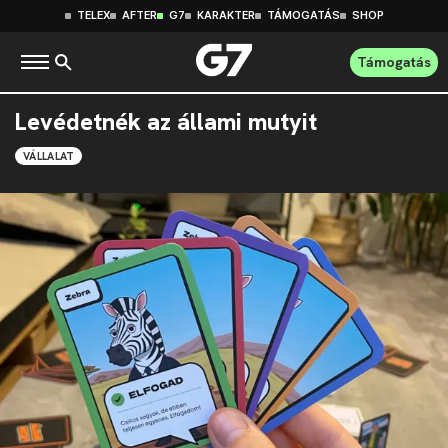
TELEX
AFTER
G7
KARAKTER
TÁMOGATÁS
SHOP
Támogatás
Levédetnék az állami mutyit
VÁLLALAT