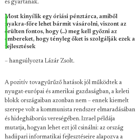
és gyártanak.
Most kinyílik egy óriási pénztárca, amiből
nyakra-főre lehet bármit vásárolni, viszont az
őrülten fontos, hogy (...) meg kell győzni az
embereket, hogy tényleg őket is szolgálják ezek a
fejlesztések
– hangsúlyozta Lázár Zsolt.
A pozitív tovagyűrűző hatások jól működtek a
nyugat-európai és amerikai gazdaságban, a keleti
blokk országaiban azonban nem – ennek kiemelt
szerepe volt a kommunista rendszer elmaradásában
és hidegháborús vereségében. Izrael példája
mutatja, hogyan lehet ezt jól csinálni: az ország
hadiipari informatikai fejlesztéseire alapozva a