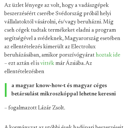
Az üzlet lényege az volt, hogy a vadászgépek
beszerzéséért cserébe Svédország próbál helyi
vállalatoktól vásárolni, és/vagy beruházni. Míg
cseh cégek tudtak termékeket eladni a program
segítségével a svédeknek, Magyarország esetében
az ellentételezés kimerült az Electrolux
beruházásában, amikor porszívógyárat
hoztak ide
– ezt aztán el is
vitték
már Ázsiába. Az
ellentételezésben
a magyar know-how-t és magyar céges
betársulást mikroszkóppal lehetne keresni
– fogalmazott Lázár Zsolt.
A kormányzat az utóbbi évek hadiipari beszerzéseit