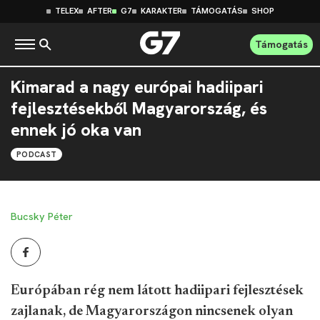
TELEX
AFTER
G7
KARAKTER
TÁMOGATÁS
SHOP
Támogatás
Kimarad a nagy európai hadiipari
fejlesztésekből Magyarország, és
ennek jó oka van
PODCAST
Bucsky Péter
Európában rég nem látott hadiipari fejlesztések
zajlanak, de Magyarországon nincsenek olyan