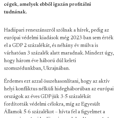
cégek, amelyek ebből igazán profitálni
tudnának.
Hadiipari reneszánszról szólnak a hírek, pedig az
európai védelmi kiadások még 2023-ban sem érték
el a GDP 2 százalékát, és néhány év múlva is
várhatóan 3 százalék alatt maradnak. Mindezt úgy,
hogy három éve háború dúl keleti
szomszédunkban, Ukrajnában.
Érdemes ezt azzal összehasonlítani, hogy az aktív
helyi konfliktus nélküli hidegháborúban az európai
országok az éves GDP-jük 3-5 százalékát
fordították védelmi célokra, míg az Egyesült
Államok 5-6 százalékot – hívta fel a figyelmet a