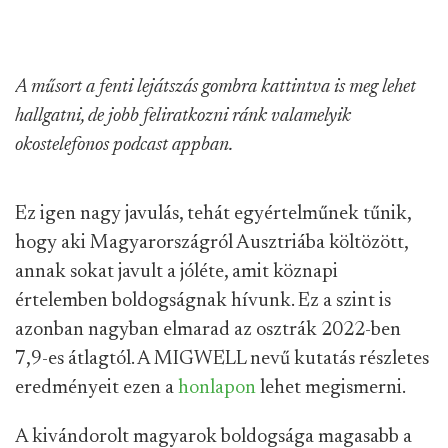
A műsort a fenti lejátszás gombra kattintva is meg lehet
hallgatni, de jobb feliratkozni ránk valamelyik
okostelefonos podcast appban.
Ez igen nagy javulás, tehát egyértelműnek tűnik,
hogy aki Magyarországról Ausztriába költözött,
annak sokat javult a jóléte, amit köznapi
értelemben boldogságnak hívunk. Ez a szint is
azonban nagyban elmarad az osztrák 2022-ben
7,9-es átlagtól. A MIGWELL nevű kutatás részletes
eredményeit ezen a
honlapon
lehet megismerni.
A kivándorolt magyarok boldogsága magasabb a