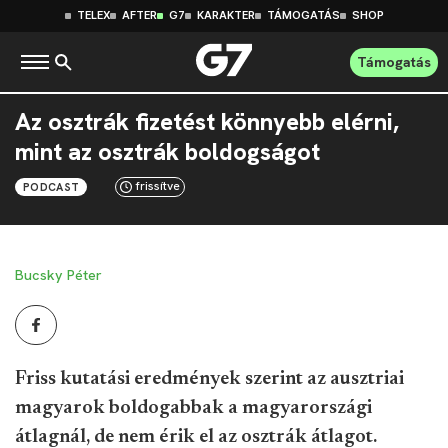
TELEX
AFTER
G7
KARAKTER
TÁMOGATÁS
SHOP
Támogatás
Az osztrák fizetést könnyebb elérni,
mint az osztrák boldogságot
frissítve
PODCAST
Bucsky Péter
Friss kutatási eredmények szerint az ausztriai
magyarok boldogabbak a magyarországi
átlagnál, de nem érik el az osztrák átlagot.