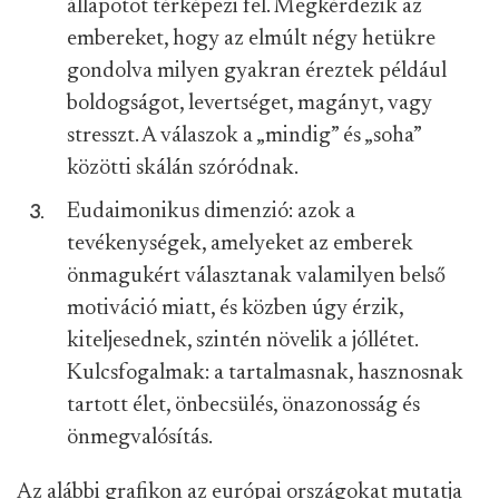
állapotot térképezi fel. Megkérdezik az
embereket, hogy az elmúlt négy hetükre
gondolva milyen gyakran éreztek például
boldogságot, levertséget, magányt, vagy
stresszt. A válaszok a „mindig” és „soha”
közötti skálán szóródnak.
Eudaimonikus dimenzió: azok a
tevékenységek, amelyeket az emberek
önmagukért választanak valamilyen belső
motiváció miatt, és közben úgy érzik,
kiteljesednek, szintén növelik a jóllétet.
Kulcsfogalmak: a tartalmasnak, hasznosnak
tartott élet, önbecsülés, önazonosság és
önmegvalósítás.
Az alábbi grafikon az európai országokat mutatja