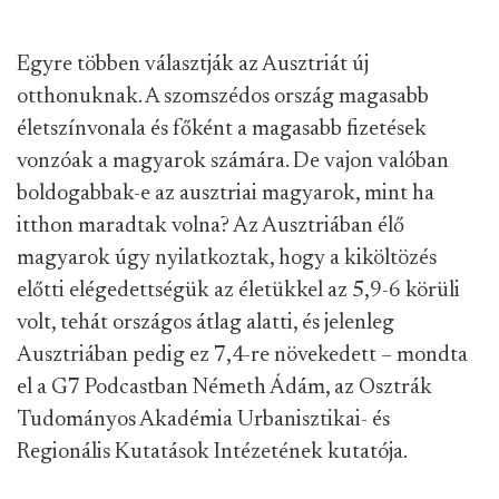
Egyre többen választják az Ausztriát új
otthonuknak. A szomszédos ország magasabb
életszínvonala és főként a magasabb fizetések
vonzóak a magyarok számára. De vajon valóban
boldogabbak-e az ausztriai magyarok, mint ha
itthon maradtak volna? Az Ausztriában élő
magyarok úgy nyilatkoztak, hogy a kiköltözés
előtti elégedettségük az életükkel az 5,9-6 körüli
volt, tehát országos átlag alatti, és jelenleg
Ausztriában pedig ez 7,4-re növekedett – mondta
el a G7 Podcastban Németh Ádám, az Osztrák
Tudományos Akadémia Urbanisztikai- és
Regionális Kutatások Intézetének kutatója.