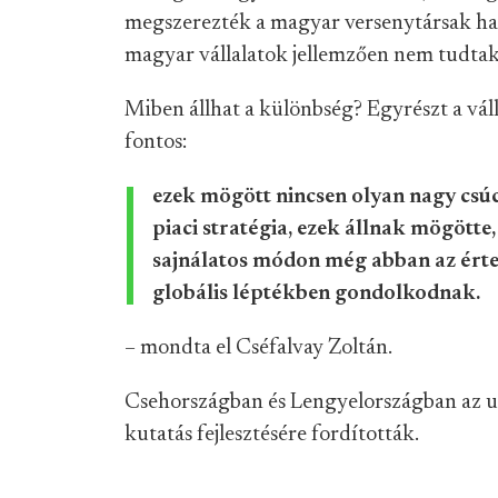
megszerezték a magyar versenytársak haz
magyar vállalatok jellemzően nem tudtak 
Miben állhat a különbség? Egyrészt a vál
fontos:
ezek mögött nincsen olyan nagy csú
piaci stratégia, ezek állnak mögött
sajnálatos módon még abban az ért
globális léptékben gondolkodnak.
– mondta el Cséfalvay Zoltán.
Csehországban és Lengyelországban az uni
kutatás fejlesztésére fordították.