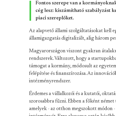
Fontos szerepe van a kormányoknak 
cég lesz: kiszámítható szabályzást k
piaci szereplőket.
Az alapvető állami szolgáltatásokat kell e
államigazgatás digitalizált, alig három pe
Magyarországon viszont gyakran átalaku
rendszerek. Változott, hogy a startupok
támogat a kormány, módosult az egyetemi
felépítése és finanszírozása. Az innováci
intézményrendszer.
Érdemes a vállalkozói és a kutatói, oktat
szorosabbra fűzni. Ebben a főként német 
amelyek - az otthon megszokott módon - i