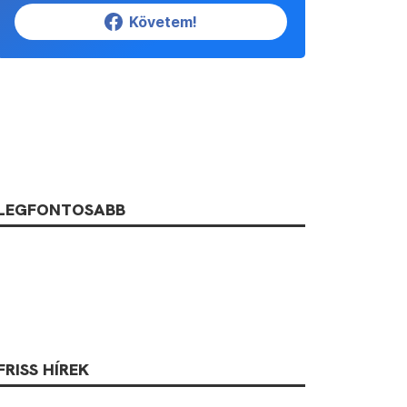
Követem!
LEGFONTOSABB
FRISS HÍREK