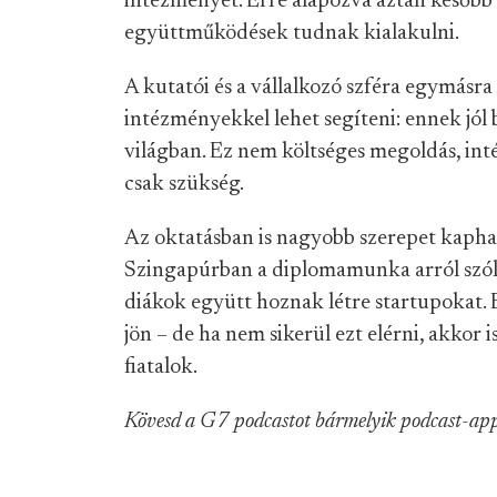
intézményét. Erre alapozva aztán később
együttműködések tudnak kialakulni.
A kutatói és a vállalkozó szféra egymásra 
intézményekkel lehet segíteni: ennek jól
világban. Ez nem költséges megoldás, i
csak szükség.
Az oktatásban is nagyobb szerepet kaphat
Szingapúrban a diplomamunka arról szól
diákok együtt hoznak létre startupokat. 
jön – de ha nem sikerül ezt elérni, akkor 
fiatalok.
Kövesd a G7 podcastot bármelyik podcast-app