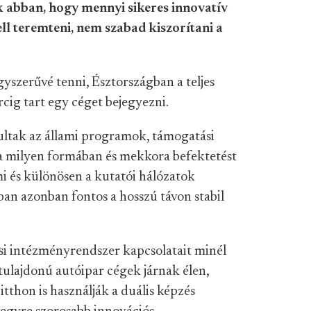
abban, hogy mennyi sikeres innovatív
ell teremteni, nem szabad kiszorítani a
gyszerűvé tenni, Észtországban a teljes
rcig tart egy céget bejegyezni.
ltak az állami programok, támogatási
ba milyen formában és mekkora befektetést
 és különösen a kutatói hálózatok
óban azonban fontos a hosszú távon stabil
ási intézményrendszer kapcsolatait minél
tulajdonú autóipar cégek járnak élen,
tthon is használják a duális képzés