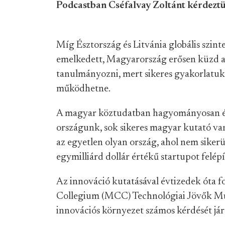
Podcastban Cséfalvay Zoltánt kérdeztük
Míg Észtország és Litvánia globális szint
emelkedett, Magyarország erősen küzd az
tanulmányozni, mert sikeres gyakorlatuk 
működhetne.
A magyar köztudatban hagyományosan él 
országunk, sok sikeres magyar kutató 
az egyetlen olyan ország, ahol nem sikerül
egymilliárd dollár értékű startupot felépí
Az innováció kutatásával évtizedek óta f
Collegium (MCC) Technológiai Jövők Műh
innovációs környezet számos kérdését já