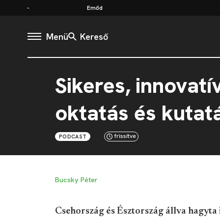
Emőd
Menü
Kereső
Sikeres, innovat
oktatás és kutatá
frissítve
PODCAST
Bucsky Péter
Csehország és Észtország állva hagyt