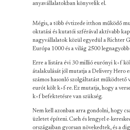
anyavállalatokban könyvelik el.
Mégis, a több évtizede itthon működő mu
oktatási és kutatói szférával aktívabb kap
nagyvállalatok közül egyedül a Richter G
Európa 1000 és a világ 2500 legnagyobb 
Erre a listára évi 30 millió eurónyi k+f kö
átalakulását jól mutatja a Delivery Hero e
számos hasonló szolgáltatást működtető v
eurót költ k+f-re. Ez mutatja, hogy a ver
k+f befektetésre van szükség.
Nem kell azonban arra gondolni, hogy csa
üzletet építeni. Cseh és lengyel e-kereske
országaiban gyorsan növekedtek, és a dig