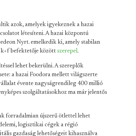
ltik azok, amelyek igyekeznek a hazai
csolatot létesíteni. A hazai központú
edeon Nyrt. emelkedik ki, amely stabilan
k+f befektetője között
szerepel
.
ltéssel lehet bekerülni. A szereplők
sete: a hazai Foodora mellett világszerte
állalat évente nagyságrendileg 400 millió
senyképes szolgáltatásokhoz ma már jelentős
k forradalmian újszerű ötlettel lehet
delemi, logisztikai cégek a régió
itális gazdaság lehetőségeit kihasználva