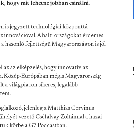
, hogy mit lehetne jobban csinálni.
en is jegyzett technológiai központtá
 innovációval. A balti országokat érdemes
a hasonló fejlettségű Magyarországon is jól
az az elképzelés, hogy innovatív az
van. Közép-Európában mégis Magyarország
t a világpiacon sikeres, legalább
teni.
oglalkozó, jelenleg a Matthias Corvinus
elyét vezető Cséfalvay Zoltánnal a hazai
rtuk körbe a G7 Podcastban.