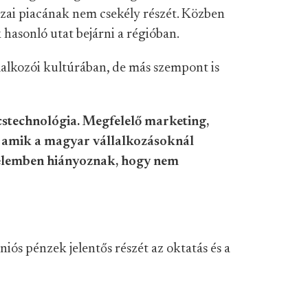
ai piacának nem csekély részét. Közben
hasonló utat bejárni a régióban.
lalkozói kultúrában, de más szempont is
cstechnológia. Megfelelő marketing,
e, amik a magyar vállalkozásoknál
elemben hiányoznak, hogy nem
ós pénzek jelentős részét az oktatás és a