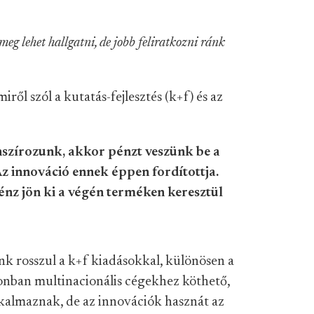
meg lehet hallgatni, de jobb feliratkozni ránk
iről szól a kutatás-fejlesztés (k+f) és az
nszírozunk, akkor pénzt veszünk be a
 Az innováció ennek éppen fordítottja.
énz jön ki a végén terméken keresztül
k rosszul a k+f kiadásokkal, különösen a
azonban multinacionális cégekhez köthető,
kalmaznak, de az innovációk hasznát az