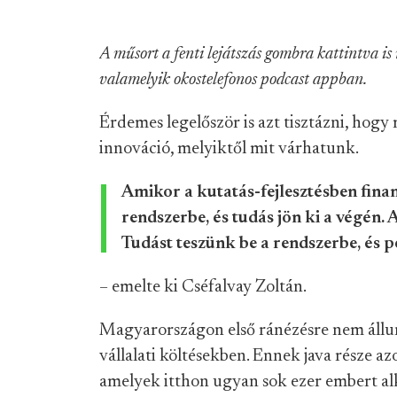
A műsort a fenti lejátszás gombra kattintva is 
valamelyik okostelefonos podcast appban.
Érdemes legelőször is azt tisztázni, hogy m
innováció, melyiktől mit várhatunk.
Amikor a kutatás-fejlesztésben fina
rendszerbe, és tudás jön ki a végén.
Tudást teszünk be a rendszerbe, és p
– emelte ki Cséfalvay Zoltán.
Magyarországon első ránézésre nem állun
vállalati költésekben. Ennek java része 
amelyek itthon ugyan sok ezer embert al