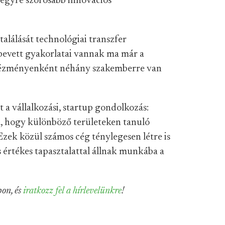
 egyre szorosabb innovációs
találását technológiai transzfer
 bevett gyakorlatai vannak ma már a
ntézményenként néhány szakemberre van
 a vállalkozási, startup gondolkozás:
, hogy különböző területeken tanuló
Ezek közül számos cég ténylegesen létre is
is értékes tapasztalattal állnak munkába a
on, és
iratkozz fel a hírlevelünkre
!