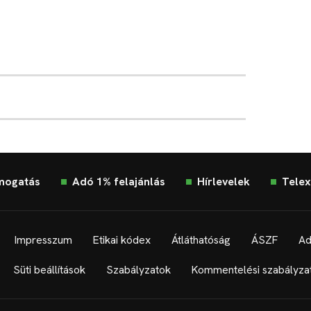
mogatás
Adó 1% felajánlás
Hírlevelek
Telex
Impresszum
Etikai kódex
Átláthatóság
ÁSZF
Ad
Süti beállítások
Szabályzatok
Kommentelési szabályza