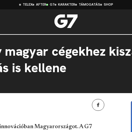
TELEX
AFTER
G7
KARAKTER
TÁMOGATÁS
SHOP
ív magyar cégekhez kis
s is kellene
a innovációban Magyarországot. A G7