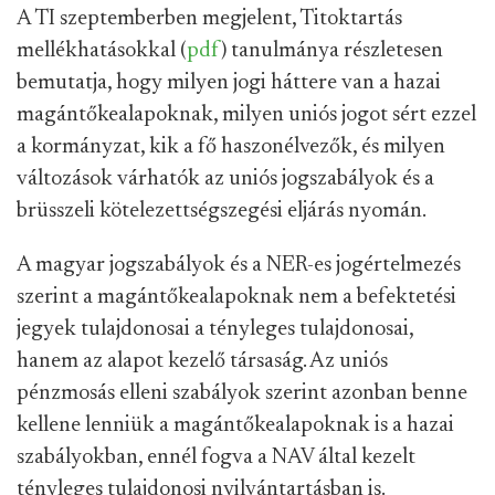
A TI szeptemberben megjelent, Titoktartás
mellékhatásokkal (
pdf
) tanulmánya részletesen
bemutatja, hogy milyen jogi háttere van a hazai
magántőkealapoknak, milyen uniós jogot sért ezzel
a kormányzat, kik a fő haszonélvezők, és milyen
változások várhatók az uniós jogszabályok és a
brüsszeli kötelezettségszegési eljárás nyomán.
A magyar jogszabályok és a NER-es jogértelmezés
szerint a magántőkealapoknak nem a befektetési
jegyek tulajdonosai a tényleges tulajdonosai,
hanem az alapot kezelő társaság. Az uniós
pénzmosás elleni szabályok szerint azonban benne
kellene lenniük a magántőkealapoknak is a hazai
szabályokban, ennél fogva a NAV által kezelt
tényleges tulajdonosi nyilvántartásban is.