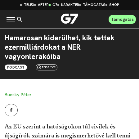
TELEX
AFTER
G7
KARAKTER
TÁMOGATÁS
SHOP
Támogatás
Hamarosan kiderülhet, kik tettek
ezermilliárdokat a NER
vagyonlerakóiba
frissítve
PODCAST
Bucsky Péter
Az EU szerint a hatóságokon túl civilek és
újságírók számára is megismerhetővé kell tenni