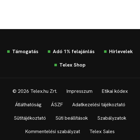
Támogatás
Adó 1% felajánlás
Hírlevelek
Telex Shop
© 2026 Telex.hu Zrt.
Impresszum
Etikai kódex
Átláthatóság
ÁSZF
Adatkezelési tájékoztató
Sütitájékoztató
Süti beállítások
Szabályzatok
Kommentelési szabályzat
Telex Sales