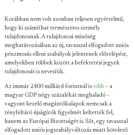
Korábban nem volt azonban teljesen egyértelmű,
hogy ki számíthat természetes személy
tulajdonosnak. A tulajdonosi minőség
meghatározásában az új, tavasszal elfogadott uniós
pénzmosás elleni szabályok jelentenek előrelépést,
amelyekben többek között a befektetési jegyek
tulajdonosát is nevesítik.
Az immár 2400 milliárd forintnál is
több
– a
magyar GDP négy százalékát meghaladó –
vagyont kezelő magántőkalapok nemcsak a
tényfeltáró újságírók figyelmét keltették fel,
hanem az Európai Bizottságét is. Sőt, egy tavasszal
elfogadott uniós jogszabályváltozás miatt kötelező