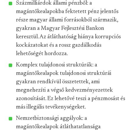
Százmilliárdok állami pénzből: a
magántőkealapokba fektetett pénz jelentős
része magyar állami forrásokból származik,
gyakran a Magyar Fejlesztési Bankon
keresztül. Az átláthatóság hiánya korrupciós
kockázatokat és a rossz gazdálkodás
lehetőségét hordozza.
Komplex tulajdonosi struktúrák: a
magántőkealapok tulajdonosi struktúrái
gyakran rendkívül összetettek, ami
megnehezíti a végső kedvezményezettek
azonosítását. Ez lehetővé teszi a pénzmosást és
más illegális tevékenységeket.
Nemzetbiztonsági aggályok: a
magántőkealapok átláthatatlansága