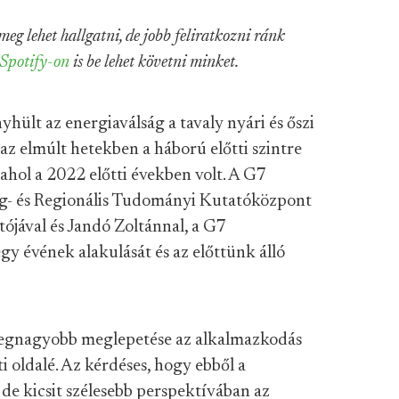
meg lehet hallgatni, de jobb feliratkozni ránk
Spotify-on
is be lehet követni minket.
yhült az energiaválság a tavaly nyári és őszi
 az elmúlt hetekben a háború előtti szintre
hol a 2022 előtti években volt. A G7
g- és Regionális Tudományi Kutatóközpont
ójával és Jandó Zoltánnal, a G7
egy évének alakulását és az előttünk álló
 legnagyobb meglepetése az alkalmazkodás
eti oldalé. Az kérdéses, hogy ebből a
de kicsit szélesebb perspektívában az