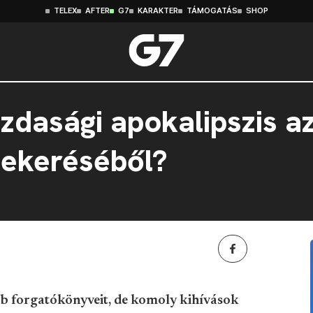
TELEX
AFTER
G7
KARAKTER
TÁMOGATÁS
SHOP
zdasági apokalipszis a
tekeréséből?
bb forgatókönyveit, de komoly kihívások