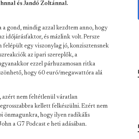
hnnal és Jandó Zoltánnal.
a a gond, mindig azzal kezdtem anno, hogy
az időjárásfaktor, és mázlink volt. Persze
 felépült egy viszonylag jó, konzisztensnek
szreakciók az ipari szereplők, a
, ugyanakkor ezzel párhuzamosan ritka
köszönhető, hogy 60 euró/megawattóra alá
 azért nem feltétlenül váratlan
egrosszabbra kellett felkészülni. Ezért nem
i önmagunkra, hogy ilyen radikális
ohn a G7 Podcast e heti adásában.