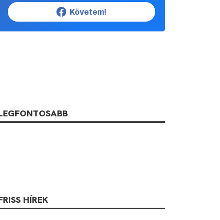
Követem!
LEGFONTOSABB
FRISS HÍREK