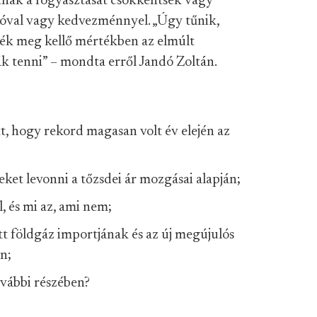
nnak a fogyasztását csökkentsék vagy
dóval vagy kedvezménnyel. „Úgy tűnik,
ék meg kellő mértékben az elmúlt
k tenni” – mondta erről Jandó Zoltán.
 hogy rekord magasan volt év elején az
et levonni a tőzsdei ár mozgásai alapján;
, és mi az, ami nem;
tt földgáz importjának és az új megújulós
n;
ovábbi részében?