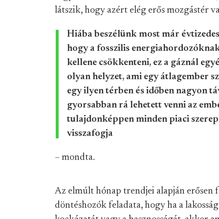
látszik, hogy azért elég erős mozgástér va
Hiába beszélünk most már évtizedes 
hogy a fosszilis energiahordozókna
kellene csökkenteni, ez a gáznál egy
olyan helyzet, ami egy átlagember 
egy ilyen térben és időben nagyon tá
gyorsabban rá lehetett venni az emb
tulajdonképpen minden piaci szerepl
visszafogja
– mondta.
Az elmúlt hónap trendjei alapján erősen fe
döntéshozók feladata, hogy ha a lakosság