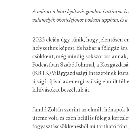
A műsort a lenti lejátszás gombra kattintva is 
valamelyik okostelefonos podcast appban, és a
2023 elején úgy tűnik, hogy jelentősen en
helyzethez képest. És habár a földgáz ára
csökkent, még mindig sokszorosa annak, a
Podcastban Szabó Johnnal, a Közgazdasá
(KRTK) Világgazdasági Intézetének kutat
újságírójával az energiaválság elmúlt fél-
kihívásokat beszéltük át.
Jandó Zoltán szerint az elmúlt hónapok
üteme volt, és ezen belül is főleg a keresl
fogyasztáscsökkenésből mi tartható fönt, 