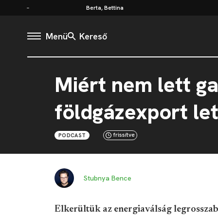
Berta, Bettina
Menü
Kereső
Miért nem lett ga
földgázexport le
frissítve
PODCAST
Stubnya Bence
Elkerültük az energiaválság legrossza