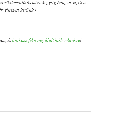
ró/kilowattórás mértékegység hangzik el, itt a
rt elnézést kérünk.)
on, és
iratkozz fel a megújult hírlevelünkre
!