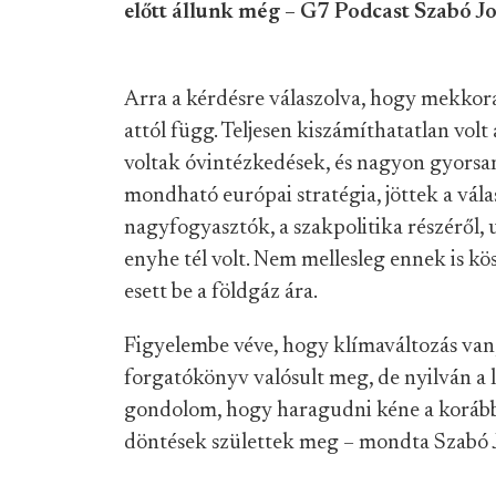
előtt állunk még – G7 Podcast Szabó Jo
Arra a kérdésre válaszolva, hogy mekkor
attól függ. Teljesen kiszámíthatatlan volt 
voltak óvintézkedések, és nagyon gyorsan
mondható európai stratégia, jöttek a vála
nagyfogyasztók, a szakpolitika részéről
enyhe tél volt. Nem mellesleg ennek is 
esett be a földgáz ára.
Figyelembe véve, hogy klímaváltozás van,
forgatókönyv valósult meg, de nyilván a l
gondolom, hogy haragudni kéne a korább
döntések születtek meg – mondta Szabó J