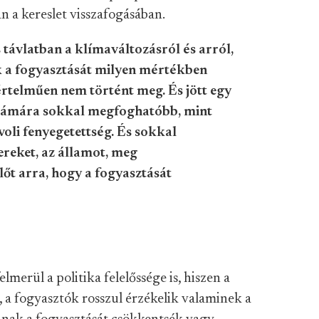
n a kereslet visszafogásában.
távlatban a klímaváltozásról és arról,
k a fogyasztását milyen mértékben
értelműen nem történt meg. És jött egy
számára sokkal megfoghatóbb, mint
voli fenyegetettség. És sokkal
ereket, az államot, meg
őt arra, hogy a fogyasztását
lmerül a politika felelőssége is, hiszen a
, a fogyasztók rosszul érzékelik valaminek a