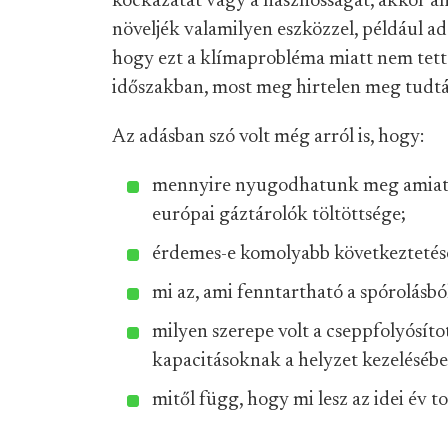
kockázatát vagy a hasznosságát, akkor a
növeljék valamilyen eszközzel, például a
hogy ezt a klímaprobléma miatt nem tett
időszakban, most meg hirtelen meg tudtá
Az adásban szó volt még arról is, hogy:
mennyire nyugodhatunk meg amiatt,
európai gáztárolók töltöttsége;
érdemes-e komolyabb következtetések
mi az, ami fenntartható a spórolásból
milyen szerepe volt a cseppfolyósíto
kapacitásoknak a helyzet kezelésébe
mitől függ, hogy mi lesz az idei év t