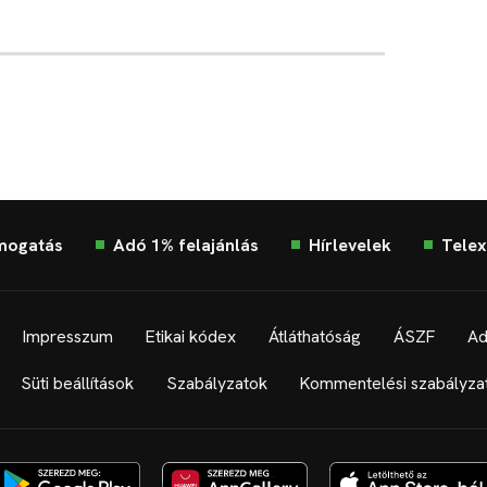
mogatás
Adó 1% felajánlás
Hírlevelek
Telex
Impresszum
Etikai kódex
Átláthatóság
ÁSZF
Ad
Süti beállítások
Szabályzatok
Kommentelési szabályza