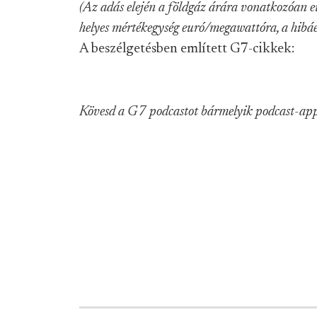
(Az adás elején a földgáz árára vonatkozóan eu
helyes mértékegység euró/megawattóra, a hibáé
A beszélgetésben említett G7-cikkek:
Kövesd a G7 podcastot bármelyik podcast-app