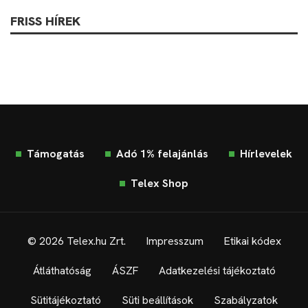
FRISS HÍREK
Támogatás
Adó 1% felajánlás
Hírlevelek
Telex Shop
© 2026 Telex.hu Zrt.
Impresszum
Etikai kódex
Átláthatóság
ÁSZF
Adatkezelési tájékoztató
Sütitájékoztató
Süti beállítások
Szabályzatok