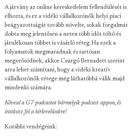
A járvány az online kereskedelem fellendülését is
elhozta, és ez a vidéki vállalkozónők helyi piaci
beágyazottságát tovább növelte, sokak forgalmát
dobta meg jelentősen a neten több időt töltő és
járulékosan többet is vásárló réteg. Ha ezek a
folyamatok megmaradnak és tartósan
megerősödnek, akkor Csurgó Bernadett szerint
arra lehet számítani, hogy a vidéki kreatív
vállalkozónők rétege még láthatóbbá válik majd
mindenki számára.
Kövesd a G7 podcastot bármelyik podcast-appon, és
iratkozz fel a hírlevelünkre!
Korábbi vendégeink: