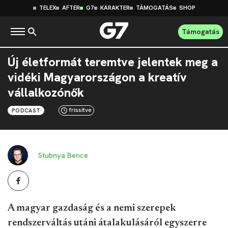
TELEX
AFTER
G7
KARAKTER
TÁMOGATÁS
SHOP
Támogatás
Új életformát teremtve jelentek meg a
vidéki Magyarországon a kreatív
vállalkozónők
frissítve
PODCAST
Stubnya Bence
A magyar gazdaság és a nemi szerepek
rendszerváltás utáni átalakulásáról egyszerre