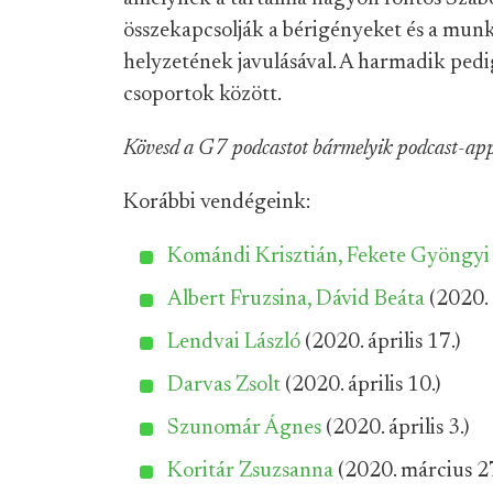
összekapcsolják a bérigényeket és a munk
helyzetének javulásával. A harmadik ped
csoportok között.
Kövesd a G7 podcastot bármelyik podcast-appon
Korábbi vendégeink:
Komándi Krisztián, Fekete Gyöngyi
Albert Fruzsina, Dávid Beáta
(2020. á
Lendvai László
(2020. április 17.)
Darvas Zsolt
(2020. április 10.)
Szunomár Ágnes
(2020. április 3.)
Koritár Zsuzsanna
(2020. március 27