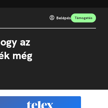
Belépés
Támogatás
hogy az
vék még