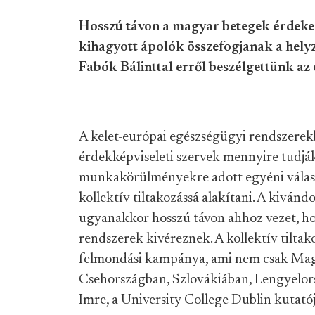
Hosszú távon a magyar betegek érdeke 
kihagyott ápolók összefogjanak a helyz
Fabók Bálinttal erről beszélgettünk az
A kelet-európai egészségügyi rendszere
érdekképviseleti szervek mennyire tudják
munkakörülményekre adott egyéni válasz
kollektív tiltakozássá alakítani. A kivánd
ugyanakkor hosszú távon ahhoz vezet, ho
rendszerek kivéreznek. A kollektív tiltak
felmondási kampánya, ami nem csak Mag
Csehországban, Szlovákiában, Lengyelors
Imre, a University College Dublin kutatój