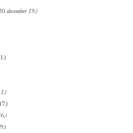
0. december 19.)
1.)
1.)
7.)
6.)
9.)