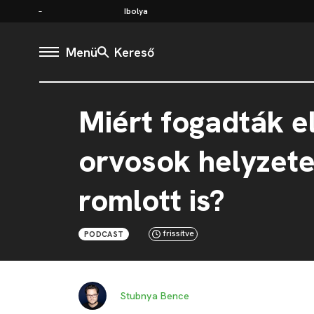
Ibolya
Menü
Kereső
Miért fogadták e
orvosok helyzete
romlott is?
frissítve
PODCAST
Stubnya Bence