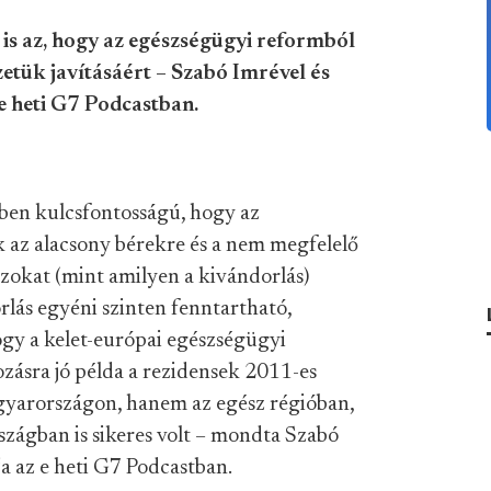
is az, hogy az egészségügyi reformból
etük javításáért – Szabó Imrével és
 e heti G7 Podcastban.
kben kulcsfontosságú, hogy
az
 az alacsony bérekre és a nem megfelelő
okat (mint amilyen a kivándorlás)
orlás egyéni szinten fenntartható,
gy a kelet-európai egészségügyi
ozásra jó példa a rezidensek 2011-es
yarországon, hanem az egész régióban,
zágban is sikeres volt – mondta Szabó
a az e heti G7 Podcastban.