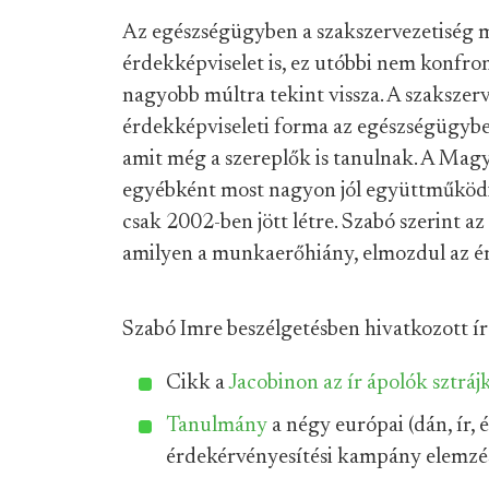
Az egészségügyben a szakszervezetiség me
érdekképviselet is, ez utóbbi nem konfro
nagyobb múltra tekint vissza. A szakszer
érdekképviseleti forma az egészségügyben
amit még a szereplők is tanulnak. A Mag
egyébként most nagyon jól együttműködi
csak 2002-ben jött létre. Szabó szerint a
amilyen a munkaerőhiány, elmozdul az érd
Szabó Imre beszélgetésben hivatkozott ír
Cikk a
Jacobinon az ír ápolók sztrájk
Tanulmány
a négy európai (dán, ír, 
érdekérvényesítési kampány elemzés