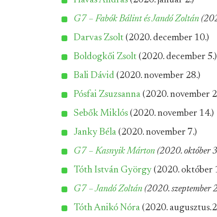
Havas András
(2020. január 2.)
G7 – Fabók Bálint és Jandó Zoltán
(202
Darvas Zsolt
(2020. december 10.)
Boldogkői Zsolt
(2020. december 5.)
Bali Dávid
(2020. november 28.)
Pósfai Zsuzsanna
(2020. november 2
Sebők Miklós
(2020. november 14.)
Janky Béla
(2020. november 7.)
G7 – Kasnyik Márton
(2020. október 3
Tóth István György
(2020. október 1
G7 – Jandó Zoltán
(2020. szeptember 2
Tóth Anikó Nóra
(2020. augusztus.2