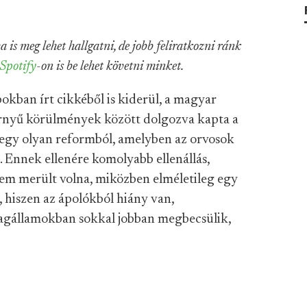
a is meg lehet hallgatni, de jobb feliratkozni ránk
Spotify
-on is be lehet követni minket.
kban írt cikkéből is kiderül, a magyar
örnyű körülmények között dolgozva kapta a
egy olyan reformból, amelyben az orvosok
e. Ennek ellenére komolyabb ellenállás,
sem merült volna, miközben elméletileg egy
, hiszen az ápolókból hiány van,
tagállamokban sokkal jobban megbecsülik,