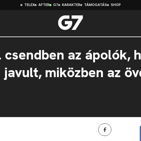
TELEX
AFTER
G7
KARAKTER
TÁMOGATÁS
SHOP
l csendben az ápolók, 
 javult, miközben az ö