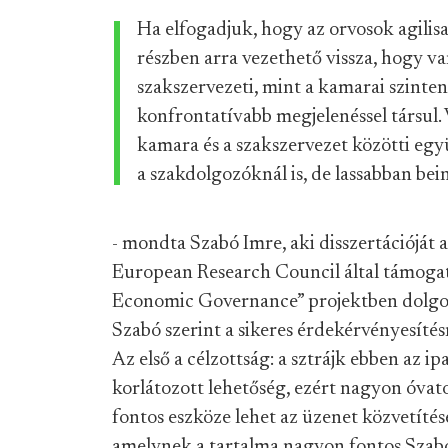
Ha elfogadjuk, hogy az orvosok agilis
részben arra vezethető vissza, hogy v
szakszervezeti, mint a kamarai szinten,
konfrontatívabb megjelenéssel társul. 
kamara és a szakszervezet közötti eg
a szakdolgozóknál is, de lassabban be
- mondta Szabó Imre, aki disszertációját 
European Research Council által támogat
Economic Governance” projektben dolgo
Szabó szerint a sikeres érdekérvényesíté
Az első a célzottság: a sztrájk ebben az i
korlátozott lehetőség, ezért nagyon óvato
fontos eszköze lehet az üzenet közvetít
amelynek a tartalma nagyon fontos Szabó