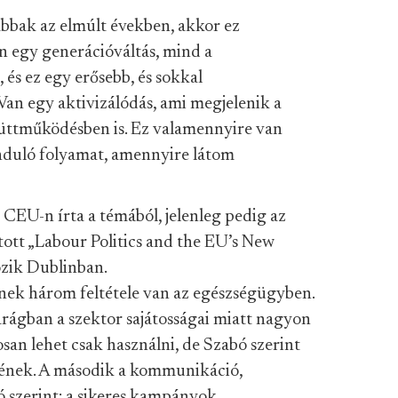
abbak az elmúlt években, akkor ez
an egy generációváltás, mind a
 és ez egy erősebb, és sokkal
Van egy aktivizálódás, ami megjelenik a
yüttműködésben is. Ez valamennyire van
induló folyamat, amennyire látom
a CEU-n írta a témából, jelenleg pedig az
ott „Labour Politics and the EU’s New
zik Dublinban.
snek három feltétele van az egészségügyben.
parágban a szektor sajátosságai miatt nagyon
san lehet csak használni, de Szabó szerint
ésének. A második a kommunikáció,
 szerint: a sikeres kampányok