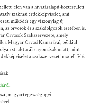
llett jelen van a hivatásalapú-köztestületi
ntatív szakmai érdekképviselet, ami
vezeti működés egy viszonylag új
, az orvosok és a szakdolgozók esetében is,
yar Orvosok Szakszervezete, amely
k a Magyar Orvosi Kamarával, például
z olyan strukturális nyomások miatt, mint
ekképviselet a szakszervezeti modell felé.
ásai:
járól
.
észt, magyar) egészségügyi
ével.