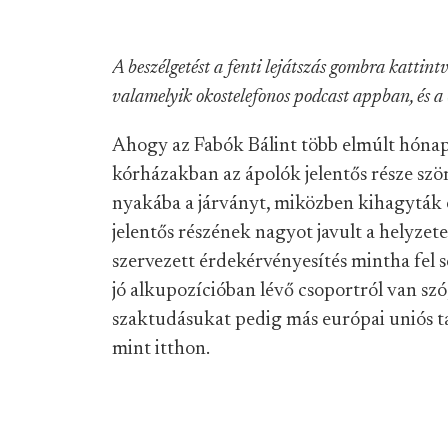
A beszélgetést a fenti lejátszás gombra kattintv
valamelyik okostelefonos podcast appban, és a
Ahogy az Fabók Bálint több elmúlt hónapo
kórházakban az ápolók jelentős része sz
nyakába a járványt, miközben kihagyták 
jelentős részének
nagyot javult a helyzet
szervezett érdekérvényesítés mintha fel 
jó alkupozícióban lévő csoportról van szó
szaktudásukat pedig más európai uniós 
mint itthon.