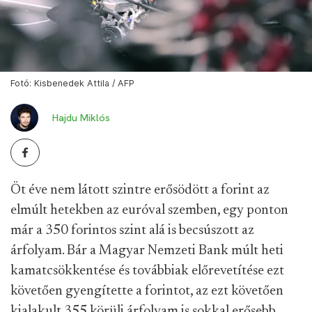
Fotó: Kisbenedek Attila / AFP
Hajdu Miklós
Öt éve nem látott szintre erősödött a forint az
elmúlt hetekben az euróval szemben, egy ponton
már a 350 forintos szint alá is becsúszott az
árfolyam. Bár a Magyar Nemzeti Bank múlt heti
kamatcsökkentése és továbbiak előrevetítése ezt
követően gyengítette a forintot, az ezt követően
kialakult 355 körüli árfolyam is sokkal erősebb,