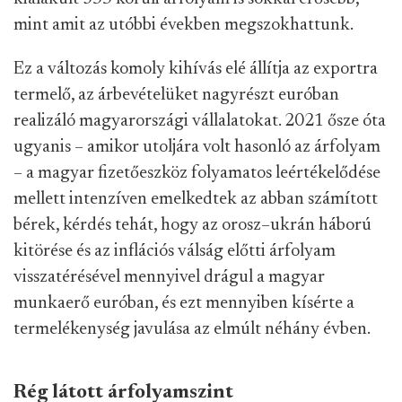
mint amit az utóbbi években megszokhattunk.
Ez a változás komoly kihívás elé állítja az exportra
termelő, az árbevételüket nagyrészt euróban
realizáló magyarországi vállalatokat. 2021 ősze óta
ugyanis – amikor utoljára volt hasonló az árfolyam
– a magyar fizetőeszköz folyamatos leértékelődése
mellett intenzíven emelkedtek az abban számított
bérek, kérdés tehát, hogy az orosz–ukrán háború
kitörése és az inflációs válság előtti árfolyam
visszatérésével mennyivel drágul a magyar
munkaerő euróban, és ezt mennyiben kísérte a
termelékenység javulása az elmúlt néhány évben.
Rég látott árfolyamszint