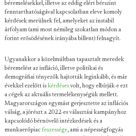
béremelésekkel, illetve az eddig elért bérszint
fenntarthatóságával kapcsolatban eleve komoly
kérdések merülnek fel, amelyeket az instabil
árfolyam (ami most némileg szokatlan módon a
forint erősödésének irányába billent) felnagyít.
Ugyanakkor a közelmúltban tapasztalt meredek
béremelést az infláció, illetve politikai és
demográfiai tényezők hajtották leginkább, és már
évekkel ezelőtt is
kérdéses
volt, hogy elbírják-e ezt
a cégek az aktuális termelékenységük mellett.
Magyarországon egymást gerjesztette az inflációs
válság, a jórészt a 2022-es választási kampányhoz
kapcsolódó bérnövelő intézkedések és a
munkaerőpiac
feszessége
, ami a népességfogyás