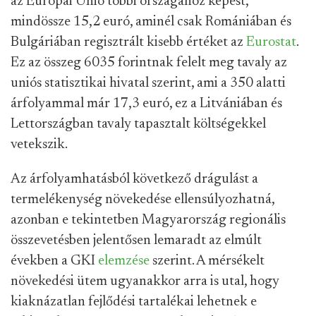
az Európai Unió többi országához képest,
mindössze 15,2 euró, aminél csak Romániában és
Bulgáriában regisztrált kisebb értéket az
Eurostat
.
Ez az összeg 6035 forintnak felelt meg tavaly az
uniós statisztikai hivatal szerint, ami a 350 alatti
árfolyammal már 17,3 euró, ez a Litvániában és
Lettországban tavaly tapasztalt költségekkel
vetekszik.
Az árfolyamhatásból következő drágulást a
termelékenység növekedése ellensúlyozhatná,
azonban e tekintetben Magyarország regionális
összevetésben jelentősen lemaradt az elmúlt
években a GKI
elemzése
szerint. A mérsékelt
növekedési ütem ugyanakkor arra is utal, hogy
kiaknázatlan fejlődési tartalékai lehetnek e