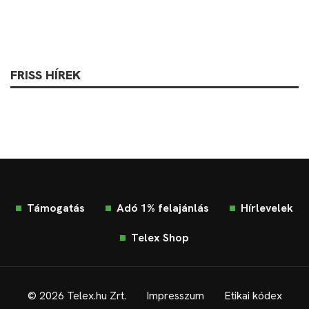
FRISS HÍREK
Támogatás
Adó 1% felajánlás
Hírlevelek
Telex Shop
© 2026 Telex.hu Zrt.
Impresszum
Etikai kódex