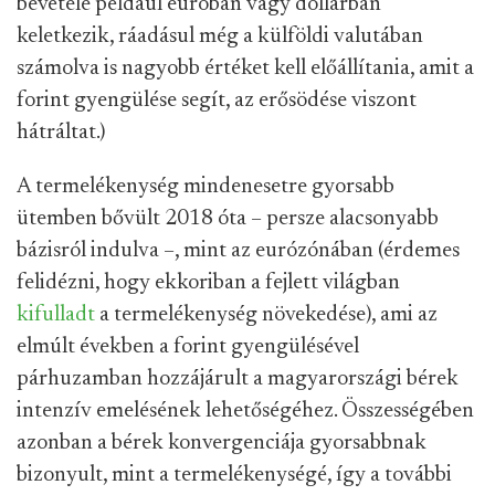
bevétele például euróban vagy dollárban
keletkezik, ráadásul még a külföldi valutában
számolva is nagyobb értéket kell előállítania, amit a
forint gyengülése segít, az erősödése viszont
hátráltat.)
A termelékenység mindenesetre gyorsabb
ütemben bővült 2018 óta – persze alacsonyabb
bázisról indulva –, mint az eurózónában (érdemes
felidézni, hogy ekkoriban a fejlett világban
kifulladt
a termelékenység növekedése), ami az
elmúlt években a forint gyengülésével
párhuzamban hozzájárult a magyarországi bérek
intenzív emelésének lehetőségéhez. Összességében
azonban a bérek konvergenciája gyorsabbnak
bizonyult, mint a termelékenységé, így a további