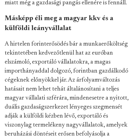
miatt még a gazdasági pangás ellenére is fennáll.
Másképp éli meg a magyar kkv és a
külföldi leányvállalat
A hirtelen forinterősödés bár a munkaerőköltség
tekintetében kedvezőtlenül hat az euróban
elszámoló, exportáló vállalatokra, a magas
importhányaddal dolgozó, forintban gazdálkodó
cégeknek előnyökkel jár. Az árfolyamváltozás
hatásait nem lehet tehát általánosítani a teljes
magyar vállalati szférára, mindenesetre a nyitott,
duális gazdaságszerkezet lényeges szegmensét
adják a külföldi kézben lévő, exportáló és
viszonylag termelékeny nagyvállalatok, amelyek
beruházási döntéseit erősen befolyásolja a