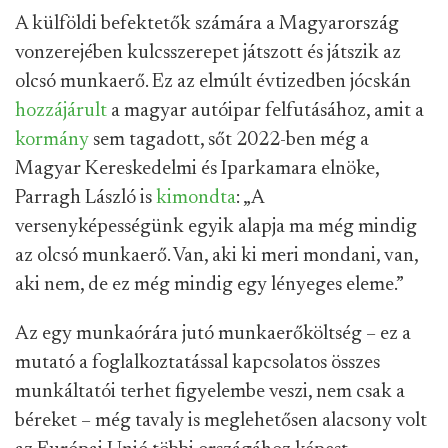
A külföldi befektetők számára a Magyarország
vonzerejében kulcsszerepet játszott és játszik az
olcsó munkaerő. Ez az elmúlt évtizedben jócskán
hozzájárult
a magyar autóipar felfutásához, amit a
kormány
sem tagadott, sőt 2022-ben még a
Magyar Kereskedelmi és Iparkamara elnöke,
Parragh László is
kimondta
: „A
versenyképességünk egyik alapja ma még mindig
az olcsó munkaerő. Van, aki ki meri mondani, van,
aki nem, de ez még mindig egy lényeges eleme.”
Az egy munkaórára jutó munkaerőköltség – ez a
mutató a foglalkoztatással kapcsolatos összes
munkáltatói terhet figyelembe veszi, nem csak a
béreket – még tavaly is meglehetősen alacsony volt