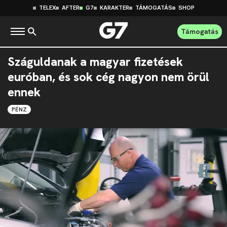
TELEX
AFTER
G7
KARAKTER
TÁMOGATÁS
SHOP
Támogatás
Száguldanak a magyar fizetések
euróban, és sok cég nagyon nem örül
ennek
PÉNZ