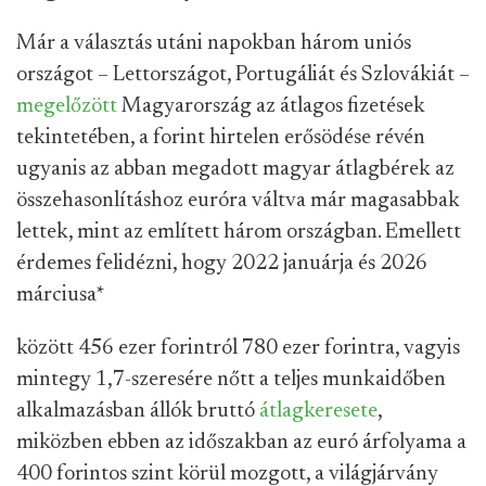
Már a választás utáni napokban három uniós
országot – Lettországot, Portugáliát és Szlovákiát –
megelőzött
Magyarország az átlagos fizetések
tekintetében, a forint hirtelen erősödése révén
ugyanis az abban megadott magyar átlagbérek az
összehasonlításhoz euróra váltva már magasabbak
lettek, mint az említett három országban. Emellett
érdemes felidézni, hogy 2022 januárja és 2026
márciusa
*
között 456 ezer forintról 780 ezer forintra, vagyis
mintegy 1,7-szeresére nőtt a teljes munkaidőben
alkalmazásban állók bruttó
átlagkeresete
,
miközben ebben az időszakban az euró árfolyama a
400 forintos szint körül mozgott, a világjárvány