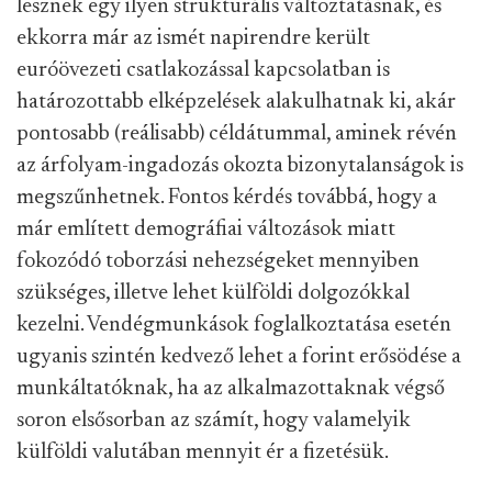
lesznek egy ilyen strukturális változtatásnak, és
ekkorra már az ismét napirendre került
euróövezeti csatlakozással kapcsolatban is
határozottabb elképzelések alakulhatnak ki, akár
pontosabb (reálisabb) céldátummal, aminek révén
az árfolyam-ingadozás okozta bizonytalanságok is
megszűnhetnek. Fontos kérdés továbbá, hogy a
már említett demográfiai változások miatt
fokozódó toborzási nehezségeket mennyiben
szükséges, illetve lehet külföldi dolgozókkal
kezelni. Vendégmunkások foglalkoztatása esetén
ugyanis szintén kedvező lehet a forint erősödése a
munkáltatóknak, ha az alkalmazottaknak végső
soron elsősorban az számít, hogy valamelyik
külföldi valutában mennyit ér a fizetésük.