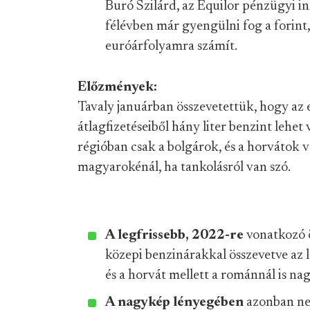
Buró Szilárd, az Equilor pénzügyi in
félévben már gyengülni fog a forint,
euróárfolyamra számít.
Előzmények:
Tavaly januárban összevetettük, hogy az 
átlagfizetéseiből hány liter benzint lehet 
régióban csak a bolgárok, és a horvátok v
magyarokénál, ha tankolásról van szó.
A legfrissebb, 2022-re
vonatkozó ö
közepi benzinárakkal összevetve az l
és a horvát mellett a románnál is na
A nagykép lényegében
azonban nem