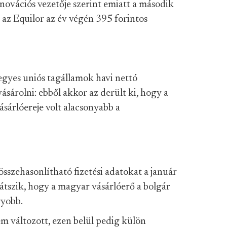
novációs vezetője szerint emiatt a második
 az Equilor az év végén 395 forintos
egyes uniós tagállamok havi nettó
vásárolni: ebből akkor az derült ki, hogy a
ásárlóereje volt alacsonyabb a
sszehasonlítható fizetési adatokat a január
átszik, hogy a magyar vásárlóerő a bolgár
gyobb.
 változott, ezen belül pedig külön