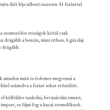
ején (két lépcsőben) összesen 41 forinttal
a szomszédos országok közül csak
n drágább a benzin, mint itthon. A gázolaj
t drágább.
 minden mást is érdemes megvenni a
ekkel számolva a forint sokat erősödött.
l külföldre tankolni, bevásárolni emiatt,
z import, ez fájni fog a hazai termelőknek.