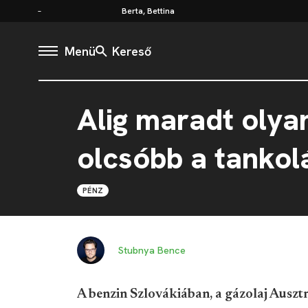
Berta, Bettina
Menü
Kereső
Alig maradt olya
olcsóbb a tankolá
PÉNZ
Stubnya Bence
A benzin Szlovákiában, a gázolaj Auszt