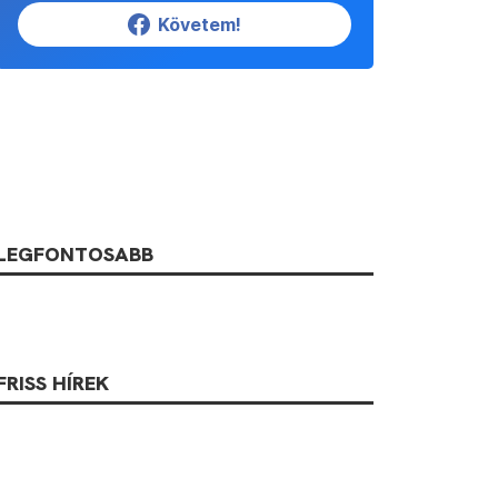
Követem!
LEGFONTOSABB
FRISS HÍREK