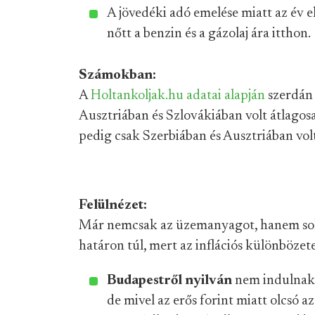
A jövedéki adó emelése miatt az év el
nőtt a benzin és a gázolaj ára itthon.
Számokban:
A
Holtankoljak.hu adatai alapján
szerdán 
Ausztriában és Szlovákiában volt átlagosa
pedig csak Szerbiában és Ausztriában vol
Felülnézet:
Már nemcsak az üzemanyagot, hanem sok
határon túl, mert az inflációs különbözet
Budapestről nyilván
nem indulnak e
de mivel az erős forint miatt olcsó a