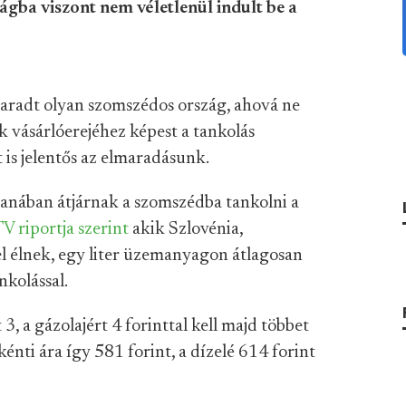
gba viszont nem véletlenül indult be a
aradt olyan szomszédos ország, ahová ne
ek vásárlóerejéhez képest a tankolás
 is jelentős az elmaradásunk.
anában átjárnak a szomszédba tankolni a
V riportja szerint
akik Szlovénia,
 élnek, egy liter üzemanyagon átlagosan
kolással.
3, a gázolajért 4 forinttal kell majd többet
énti ára így 581 forint, a dízelé 614 forint