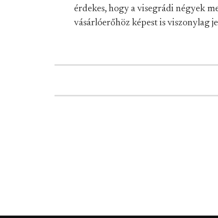
érdekes, hogy a visegrádi négyek m
vásárlóerőhöz képest is viszonylag j