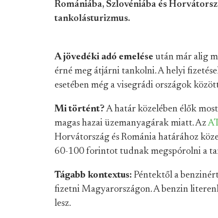
Romániába, Szlovéniába és Horvátorszá
tankolásturizmus.
A jövedéki adó emelése
után már alig m
érné meg átjárni tankolni. A helyi fizetés
esetében még a visegrádi országok között
Mi történt?
A határ közelében élők most
magas hazai üzemanyagárak miatt. Az
AT
Horvátország és Románia határához közel
60-100 forintot tudnak megspórolni a tan
Tágabb kontextus:
Péntektől a benzinért 
fizetni Magyarországon. A benzin literenk
lesz.