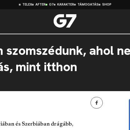
TELEX
AFTER
G7
KARAKTER
TÁMOGATÁS
SHOP
n szomszédunk, ahol ne
s, mint itthon
riában és Szerbiában drágább,