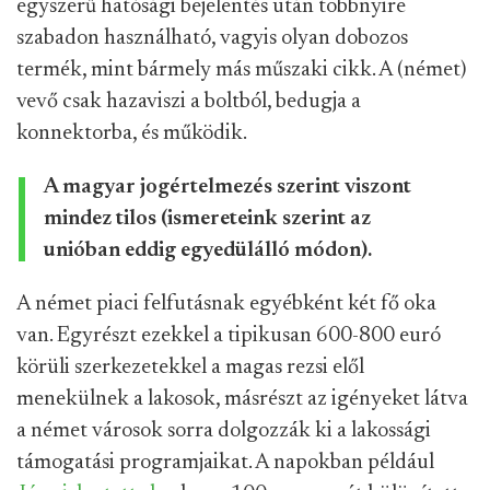
egyszerű hatósági bejelentés után többnyire
szabadon használható, vagyis olyan dobozos
termék, mint bármely más műszaki cikk. A (német)
vevő csak hazaviszi a boltból, bedugja a
konnektorba, és működik.
A magyar jogértelmezés szerint viszont
mindez tilos (ismereteink szerint az
unióban eddig egyedülálló módon).
A német piaci felfutásnak egyébként két fő oka
van. Egyrészt ezekkel a tipikusan 600-800 euró
körüli szerkezetekkel a magas rezsi elől
menekülnek a lakosok, másrészt az igényeket látva
a német városok sorra dolgozzák ki a lakossági
támogatási programjaikat. A napokban például