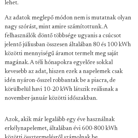
lehet.
Az adatok meglepő módon nem is mutatnak olyan
nagy szórást, mint amire számítottunk. A
felhasználók döntő többsége ugyanis a csúcsot
jelentő júliusban összesen általában 80 és 100 kWh
közötti mennyiségű áramot termelt meg saját
magának. A téli hónapokra egyelőre sokkal
kevesebb az adat, hiszen ezek a napelemek csak
idén nyáron-ősszel robbantak be a piacra, de
körülbelül havi 10-20 kWh látszik reálisnak a
november-január közötti időszakban.
Azok, akik már legalább egy éve használnak
erkélynapelemet, általában évi 600-800 kWh
közötti össztermelésről számolnak be.