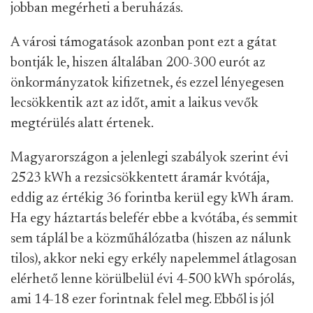
jobban megérheti a beruházás.
A városi támogatások azonban pont ezt a gátat
bontják le, hiszen általában 200-300 eurót az
önkormányzatok kifizetnek, és ezzel lényegesen
lecsökkentik azt az időt, amit a laikus vevők
megtérülés alatt értenek.
Magyarországon a jelenlegi szabályok szerint évi
2523 kWh a rezsicsökkentett áramár kvótája,
eddig az értékig 36 forintba kerül egy kWh áram.
Ha egy háztartás belefér ebbe a kvótába, és semmit
sem táplál be a közműhálózatba (hiszen az nálunk
tilos), akkor neki egy erkély napelemmel átlagosan
elérhető lenne körülbelül évi 4-500 kWh spórolás,
ami 14-18 ezer forintnak felel meg. Ebből is jól