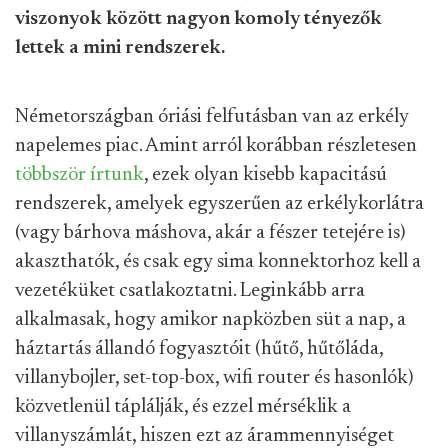
viszonyok között nagyon komoly tényezők
lettek a mini rendszerek.
Németországban óriási felfutásban van az erkély
napelemes piac. Amint arról korábban részletesen
többször
írtunk
, ezek olyan kisebb kapacitású
rendszerek, amelyek egyszerűen az erkélykorlátra
(vagy bárhova máshova, akár a fészer tetejére is)
akaszthatók, és csak egy sima konnektorhoz kell a
vezetéküket csatlakoztatni. Leginkább arra
alkalmasak, hogy amikor napközben süt a nap, a
háztartás állandó fogyasztóit (hűtő, hűtőláda,
villanybojler, set-top-box, wifi router és hasonlók)
közvetlenül táplálják, és ezzel mérséklik a
villanyszámlát, hiszen ezt az árammennyiséget