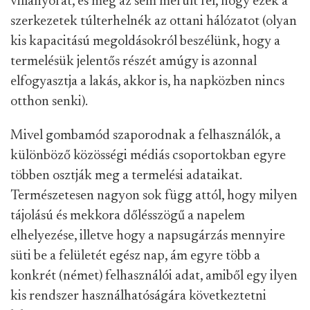
villanyórát, és még az sem merült fel, hogy ezek a
szerkezetek túlterhelnék az ottani hálózatot (olyan
kis kapacitású megoldásokról beszélünk, hogy a
termelésük jelentős részét amúgy is azonnal
elfogyasztja a lakás, akkor is, ha napközben nincs
otthon senki).
Mivel gombamód szaporodnak a felhasználók, a
különböző közösségi médiás csoportokban egyre
többen osztják meg a termelési adataikat.
Természetesen nagyon sok függ attól, hogy milyen
tájolású és mekkora dőlésszögű a napelem
elhelyezése, illetve hogy a napsugárzás mennyire
süti be a felületét egész nap, ám egyre több a
konkrét (német) felhasználói adat, amiből egy ilyen
kis rendszer használhatóságára következtetni