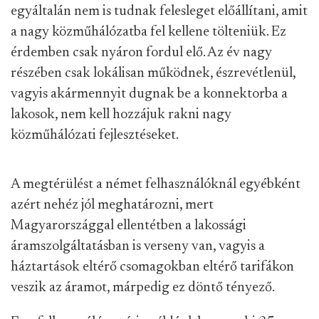
egyáltalán nem is tudnak felesleget előállítani, amit
a nagy közműhálózatba fel kellene tölteniük. Ez
érdemben csak nyáron fordul elő. Az év nagy
részében csak lokálisan működnek, észrevétlenül,
vagyis akármennyit dugnak be a konnektorba a
lakosok, nem kell hozzájuk rakni nagy
közműhálózati fejlesztéseket.
A megtérülést a német felhasználóknál egyébként
azért nehéz jól meghatározni, mert
Magyarországgal ellentétben a lakossági
áramszolgáltatásban is verseny van, vagyis a
háztartások eltérő csomagokban eltérő tarifákon
veszik az áramot, márpedig ez döntő tényező.