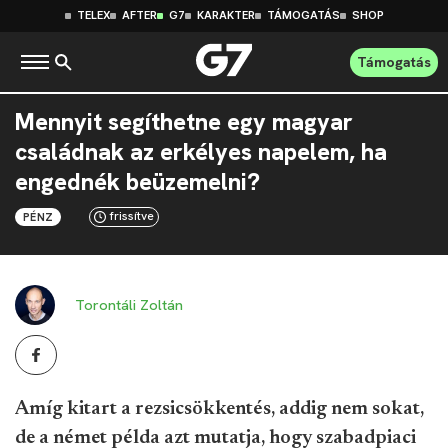
TELEX
AFTER
G7
KARAKTER
TÁMOGATÁS
SHOP
Támogatás
Mennyit segíthetne egy magyar
családnak az erkélyes napelem, ha
engednék beüzemelni?
frissítve
PÉNZ
Torontáli Zoltán
Amíg kitart a rezsicsökkentés, addig nem sokat,
de a német példa azt mutatja, hogy szabadpiaci