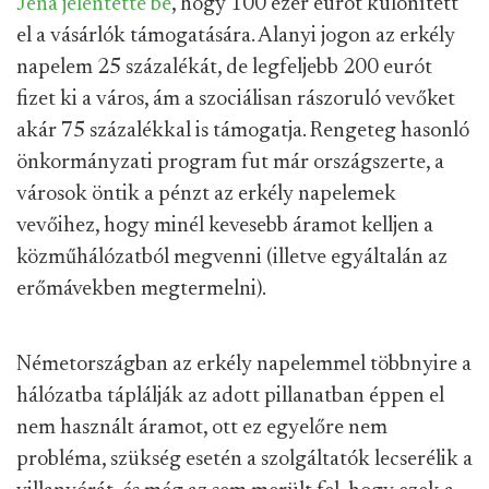
Jéna jelentette be
, hogy 100 ezer eurót különített
el a vásárlók támogatására. Alanyi jogon az erkély
napelem 25 százalékát, de legfeljebb 200 eurót
fizet ki a város, ám a szociálisan rászoruló vevőket
akár 75 százalékkal is támogatja. Rengeteg hasonló
önkormányzati program fut már országszerte, a
városok öntik a pénzt az erkély napelemek
vevőihez, hogy minél kevesebb áramot kelljen a
közműhálózatból megvenni (illetve egyáltalán az
erőmávekben megtermelni).
Németországban az erkély napelemmel többnyire a
hálózatba táplálják az adott pillanatban éppen el
nem használt áramot, ott ez egyelőre nem
probléma, szükség esetén a szolgáltatók lecserélik a