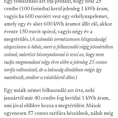
Egy felhasználó azt írja például, hogy neki 25
centbe (100 forintba) kerül jelenleg 1 kWh áram,
vagyis ha 600 euróért vesz egy erkélynapelemet,
amely egy év alatt 600 kWh áramot állít elő, akkor
évente 150 eurót spórol, vagyis négy év a
megtérülés. (
A számolás természetesen közgazdasági
alapszinten is hibás, mert a felhasználó végig jelenértéken
számol, másrészt bizonytalanná is teszi az, hogy nem
tudja megmondani négy évre előre a jelenleg 25 centes
tarifa változásait, de a lakosság általában mégis így
matekozik, amikor a vásárlásról dönt.
)
Egy másik német felhasználó azt írta, neki
januártól már 40 centbe fog kerülni 1 kWh áram,
ami jóval előbbre hozza a megtérülést. Mások
egyenesen 57 centes tarifára készülnek, náluk még