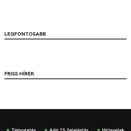
LEGFONTOSABB
FRISS HÍREK
Támogatás
Adó 1% felajánlás
Hírlevelek