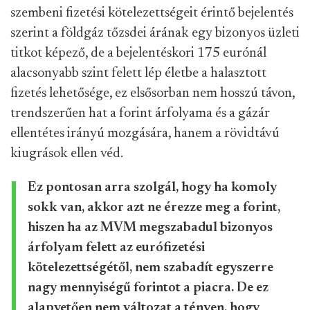
szembeni fizetési kötelezettségeit érintő bejelentés
szerint a földgáz tőzsdei árának egy bizonyos üzleti
titkot képező, de a bejelentéskori 175 eurónál
alacsonyabb szint felett lép életbe a halasztott
fizetés lehetősége, ez elsősorban nem hosszú távon,
trendszerűen hat a forint árfolyama és a gázár
ellentétes irányú mozgására, hanem a rövidtávú
kiugrások ellen véd.
Ez pontosan arra szolgál, hogy ha komoly
sokk van, akkor azt ne érezze meg a forint,
hiszen ha az MVM megszabadul bizonyos
árfolyam felett az eurófizetési
kötelezettségétől, nem szabadít egyszerre
nagy mennyiségű forintot a piacra. De ez
alapvetően nem változat a tényen, hogy