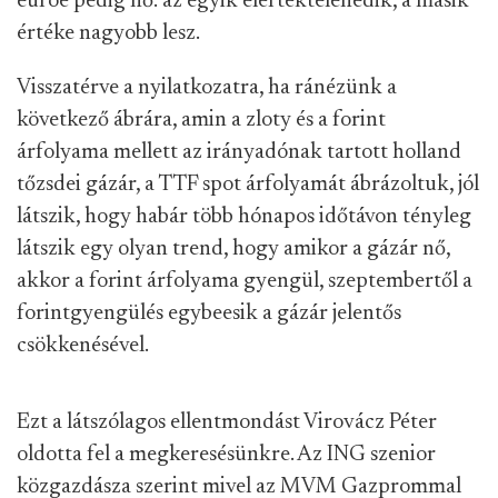
euróé pedig nő: az egyik elértéktelenedik, a másik
értéke nagyobb lesz.
Visszatérve a nyilatkozatra, ha ránézünk a
következő ábrára, amin a zloty és a forint
árfolyama mellett az irányadónak tartott holland
tőzsdei gázár, a TTF spot árfolyamát ábrázoltuk, jól
látszik, hogy habár több hónapos időtávon tényleg
látszik egy olyan trend, hogy amikor a gázár nő,
akkor a forint árfolyama gyengül, szeptembertől a
forintgyengülés egybeesik a gázár jelentős
csökkenésével.
Ezt a látszólagos ellentmondást Virovácz Péter
oldotta fel a megkeresésünkre. Az ING szenior
közgazdásza szerint mivel az MVM Gazprommal