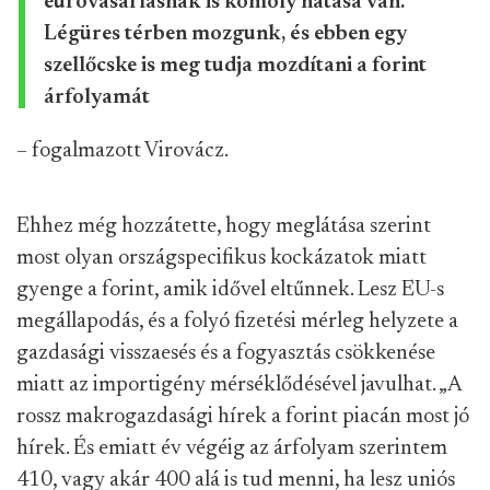
euróvásárlásnak is komoly hatása van.
Légüres térben mozgunk, és ebben egy
szellőcske is meg tudja mozdítani a forint
árfolyamát
– fogalmazott Virovácz.
Ehhez még hozzátette, hogy meglátása szerint
most olyan országspecifikus kockázatok miatt
gyenge a forint, amik idővel eltűnnek. Lesz EU-s
megállapodás, és a folyó fizetési mérleg helyzete a
gazdasági visszaesés és a fogyasztás csökkenése
miatt az importigény mérséklődésével javulhat. „A
rossz makrogazdasági hírek a forint piacán most jó
hírek. És emiatt év végéig az árfolyam szerintem
410, vagy akár 400 alá is tud menni, ha lesz uniós