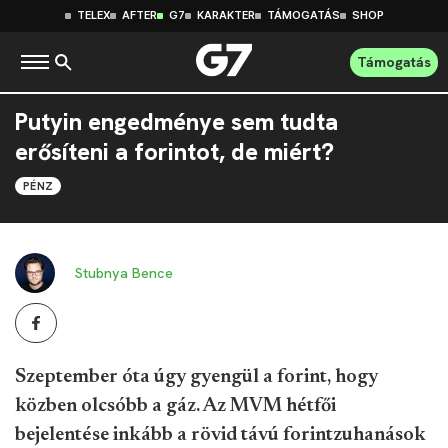
TELEX
AFTER
G7
KARAKTER
TÁMOGATÁS
SHOP
Támogatás
Putyin engedménye sem tudta
erősíteni a forintot, de miért?
PÉNZ
Stubnya Bence
Szeptember óta úgy gyengül a forint, hogy
közben olcsóbb a gáz. Az MVM hétfői
bejelentése inkább a rövid távú forintzuhanások