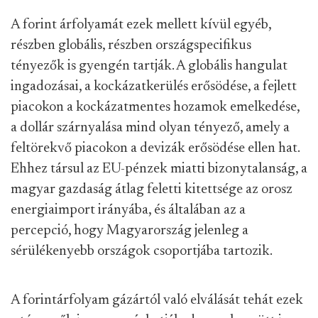
A forint árfolyamát ezek mellett kívül egyéb,
részben globális, részben országspecifikus
tényezők is gyengén tartják. A globális hangulat
ingadozásai, a kockázatkerülés erősödése, a fejlett
piacokon a kockázatmentes hozamok emelkedése,
a dollár szárnyalása mind olyan tényező, amely a
feltörekvő piacokon a devizák erősödése ellen hat.
Ehhez társul az EU-pénzek miatti bizonytalanság, a
magyar gazdaság átlag feletti kitettsége az orosz
energiaimport irányába, és általában az a
percepció, hogy Magyarország jelenleg a
sérülékenyebb országok csoportjába tartozik.
A forintárfolyam gázártól való elválását tehát ezek