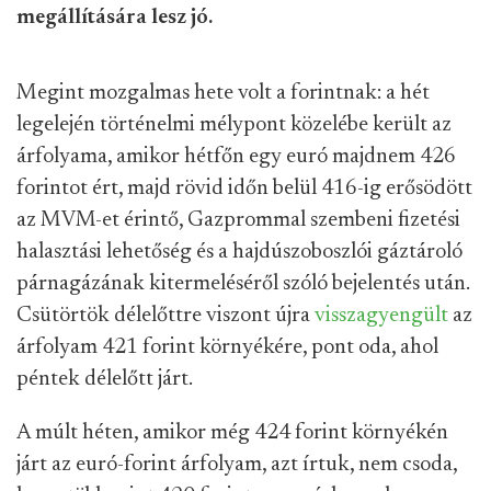
megállítására lesz jó.
Megint mozgalmas hete volt a forintnak: a hét
legelején történelmi mélypont közelébe került az
árfolyama, amikor hétfőn egy euró majdnem 426
forintot ért, majd rövid időn belül 416-ig erősödött
az MVM-et érintő, Gazprommal szembeni fizetési
halasztási lehetőség és a hajdúszoboszlói gáztároló
párnagázának kitermeléséről szóló bejelentés után.
Csütörtök délelőttre viszont újra
visszagyengült
az
árfolyam 421 forint környékére, pont oda, ahol
péntek délelőtt járt.
A múlt héten, amikor még 424 forint környékén
járt az euró-forint árfolyam, azt írtuk, nem csoda,