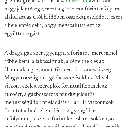
gazdaságfejlesztési miniszter
szerint
azért van
nagy jelentősége, mert a gázár és a forintárfolyam
alakulása az utóbbi időben összekapcsolódott, ezért
a bejelentés célja, hogy megszakítsa ezt az
együttmozgást.
A drága gáz azért gyengíti a forintot, mert minél
többe kerül a lakosságnak, a cégeknek és az
államnak a gáz, annál több euróra van szükség
Magyarországon a gázbeszerzésekhez. Mivel
viszont ezek a szereplők forinttal fizetnek az
euróért, a gázbeszerzés mindig jelentős
mennyiségű forint eladásával jár. Ha viszont sok
forintot adnak el euróért, az gyengíti az
árfolyamot, hiszen a forint kereslete csökken, az