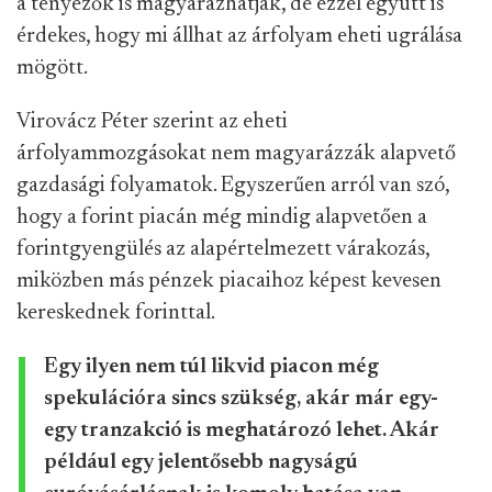
a tényezők is magyarázhatják, de ezzel együtt is
érdekes, hogy mi állhat az árfolyam eheti ugrálása
mögött.
Virovácz Péter szerint az eheti
árfolyammozgásokat nem magyarázzák alapvető
gazdasági folyamatok. Egyszerűen arról van szó,
hogy a forint piacán még mindig alapvetően a
forintgyengülés az alapértelmezett várakozás,
miközben más pénzek piacaihoz képest kevesen
kereskednek forinttal.
Egy ilyen nem túl likvid piacon még
spekulációra sincs szükség, akár már egy-
egy tranzakció is meghatározó lehet. Akár
például egy jelentősebb nagyságú