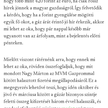
hogy több mint 420 forint az euró, ha csak rossz
hírek jönnek a magyar gazdaságról. Így felvetődik
a kérdés, hogy ha a forint gyengülése mögötti
egyik fő okot, a gáz árát érintő jó hír érkezik, akkor
mi lehet az oka, hogy pár nappal később már
ugyanott van az árfolyam, mint a bejelentés előtti
pénteken.
Mielőtt viszont rátérnénk arra, hogy ennek mi
lehet az oka, röviden összefoglaljuk, hogy mit
mondott Nagy Márton az MVM Gazprommal
kötött halasztott fizetési megállapodásáról. Ez a
megegyezés lehetővé teszi, hogy idén október és
jövő év márciusa között a gázár bizonyos szintje
feletti összeg kifizetését három évvel halasszák, és