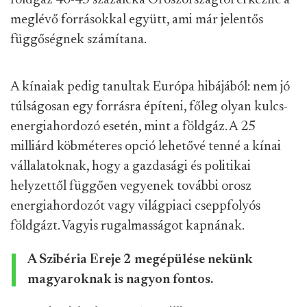
földgáz 40-45 százaléka Oroszországtól érkezne a
meglévő forrásokkal együtt, ami már jelentős
függőségnek számítana.
A kínaiak pedig tanultak Európa hibájából: nem jó
túlságosan egy forrásra építeni, főleg olyan kulcs-
energiahordozó esetén, mint a földgáz. A 25
milliárd köbméteres opció lehetővé tenné a kínai
vállalatoknak, hogy a gazdasági és politikai
helyzettől függően vegyenek további orosz
energiahordozót vagy világpiaci cseppfolyós
földgázt. Vagyis rugalmasságot kapnának.
A Szibéria Ereje 2 megépülése nekünk
magyaroknak is nagyon fontos.