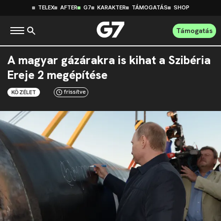
TELEX
AFTER
G7
KARAKTER
TÁMOGATÁS
SHOP
Támogatás
A magyar gázárakra is kihat a Szibéria
Ereje 2 megépítése
frissítve
KÖZÉLET