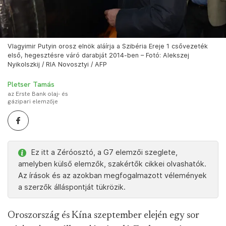
Vlagyimir Putyin orosz elnök aláírja a Szibéria Ereje 1 csővezeték
első, hegesztésre váró darabját 2014-ben – Fotó: Alekszej
Nyikolszkij / RIA Novosztyi / AFP
Pletser Tamás
az Erste Bank olaj- és
gázipari elemzője
Ez itt a Zéróosztó, a G7 elemzői szeglete,
amelyben külső elemzők, szakértők cikkei olvashatók.
Az írások és az azokban megfogalmazott vélemények
a szerzők álláspontját tükrözik.
Oroszország és Kína szeptember elején egy sor