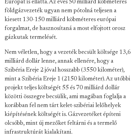
Európát is ellátta. Az éves 50 milliárd köbméteres
földgázvezeték ugyan nem pótolná teljesen a
kiesett 130-150 milliárd köbméteres európai
forgalmat, de hasznosítaná a most elfojtott orosz
gázkutak termelését.
Nem véletlen, hogy a vezeték becsült költsége 13,6
milliárd dollár lenne, annak ellenére, hogy a
Szibéria Ereje 2 jóval hosszabb (3550 kilométer),
mint a Szibéria Ereje 1 (2150 kilométer). Az utóbbi
projekt teljes költségét 55 és 70 milliárd dollár
közötti összegre becsülik, ami magában foglalja a
korábban fel nem tárt kelet-szibériai lelőhelyek
kiépítésének költségét is. Gázvezetéket építeni
olcsóbb, mint új mezőket feltárni és a termelő
infrastruktúrát kialakítani.