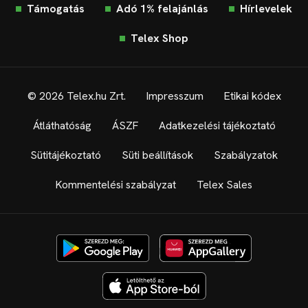
Támogatás
Adó 1% felajánlás
Hírlevelek
Telex Shop
© 2026 Telex.hu Zrt.
Impresszum
Etikai kódex
Átláthatóság
ÁSZF
Adatkezelési tájékoztató
Sütitájékoztató
Süti beállítások
Szabályzatok
Kommentelési szabályzat
Telex Sales