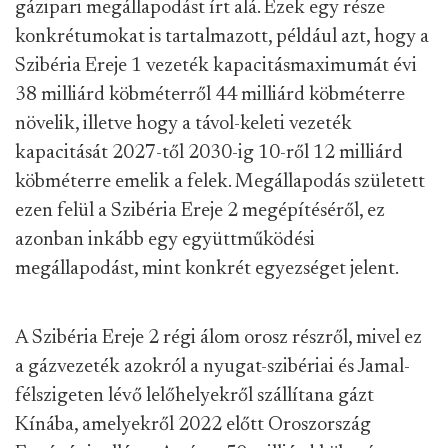
gázipari megállapodást írt alá. Ezek egy része
konkrétumokat is tartalmazott, például azt, hogy a
Szibéria Ereje 1 vezeték kapacitásmaximumát évi
38 milliárd köbméterről 44 milliárd köbméterre
növelik, illetve hogy a távol-keleti vezeték
kapacitását 2027-től 2030-ig 10-ről 12 milliárd
köbméterre emelik a felek. Megállapodás született
ezen felül a Szibéria Ereje 2 megépítéséről, ez
azonban inkább egy együttműködési
megállapodást, mint konkrét egyezséget jelent.
A Szibéria Ereje 2 régi álom orosz részről, mivel ez
a gázvezeték azokról a nyugat-szibériai és Jamal-
félszigeten lévő lelőhelyekről szállítana gázt
Kínába, amelyekről 2022 előtt Oroszország