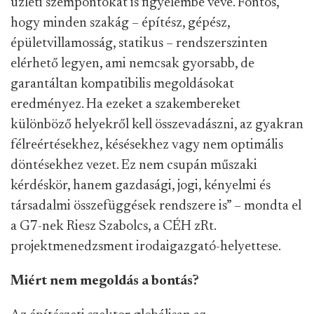
üzleti szempontokat is figyelembe véve. Fontos,
hogy minden szakág – építész, gépész,
épületvillamosság, statikus – rendszerszinten
elérhető legyen, ami nemcsak gyorsabb, de
garantáltan kompatibilis megoldásokat
eredményez. Ha ezeket a szakembereket
különböző helyekről kell összevadászni, az gyakran
félreértésekhez, késésekhez vagy nem optimális
döntésekhez vezet. Ez nem csupán műszaki
kérdéskör, hanem gazdasági, jogi, kényelmi és
társadalmi összefüggések rendszere is” – mondta el
a G7-nek Riesz Szabolcs, a CÉH zRt.
projektmenedzsment irodaigazgató-helyettese.
Miért nem megoldás a bontás?