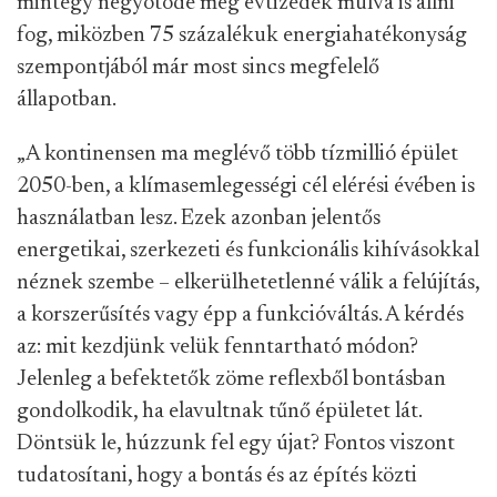
mintegy négyötöde még évtizedek múlva is állni
fog, miközben 75 százalékuk energiahatékonyság
szempontjából már most sincs megfelelő
állapotban.
„A kontinensen ma meglévő több tízmillió épület
2050-ben, a klímasemlegességi cél elérési évében is
használatban lesz. Ezek azonban jelentős
energetikai, szerkezeti és funkcionális kihívásokkal
néznek szembe – elkerülhetetlenné válik a felújítás,
a korszerűsítés vagy épp a funkcióváltás. A kérdés
az: mit kezdjünk velük fenntartható módon?
Jelenleg a befektetők zöme reflexből bontásban
gondolkodik, ha elavultnak tűnő épületet lát.
Döntsük le, húzzunk fel egy újat? Fontos viszont
tudatosítani, hogy a bontás és az építés közti