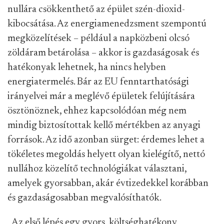
nullára csökkenthető az épület szén-dioxid-
kibocsátása. Az energiamenedzsment szempontú
megközelítések – például a napközbeni olcsó
zöldáram betárolása – akkor is gazdaságosak és
hatékonyak lehetnek, ha nincs helyben
energiatermelés. Bár az EU fenntarthatósági
irányelvei már a meglévő épületek felújítására
ösztönöznek, ehhez kapcsolódóan még nem
mindig biztosítottak kellő mértékben az anyagi
források. Az idő azonban sürget: érdemes lehet a
tökéletes megoldás helyett olyan kielégítő, nettó
nullához közelítő technológiákat választani,
amelyek gyorsabban, akár évtizedekkel korábban
és gazdaságosabban megvalósíthatók.
„Az első lépés egy gyors, költséghatékony