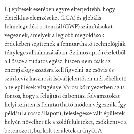
Új építések esetében egyre elterjedtebb, hogy
életciklus-elemzéseket (LCA) és globális
felmelegedési potenciál (GWP) számításokat
végeznek, amelyek a legjobb megoldások
érdekében segítenek a fenntartható technológiák
tényleges alkalmazásában. Számos apró részletből
áll össze a tudatos egész, hiszen nem csak az
energiafogyasztásra kell figyelni: az esővíz és
szürkevíz hasznosításával jelentősen mérsékelhető
a települések vízigénye. Városi környezetben az is
fontos, hogy a felújítási és bontási folyamatokat
helyi szinten is fenntartható módon végezzük. Így
például a rossz állapotú, feleslegessé vált épületek
helyén növelhetjük a zöldfelületeket, csökkentve a
betonozott, burkolt területek arányát. A