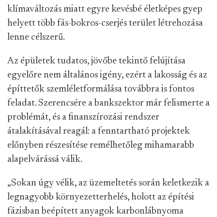
klímaváltozás miatt egyre kevésbé életképes gyep
helyett több fás-bokros-cserjés terület létrehozása
lenne célszerű.
Az épületek tudatos, jövőbe tekintő felújítása
egyelőre nem általános igény, ezért a lakosság és az
építtetők szemléletformálása továbbra is fontos
feladat. Szerencsére a bankszektor már felismerte a
problémát, és a finanszírozási rendszer
átalakításával reagál: a fenntartható projektek
előnyben részesítése remélhetőleg mihamarabb
alapelvárássá válik.
„Sokan úgy vélik, az üzemeltetés során keletkezik a
legnagyobb környezetterhelés, holott az építési
fázisban beépített anyagok karbonlábnyoma