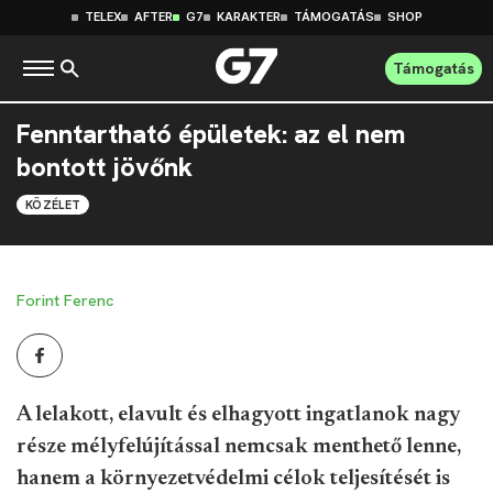
TELEX
AFTER
G7
KARAKTER
TÁMOGATÁS
SHOP
Támogatás
Fenntartható épületek: az el nem
bontott jövőnk
KÖZÉLET
Forint Ferenc
A lelakott, elavult és elhagyott ingatlanok nagy
része mélyfelújítással nemcsak menthető lenne,
hanem a környezetvédelmi célok teljesítését is