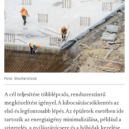
Fotó: Shutterstock
A cél teljesítése többlépcsős, rendszerszintű
megközelítést igényel. A kibocsátáscsökkentés az
első és legfontosabb lépés. Az épületek esetében ide
tartozik az energiaigény minimalizálása, például a
szigetelés, a nyílászárócsere és a hőhidak kezelése