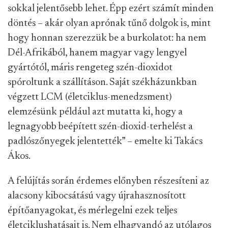
sokkal jelentősebb lehet. Épp ezért számít minden
döntés – akár olyan aprónak tűnő dolgok is, mint
hogy honnan szerezzük be a burkolatot: ha nem
Dél-Afrikából, hanem magyar vagy lengyel
gyártótól, máris rengeteg szén-dioxidot
spóroltunk a szállításon. Saját székházunkban
végzett LCM (életciklus-menedzsment)
elemzésünk például azt mutatta ki, hogy a
legnagyobb beépített szén-dioxid-terhelést a
padlószőnyegek jelentették” – emelte ki Takács
Ákos.
A felújítás során érdemes előnyben részesíteni az
alacsony kibocsátású vagy újrahasznosított
építőanyagokat, és mérlegelni ezek teljes
életciklushatásait is. Nem elhagyandó az utólagos