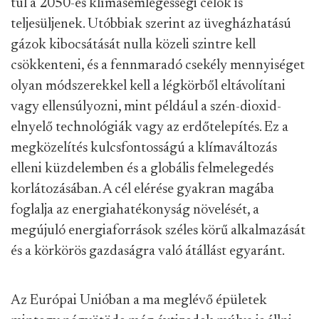
túl a 2050-es klímasemlegességi célok is
teljesüljenek. Utóbbiak szerint az üvegházhatású
gázok kibocsátását nulla közeli szintre kell
csökkenteni, és a fennmaradó csekély mennyiséget
olyan módszerekkel kell a légkörből eltávolítani
vagy ellensúlyozni, mint például a szén-dioxid-
elnyelő technológiák vagy az erdőtelepítés. Ez a
megközelítés kulcsfontosságú a klímaváltozás
elleni küzdelemben és a globális felmelegedés
korlátozásában. A cél elérése gyakran magába
foglalja az energiahatékonyság növelését, a
megújuló energiaforrások széles körű alkalmazását
és a körkörös gazdaságra való átállást egyaránt.
Az Európai Unióban a ma meglévő épületek