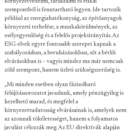
környezetvédelmi, társadalmi és etikai
szempontból is fenntartható legyen. Ide tartozik
például az energiahatékonyság, az építőanyagok
környezeti terhelése, a munkakörülmények, az
esélyegyenlőség és a felelős projektirányítás. Az
ESG-elvek egyre fontosabb szerepet kapnak a
szabályozásban, a beruházásokban, sőt a bérlői
elvárásokban is – vagyis mindez ma már nemcsak
zöld szempont, hanem üzleti szükségszerűség is.
„Mi minden esetben olyan fázisolható
felújítássorozatot javaslunk, amely pénzügyileg is
kezelhető marad, és megfelel a
környezettudatosság elvárásainak is, amelyek nem
az azonnali tökéletességet, hanem a folyamatos
javulást célozzák meg. Az EU-direktívák alapján