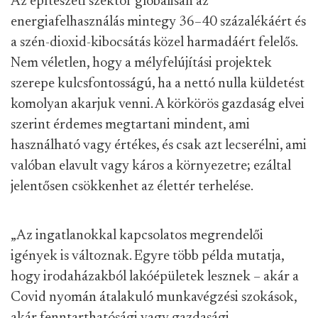
Az építészeti szektor globálisan az
energiafelhasználás mintegy 36–40 százalékáért és
a szén-dioxid-kibocsátás közel harmadáért felelős.
Nem véletlen, hogy a mélyfelújítási projektek
szerepe kulcsfontosságú, ha a nettó nulla küldetést
komolyan akarjuk venni. A körkörös gazdaság elvei
szerint érdemes megtartani mindent, ami
használható vagy értékes, és csak azt lecserélni, ami
valóban elavult vagy káros a környezetre; ezáltal
jelentősen csökkenhet az élettér terhelése.
„Az ingatlanokkal kapcsolatos megrendelői
igények is változnak. Egyre több példa mutatja,
hogy irodaházakból lakóépületek lesznek – akár a
Covid nyomán átalakuló munkavégzési szokások,