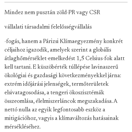
Mindez nem pusztán zöld-PR vagy CSR
vállalati társadalmi felelősségvállalás
-fogás, hanem a Párizsi Klímaegyezmény konkrét
céljaihoz igazodik, amelyek szerint a globális
átlaghőmérséklet-emelkedést 1,5 Celsius-fok alatt
kell tartani. E küszöbérték túllépése lavinaszerű
ökológiai és gazdasági következményekkel járna:
extrém időjárási jelenségek, termőterületek
elsivatagosodása, a tengeri ökoszisztémák
összeomlása, élelmiszerláncok megszakadása. A
nettó nulla az egyik legfontosabb eszköz a
mitigációhoz, vagyis a klímaváltozás hatásainak
mérsékléséhez.