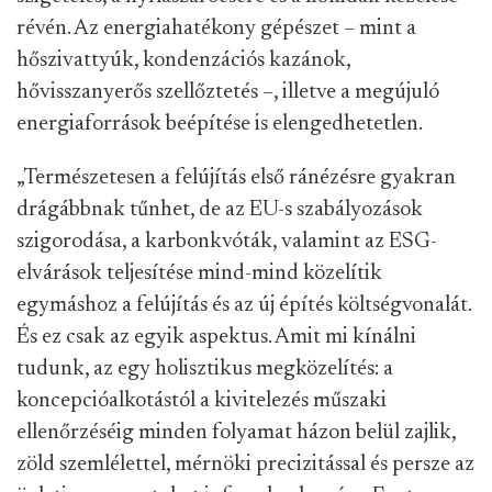
révén. Az energiahatékony gépészet – mint a
hőszivattyúk, kondenzációs kazánok,
hővisszanyerős szellőztetés –, illetve a megújuló
energiaforrások beépítése is elengedhetetlen.
„Természetesen a felújítás első ránézésre gyakran
drágábbnak tűnhet, de az EU-s szabályozások
szigorodása, a karbonkvóták, valamint az ESG-
elvárások teljesítése mind-mind közelítik
egymáshoz a felújítás és az új építés költségvonalát.
És ez csak az egyik aspektus. Amit mi kínálni
tudunk, az egy holisztikus megközelítés: a
koncepcióalkotástól a kivitelezés műszaki
ellenőrzéséig minden folyamat házon belül zajlik,
zöld szemlélettel, mérnöki precizitással és persze az