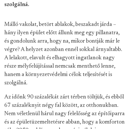
szolgálná.
Málló vakolat, betört ablakok, beszakadt járda –
hány ilyen épület előtt állunk meg egy pillanatra,
és gondolunk arra, hogy na, mikor bontják már le
végre? A helyzet azonban ennél sokkal árnyaltabb.
A lelakott, elavult és elhagyott ingatlanok nagy
része mélyfelújítással nemcsak menthető lenne,
hanem a környezetvédelmi célok teljesítését is
szolgálná.
Az időnk 90 százalékát zárt térben töltjük, és ebből
67 százaléknyit négy fal között, az otthonukban.
Nem véletlenül hárul nagy felelősség az építőiparra
és az épületüzemeltetésre abban, hogy a komforton