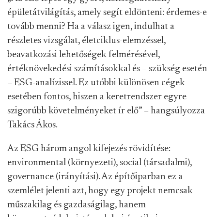
épületátvilágítás, amely segít eldönteni: érdemes-e
tovább menni? Ha a válasz igen, indulhat a
részletes vizsgálat, életciklus-elemzéssel,
beavatkozási lehetőségek felmérésével,
értéknövekedési számításokkal és – szükség esetén
– ESG-analízissel. Ez utóbbi különösen cégek
esetében fontos, hiszen a keretrendszer egyre
szigorúbb követelményeket ír elő” – hangsúlyozza
Takács Ákos.
Az ESG három angol kifejezés rövidítése:
environmental (környezeti), social (társadalmi),
governance (irányítási). Az építőiparban ez a
szemlélet jelenti azt, hogy egy projekt nemcsak
műszakilag és gazdaságilag, hanem