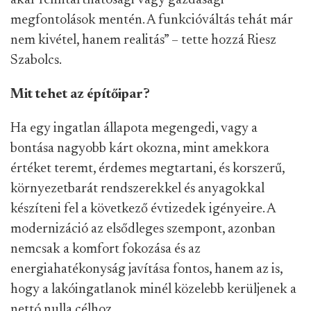
akár fenntarthatósági vagy gazdasági
megfontolások mentén. A funkcióváltás tehát már
nem kivétel, hanem realitás” – tette hozzá Riesz
Szabolcs.
Mit tehet az építőipar?
Ha egy ingatlan állapota megengedi, vagy a
bontása nagyobb kárt okozna, mint amekkora
értéket teremt, érdemes megtartani, és korszerű,
környezetbarát rendszerekkel és anyagokkal
készíteni fel a következő évtizedek igényeire. A
modernizáció az elsődleges szempont, azonban
nemcsak a komfort fokozása és az
energiahatékonyság javítása fontos, hanem az is,
hogy a lakóingatlanok minél közelebb kerüljenek a
nettó nulla célhoz.