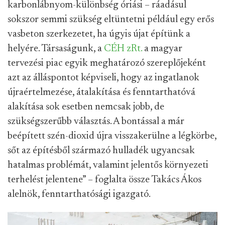
karbonlábnyom-különbség óriási – ráadásul
sokszor semmi szükség eltüntetni például egy erős
vasbeton szerkezetet, ha úgyis újat építünk a
helyére. Társaságunk, a
CÉH zRt.
a magyar
tervezési piac egyik meghatározó szereplőjeként
azt az álláspontot képviseli, hogy az ingatlanok
újraértelmezése, átalakítása és fenntarthatóvá
alakítása sok esetben nemcsak jobb, de
szükségszerűbb választás. A bontással a már
beépített szén-dioxid újra visszakerülne a légkörbe,
sőt az építésből származó hulladék ugyancsak
hatalmas problémát, valamint jelentős környezeti
terhelést jelentene” – foglalta össze Takács Ákos
alelnök, fenntarthatósági igazgató.