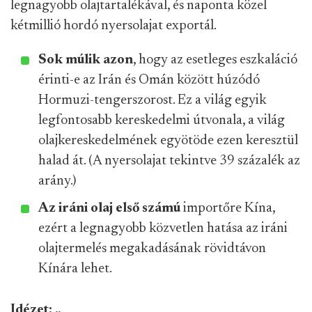
legnagyobb olajtartalékával, és naponta közel
kétmillió hordó nyersolajat exportál.
Sok múlik azon
, hogy az esetleges eszkaláció
érinti-e az Irán és Omán között húzódó
Hormuzi-tengerszorost. Ez a világ egyik
legfontosabb kereskedelmi útvonala, a világ
olajkereskedelmének egyötöde ezen keresztül
halad át. (A nyersolajat tekintve 39 százalék az
arány.)
Az iráni olaj első számú
importőre Kína,
ezért a legnagyobb közvetlen hatása az iráni
olajtermelés megakadásának rövidtávon
Kínára lehet.
Idézet: „