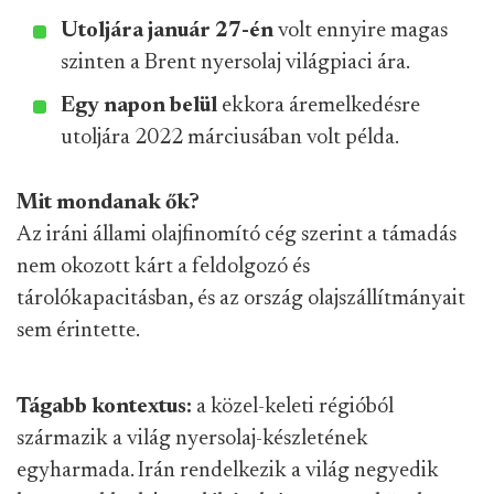
Utoljára január 27-én
volt ennyire magas
szinten a Brent nyersolaj világpiaci ára.
Egy napon belül
ekkora áremelkedésre
utoljára 2022 márciusában volt példa.
Mit mondanak ők?
Az iráni állami olajfinomító cég szerint a támadás
nem okozott kárt a feldolgozó és
tárolókapacitásban, és az ország olajszállítmányait
sem érintette.
Tágabb kontextus:
a közel-keleti régióból
származik a világ nyersolaj-készletének
egyharmada. Irán rendelkezik a világ negyedik