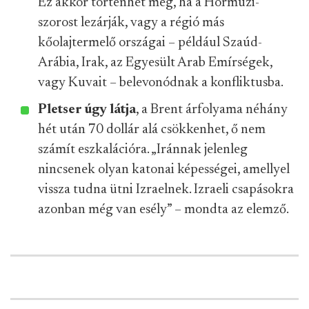
Ez akkor történhet meg, ha a Hormuzi-
szorost lezárják, vagy a régió más
kőolajtermelő országai – például Szaúd-
Arábia, Irak, az Egyesült Arab Emírségek,
vagy Kuvait – belevonódnak a konfliktusba.
Pletser úgy látja
, a Brent árfolyama néhány
hét után 70 dollár alá csökkenhet, ő nem
számít eszkalációra. „Iránnak jelenleg
nincsenek olyan katonai képességei, amellyel
vissza tudna ütni Izraelnek. Izraeli csapásokra
azonban még van esély” – mondta az elemző.