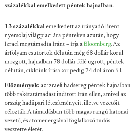
százalékkal emelkedett péntek hajnalban.
13 százalékkal
emelkedett az irányadó Brent-
nyersolaj világpiaci ára pénteken azután, hogy
Izrael megtámadta Iránt – írja a
Bloomberg
. Az
árfolyam csütörtök délután még 68 dollár körül
mozgott, hajnalban 78 dollár fölé ugrott, péntek
délután, cikkünk írásakor pedig 74 dolláron áll.
Előzmények:
az izraeli hadsereg péntek hajnalban
több rakétatámadást indított Irán ellen, amivel az
ország hadiipari létesítményeit, illetve vezetőit
célozták. A támadásban több magas rangú katonai
vezető, és atomenergiával foglalkozó tudós
vesztette életét.