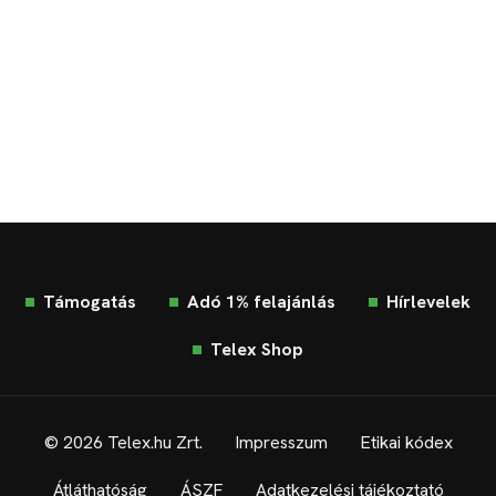
Támogatás
Adó 1% felajánlás
Hírlevelek
Telex Shop
© 2026 Telex.hu Zrt.
Impresszum
Etikai kódex
Átláthatóság
ÁSZF
Adatkezelési tájékoztató