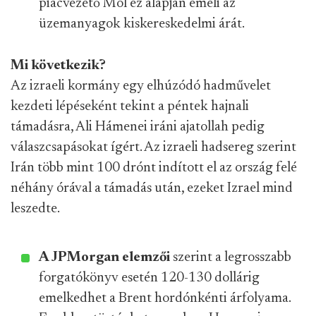
piacvezető Mol ez alapján emeli az
üzemanyagok kiskereskedelmi árát.
Mi következik?
Az izraeli kormány egy elhúzódó hadművelet
kezdeti lépéseként tekint a péntek hajnali
támadásra, Ali Hámenei iráni ajatollah pedig
válaszcsapásokat ígért. Az izraeli hadsereg szerint
Irán több mint 100 drónt indított el az ország felé
néhány órával a támadás után, ezeket Izrael mind
leszedte.
A JPMorgan elemzői
szerint a legrosszabb
forgatókönyv esetén 120-130 dollárig
emelkedhet a Brent hordónkénti árfolyama.