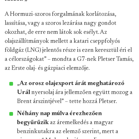
A Hormuzi-szoros forgalmának korlátozása,
lassítása, vagy a szoros lezárása nagy gondot
okozhat, de erre nem látok sok esélyt. Az
olajszállítmányok mellett a katari cseppfolyós
földgáz (LNG) jelentős része is ezen keresztül éri el
a célországokat” – mondta a G7-nek Pletser Tamás,
az Erste olaj- és gázpiaci elemzője.
„
Az orosz olajexport árát meghatározó
Urál
nyersolaj ára jellemzően együtt mozog a
Brent árszintjével” – tette hozzá Pletser.
Néhány nap múlva érezhezően
begyűrűzik
az áremelkedés a magyar
benzinkutakra az elemző szerint, mert a