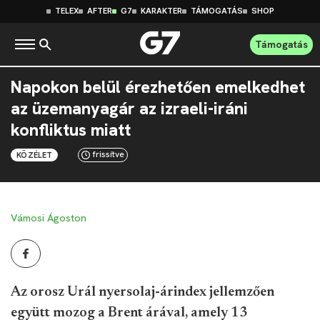
TELEX
AFTER
G7
KARAKTER
TÁMOGATÁS
SHOP
Támogatás
Napokon belül érezhetően emelkedhet
az üzemanyagár az izraeli-iráni
konfliktus miatt
frissítve
KÖZÉLET
Vámosi Ágoston
Az orosz Urál nyersolaj-árindex jellemzően
együtt mozog a Brent árával, amely 13