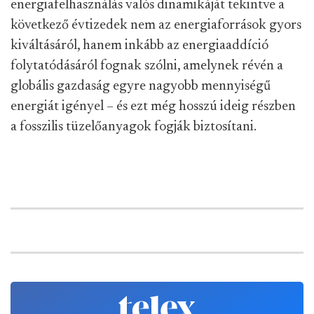
energiafelhasználás valós dinamikáját tekintve a
következő évtizedek nem az energiaforrások gyors
kiváltásáról, hanem inkább az energiaaddíció
folytatódásáról fognak szólni, amelynek révén a
globális gazdaság egyre nagyobb mennyiségű
energiát igényel – és ezt még hosszú ideig részben
a fosszilis tüzelőanyagok fogják biztosítani.