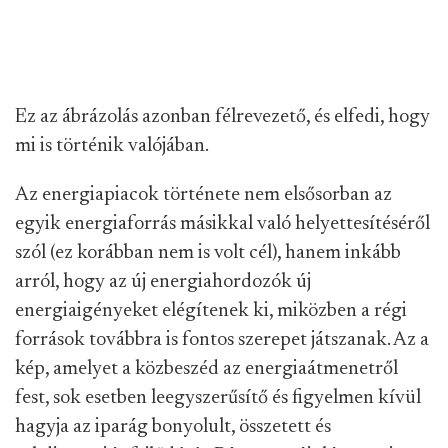
Ez az ábrázolás azonban félrevezető, és elfedi, hogy
mi is történik valójában.
Az energiapiacok története nem elsősorban az
egyik energiaforrás másikkal való helyettesítéséről
szól (ez korábban nem is volt cél), hanem inkább
arról, hogy az új energiahordozók új
energiaigényeket elégítenek ki, miközben a régi
források továbbra is fontos szerepet játszanak. Az a
kép, amelyet a közbeszéd az energiaátmenetről
fest, sok esetben leegyszerűsítő és figyelmen kívül
hagyja az iparág bonyolult, összetett és