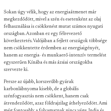
Sokan úgy vélik, hogy az energiaátmenet már
megkezdődött, mivel a szén és esetenként az olaj
felhasználása is csökkenést mutat számos nyugati
országban. Azonban ez egy félrevezető
következtetés. Valójában a fejlett országok többsége
nem csökkentette érdemben az energiaigényét,
hanem az energia- és munkaerő-intenzív termelést
egyszerűen Kínába és más ázsiai országokba
szervezte ki.
Persze az újabb, korszerűbb gyárak
karbonlábnyoma kisebb, de a globális
szénfogyasztás nem csökkent, hanem csak
átrendeződött, azaz földrajzilag áthelyeződött. Ami
még fontosabb: a folyamatnak nincs vége. India és