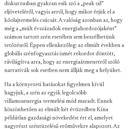
diskurzusban gyakran esik szó a „peak oil”
eljöveteléről, vagyis arról, hogy mikor érjük el a
kőolajtermelés csúcsát. A valóság azonban az, hogy
még a „múlt évszázadok energiahordozójaként”
számon tartott szén esetében sem beszélhetünk
tetőzésről. Éppen ellenkezőleg: az elmúlt években a
globális szénfogyasztás ismét rekordot döntött,
rávilágítva arra, hogy az energiaátmenetről szóló
narratívák sok esetben nem állják meg a helyüket.
Ha a környezeti hatásokat figyelmen kívül
hagyjuk, a szén az egyik legolcsóbb
villamosenergia-termelési mód maradt. Ennek
köszönhetően az elmúlt két évtizedben Kína
példátlan gazdasági növekedést ért el, amelyet
nagyrészt széntüzelésű erőművekre alapozott. Az