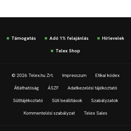
Támogatás
Adó 1% felajánlás
Hírlevelek
Telex Shop
© 2026 Telex.hu Zrt.
Impresszum
Etikai kódex
Átláthatóság
ÁSZF
Adatkezelési tájékoztató
Sütitájékoztató
Süti beállítások
Szabályzatok
Kommentelési szabályzat
Telex Sales