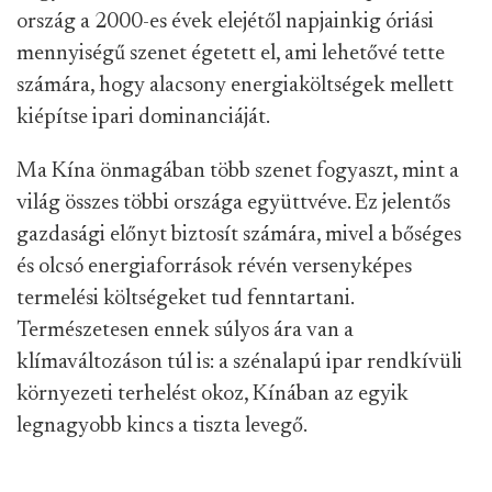
ország a 2000-es évek elejétől napjainkig óriási
mennyiségű szenet égetett el, ami lehetővé tette
számára, hogy alacsony energiaköltségek mellett
kiépítse ipari dominanciáját.
Ma Kína önmagában több szenet fogyaszt, mint a
világ összes többi országa együttvéve. Ez jelentős
gazdasági előnyt biztosít számára, mivel a bőséges
és olcsó energiaforrások révén versenyképes
termelési költségeket tud fenntartani.
Természetesen ennek súlyos ára van a
klímaváltozáson túl is: a szénalapú ipar rendkívüli
környezeti terhelést okoz, Kínában az egyik
legnagyobb kincs a tiszta levegő.