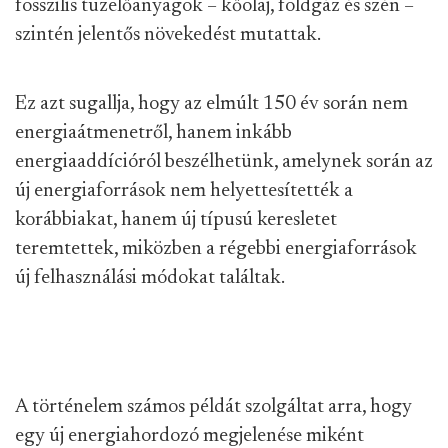
fosszilis tüzelőanyagok – kőolaj, földgáz és szén –
szintén jelentős növekedést mutattak.
Ez azt sugallja, hogy az elmúlt 150 év során nem
energiaátmenetről, hanem inkább
energiaaddícióról beszélhetünk, amelynek során az
új energiaforrások nem helyettesítették a
korábbiakat, hanem új típusú keresletet
teremtettek, miközben a régebbi energiaforrások
új felhasználási módokat találtak.
A történelem számos példát szolgáltat arra, hogy
egy új energiahordozó megjelenése miként