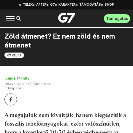
TELEX
AFTER
G7
KARAKTER
TÁMOGATÁS
SHOP
Támogatás
Zöld átmenet? Ez nem zöld és nem
átmenet
KÖZÉLET
Gajda Mihály
részvényelemző, Concorde
Értékpapír
A megújulók nem kiváltják, hanem kiegészítik a
fosszilis tüzelőanyagokat, ezért valószínűtlen,
hogy a következő 10-20 évben végbemegy az