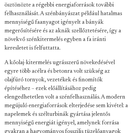
ösztönözte a régebbi energiaforrások további
felhasználását. A szénbányászat például hatalmas
mennyiségű faanyagot igényelt a bányák
megerősítésére és az aknák szellőztetésére, így a
növekvő szénkitermelés egyben a fa iránti
keresletet is felfuttatta.
A kőolaj-kitermelés ugrásszerű növekedésével
egyre több acélra és betonra volt szükség az
olajfúró tornyok, vezetékek és finomítók
építéséhez – ezek előállításához pedig
elengedhetetlen volt a szénfelhasználás. A modern
megújuló energiaforrások elterjedése sem kivétel: a
napelemek és szélturbinák gyártása jelentős
mennyiségű energiát igényel, amelynek forrása
gyakran a hagyományos fosszilis tüzelőanyagok