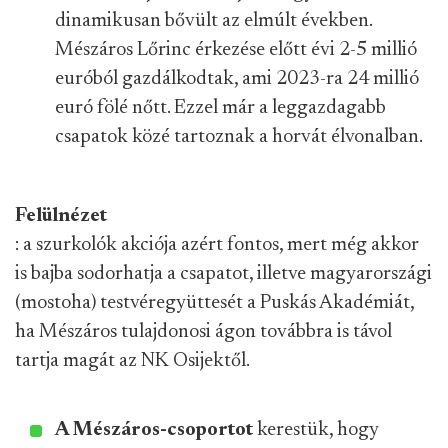
dinamikusan bővült az elmúlt években.
Mészáros Lőrinc érkezése előtt évi 2-5 millió
euróból gazdálkodtak, ami 2023-ra 24 millió
euró fölé nőtt. Ezzel már a leggazdagabb
csapatok közé tartoznak a horvát élvonalban.
Felülnézet
: a szurkolók akciója azért fontos, mert még akkor
is bajba sodorhatja a csapatot, illetve magyarországi
(mostoha) testvéregyüttesét a Puskás Akadémiát,
ha Mészáros tulajdonosi ágon továbbra is távol
tartja magát az NK Osijektől.
A Mészáros-csoportot
kerestük, hogy