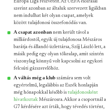
Európa Liga részvételt. Az UEFA előírásai
szerint azonban az általuk szervezett ligákban
nem indulhat két olyan csapat, amelyek
között tulajdonosi összefonódás van.
A csapat azonban
nem került távol a
milliárdostól, egyik új tulajdonosa Mészáros
barátja és állandó üzlettársa, Szíjj László lett, a
másik pedig egy olyan tőkealap, amit szintén
viszonylag könnyű volt kapcsolni az egykori
felcsúti gázszerelőhöz.
A váltás még a klub
számára sem volt
egyértelmű, legalábbis az Eszék honlapján
még hónapokkal később is
tulajdonosként
hivatkoztak
Mészárosra. Akkor a csoportnál a
G7 kérdésére azt írták, hogy tévedés történt,