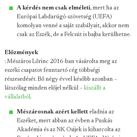
A kérdés nem csak elméleti
, mert ha az
Európai Labdarúgó-szövetség (UEFA)
komolyan venné a saját szabályait, akkor nem
csak az Eszék, de a Felcsút is bajba kerülhetne.
Előzmények
: Mészáros Lőrinc 2016-ban vásárolta meg az
eszéki csapatot fenntartó cég többségi
részesedését. Bő négy évvel később azonban –
látszólag minden előjel nélkül –
kiszállt a
vállalatból
.
Mészárosnak azért kellett
eladnia az
Eszéket, mert abban az évben a Puskás
Akadémia és az NK Osijek is kiharcolta az