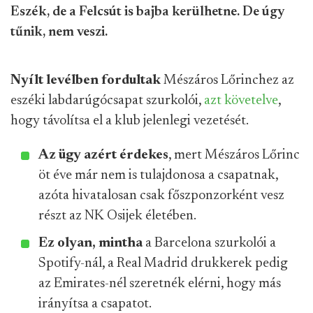
Eszék, de a Felcsút is bajba kerülhetne. De úgy
tűnik, nem veszi.
Nyílt levélben fordultak
Mészáros Lőrinchez az
eszéki labdarúgócsapat szurkolói,
azt követelve
,
hogy távolítsa el a klub jelenlegi vezetését.
Az ügy azért érdekes
, mert Mészáros Lőrinc
öt éve már nem is tulajdonosa a csapatnak,
azóta hivatalosan csak főszponzorként vesz
részt az NK Osijek életében.
Ez olyan, mintha
a Barcelona szurkolói a
Spotify-nál, a Real Madrid drukkerek pedig
az Emirates-nél szeretnék elérni, hogy más
irányítsa a csapatot.