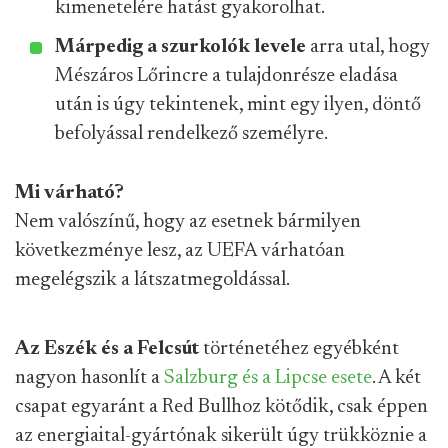
kimenetelére hatást gyakorolhat.
Márpedig a szurkolók levele
arra utal, hogy
Mészáros Lőrincre a tulajdonrésze eladása
után is úgy tekintenek, mint egy ilyen, döntő
befolyással rendelkező személyre.
Mi várható?
Nem valószínű, hogy az esetnek bármilyen
következménye lesz, az UEFA várhatóan
megelégszik a látszatmegoldással.
Az Eszék és a Felcsút
történetéhez egyébként
nagyon hasonlít a
Salzburg és a Lipcse esete
. A két
csapat egyaránt a Red Bullhoz kötődik, csak éppen
az energiaital-gyártónak sikerült úgy trükköznie a