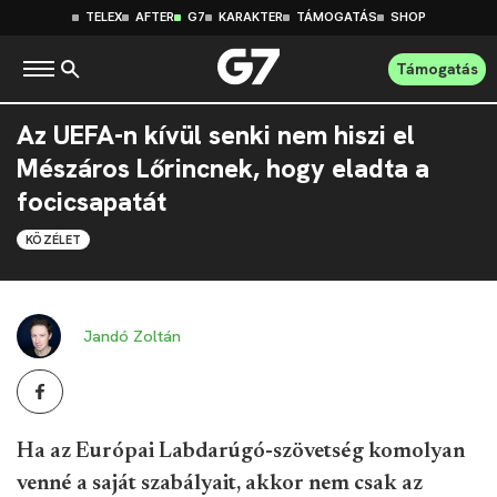
TELEX
AFTER
G7
KARAKTER
TÁMOGATÁS
SHOP
Támogatás
Az UEFA-n kívül senki nem hiszi el
Mészáros Lőrincnek, hogy eladta a
focicsapatát
KÖZÉLET
Jandó Zoltán
Ha az Európai Labdarúgó-szövetség komolyan
venné a saját szabályait, akkor nem csak az