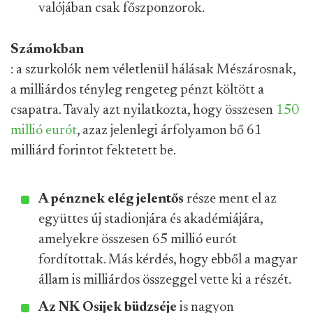
valójában csak főszponzorok.
Számokban
: a szurkolók nem véletlenül hálásak Mészárosnak,
a milliárdos tényleg rengeteg pénzt költött a
csapatra. Tavaly azt nyilatkozta, hogy összesen
150
millió eurót
, azaz jelenlegi árfolyamon bő 61
milliárd forintot fektetett be.
A pénznek elég jelentős
része ment el az
együttes új stadionjára és akadémiájára,
amelyekre összesen 65 millió eurót
fordítottak. Más kérdés, hogy ebből a magyar
állam is milliárdos összeggel vette ki a részét.
Az NK Osijek büdzséje
is nagyon