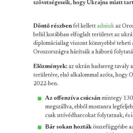
szövetségeseik, hogy Ukrajna miatt tar
Döntő részben
fel kellett
adniuk
az Oros
belül korábban elfoglalt területet az ukr
diplomáciailag viszont könnyebbé tehet
Oroszországra hárítsák a háború folytatá
Előzmények:
az ukrán hadsereg tavaly
területére, első alkalommal azóta, hog
2022-ben.
Az offenzíva csúcsán
mintegy 1300
megszállva, ebből mostanra legfelje
csak utóvédharcokat folytatnak, és id
Bár sokan hozták
összefüggésbe az