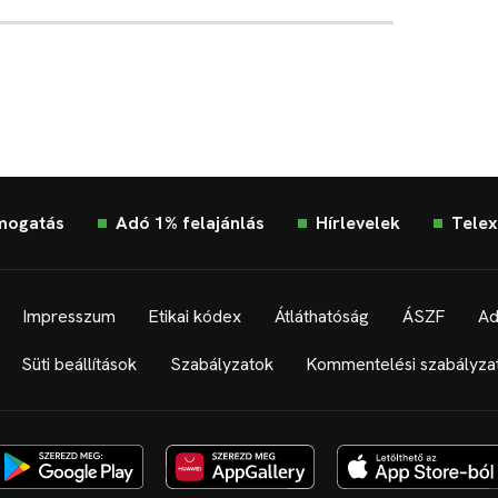
mogatás
Adó 1% felajánlás
Hírlevelek
Telex
Impresszum
Etikai kódex
Átláthatóság
ÁSZF
Ad
Süti beállítások
Szabályzatok
Kommentelési szabályza