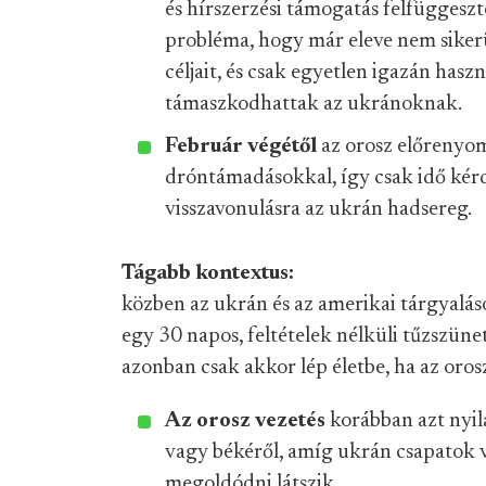
és hírszerzési támogatás felfüggeszté
probléma, hogy már eleve nem sikerül
céljait, és csak egyetlen igazán hasz
támaszkodhattak az ukránoknak.
Február végétől
az orosz előrenyom
dróntámadásokkal, így csak idő kérd
visszavonulásra az ukrán hadsereg.
Tágabb kontextus:
közben az ukrán és az amerikai tárgyal
egy 30 napos, feltételek nélküli tűzszün
azonban csak akkor lép életbe, ha az oro
Az orosz vezetés
korábban azt nyil
vagy békéről, amíg ukrán csapatok v
megoldódni látszik.