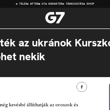
TELEX
AFTER
G7
KARAKTER
TÁMOGATÁS
SHOP
tték az ukránok Kurszko
öhet nekik
még kevésbé állíthatják az oroszok és