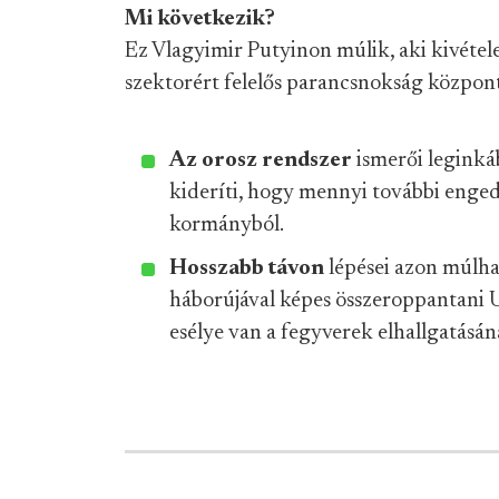
Mi következik?
Ez Vlagyimir Putyinon múlik, aki kivétel
szektorért felelős parancsnokság közpon
Az orosz rendszer
ismerői legink
kideríti, hogy mennyi további enged
kormányból.
Hosszabb távon
lépései azon múlha
háborújával képes összeroppantani U
esélye van a fegyverek elhallgatásán