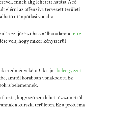
sével, ennek alig lehetett hatása. A fő
t elérni az offenzíva tervezett területi
nálható utánpótlási vonalra
ulás ezt jórészt használhatatlanná
tette
ése volt, hogy mikor kényszerül
ások eredményeként Ukrajna
beleegyezett
etbe, amitől korábban vonakodott. Ez
szok is belemennek.
atkozta, hogy szó sem lehet tűzszünetről
annak a kurszki területen. Ez a probléma