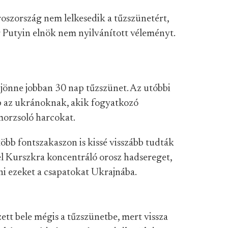
oszország nem lelkesedik a tűzszünetért,
 Putyin elnök nem nyilvánított véleményt.
jönne jobban 30 nap tűzszünet. Az utóbbi
bb az ukránoknak, akik fogyatkozó
morzsoló harcokat.
öbb fontszakaszon is kissé visszább tudták
el Kurszkra koncentráló orosz hadsereget,
ni ezeket a csapatokat Ukrajnába.
ett bele mégis a tűzszünetbe, mert vissza