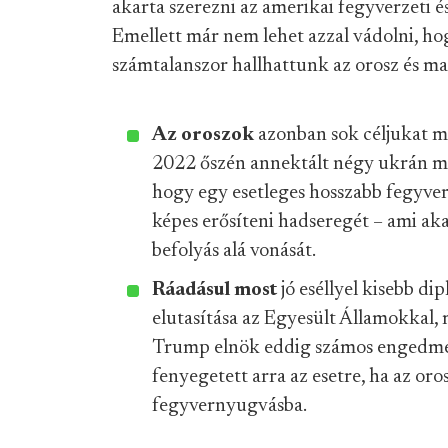
akarta szerezni az amerikai fegyverzeti és
Emellett már nem lehet azzal vádolni, ho
számtalanszor hallhattunk az orosz és ma
Az oroszok
azonban sok céljukat m
2022 őszén annektált négy ukrán meg
hogy egy esetleges hosszabb fegyver
képes erősíteni hadseregét – ami aka
befolyás alá vonását.
Ráadásul most
jó eséllyel kisebb di
elutasítása az Egyesült Államokkal,
Trump elnök eddig számos engedmén
fenyegetett arra az esetre, ha az or
fegyvernyugvásba.