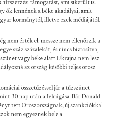
 hírszerzési támogatást, ami sikerült is.
gy ők lennének a béke akadályai, amit
gyar kormánytól, illetve ezek médiájától.
ég nem érték el: messze nem ellenőrzik a
ye száz százalékát, és nincs biztosítva,
szünet vagy béke alatt Ukrajna nem lesz
dályozná az ország későbbi teljes orosz
plomáciai összetűzéssel jár a tűzszünet
 mint 30 nap után a felrúgása. Bár Donald
yt tett Oroszországnak, új szankciókkal
oszok nem egyeznek bele a