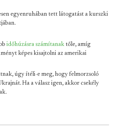
esen egyenruhában tett látogatást a kurszki
tjában.
ább
időhúzásra
számítanak
tőle, amíg
ményt képes kisajtolni az amerikai
tnak, úgy ítéli-e meg, hogy felmorzsoló
krajnát. Ha a válasz igen, akkor csekély
ak.