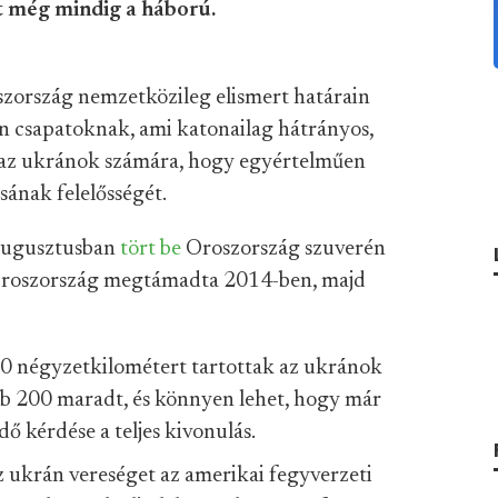
t még mindig a háború.
zország nemzetközileg elismert határain
án csapatoknak, ami katonailag hátrányos,
i az ukránok számára, hogy egyértelműen
sának felelősségét.
 augusztusban
tört be
Oroszország szuverén
y Oroszország megtámadta 2014-ben, majd
 négyzetkilométert tartottak az ukránok
bb 200 maradt, és könnyen lehet, hogy már
ő kérdése a teljes kivonulás.
 ukrán vereséget az amerikai fegyverzeti