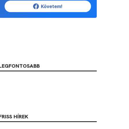
Követem!
LEGFONTOSABB
FRISS HÍREK