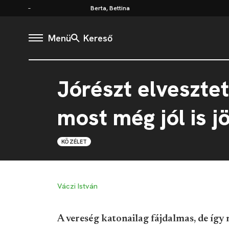
Berta, Bettina
Menü
Kereső
Jórészt elveszte
most még jól is j
KÖZÉLET
Váczi István
A vereség katonailag fájdalmas, de így 