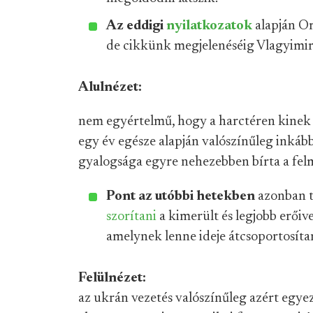
Az eddigi
nyilatkozatok
alapján Or
de cikkünk megjelenéséig Vlagyimir
Alulnézet:
nem egyértelmű, hogy a harctéren kinek 
egy év egésze alapján valószínűleg inká
gyalogsága egyre nehezebben bírta a fel
Pont az utóbbi hetekben
azonban t
szorítani
a kimerült és legjobb erőiv
amelynek lenne ideje átcsoportosíta
Felülnézet:
az ukrán vezetés valószínűleg azért egyez