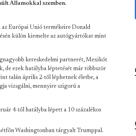
esült Államokkal szemben.
a az Európai Unió termékeire Donald
ésén külön kiemelte az autógyártókat mint
egnagyobb kereskedelmi partnerét, Mexikót
k, de ezek hatályba léptetését már többször
int talán április 2-től léphetnek életbe, a
ja vizsgálni, mennyire szigorú a
uár 4-től hatályba lépett a 10 százalékos
hétfőn Washingtonban tárgyalt Trumppal.