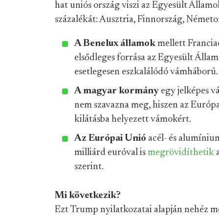
hat uniós ország viszi az Egyesült Állam
százalékát: Ausztria, Finnország, Németor
A Benelux államok
mellett Francia
elsődleges forrása az Egyesült Állam
esetlegesen eszkalálódó vámháború.
A magyar kormány
egy jelképes v
nem szavazna meg, hiszen az Európai
kilátásba helyezett vámokért.
Az Európai Unió
acél- és alumíniu
milliárd euróval is
megrövidíthetik
a
szerint.
Mi következik?
Ezt Trump nyilatkozatai alapján nehéz 