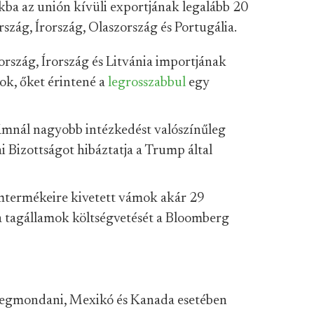
okba az unión kívüli exportjának legalább 20
szág, Írország, Olaszország és Portugália.
ország, Írország és Litvánia importjának
ok, őket érintené a
legrosszabbul
egy
ámnál nagyobb intézkedést valószínűleg
 Bizottságot hibáztatja a Trump által
mtermékeire kivetett vámok akár 29
 tagállamok költségvetését a Bloomberg
megmondani, Mexikó és Kanada esetében