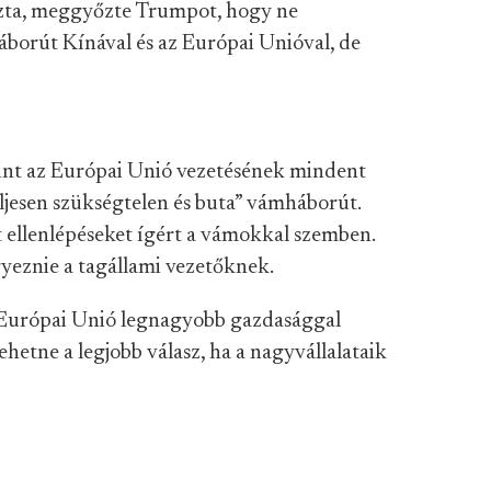
ozta, meggyőzte Trumpot, hogy ne
áborút Kínával és az Európai Unióval, de
int az Európai Unió vezetésének mindent
teljesen szükségtelen és buta” vámháborút.
 ellenlépéseket ígért a vámokkal szemben.
eznie a tagállami vezetőknek.
Európai Unió legnagyobb gazdasággal
ehetne a legjobb válasz, ha a nagyvállalataik