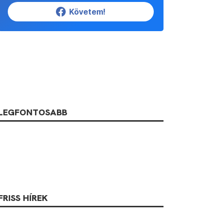
Követem!
LEGFONTOSABB
FRISS HÍREK