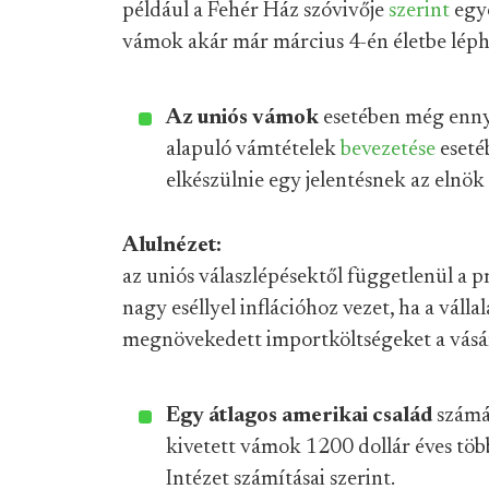
például a Fehér Ház szóvivője
szerint
egye
vámok akár már március 4-én életbe lép
Az uniós vámok
esetében még ennyi
alapuló vámtételek
bevezetése
esetéb
elkészülnie egy jelentésnek az elnök
Alulnézet:
az uniós válaszlépésektől függetlenül a 
nagy eséllyel inflációhoz vezet, ha a váll
megnövekedett importköltségeket a vásár
Egy átlagos amerikai család
számá
kivetett vámok 1200 dollár éves töb
Intézet számításai szerint.