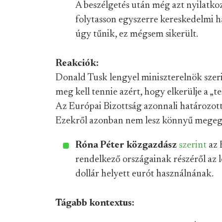
A beszélgetés után még azt nyilatk
folytasson egyszerre kereskedelmi h
úgy tűnik, ez mégsem sikerült.
Reakciók:
Donald Tusk lengyel miniszterelnök szer
meg kell tennie azért, hogy elkerülje a „
Az Európai Bizottság azonnali határozott
Ezekről azonban nem lesz könnyű megegy
Róna Péter közgazdász
szerint
az 
rendelkező országainak részéről az l
dollár helyett eurót használnának.
Tágabb kontextus: