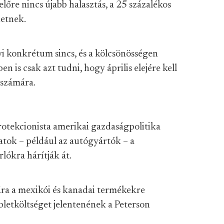
lőre nincs újabb halasztás, a 25 százalékos
hetnek.
 konkrétum sincs, és a kölcsönösségen
en is csak azt tudni, hogy április elejére kell
 számára.
protekcionista amerikai gazdaságpolitika
alatok – például az autógyártók – a
lókra hárítják át.
ra a mexikói és kanadai termékekre
bletköltséget jelentenének a Peterson