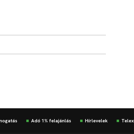
mogatás
Adó 1% felajánlás
Hírlevelek
Telex