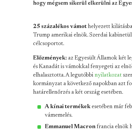
hogy mégsem sikerül elkerülni az Egy
25 százalékos vámot
helyezett kilátásb
Trump amerikai elnök. Szerdai kabinetül
célcsoportot.
Előzmények:
az Egyesült Államok két l
és Kanadát is vámokkal fenyegeti az elnö
elhalasztotta. A legutóbbi
nyilatkozat
szer
kormányzat a következő napokban azt fog
határellenőrzés a két ország esetében.
A kínai termékek
esetében már febr
vámemelés.
Emmanuel Macron
francia elnök 