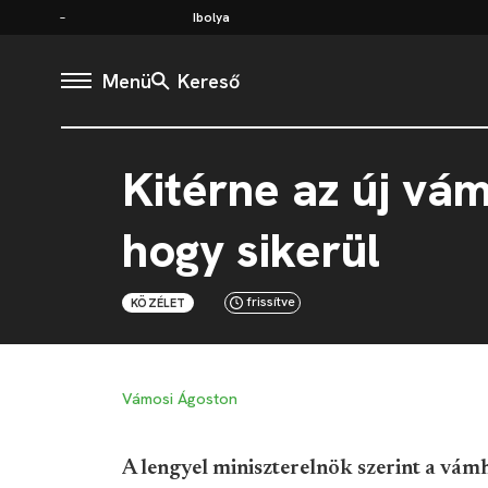
Ibolya
Menü
Kereső
Kitérne az új vá
hogy sikerül
frissítve
KÖZÉLET
Vámosi Ágoston
A lengyel miniszterelnök szerint a vámh