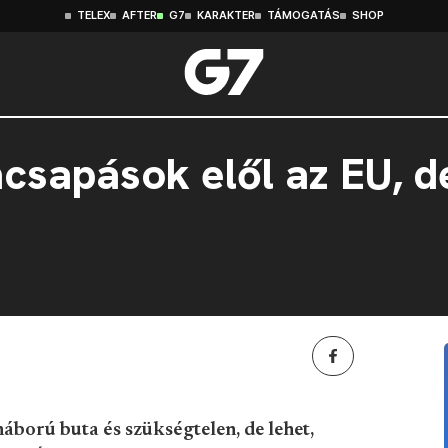
TELEX
AFTER
G7
KARAKTER
TÁMOGATÁS
SHOP
mcsapások elől az EU, d
áború buta és szükségtelen, de lehet,