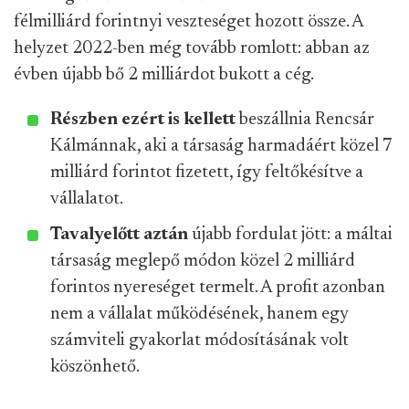
félmilliárd forintnyi veszteséget hozott össze. A
helyzet 2022-ben még tovább romlott: abban az
évben újabb bő 2 milliárdot bukott a cég.
Részben ezért is kellett
beszállnia Rencsár
Kálmánnak, aki a társaság harmadáért közel 7
milliárd forintot fizetett, így feltőkésítve a
vállalatot.
Tavalyelőtt aztán
újabb fordulat jött: a máltai
társaság meglepő módon közel 2 milliárd
forintos nyereséget termelt. A profit azonban
nem a vállalat működésének, hanem egy
számviteli gyakorlat módosításának volt
köszönhető.