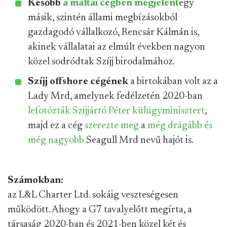
Később
a máltai cégben megjelent
egy
másik, szintén állami megbízásokból
gazdagodó vállalkozó, Rencsár Kálmán is,
akinek vállalatai az elmúlt években nagyon
közel sodródtak Szíjj birodalmához.
Szíjj offshore cégének
a birtokában volt az a
Lady Mrd, amelynek fedélzetén 2020-ban
lefotózták Szijjártó Péter külügyminisztert
,
majd ez a cég
szerezte meg
a
még drágább és
még nagyobb
Seagull Mrd nevű hajót is.
Számokban:
az L&L Charter Ltd. sokáig veszteségesen
működött. Ahogy a G7 tavalyelőtt megírta, a
társaság 2020-ban és 2021-ben közel két és