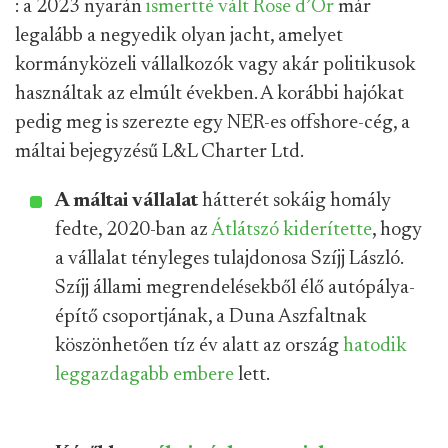
: a 2023 nyarán
ismertté vált Rose d’Or
már
legalább a negyedik olyan jacht, amelyet
kormányközeli vállalkozók vagy akár politikusok
használtak az elmúlt években. A korábbi hajókat
pedig meg is szerezte egy NER-es offshore-cég, a
máltai bejegyzésű L&L Charter Ltd.
A máltai vállalat
hátterét sokáig homály
fedte, 2020-ban az
Átlátszó kiderítette
, hogy
a vállalat tényleges tulajdonosa Szíjj László.
Szíjj állami megrendelésekből élő autópálya-
építő csoportjának, a Duna Aszfaltnak
köszönhetően tíz év alatt az ország
hatodik
leggazdagabb embere
lett.