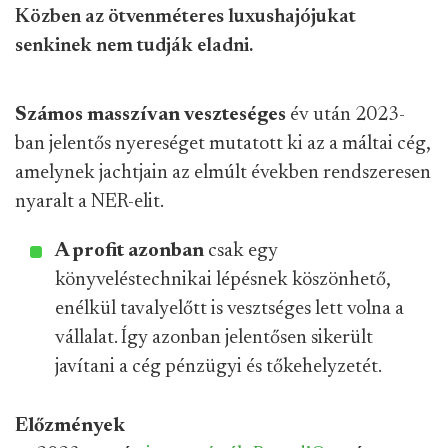
Közben az ötvenméteres luxushajójukat
senkinek nem tudják eladni.
Számos masszívan veszteséges
év után 2023-
ban jelentős nyereséget mutatott ki az a máltai cég,
amelynek jachtjain az elmúlt években rendszeresen
nyaralt a NER-elit.
A profit azonban
csak egy
könyveléstechnikai lépésnek köszönhető,
enélkül tavalyelőtt is vesztséges lett volna a
vállalat. Így azonban jelentősen sikerült
javítani a cég pénzügyi és tőkehelyzetét.
Előzmények