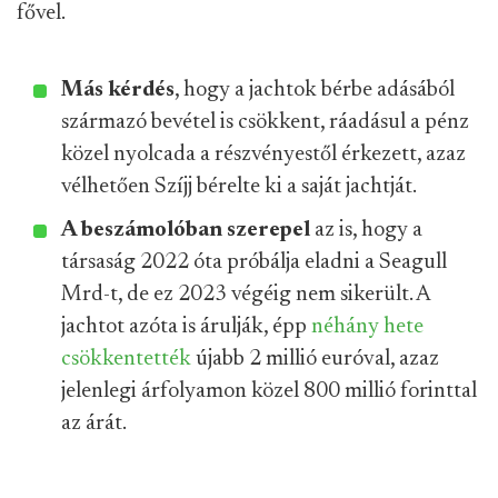
fővel.
Más kérdés
, hogy a jachtok bérbe adásából
származó bevétel is csökkent, ráadásul a pénz
közel nyolcada a részvényestől érkezett, azaz
vélhetően Szíjj bérelte ki a saját jachtját.
A beszámolóban szerepel
az is, hogy a
társaság 2022 óta próbálja eladni a Seagull
Mrd-t, de ez 2023 végéig nem sikerült. A
jachtot azóta is árulják, épp
néhány hete
csökkentették
újabb 2 millió euróval, azaz
jelenlegi árfolyamon közel 800 millió forinttal
az árát.