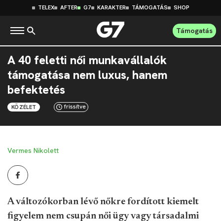
TELEX
AFTER
G7
KARAKTER
TÁMOGATÁS
SHOP
Támogatás
A 40 feletti női munkavállalók
támogatása nem luxus, hanem
befektetés
frissítve
KÖZÉLET
Vermes Nikolett
A változókorban lévő nőkre fordított kiemelt
figyelem nem csupán női ügy vagy társadalmi