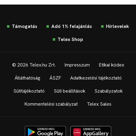
Támogatás
Adó 1% felajánlás
Hírlevelek
Telex Shop
© 2026 Telex.hu Zrt.
Impresszum
Etikai kódex
Átláthatóság
ÁSZF
Adatkezelési tájékoztató
Sütitájékoztató
Süti beállítások
Szabályzatok
Kommentelési szabályzat
Telex Sales