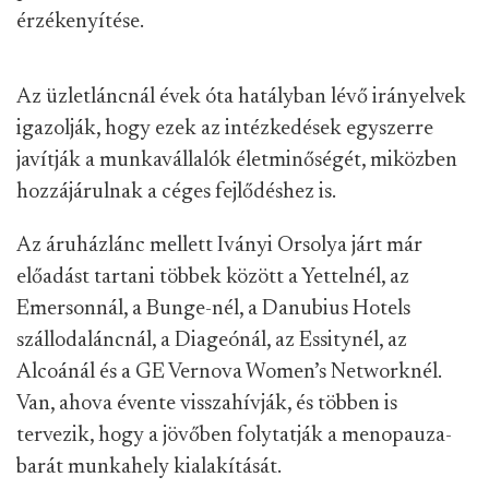
érzékenyítése.
Az üzletláncnál évek óta hatályban lévő irányelvek
igazolják, hogy ezek az intézkedések egyszerre
javítják a munkavállalók életminőségét, miközben
hozzájárulnak a céges fejlődéshez is.
Az áruházlánc mellett Iványi Orsolya járt már
előadást tartani többek között a Yettelnél, az
Emersonnál, a Bunge-nél, a Danubius Hotels
szállodaláncnál, a Diageónál, az Essitynél, az
Alcoánál és a GE Vernova Women’s Networknél.
Van, ahova évente visszahívják, és többen is
tervezik, hogy a jövőben folytatják a menopauza-
barát munkahely kialakítását.