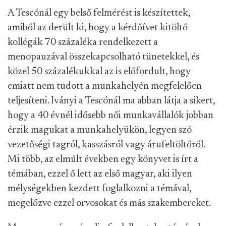
A Tescónál egy belső felmérést is készítettek,
amiből az derült ki, hogy a kérdőívet kitöltő
kollégák 70 százaléka rendelkezett a
menopauzával összekapcsolható tünetekkel, és
közel 50 százalékukkal az is előfordult, hogy
emiatt nem tudott a munkahelyén megfelelően
teljesíteni. Iványi a Tescónál ma abban látja a sikert,
hogy a 40 évnél idősebb női munkavállalók jobban
érzik magukat a munkahelyükön, legyen szó
vezetőségi tagról, kasszásról vagy árufeltöltőről.
Mi több, az elmúlt években egy könyvet is írt a
témában, ezzel ő lett az első magyar, aki ilyen
mélységekben kezdett foglalkozni a témával,
megelőzve ezzel orvosokat és más szakembereket.