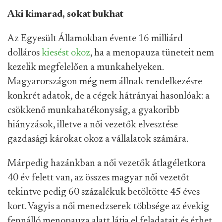
Aki kimarad, sokat bukhat
Az Egyesült Államokban évente 16 milliárd
dolláros
kiesést okoz
, ha a menopauza tüneteit nem
kezelik megfelelően a munkahelyeken.
Magyarországon még nem állnak rendelkezésre
konkrét adatok, de a cégek hátrányai hasonlóak: a
csökkenő munkahatékonyság, a gyakoribb
hiányzások, illetve a női vezetők elvesztése
gazdasági károkat okoz a vállalatok számára.
Márpedig hazánkban a női vezetők átlagéletkora
40 év felett van, az összes magyar női vezetőt
tekintve pedig 60 százalékuk betöltötte 45 éves
kort. Vagyis a női menedzserek többsége az évekig
fennálló menopauza alatt látja el feladatait és érhet