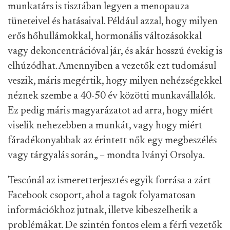
munkatárs is tisztában legyen a menopauza
tüneteivel és hatásaival. Például azzal, hogy milyen
erős hőhullámokkal, hormonális változásokkal
vagy dekoncentrációval jár, és akár hosszú évekig is
elhúzódhat. Amennyiben a vezetők ezt tudomásul
veszik, máris megértik, hogy milyen nehézségekkel
néznek szembe a 40-50 év közötti munkavállalók.
Ez pedig máris magyarázatot ad arra, hogy miért
viselik nehezebben a munkát, vagy hogy miért
fáradékonyabbak az érintett nők egy megbeszélés
vagy tárgyalás során„ – mondta Iványi Orsolya.
Tescónál az ismeretterjesztés egyik forrása a zárt
Facebook csoport, ahol a tagok folyamatosan
információkhoz jutnak, illetve kibeszelhetik a
problémákat. De szintén fontos elem a férfi vezetők