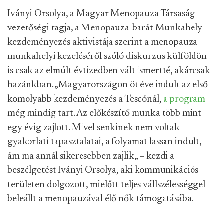
Iványi Orsolya, a Magyar Menopauza Társaság
vezetőségi tagja, a Menopauza-barát Munkahely
kezdeményezés aktivistája szerint a menopauza
munkahelyi kezeléséről szóló diskurzus külföldön
is csak az elmúlt évtizedben vált ismertté, akárcsak
hazánkban. „Magyarországon öt éve indult az első
komolyabb kezdeményezés a Tescónál,
a program
még mindig tart. Az előkészítő munka több mint
egy évig zajlott. Mivel senkinek nem voltak
gyakorlati tapasztalatai, a folyamat lassan indult,
ám ma annál sikeresebben zajlik„ – kezdi a
beszélgetést Iványi Orsolya, aki kommunikációs
területen dolgozott, mielőtt teljes vállszélességgel
beleállt a menopauzával élő nők támogatásába.