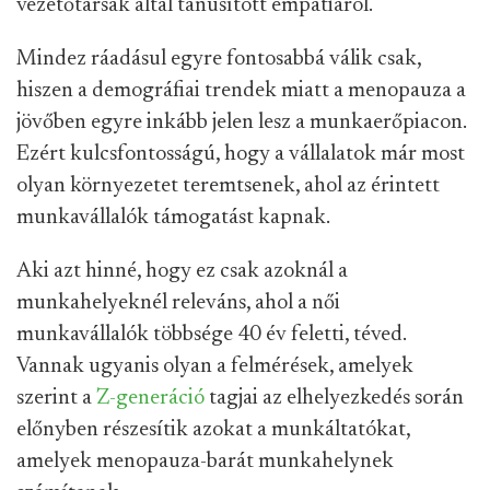
vezetőtársak által tanúsított empátiáról.
Mindez ráadásul egyre fontosabbá válik csak,
hiszen a demográfiai trendek miatt a menopauza a
jövőben egyre inkább jelen lesz a munkaerőpiacon.
Ezért kulcsfontosságú, hogy a vállalatok már most
olyan környezetet teremtsenek, ahol az érintett
munkavállalók támogatást kapnak.
Aki azt hinné, hogy ez csak azoknál a
munkahelyeknél releváns, ahol a női
munkavállalók többsége 40 év feletti, téved.
Vannak ugyanis olyan a felmérések, amelyek
szerint a
Z-generáció
tagjai az elhelyezkedés során
előnyben részesítik azokat a munkáltatókat,
amelyek menopauza-barát munkahelynek