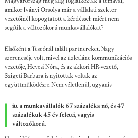
Magyarország még alig foglalkoztak a témával,
amikor Iványi Orsolya már a vállalati szektor
vezetőinél kopogtatott a kérdéssel: miért nem
segítik a változókorú munkavállalókat?
Elsőként a Tescónál talált partnereket. Nagy
szerencséje volt, mivel az üzletlánc kommunikációs
vezetője, Hevesi Nóra, és az akkori HR-vezető,
Szigeti Barbara is nyitottak voltak az
együttműködésre. Nem véletlenül, ugyanis
itt a munkavállalók 67 százaléka nő, és 47
százalékuk 45 év feletti, vagyis
változókorú.