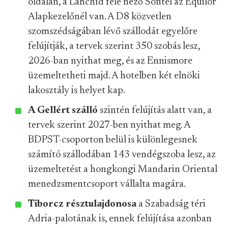
oldalán, a Lánchíd felé néző Sofitel az Equilor
Alapkezelőnél van. A D8 közvetlen
szomszédságában lévő szállodát egyelőre
felújítják, a tervek szerint 350 szobás lesz,
2026-ban nyithat meg, és az Ennismore
üzemeltetheti majd. A hotelben két elnöki
lakosztály is helyet kap.
A Gellért szálló
szintén felújítás alatt van, a
tervek szerint 2027-ben nyithat meg. A
BDPST-csoporton belül is különlegesnek
számító szállodában 143 vendégszoba lesz, az
üzemeltetést a hongkongi Mandarin Oriental
menedzsmentcsoport vállalta magára.
Tiborcz résztulajdonosa
a Szabadság téri
Adria-palotának is, ennek felújítása azonban