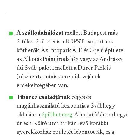
.
A szállodahálózat
mellett Budapest más
értékes épületei is a BDPST-csoporthoz
köthetők. Az Infopark A, E és G jelű épülete,
az Alkotás Point irodaház vagy az Andrássy
úti Sváb-palota mellett a Dürer Park is
(részben) a miniszterelnök vejének
érdekeltségében van.
Tiborcz családjának
céges és
magánhasználatú központja a Svábhegy
oldalában
épülhet meg
. A budai Mártonhegyi
út és a Költő utca sarkán lévő korábbi
gyerekkórház épületét lebontották, és a