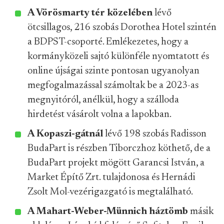
A Vörösmarty tér közelében
lévő
ötcsillagos, 216 szobás Dorothea Hotel szintén
a BDPST-csoporté. Emlékezetes, hogy a
kormányközeli sajtó különféle nyomtatott és
online újságai szinte pontosan ugyanolyan
megfogalmazással számoltak be a 2023-as
megnyitóról, anélkül, hogy a szálloda
hirdetést vásárolt volna a lapokban.
A Kopaszi-gátnál
lévő 198 szobás Radisson
BudaPart is részben Tiborczhoz köthető, de a
BudaPart projekt mögött Garancsi István, a
Market Építő Zrt. tulajdonosa és Hernádi
Zsolt Mol-vezérigazgató is megtalálható.
A Mahart-Weber-Münnich háztömb
másik