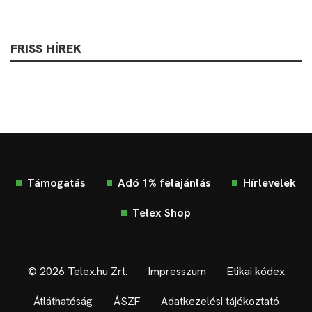
FRISS HÍREK
Támogatás
Adó 1% felajánlás
Hírlevelek
Telex Shop
© 2026 Telex.hu Zrt.
Impresszum
Etikai kódex
Átláthatóság
ÁSZF
Adatkezelési tájékoztató