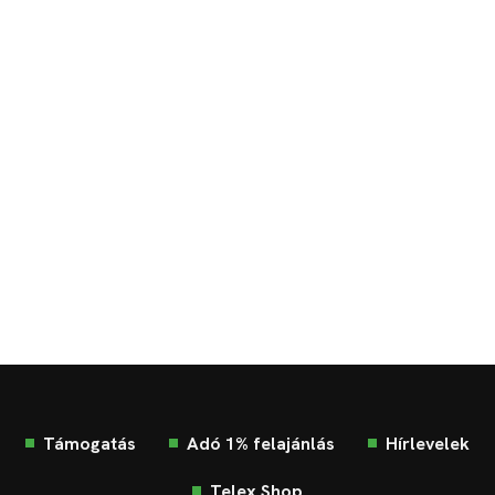
Támogatás
Adó 1% felajánlás
Hírlevelek
Telex Shop