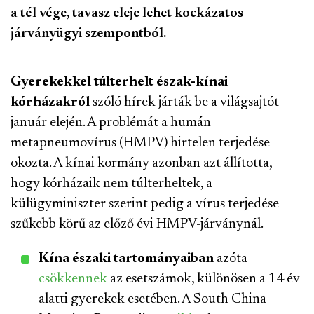
a tél vége, tavasz eleje lehet kockázatos
járványügyi szempontból.
Gyerekekkel túlterhelt észak-kínai
kórházakról
szóló hírek járták be a világsajtót
január elején. A problémát a humán
metapneumovírus (HMPV) hirtelen terjedése
okozta. A kínai kormány azonban azt állította,
hogy kórházaik nem túlterheltek, a
külügyminiszter szerint pedig a vírus terjedése
szűkebb körű az előző évi HMPV-járványnál.
Kína északi tartományaiban
azóta
csökkennek
az esetszámok, különösen a 14 év
alatti gyerekek esetében. A South China