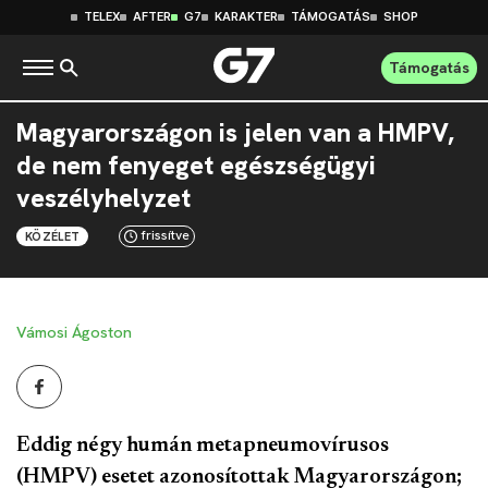
TELEX
AFTER
G7
KARAKTER
TÁMOGATÁS
SHOP
Támogatás
Magyarországon is jelen van a HMPV,
de nem fenyeget egészségügyi
veszélyhelyzet
frissítve
KÖZÉLET
Vámosi Ágoston
Eddig négy humán metapneumovírusos
(HMPV) esetet azonosítottak Magyarországon;