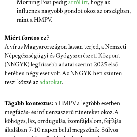
Morning Post pedig
arról írt
, hogy az
influenza nagyobb gondot okoz az országban,
mint a HMPV.
Miért fontos ez?
A vírus Magyarországon lassan terjed, a Nemzeti
Népegészségügyi és Gyógyszerészeti Központ
(NNGYK) legfrissebb adatai szerint 2025 első
hetében négy eset volt. Az NNGYK heti szinten
teszi közzé az
adatokat
.
Tágabb kontextus:
a HMPV a legtöbb esetben
megfázás- és influenzaszerű tüneteket okoz. A
köhögés, láz, orrdugulás, izomfájdalom, fejfájás
általában 7-10 napon belül megszűnik. Súlyos