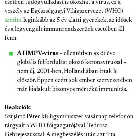
esetben tüdőgyulladást is okozhat a vírus, ez a
veszély az Egészségügyi Világszervezet (WHO)
szerint
leginkább az 5 év alatti gyerekek, az idősek
és a legyengült immunrendszerűek esetében áll
fenn.
A HMPV-vírus
– ellentétben az öt éve
globális felfordulást okozó koronavírussal –
nem új, 2001-ben, Hollandiában írtak le
először. Éppen ezért sok ember szervezetében
már kialakult bizonyos mértékű immunitás.
Reakciók:
Szijjártó Péter külügyminiszter vasárnap telefonon
tárgyalt a WHO főigazgatójával, Tedrosz
Gebrejeszusszal. A megbeszélés után azt írta