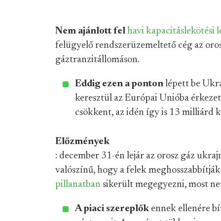
Nem ajánlott fel
havi kapacitáslekötési 
felügyelő rendszerüzemeltető cég az oros
gáztranzitállomáson.
Eddig ezen a ponton
lépett be Ukra
keresztül az Európai Unióba érkezett
csökkent, az idén így is 13 milliárd
Előzmények
: december 31-én lejár az orosz gáz ukraj
valószínű, hogy a felek meghosszabbítják.
pillanatban
sikerült megegyezni, most nem
A piaci szereplők
ennek ellenére b