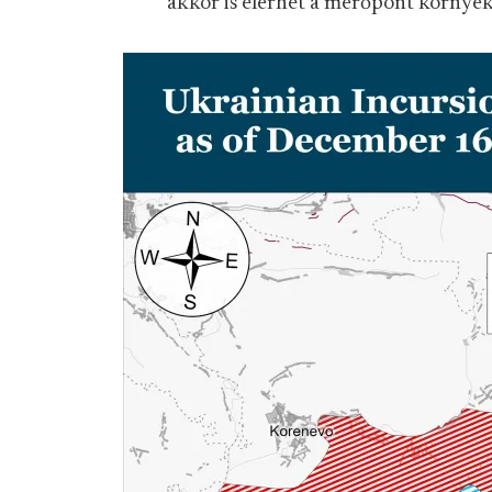
akkor is elérhet a mérőpont környék