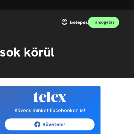
Belépés
Támogatás
ások körül
Kövess minket Facebookon is!
Követem!