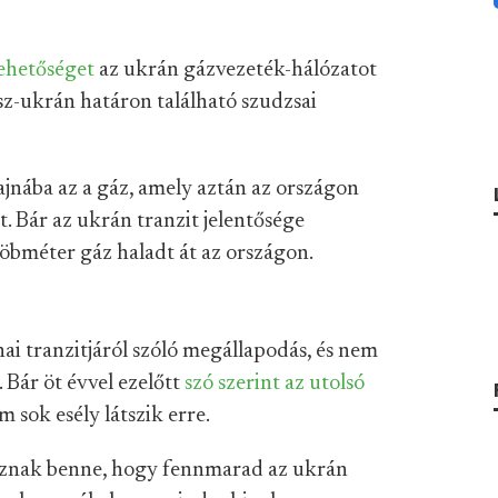
lehetőséget
az ukrán gázvezeték-hálózatot
z-ukrán határon található szudzsai
jnába az a gáz, amely aztán az országon
. Bár az ukrán tranzit jelentősége
 köbméter gáz haladt át az országon.
nai tranzitjáról szóló megállapodás, és nem
 Bár öt évvel ezelőtt
szó szerint az utolsó
 sok esély látszik erre.
íznak benne, hogy fennmarad az ukrán