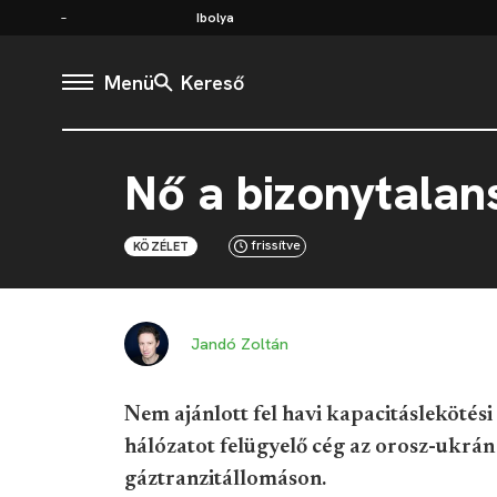
Ibolya
Menü
Kereső
Nő a bizonytalans
frissítve
KÖZÉLET
Jandó Zoltán
Nem ajánlott fel havi kapacitáslekötési
hálózatot felügyelő cég az orosz-ukrán
gáztranzitállomáson.