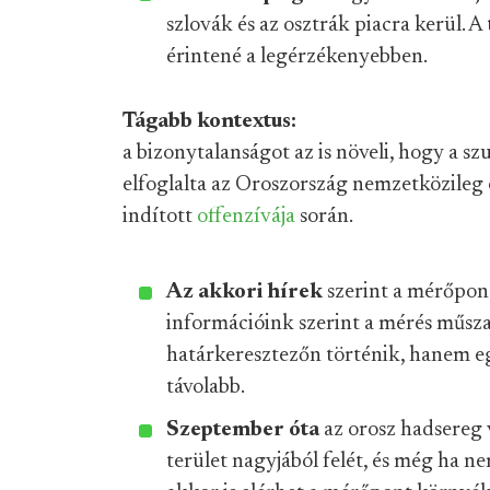
szlovák és az osztrák piacra kerül. A 
érintené a legérzékenyebben.
Tágabb kontextus:
a bizonytalanságot az is növeli, hogy a 
elfoglalta az Oroszország nemzetközileg 
indított
offenzívája
során.
Az akkori hírek
szerint a mérőpon
információink szerint a mérés műsz
határkeresztezőn történik, hanem eg
távolabb.
Szeptember óta
az orosz hadsereg 
terület nagyjából felét, és még ha ne