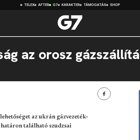
TELEX
AFTER
G7
KARAKTER
TÁMOGATÁS
SHOP
ág az orosz gázszállít
 lehetőséget az ukrán gázvezeték-
 határon található szudzsai