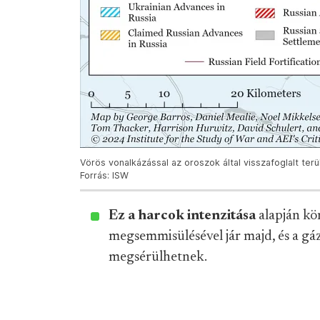
Vörös vonalkázással az oroszok által visszafoglalt terü
Forrás: ISW
Ez a harcok intenzitása
alapján kö
megsemmisülésével jár majd, és a gá
megsérülhetnek.