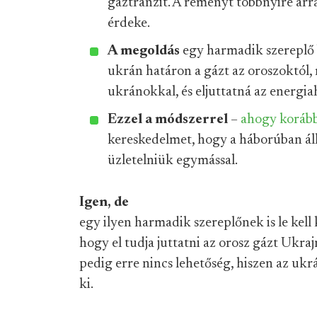
gáztranzit. A reményt többnyire ar
érdeke.
A megoldás
egy harmadik szereplő 
ukrán határon a gázt az oroszoktól, 
ukránokkal, és eljuttatná az energi
Ezzel a módszerrel
–
ahogy korább
kereskedelmet, hogy a háborúban ál
üzletelniük egymással.
Igen, de
egy ilyen harmadik szereplőnek is le kell
hogy el tudja juttatni az orosz gázt Ukra
pedig erre nincs lehetőség, hiszen az uk
ki.