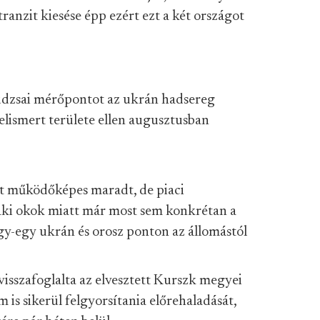
tranzit kiesése épp ezért ezt a két országot
szudzsai mérőpontot az ukrán hadsereg
elismert területe ellen augusztusban
t működőképes maradt, de piaci
aki okok miatt már most sem konkrétan a
y-egy ukrán és orosz ponton az állomástól
visszafoglalta az elvesztett Kurszk megyei
m is sikerül felgyorsítania előrehaladását,