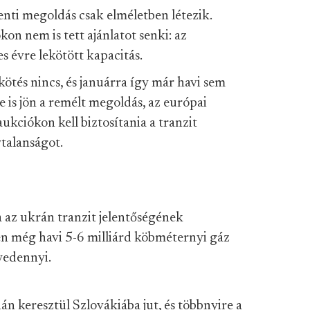
fenti megoldás csak elméletben létezik.
on nem is tett ajánlatot senki: az
s évre lekötött kapacitás.
ötés nincs, és januárra így már havi sem
ze is jön a remélt megoldás, az európai
ukciókon kell biztosítania a tranzit
ytalanságot.
ja az ukrán tranzit jelentőségének
n még havi 5-6 milliárd köbméternyi gáz
yedennyi.
n keresztül Szlovákiába jut, és többnyire a