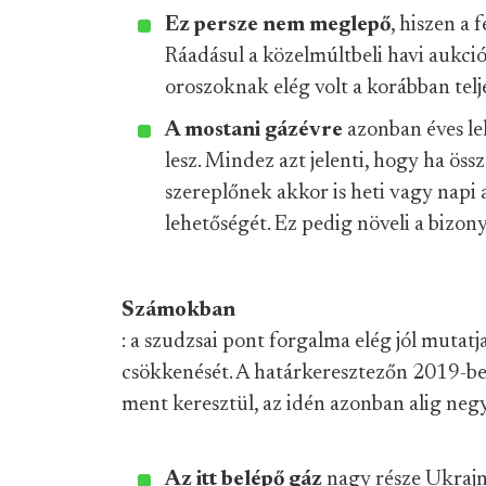
Ez persze nem meglepő
, hiszen a 
Ráadásul a közelmúltbeli havi aukciók
oroszoknak elég volt a korábban telje
A mostani gázévre
azonban éves lek
lesz. Mindez azt jelenti, hogy ha öss
szereplőnek akkor is heti vagy napi a
lehetőségét. Ez pedig növeli a bizon
Számokban
: a szudzsai pont forgalma elég jól mutat
csökkenését. A határkeresztezőn 2019-be
ment keresztül, az idén azonban alig neg
Az itt belépő gáz
nagy része Ukrajná