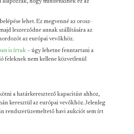
ra alapozzák, hogy mindenkinek ez az
belépése lehet. Ez megvenné az orosz-
majd leszerződne annak szállítására az
ahordozót az európai vevőkhöz.
an is írtuk
– úgy lehetne fenntartani a
ló feleknek nem kellene közvetlenül
 kötni a határkeresztező kapacitást ahhoz,
jnán keresztül az európai vevőkhöz. Jelenleg
rán rendszerüzemeltető havi aukciót sem írt