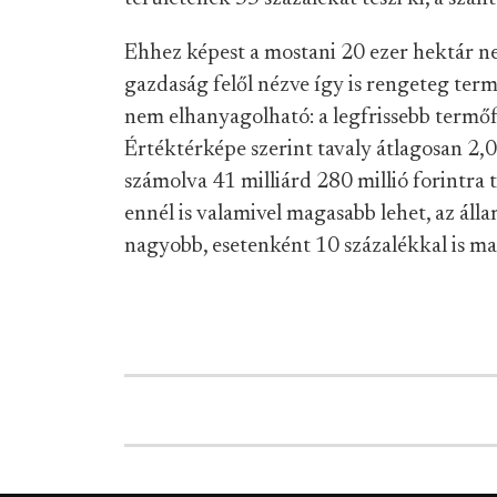
Ehhez képest a mostani 20 ezer hektár n
gazdaság felől nézve így is rengeteg term
nem elhanyagolható: a legfrissebb termő
Értéktérképe szerint tavaly átlagosan 2,06
számolva 41 milliárd 280 millió forintra t
ennél is valamivel magasabb lehet, az állam
nagyobb, esetenként 10 százalékkal is ma