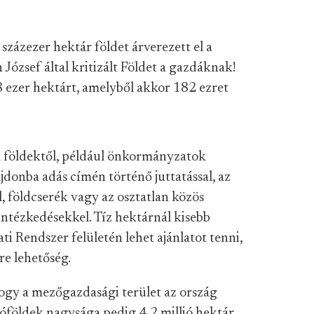
százezer hektár földet árverezett el a
 József által kritizált Földet a gazdáknak!
ezer hektárt, amelyből akkor 182 ezret
k földektől, például önkormányzatok
jdonba adás címén történő juttatással, az
 földcserék vagy az osztatlan közös
ntézkedésekkel. Tíz hektárnál kisebb
ti Rendszer felületén lehet ajánlatot tenni,
re lehetőség.
hogy a mezőgazdasági terület az ország
ntóföldek nagysága pedig 4,2 millió hektár.