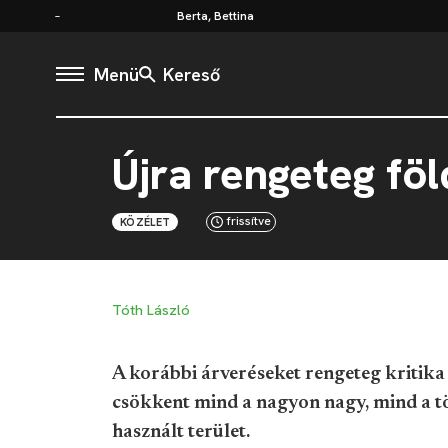
Berta, Bettina
Menü
Kereső
Újra rengeteg föld
frissítve
KÖZÉLET
Tóth László
A korábbi árveréseket rengeteg kritika
csökkent mind a nagyon nagy, mind a t
használt terület.