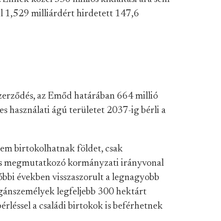
él 1,529 milliárdért hirdetett 147,6
szerződés, az Emőd határában 664 millió
s használati ágú területet 2037-ig bérli a
m birtokolhatnak földet, csak
is megmutatkozó kormányzati irányvonal
óbbi években visszaszorult a legnagyobb
gánszemélyek legfeljebb 300 hektárt
bérléssel a családi birtokok is beférhetnek