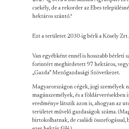
csekély, de a rekorder az Ebes településn
hektáros szántó.
*
Ezt a területet 2030-ig bérli a Kösely Zrt.
Van egyébként ennél is hosszabb bérleti 
forintért meghirdetett 97 hektáros, vegye
„Gazda” Mezőgazdasági Szövetkezet.
Magyarországon cégek, jogi személyek ne
magánszemélyek, és a földárverésekben 
eredménye látszik azon is, ahogyan az ut
területet művelő gazdaságok száma. (Ma
birtokolhatnak, de családi összefogással, 
ezer hektár fölé.)