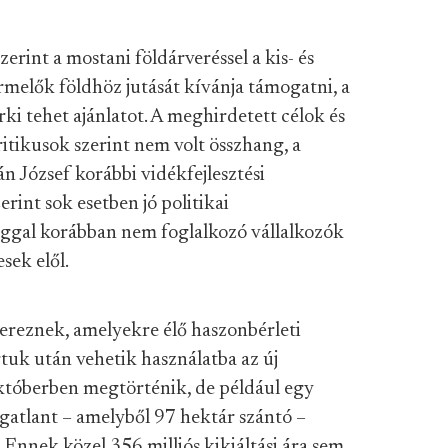
int a mostani földárveréssel a kis- és
rmelők földhöz jutását kívánja támogatni, a
i tehet ajánlatot. A meghirdetett célok és
itikusok szerint nem volt összhang, a
n József korábbi vidékfejlesztési
erint sok esetben jó politikai
ggal korábban nem foglalkozó vállalkozók
sek elől.
vereznek, amelyekre élő haszonbérleti
rtuk után vehetik használatba az új
któberben megtörténik, de például egy
gatlant – amelyből 97 hektár szántó –
 Ennek közel 356 milliós kikiáltási ára sem