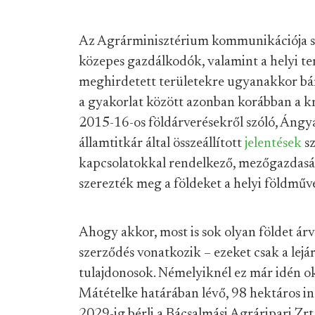
Az Agrárminisztérium kommunikációja szer
közepes gazdálkodók, valamint a helyi te
meghirdetett területekre ugyanakkor bárk
a gyakorlat között azonban korábban a kr
2015-16-os földárverésekről szóló, Ángyá
államtitkár által összeállított
jelentések
sz
kapcsolatokkal rendelkező, mezőgazdasá
szerezték meg a földeket a helyi földműve
Ahogy akkor, most is sok olyan földet ár
szerződés vonatkozik – ezeket csak a lejá
tulajdonosok. Némelyiknél ez már idén o
Mátételke határában lévő, 98 hektáros in
2029-ig bérli a Bácsalmási Agráripari Zrt.