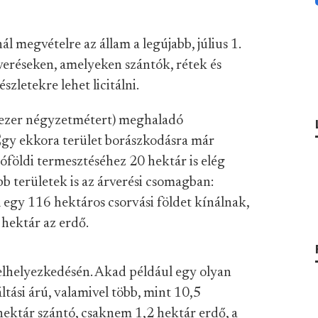
l megvételre az állam a legújabb, július 1.
rveréseken, amelyeken szántók, rétek és
szletekre lehet licitálni.
 ezer négyzetmétert) meghaladó
Egy ekkora terület borászkodásra már
földi termesztéséhez 20 hektár is elég
b területek is az árverési csomagban:
el egy 116 hektáros csorvási földet kínálnak,
 hektár az erdő.
elhelyezkedésén. Akad például egy olyan
áltási árú, valamivel több, mint 10,5
 hektár szántó, csaknem 1,2 hektár erdő, a