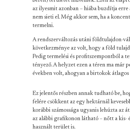
bérelt) területet művelnek. Ezen az elapró
az ilyesmit azonban – hiába buzdítja erre
nem sieti el. Még akkor sem, ha a koncen
termelni.
A rendszerváltozás utáni földtulajdon-vál
következménye az volt, hogy a föld tulajdo
Pedig termelési és profitszempontból a t
tényező. A helyzet ezen a téren ma már pe
években volt, ahogyan a birtokok átlagos
Ez jelentős részben annak tudható be, ho
felére csökkent az egy hektárnál keveseb
korábbi számossága ugyanis lehúzta az át
az alábbi grafikonon látható – nőtt a kis-
használt terület is.