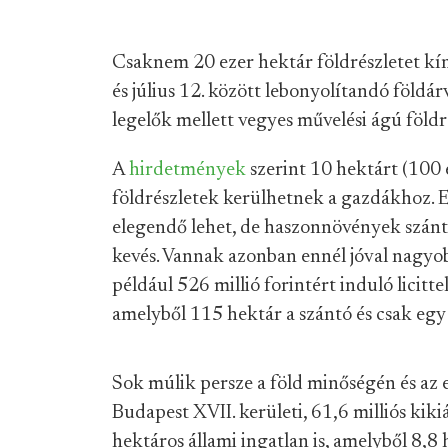
Csaknem 20 ezer hektár földrészletet kíná
és július 12. között lebonyolítandó földá
legelők mellett vegyes művelési ágú földré
A
hirdetmények
szerint 10 hektárt (100
földrészletek kerülhetnek a gazdákhoz. 
elegendő lehet, de haszonnövények szántó
kevés. Vannak azonban ennél jóval nagyob
például 526 millió forintért induló licitt
amelyből 115 hektár a szántó és csak egy
Sok múlik persze a föld minőségén és az 
Budapest XVII. kerületi, 61,6 milliós kiki
hektáros állami ingatlan is, amelyből 8,8