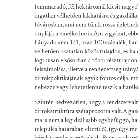
fennmaradó, fél hektárosnál kicsit nagyob
ingatlan vélhetően lakhatásra és gazdálk
fővárosban, ami nem tűnik rossz üzletnek,
duplájára emelkedne is. Ám vigyázat, ebb
hányada nem 1/1, azaz 100 százalék, ha
vélhetően osztatlan közös tulajdon, és ha
logikusan elsősorban a többi résztulajdon
felszámolása, illetve a rendezettség irán
birtokpolitikájának egyik fontos célja, m
nehézzé vagy lehetetlenné teszik a haté
Szintén kedvezőtlen, hogy a rendszerváltá
birtokstruktúra szétaprózottá vált. A 
ma is nem a legideálisabb egybefüggő, han
település határában elterülő), így-úgy meg