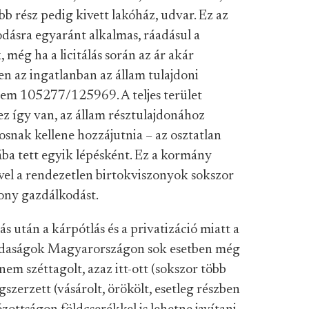
b rész pedig kivett lakóház, udvar. Ez az
odásra egyaránt alkalmas, ráadásul a
 még ha a licitálás során az ár akár
en az ingatlanban az állam tulajdoni
nem 105277/125969. A teljes terület
 ez így van, az állam résztulajdonához
osnak kellene hozzájutnia – az osztatlan
yába tett egyik lépésként. Ez a kormány
ivel a rendezetlen birtokviszonyok sokszor
kony gazdálkodást.
s után a kárpótlás és a privatizáció miatt a
gazdaságok Magyarországon sok esetben még
em széttagolt, azaz itt-ott (sokszor több
szerzett (vásárolt, örökölt, esetleg részben