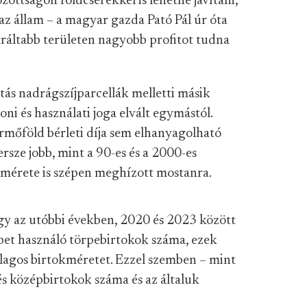
zottságon földcserékkel is lehetne javítani,
 az állam – a magyar gazda Pató Pál úr óta
tráltabb területen nagyobb profitot tudna
tás nadrágszíjparcellák melletti másik
ni és használati joga elvált egymástól.
ermőföld bérleti díja sem elhanyagolható
rsze jobb, mint a 90-es és a 2000-es
 mérete is szépen meghízott mostanra.
gy az utóbbi években, 2020 és 2023 között
bet használó törpebirtokok száma, ezek
lagos birtokméretet. Ezzel szemben – mint
 és középbirtokok száma és az általuk