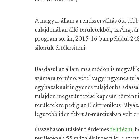
A magyar állam a rendszerváltás óta több 
tulajdonában álló területekből, az Ángyán
program során, 2015-16-ban például 248 
sikerült értékesíteni.
Ráadásul az állam más módon is megváli
számára történő, vétel vagy ingyenes tula
egyházaknak ingyenes tulajdonba adással,
tulajdon megszüntetése kapcsán történt i
területekre pedig az Elektronikus Pályáza
legutóbb idén február-márciusban volt er
Összehasonlításként érdemes
felidézni
, 
területének 55 százalékát teszi ki, a szá