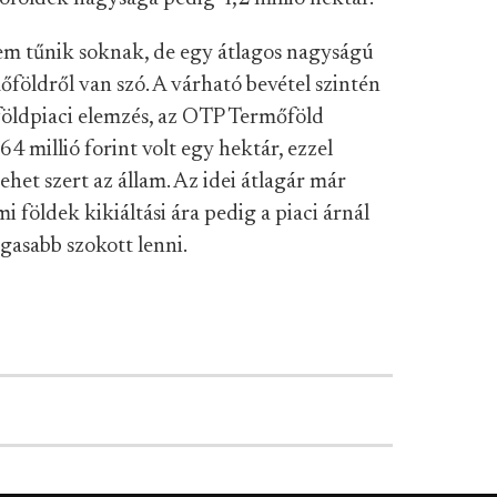
em tűnik soknak, de egy átlagos nagyságú
őföldről van szó. A várható bevétel szintén
földpiaci elemzés, az OTP Termőföld
4 millió forint volt egy hektár, ezzel
ehet szert az állam. Az idei átlagár már
i földek kikiáltási ára pedig a piaci árnál
gasabb szokott lenni.