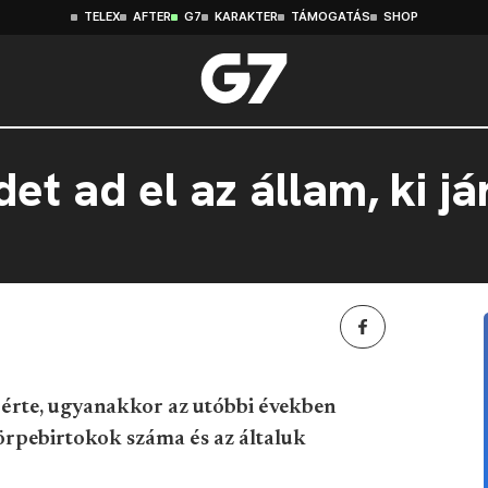
TELEX
AFTER
G7
KARAKTER
TÁMOGATÁS
SHOP
et ad el az állam, ki jár
 érte, ugyanakkor az utóbbi években
örpebirtokok száma és az általuk