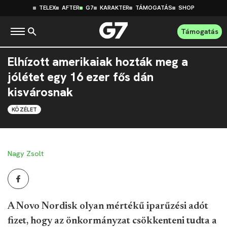
TELEX
AFTER
G7
KARAKTER
TÁMOGATÁS
SHOP
Támogatás
Elhízott amerikaiak hozták meg a
jólétet egy 16 ezer fős dán
kisvárosnak
KÖZÉLET
Nagy Zsolt
A Novo Nordisk olyan mértékű iparűzési adót
fizet, hogy az önkormányzat csökkenteni tudta a