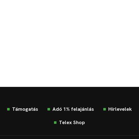
Támogatás
Adó 1% felajánlás
Hírlevelek
Telex Shop