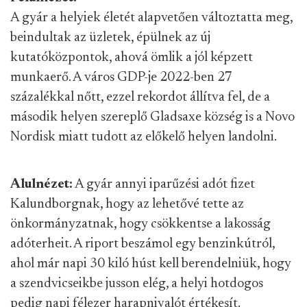
A gyár a helyiek életét alapvetően változtatta meg,
beindultak az üzletek, épülnek az új
kutatóközpontok, ahová ömlik a jól képzett
munkaerő. A város GDP-je 2022-ben 27
százalékkal nőtt, ezzel rekordot állítva fel, de a
második helyen szereplő Gladsaxe község is a Novo
Nordisk miatt tudott az előkelő helyen landolni.
Alulnézet:
A gyár annyi iparűzési adót fizet
Kalundborgnak, hogy az lehetővé tette az
önkormányzatnak, hogy csökkentse a lakosság
adóterheit. A riport beszámol egy benzinkútról,
ahol már napi 30 kiló húst kell berendelniük, hogy
a szendvicseikbe jusson elég, a helyi hotdogos
pedig napi félezer harapnivalót értékesít.