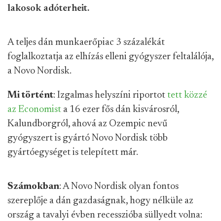
lakosok adóterheit.
A teljes dán munkaerőpiac 3 százalékát
foglalkoztatja az elhízás elleni gyógyszer feltalálója,
a Novo Nordisk.
Mi történt
: Izgalmas helyszíni riportot
tett közzé
az Economist
a 16 ezer fős dán kisvárosról,
Kalundborgról, ahová az Ozempic nevű
gyógyszert is gyártó Novo Nordisk több
gyártóegységet is telepített már.
Számokban
: A Novo Nordisk olyan fontos
szereplője a dán gazdaságnak, hogy nélküle az
ország a tavalyi évben recesszióba süllyedt volna: