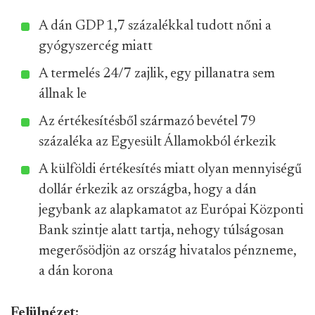
A dán GDP 1,7 százalékkal tudott nőni a
gyógyszercég miatt
A termelés 24/7 zajlik, egy pillanatra sem
állnak le
Az értékesítésből származó bevétel 79
százaléka az Egyesült Államokból érkezik
A külföldi értékesítés miatt olyan mennyiségű
dollár érkezik az országba, hogy a dán
jegybank az alapkamatot az Európai Központi
Bank szintje alatt tartja, nehogy túlságosan
megerősödjön az ország hivatalos pénzneme,
a dán korona
Felülnézet: