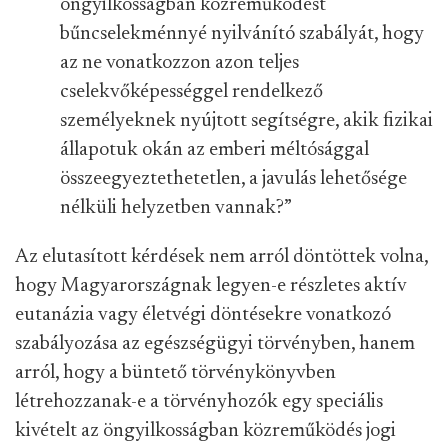
öngyilkosságban közreműködést
bűncselekménnyé nyilvánító szabályát, hogy
az ne vonatkozzon azon teljes
cselekvőképességgel rendelkező
személyeknek nyújtott segítségre, akik fizikai
állapotuk okán az emberi méltósággal
összeegyeztethetetlen, a javulás lehetősége
nélküli helyzetben vannak?”
Az elutasított kérdések nem arról döntöttek volna,
hogy Magyarországnak legyen-e részletes aktív
eutanázia vagy életvégi döntésekre vonatkozó
szabályozása az egészségügyi törvényben, hanem
arról, hogy a büntető törvénykönyvben
létrehozzanak-e a törvényhozók egy speciális
kivételt az öngyilkosságban közreműködés jogi