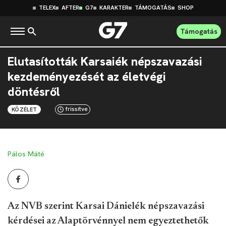
TELEX
AFTER
G7
KARAKTER
TÁMOGATÁS
SHOP
Támogatás
Elutasították Karsaiék népszavazási
kezdeményezését az életvégi
döntésről
frissítve
KÖZÉLET
Pálos Máté
Az NVB szerint Karsai Dánielék népszavazási
kérdései az Alaptörvénnyel nem egyeztethetők