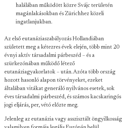
halálában működött közre Svájc területén
magánlakásokban és Zürichhez közeli
ingatlanjukban.
Az első eutanáziaszabályozás Hollandiában
született meg a kétezres évek elején, több mint 20
évnyi aktív társadalmi párbeszéd – és a
szürkezónában működő létező
eutanáziagyakorlatok – után. Azóta több ország
hozott hasonló alapon törvényeket, ezeket
általában vitákat generáló nyilvános esetek, sok
éves társadalmi párbeszéd, és számos kacskaringós
jogi eljárás, per, vétó előzte meg.
Jelenleg az eutanázia vagy asszisztált öngyilkosság
valamilyen formája legális Európán belül