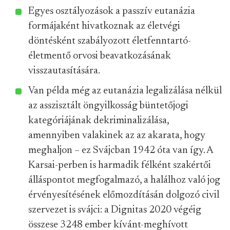
Egyes osztályozások a passzív eutanázia
formájaként hivatkoznak az életvégi
döntésként szabályozott életfenntartó-
életmentő orvosi beavatkozásának
visszautasítására.
Van példa még az eutanázia legalizálása nélkül
az asszisztált öngyilkosság büntetőjogi
kategóriájának dekriminalizálása,
amennyiben valakinek az az akarata, hogy
meghaljon – ez Svájcban 1942 óta van így. A
Karsai-perben is harmadik félként szakértői
álláspontot megfogalmazó, a halálhoz való jog
érvényesítésének előmozdításán dolgozó civil
szervezet is svájci: a Dignitas 2020 végéig
összese 3248 ember kívánt-meghívott