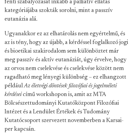
fenti szabályozását inkább a palliatív ellátás
kategóriájába szokták sorolni, mint a passzív
eutanázia alá.
Ugyanakkor ez az elhatárolás nem egyértelmű, és
az is tény, hogy az újabb, a kérdéssel foglalkozó jogi
és bioetikai szakirodalom sem különböztet már
meg passzív és aktív eutanáziát, úgy érvelve, hogy
az orvos nem cselekvése és cselekvése között nem
ragadható meg lényegi különbség – ez elhangzott
például
Az életvégi döntések filozófiai és jogelméleti
kérdései
című workshopon is, amit az MTA
Bölcsészettudományi Kutatóközpont Filozófiai
Intézet és a Lendület Értékek és Tudomány
Kutatócsoport szervezett novemberben a Karsai-
per kapcsán.