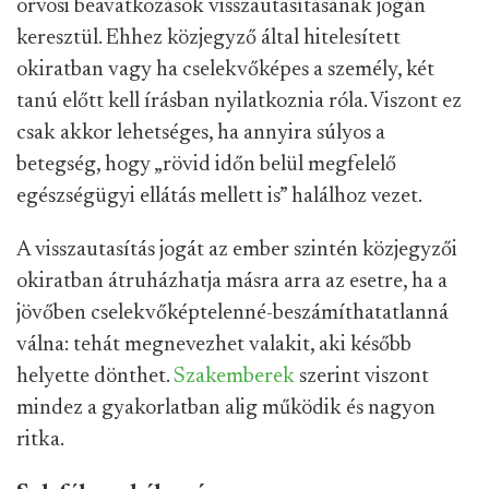
orvosi beavatkozások visszautasításának jogán
keresztül. Ehhez közjegyző által hitelesített
okiratban vagy ha cselekvőképes a személy, két
tanú előtt kell írásban nyilatkoznia róla. Viszont ez
csak akkor lehetséges, ha annyira súlyos a
betegség, hogy „rövid időn belül megfelelő
egészségügyi ellátás mellett is” halálhoz vezet.
A visszautasítás jogát az ember szintén közjegyzői
okiratban átruházhatja másra arra az esetre, ha a
jövőben cselekvőképtelenné-beszámíthatatlanná
válna: tehát megnevezhet valakit, aki később
helyette dönthet.
Szakemberek
szerint viszont
mindez a gyakorlatban alig működik és nagyon
ritka.