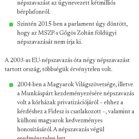
népszavazást az úgynevezett kétmilliós
bérplafonról.
Szintén 2015-ben a parlament úgy döntött,
hogy az MSZP-s Gőgös Zoltán földügyi
népszavazását nem írja ki.
A 2003-as EU-népszavazás óta négy népszavazást
tartott ország, többségük érvénytelen volt.
2004-ben a Magyarok Világszövetsége, illetve
a Munkáspárt kezdeményezésére népszavazás
volt a kórházak privatizációjáról – ehhez a
kérdéshez a Fidesz is csatlakozott –, valamint a
külhoni magyarok kedvezményes
honosításáról. A népszavazás végül
eredménytelen lett.