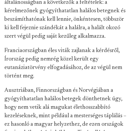
általánosságban a következők a feltételek: a
kérelmezőnek gyógyíthatatlan halálos betegnek és
beszámíthatónak kell lennie, önkéntesen, többször
ki kell fejeznie szándékát a halálra, a halált okozó
szert végül pedig saját kezűleg alkalmazza.
Franciaországban éles viták zajlanak a kérdésről,
Írország pedig nemrég közel került egy
eutanáziatörvény elfogadásához, de az végül nem
történt meg.
Ausztriában, Finnországban és Norvégiában a
gyógyíthatatlan halálos betegek dönthetnek úgy,
hogy nem vetik alá magukat élethosszabbító
kezeléseknek, mint például a mesterséges táplálás –
ez hasonló a magyar helyzethez, de ezen országok