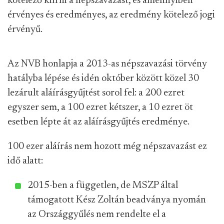
kötelező kiírni a népszavazást, és amennyiben
érvényes és eredményes, az eredmény kötelező jogi
érvényű.
Az NVB honlapja a 2013-as népszavazási törvény
hatályba lépése és idén október között közel 30
lezárult aláírásgyűjtést sorol fel: a 200 ezret
egyszer sem, a 100 ezret kétszer, a 10 ezret öt
esetben lépte át az aláírásgyűjtés eredménye.
100 ezer aláírás nem hozott még népszavazást ez
idő alatt:
2015-ben a független, de MSZP által
támogatott Kész Zoltán beadványa nyomán
az Országgyűlés nem rendelte el a