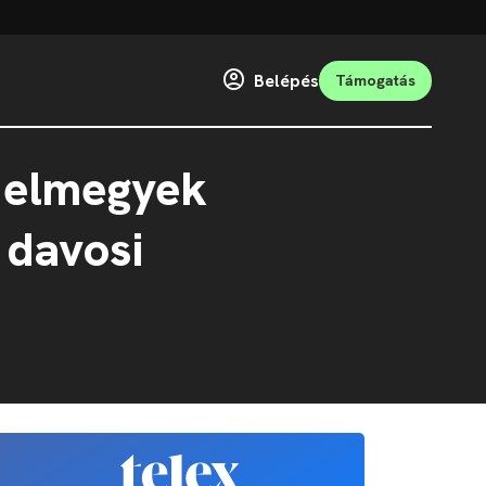
Belépés
Támogatás
g elmegyek
 davosi