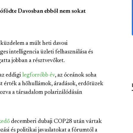
 hófödte Davosban ebből nem sokat
 küzdelem a múlt heti davosi
s intelligencia üzleti felhasználása és
atta jobban a résztvevőket.
 az eddigi
legforróbb év
, az óceánok soha
 érték a hőhullámok, áradások, erdőtüzek
ozva a társadalom polarizálódásán
kedő
decemberi dubaji COP28 után vártak
si és politikai javaslatokat a fórumtól a