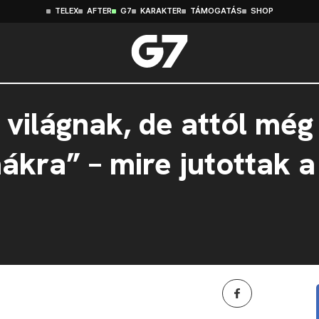
TELEX
AFTER
G7
KARAKTER
TÁMOGATÁS
SHOP
a világnak, de attól mé
ákra” – mire jutottak a