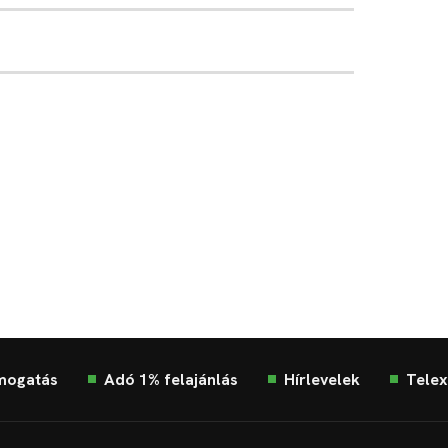
mogatás
Adó 1% felajánlás
Hírlevelek
Telex