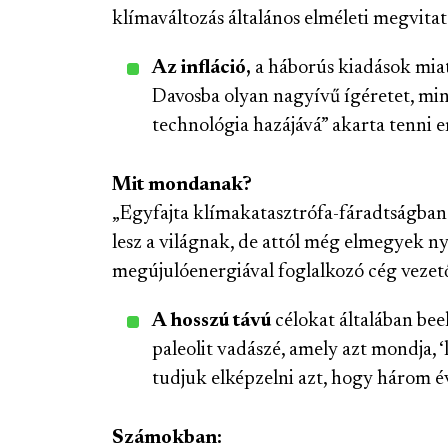
klímaváltozás általános elméleti megvitat
Az infláció,
a háborús kiadások mia
Davosba olyan nagyívű ígéretet, mint
technológia hazájává” akarta tenni e
Mit mondanak?
„Egyfajta klímakatasztrófa-fáradtságban
lesz a világnak, de attól még elmegyek 
megújulóenergiával foglalkozó cég vezető
A hosszú távú
célokat általában be
paleolit vadászé, amely azt mondja, ‘
tudjuk elképzelni azt, hogy három é
Számokban: