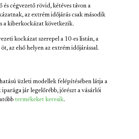
 és cégvezető rövid, kétéves távon a
kázatnak, az extrém időjárás csak második
és a kiberkockázat következik.
zeti kockázat szerepel a 10-es listán, a
t, az első helyen az extrém időjárással.
hatású üzleti modellek felépítésében látja a
parága jár legelőrébb, jórészt a vásárlói
hatóbb
termékeket keresik
.