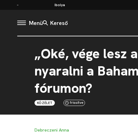
Ibolya
Menü
Kereső
„Oké, vége lesz 
nyaralni a Baham
fórumon?
frissítve
KÖZÉLET
Debreczeni Anna