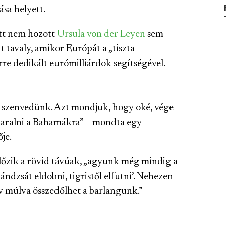
ása helyett.
tt nem hozott
Ursula von der Leyen
sem
 tavaly, amikor Európát a „tiszta
rre dedikált eurómilliárdok segítségével.
 szenvedünk. Azt mondjuk, hogy oké, vége
nyaralni a Bahamákra” – mondta egy
je.
előzik a rövid távúak, „agyunk még mindig a
lándzsát eldobni, tigristől elfutni’. Nehezen
v múlva összedőlhet a barlangunk.”