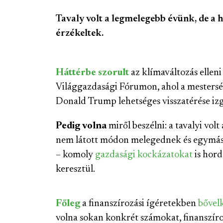
Tavaly volt a legmelegebb évünk, de a
érzékeltek.
Háttérbe szorult
az klímaváltozás elleni
Világgazdasági Fórumon, ahol a mestersége
Donald Trump lehetséges visszatérése izg
Pedig volna
miről beszélni: a tavalyi volt
nem látott módon melegednek és egymást
– komoly
gazdasági kockázatokat
is hord
keresztül.
Főleg
a finanszírozási ígéretekben
bővel
volna sokan konkrét számokat, finanszírozá