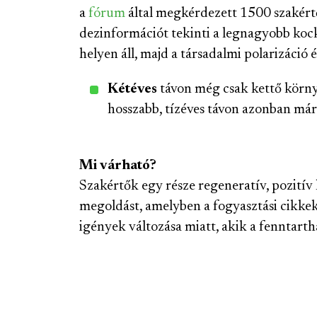
a
fórum
által megkérdezett 1500 szakértő
dezinformációt tekinti a legnagyobb koc
helyen áll, majd a társadalmi polarizáció 
Kétéves
távon még csak kettő környe
hosszabb, tízéves távon azonban már ö
Mi várható?
Szakértők egy része regeneratív, pozitív 
megoldást, amelyben a fogyasztási cikkek i
igények változása miatt, akik a fenntart