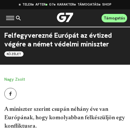
TELEX
AFTER
G7
KARAKTER
TÁMOGATÁS
SHOP
Támogatás
Felfegyverezné Európát az évtized
végére a német védelmi miniszter
KÖZÉLET
Nagy Zsolt
A miniszter szerint csupán néhány éve van
Európának, hogy komolyabban felkészüljön egy
konfliktusra.