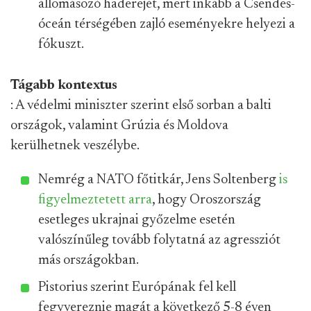
állomásozó haderejét, mert inkább a Csendes-
óceán térségében zajló eseményekre helyezi a
fókuszt.
Tágabb kontextus
: A védelmi miniszter szerint első sorban a balti
országok, valamint Grúzia és Moldova
kerülhetnek veszélybe.
Nemrég a NATO főtitkár, Jens Soltenberg
is
figyelmeztetett arra
, hogy Oroszország
esetleges ukrajnai győzelme esetén
valószínűleg tovább folytatná az agressziót
más országokban.
Pistorius szerint Európának fel kell
fegyvereznie magát a következő 5-8 éven