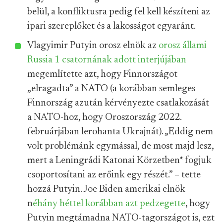
belül, a konfliktusra pedig fel kell készíteni az
ipari szereplőket és a lakosságot egyaránt.
Vlagyimir Putyin orosz elnök az
orosz állami
Russia 1 csatornának adott interjújában
megemlítette azt, hogy Finnországot
„elragadta” a NATO (a korábban semleges
Finnország azután kérvényezte csatlakozását
a NATO-hoz, hogy Oroszország 2022.
februárjában lerohanta Ukrajnát). „Eddig nem
volt problémánk egymással, de most majd lesz,
mert a Leningrádi Katonai Körzetben
*
fogjuk
csoportosítani az erőink egy részét.” – tette
hozzá Putyin. Joe Biden amerikai elnök
n
éhány héttel korábban azt pedzegette
, hogy
Putyin megtámadna NATO-tagországot is, ezt