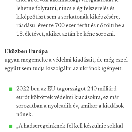
ahol az orvosi alkalmassági vizsgálatokat le
lehetne folytatni, nincs elég felszerelés és
kiképzőtiszt sem a sorkatonák kiképzésére,
ráadásul évente 700 ezer férfit és nő tölti be a
18. életévet, akiket aztán be kéne sorozni.
Eközben Európa
ugyan megemelte a védelmi kiadásait, de még ezzel
együtt sem tudja kiszolgálni az ukránok igényeit.
2022-ben az EU-tagországot 240 milliárd
eurót költöttek védelmi kiadásokra, ez már
sorozatban a nyolcadik év, amikor a kiadások
nőnek.
„A hadseregeinknek fel kell készülnie sokkal