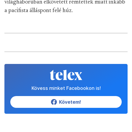
világháborúban elkövetett rémtettek miatt inkább
a pacifista álláspont felé húz.
Kövess minket Facebookon is!
Követem!