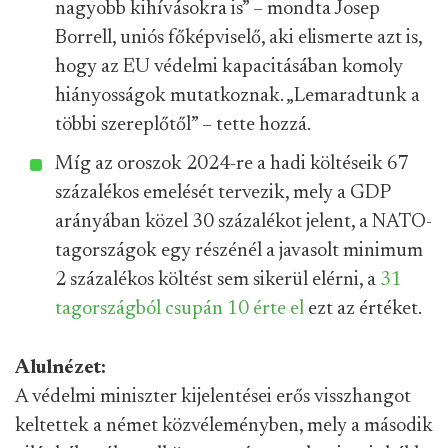
nagyobb kihívásokra is” – mondta Josep
Borrell, uniós főképviselő, aki elismerte azt is,
hogy az EU védelmi kapacitásában komoly
hiányosságok mutatkoznak. „Lemaradtunk a
többi szereplőtől” – tette hozzá.
Míg az oroszok 2024-re a hadi költéseik 67
százalékos emelését tervezik, mely a GDP
arányában közel 30 százalékot jelent, a NATO-
tagországok egy részénél a javasolt minimum
2 százalékos költést sem sikerül elérni, a
31
tagországból csupán 10 érte el
ezt az értéket.
Alulnézet:
A védelmi miniszter kijelentései erős visszhangot
keltettek a német közvéleményben, mely a második