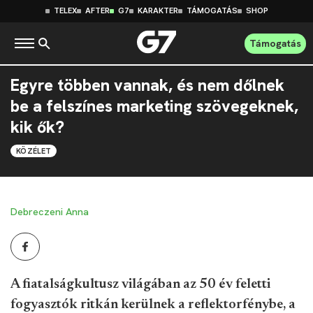
TELEX
AFTER
G7
KARAKTER
TÁMOGATÁS
SHOP
Támogatás
Egyre többen vannak, és nem dőlnek
be a felszínes marketing szövegeknek,
kik ők?
KÖZÉLET
Debreczeni Anna
A fiatalságkultusz világában az 50 év feletti
fogyasztók ritkán kerülnek a reflektorfénybe, a