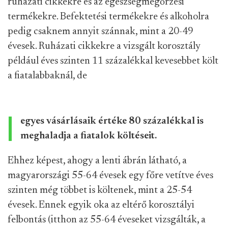
ruházati cikkekre és az egészségmegőrzési
termékekre. Befektetési termékekre és alkoholra
pedig csaknem annyit szánnak, mint a 20-49
évesek. Ruházati cikkekre a vizsgált korosztály
például éves szinten 11 százalékkal kevesebbet költ
a fiatalabbaknál, de
egyes vásárlásaik értéke 80 százalékkal is
meghaladja a fiatalok költéseit.
Ehhez képest, ahogy a lenti ábrán látható, a
magyarországi 55-64 évesek egy főre vetítve éves
szinten még többet is költenek, mint a 25-54
évesek. Ennek egyik oka az eltérő korosztályi
felbontás (itthon az 55-64 éveseket vizsgálták, a