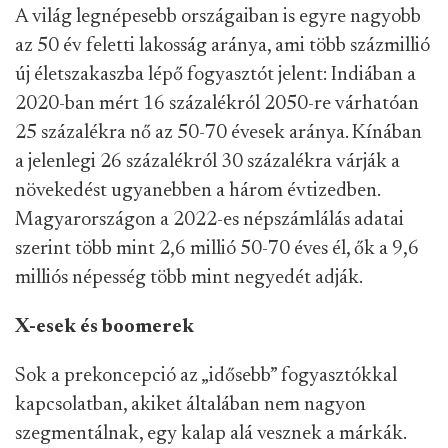
A világ legnépesebb országaiban is egyre nagyobb
az 50 év feletti lakosság aránya, ami több százmillió
új életszakaszba lépő fogyasztót jelent: Indiában a
2020-ban mért 16 százalékról 2050-re várhatóan
25 százalékra nő az 50-70 évesek aránya. Kínában
a jelenlegi 26 százalékról 30 százalékra várják a
növekedést ugyanebben a három évtizedben.
Magyarországon a 2022-es népszámlálás adatai
szerint több mint 2,6 millió 50-70 éves él, ők a 9,6
milliós népesség több mint negyedét adják.
X-esek és boomerek
Sok a prekoncepció az „idősebb” fogyasztókkal
kapcsolatban, akiket általában nem nagyon
szegmentálnak, egy kalap alá vesznek a márkák.