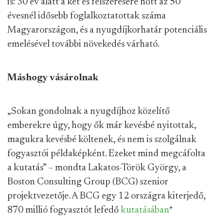
is: 30 év alatt a két és félszeresére nőtt az 50
évesnél idősebb foglalkoztatottak száma
Magyarországon, és a nyugdíjkorhatár potenciális
emelésével további növekedés várható.
Máshogy vásárolnak
„Sokan gondolnak a nyugdíjhoz közelítő
emberekre úgy, hogy ők már kevésbé nyitottak,
magukra kevésbé költenek, és nem is szolgálnak
fogyasztói példaképként. Ezeket mind megcáfolta
a kutatás” – mondta Lakatos-Török György, a
Boston Consulting Group (BCG) szenior
projektvezetője. A BCG egy 12 országra kiterjedő,
870 millió fogyasztót lefedő
kutatásában
*