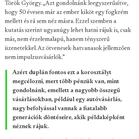
Török György. „Azt gondolnánk leegyszerűsítve,
hogy 50 évesen már az ember kiköt egy fogkrém
mellett és rá sem néz másra. Ezzel szemben a
kutatás szerint ugyanúgy lehet hatni rájuk is, csak
más, nem érzelemalapú, hanem tényszerű
üzenetekkel. Az ötvenesek-hatvanasok jellemzően
nem impulzusvásárlók.”
Azért duplán fontos ezt a korosztályt
megcélozni, mert több pénzük van, mint
gondolnánk, emellett a nagyobb összegű
vásárlásokban, például egy autóvásárlás,
nagy befolyással vannak a fiatalabb
generációk döntéseire, akik példaképként
néznek rájuk.