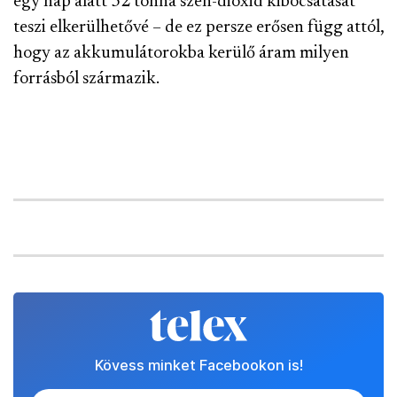
egy nap alatt 32 tonna szén-dioxid kibocsátását
teszi elkerülhetővé – de ez persze erősen függ attól,
hogy az akkumulátorokba kerülő áram milyen
forrásból származik.
Kövess minket Facebookon is!