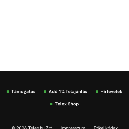
Támogatás
Adó 1% felajánlás
Hírlevelek
Telex Shop
© 2026 Telex.hu Zrt.
Impresszum
Etikai kódex