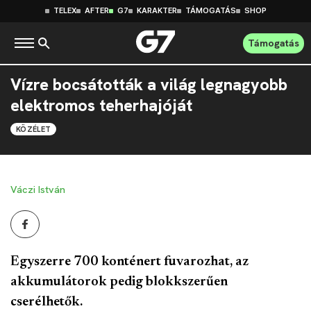
TELEX
AFTER
G7
KARAKTER
TÁMOGATÁS
SHOP
Támogatás
Vízre bocsátották a világ legnagyobb
elektromos teherhajóját
KÖZÉLET
Váczi István
Egyszerre 700 konténert fuvarozhat, az
akkumulátorok pedig blokkszerűen
cserélhetők.