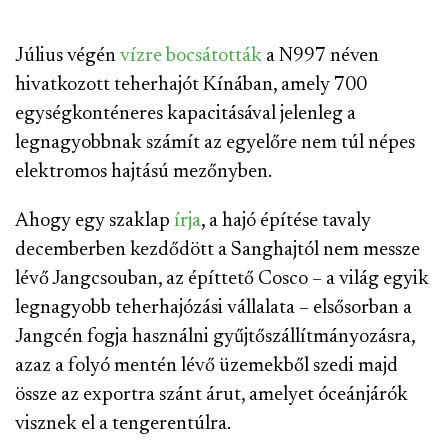
Július végén
vízre bocsátották
a N997 néven
hivatkozott teherhajót Kínában, amely 700
egységkonténeres kapacitásával jelenleg a
legnagyobbnak számít az egyelőre nem túl népes
elektromos hajtású mezőnyben.
Ahogy egy szaklap
írja
, a hajó építése tavaly
decemberben kezdődött a Sanghajtól nem messze
lévő Jangcsouban, az építtető Cosco – a világ egyik
legnagyobb teherhajózási vállalata – elsősorban a
Jangcén fogja használni gyűjtőszállítmányozásra,
azaz a folyó mentén lévő üzemekből szedi majd
össze az exportra szánt árut, amelyet óceánjárók
visznek el a tengerentúlra.