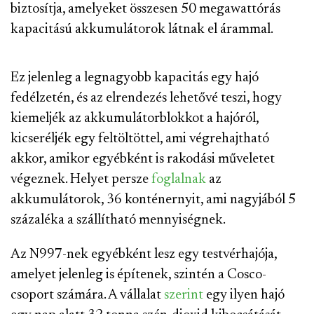
biztosítja, amelyeket összesen 50 megawattórás
kapacitású akkumulátorok látnak el árammal.
Ez jelenleg a legnagyobb kapacitás egy hajó
fedélzetén, és az elrendezés lehetővé teszi, hogy
kiemeljék az akkumulátorblokkot a hajóról,
kicseréljék egy feltöltöttel, ami végrehajtható
akkor, amikor egyébként is rakodási műveletet
végeznek. Helyet persze
foglalnak
az
akkumulátorok, 36 konténernyit, ami nagyjából 5
százaléka a szállítható mennyiségnek.
Az N997-nek egyébként lesz egy testvérhajója,
amelyet jelenleg is építenek, szintén a Cosco-
csoport számára. A vállalat
szerint
egy ilyen hajó