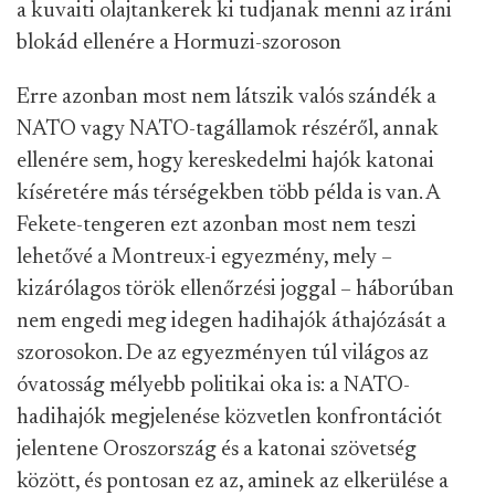
a kuvaiti olajtankerek ki tudjanak menni az iráni
blokád ellenére a Hormuzi-szoroson
Erre azonban most nem látszik valós szándék a
NATO vagy NATO-tagállamok részéről, annak
ellenére sem, hogy kereskedelmi hajók katonai
kíséretére más térségekben több példa is van. A
Fekete-tengeren ezt azonban most nem teszi
lehetővé a Montreux-i egyezmény, mely –
kizárólagos török ellenőrzési joggal – háborúban
nem engedi meg idegen hadihajók áthajózását a
szorosokon. De az egyezményen túl világos az
óvatosság mélyebb politikai oka is: a NATO-
hadihajók megjelenése közvetlen konfrontációt
jelentene Oroszország és a katonai szövetség
között, és pontosan ez az, aminek az elkerülése a