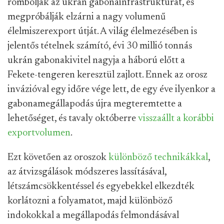
rombolják az ukrán gabonainfrastruktúrát, és
megpróbálják elzárni a nagy volumenű
élelmiszerexport útját. A világ élelmezésében is
jelentős tételnek számító, évi 30 millió tonnás
ukrán gabonakivitel nagyja a háború előtt a
Fekete-tengeren keresztül zajlott. Ennek az orosz
invázióval egy időre vége lett, de egy éve ilyenkor a
gabonamegállapodás újra megteremtette a
lehetőséget, és tavaly októberre
visszaállt a korábbi
exportvolumen
.
Ezt követően az oroszok
különböző technikákkal
,
az átvizsgálások módszeres lassításával,
létszámcsökkentéssel és egyebekkel elkezdték
korlátozni a folyamatot, majd különböző
indokokkal a megállapodás felmondásával