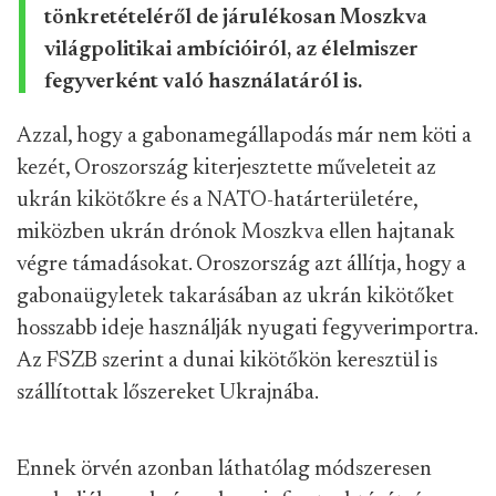
tönkretételéről de járulékosan Moszkva
világpolitikai ambícióiról, az élelmiszer
fegyverként való használatáról is.
Azzal, hogy a gabonamegállapodás már nem köti a
kezét, Oroszország kiterjesztette műveleteit az
ukrán kikötőkre és a NATO-határterületére,
miközben ukrán drónok Moszkva ellen hajtanak
végre támadásokat. Oroszország azt állítja, hogy a
gabonaügyletek takarásában az ukrán kikötőket
hosszabb ideje használják nyugati fegyverimportra.
Az FSZB szerint a dunai kikötőkön keresztül is
szállítottak lőszereket Ukrajnába.
Ennek örvén azonban láthatólag módszeresen