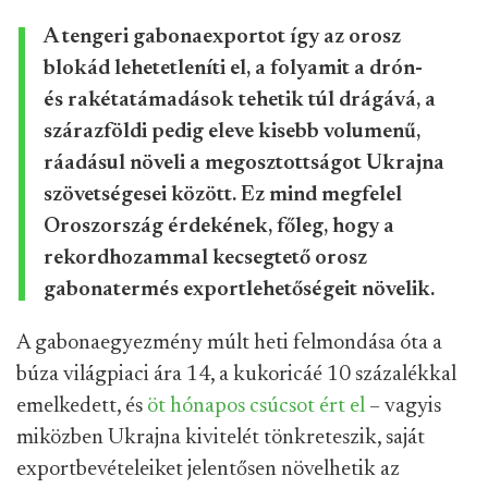
A tengeri gabonaexportot így az orosz
blokád lehetetleníti el, a folyamit a drón-
és rakétatámadások tehetik túl drágává, a
szárazföldi pedig eleve kisebb volumenű,
ráadásul növeli a megosztottságot Ukrajna
szövetségesei között. Ez mind megfelel
Oroszország érdekének, főleg, hogy a
rekordhozammal kecsegtető orosz
gabonatermés exportlehetőségeit növelik.
A gabonaegyezmény múlt heti felmondása óta a
búza világpiaci ára 14, a kukoricáé 10 százalékkal
emelkedett, és
öt hónapos csúcsot ért el
– vagyis
miközben Ukrajna kivitelét tönkreteszik, saját
exportbevételeiket jelentősen növelhetik az