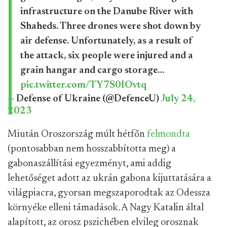
infrastructure on the Danube River with
Shaheds. Three drones were shot down by
air defense. Unfortunately, as a result of
the attack, six people were injured and a
grain hangar and cargo storage…
pic.twitter.com/TY7S0IOvtq
— Defense of Ukraine (@DefenceU)
July 24,
2023
Miután Oroszország múlt hétfőn
felmondta
(pontosabban nem hosszabbította meg) a
gabonaszállítási egyezményt, ami addig
lehetőséget adott az ukrán gabona kijuttatására a
világpiacra, gyorsan megszaporodtak az Odessza
környéke elleni támadások. A Nagy Katalin által
alapított, az orosz pszichében elvileg orosznak