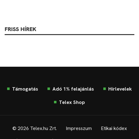
FRISS HÍREK
Támogatás
Adó 1% felajánlás
Hírlevelek
Telex Shop
© 2026 Telex.hu Zrt.
Impresszum
Etikai kódex