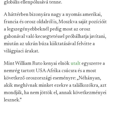
globális ellenpólusává tenne.
A háttérben bizonyára nagy a nyomás amerikai,
francia és orosz oldalról is, Moszkva saját pozícióit
a legszegényebbeknél pedig most az orosz
gabonával való kecsegtetéssel próbálhatja javítani,
miután az ukrán búza kiiktatásával felvitte a
világpiaci árakat.
Mint William Ruto kenyai elnök
utalt
egyszerre a
nemrég tartott USA-Afrika csúcsra és a most
következő oroszországi eseményre: „Néhányan,
akik meghívnak minket ezekre a találkozókra, azt
mondják, ha nem jöttök el, annak következményei
lesznek.”