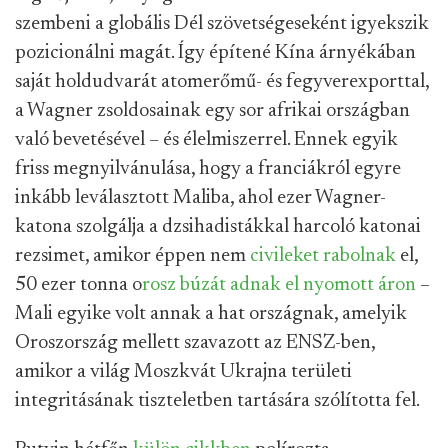
szembeni a globális Dél szövetségeseként igyekszik
pozicionálni magát. Így építené Kína árnyékában
saját holdudvarát atomerőmű- és fegyverexporttal,
a Wagner zsoldosainak egy sor afrikai országban
való bevetésével – és élelmiszerrel. Ennek egyik
friss megnyilvánulása, hogy a franciákról egyre
inkább leválasztott Maliba, ahol ezer Wagner-
katona szolgálja a dzsihadistákkal harcoló katonai
rezsimet, amikor éppen nem
civileket rabolnak
el,
50 ezer tonna o
rosz búzát adnak el nyomott áron
–
Mali egyike volt annak a hat országnak, amelyik
Oroszország mellett szavazott az ENSZ-ben,
amikor a világ Moszkvát Ukrajna területi
integritásának tiszteletben tartására szólította fel.