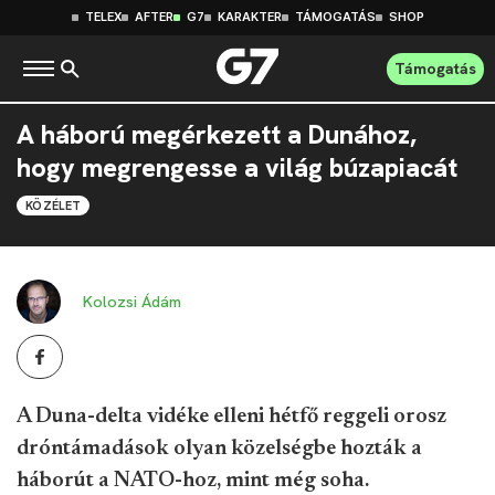
TELEX
AFTER
G7
KARAKTER
TÁMOGATÁS
SHOP
Támogatás
A háború megérkezett a Dunához,
hogy megrengesse a világ búzapiacát
KÖZÉLET
Kolozsi Ádám
A Duna-delta vidéke elleni hétfő reggeli orosz
dróntámadások olyan közelségbe hozták a
háborút a NATO-hoz, mint még soha.