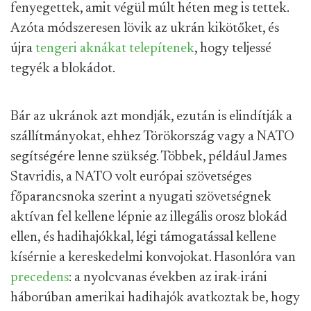
fenyegettek, amit végül múlt héten meg is tettek.
Azóta módszeresen lövik az ukrán kikötőket, és
újra
tengeri aknákat telepítenek
, hogy teljessé
tegyék a blokádot.
Bár az ukránok azt mondják, ezután is elindítják a
szállítmányokat, ehhez Törökország vagy a NATO
segítségére lenne szükség. Többek, például James
Stavridis, a NATO volt európai szövetséges
főparancsnoka szerint a nyugati szövetségnek
aktívan fel kellene lépnie az illegális orosz blokád
ellen, és hadihajókkal, légi támogatással kellene
kísérnie a kereskedelmi konvojokat. Hasonlóra van
precedens
: a nyolcvanas években az irak-iráni
háborúban amerikai hadihajók avatkoztak be, hogy