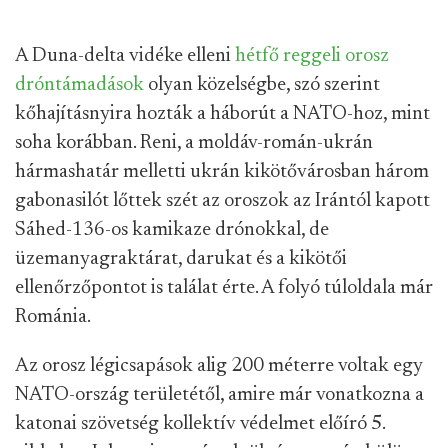
A Duna-delta vidéke elleni
hétfő reggeli orosz
dróntámadások
olyan közelségbe, szó szerint
kőhajításnyira hozták a háborút a NATO-hoz, mint
soha korábban. Reni, a moldáv-román-ukrán
hármashatár melletti ukrán kikötővárosban
három
gabonasilót lőttek szét az oroszok az Irántól kapott
Sáhed-136-os kamikaze drónokkal, de
üzemanyagraktárat, darukat és a kikötői
ellenőrzőpontot is találat érte. A folyó túloldala már
Románia.
Az orosz légicsapások alig 200 méterre voltak egy
NATO-ország területétől, amire már vonatkozna a
katonai szövetség kollektív védelmet előíró 5.