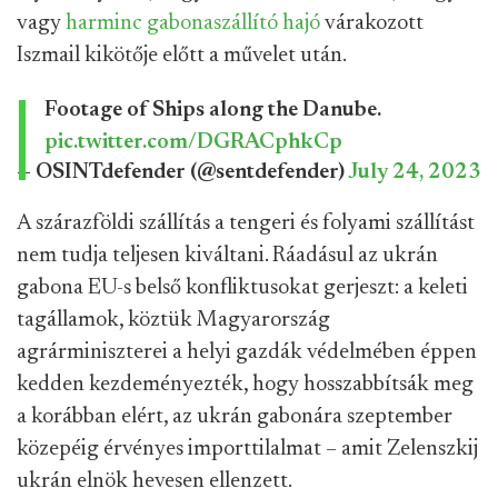
vagy
harminc gabonaszállító hajó
várakozott
Iszmail kikötője előtt a művelet után.
Footage of Ships along the Danube.
pic.twitter.com/DGRACphkCp
— OSINTdefender (@sentdefender)
July 24, 2023
A szárazföldi szállítás a tengeri és folyami szállítást
nem tudja teljesen kiváltani. Ráadásul az ukrán
gabona EU-s belső konfliktusokat gerjeszt: a keleti
tagállamok, köztük Magyarország
agrárminiszterei a helyi gazdák védelmében éppen
kedden kezdeményezték, hogy hosszabbítsák meg
a korábban elért, az ukrán gabonára szeptember
közepéig érvényes importtilalmat – amit Zelenszkij
ukrán elnök hevesen ellenzett.