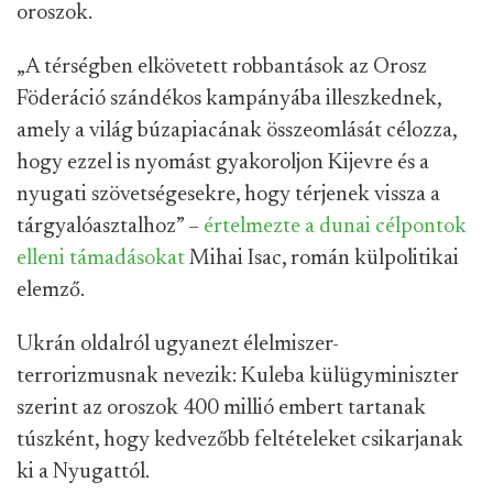
oroszok.
„A térségben elkövetett robbantások az Orosz
Föderáció szándékos kampányába illeszkednek,
amely a világ búzapiacának összeomlását célozza,
hogy ezzel is nyomást gyakoroljon Kijevre és a
nyugati szövetségesekre, hogy térjenek vissza a
tárgyalóasztalhoz” –
értelmezte a dunai célpontok
elleni támadásokat
Mihai Isac, román külpolitikai
elemző.
Ukrán oldalról ugyanezt élelmiszer-
terrorizmusnak nevezik: Kuleba külügyminiszter
szerint az oroszok 400 millió embert tartanak
túszként, hogy kedvezőbb feltételeket csikarjanak
ki a Nyugattól.