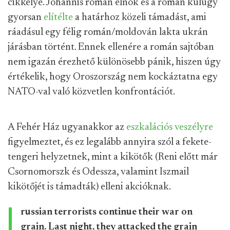
cikkelye. Johannis román elnök és a román külügy
gyorsan
elítélte
a határhoz közeli támadást, ami
ráadásul egy félig román/moldován lakta ukrán
járásban történt. Ennek ellenére a román sajtóban
nem igazán érezhető különösebb pánik, hiszen úgy
értékelik, hogy Oroszország nem kockáztatna egy
NATO-val való közvetlen konfrontációt.
A Fehér Ház ugyanakkor az
eszkalációs veszélyre
figyelmeztet, és ez legalább annyira szól a fekete-
tengeri helyzetnek, mint a kikötők (Reni előtt már
Csornomorszk és Odessza, valamint Iszmail
kikötőjét is támadták) elleni akcióknak.
russian terrorists continue their war on
grain. Last night, they attacked the grain