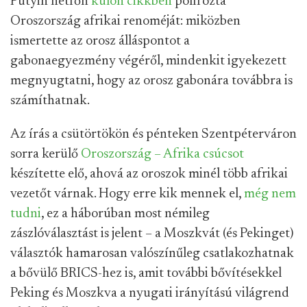
Putyin hétfőn
külön cikkben
polírozta
Oroszország afrikai renoméját: miközben
ismertette az orosz álláspontot a
gabonaegyezmény végéről, mindenkit igyekezett
megnyugtatni, hogy az orosz gabonára továbbra is
számíthatnak.
Az írás a csütörtökön és pénteken Szentpéterváron
sorra kerülő
Oroszország – Afrika csúcsot
készítette elő, ahová az oroszok minél több afrikai
vezetőt várnak. Hogy erre kik mennek el,
még nem
tudni
, ez a háborúban most némileg
zászlóválasztást is jelent – a Moszkvát (és Pekinget)
választók hamarosan valószínűleg csatlakozhatnak
a bővülő BRICS-hez is, amit további bővítésekkel
Peking és Moszkva a nyugati irányítású világrend