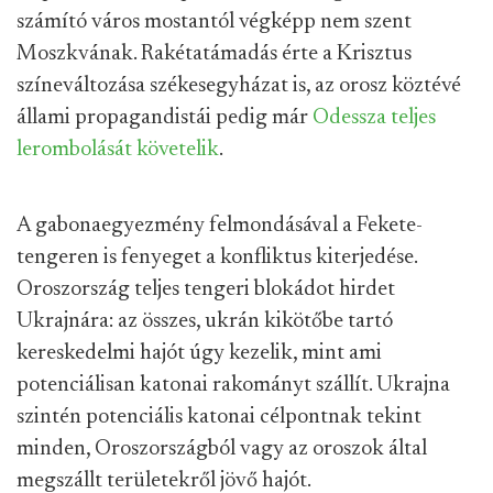
számító város mostantól végképp nem szent
Moszkvának. Rakétatámadás érte a Krisztus
színeváltozása székesegyházat is, az orosz köztévé
állami propagandistái pedig már
Odessza teljes
lerombolását követelik
.
A gabonaegyezmény felmondásával a Fekete-
tengeren is fenyeget a konfliktus kiterjedése.
Oroszország teljes tengeri blokádot hirdet
Ukrajnára: az összes, ukrán kikötőbe tartó
kereskedelmi hajót úgy kezelik, mint ami
potenciálisan katonai rakományt szállít. Ukrajna
szintén potenciális katonai célpontnak tekint
minden, Oroszországból vagy az oroszok által
megszállt területekről jövő hajót.