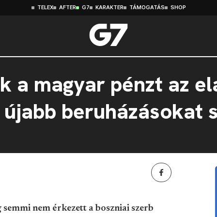
TELEX
AFTER
G7
KARAKTER
TÁMOGATÁS
SHOP
ák a magyar pénzt az e
, újabb beruházásokat 
semmi nem érkezett a boszniai szerb