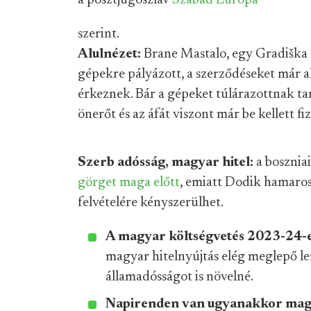
a posztjugoszláv
Szabad Európa
szerint.
Alulnézet:
Brane Mastalo, egy Gradiška 
gépekre pályázott, a szerződéseket már a
érkeznek. Bár a gépeket túlárazottnak tar
önerőt és az áfát viszont már be kellett fiz
Szerb adósság, magyar hitel:
a bosznia
görget maga előtt
, emiatt Dodik hamaros
felvételére kényszerülhet.
A magyar költségvetés 2023-24-
magyar hitelnyújtás elég meglepő le
államadósságot is növelné.
Napirenden van ugyanakkor mag