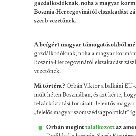
gazdálkodóknak, noha a magyar kormán
Bosznia-Hercegovinától elszakadást zá
szerb vezetőnek.
A beígért magyar támogatásokból mé
gazdálkodóknak, noha a magyar kormány l
Bosznia-Hercegovinától elszakadást zászl
vezetőnek.
Mi történt?
Orbán Viktor a balkáni EU-c
múlt héten Boszniában, és azt kérte, ho
felzárkóztatási forrásait. Jelentős magy
„felelős magyar szomszédságpolitikát” íg
Orbán megint
találkozott
az ameri