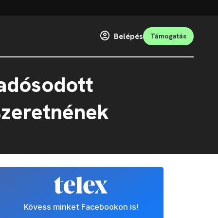
Belépés
Támogatás
ladósodott
szeretnének
Kövess minket Facebookon is!