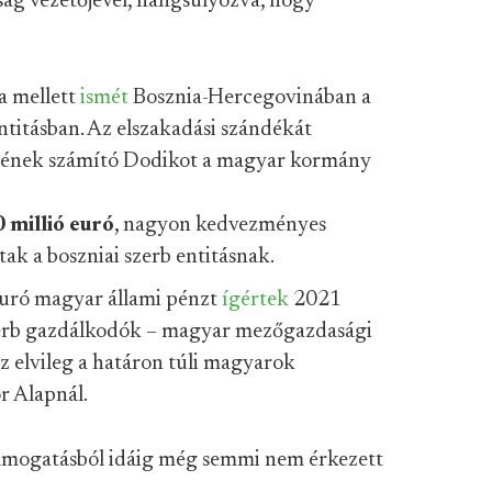
ság vezetőjével, hangsúlyozva, hogy
a mellett
ismét
Bosznia-Hercegovinában a
ntitásban. Az elszakadási szándékát
gesének számító Dodikot a magyar kormány
0 millió euró
, nagyon kedvezményes
tak a boszniai szerb entitásnak.
uró magyar állami pénzt
ígértek
2021
zerb gazdálkodók – magyar mezőgazdasági
z elvileg a határon túli magyarok
r Alapnál.
támogatásból idáig még semmi nem érkezett