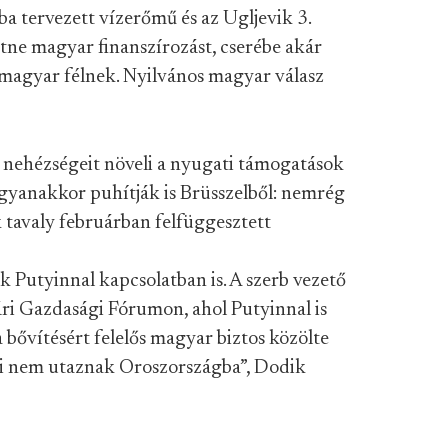
ba
tervezett vízerőmű és az Ugljevik 3.
etne magyar finanszírozást, cserébe akár
a magyar félnek. Nyilvános magyar válasz
i nehézségeit növeli a nyugati támogatások
 ugyanakkor puhítják is Brüsszelből: nemrég
k tavaly februárban felfüggesztett
 Putyinnal kapcsolatban is. A szerb vezető
ári Gazdasági Fórumon, ahol Putyinnal is
 a bővítésért felelős magyar biztos közölte
ei nem utaznak Oroszországba”, Dodik