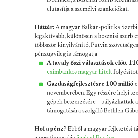
Dodikkal, a boszniai Szerb Köztársa
elutasítja a személyi szankciókat.
Háttér:
A magyar Balkán-politika Szerbi
legaktívabb, különösen a boszniai szerb e
többször kinyilvánító, Putyin szövetsé
pénzügyileg is támogatja.
A tavaly őszi választások előtt 11
eximbankos magyar hitelt
folyósítot
Gazdaságfejlesztésre 100 millió
e
novemberében. Egy részére helyi s
gépek beszerzésére – pályázhattak a
támogatására szolgáló Bethlen Gábo
Hol a pénz?
Ebből a magyar fejlesztési 