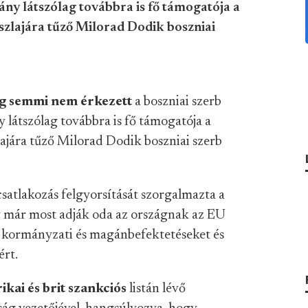
y látszólag továbbra is fő támogatója a
szlajára tűző Milorad Dodik boszniai
g semmi nem érkezett
a boszniai szerb
átszólag továbbra is fő támogatója a
ajára tűző Milorad Dodik boszniai szerb
satlakozás felgyorsítását szorgalmazta a
gy már most adják oda az országnak az EU
ar kormányzati és magánbefektetéseket és
ért.
kai és brit szankciós
listán lévő