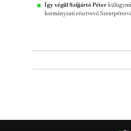
Így végül Szijjártó Péter
külügymin
kormányzati résztvevő Szentpéterv