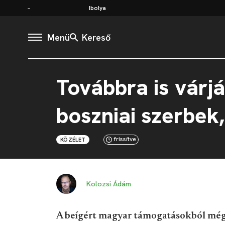
Ibolya
Menü
Kereső
Továbbra is várj
boszniai szerbek
frissítve
KÖZÉLET
Kolozsi Ádám
A beígért magyar támogatásokból még 