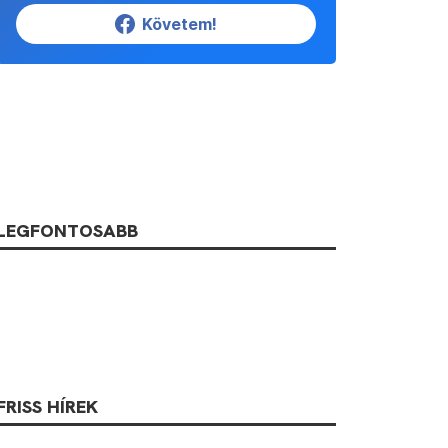
Követem!
LEGFONTOSABB
FRISS HÍREK