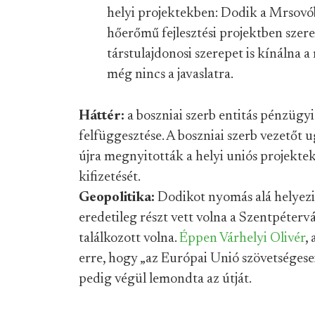
helyi projektekben: Dodik a
Mrsovó
hőerőmű fejlesztési projektben szer
társtulajdonosi szerepet is kínálna 
még nincs a javaslatra.
Háttér:
a boszniai szerb entitás pénzügy
felfüggesztése. A boszniai szerb vezetőt
újra megnyitották a helyi uniós projekte
kifizetését.
Geopolitika:
Dodikot nyomás alá helyezik
eredetileg részt vett volna a Szentpéterv
találkozott volna.
Éppen Várhelyi Olivér
,
erre, hogy „az Európai Unió szövetséges
pedig végül lemondta az útját.