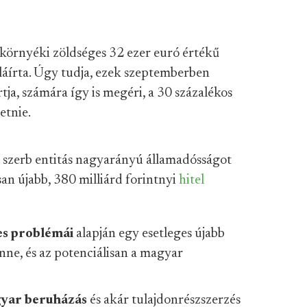
környéki zöldséges 32 ezer euró értékű
láírta. Úgy tudja, ezek szeptemberben
tja, számára így is megéri, a 30 százalékos
etnie.
i szerb entitás nagyarányú államadósságot
an újabb, 380 milliárd forintnyi
hitel
es problémái
alapján egy esetleges újabb
nne, és az potenciálisan a magyar
yar beruházás
és akár tulajdonrészszerzés