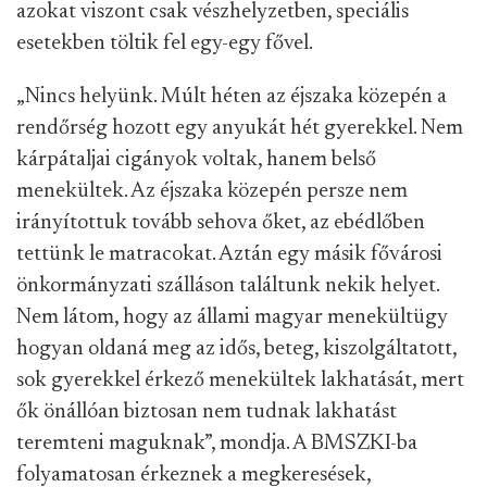
azokat viszont csak vészhelyzetben, speciális
esetekben töltik fel egy-egy fővel.
„Nincs helyünk. Múlt héten az éjszaka közepén a
rendőrség hozott egy anyukát hét gyerekkel. Nem
kárpátaljai cigányok voltak, hanem belső
menekültek. Az éjszaka közepén persze nem
irányítottuk tovább sehova őket, az ebédlőben
tettünk le matracokat. Aztán egy másik fővárosi
önkormányzati szálláson találtunk nekik helyet.
Nem látom, hogy az állami magyar menekültügy
hogyan oldaná meg az idős, beteg, kiszolgáltatott,
sok gyerekkel érkező menekültek lakhatását, mert
ők önállóan biztosan nem tudnak lakhatást
teremteni maguknak”, mondja. A BMSZKI-ba
folyamatosan érkeznek a megkeresések,