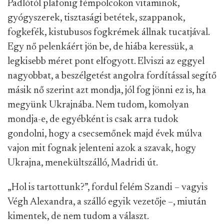
Padlótól plafonig fémpolcokon vitaminok,
gyógyszerek, tisztasági betétek, szappanok,
fogkefék, kistubusos fogkrémek állnak tucatjával.
Egy nő pelenkáért jön be, de hiába keressük, a
legkisebb méret pont elfogyott. Elviszi az eggyel
nagyobbat, a beszélgetést angolra fordítással segítő
másik nő szerint azt mondja, jól fog jönni ez is, ha
megyünk Ukrajnába. Nem tudom, komolyan
mondja-e, de egyébként is csak arra tudok
gondolni, hogy a csecsemőnek majd évek múlva
vajon mit fognak jelenteni azok a szavak, hogy
Ukrajna, menekültszálló, Madridi út.
„Hol is tartottunk?”, fordul felém Szandi – vagyis
Végh Alexandra, a szálló egyik vezetője –, miután
kimentek, de nem tudom a választ.