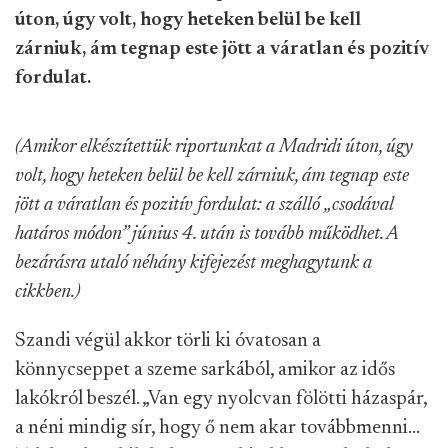
úton, úgy volt, hogy heteken belül be kell
zárniuk, ám tegnap este jött a váratlan és pozitív
fordulat.
(Amikor elkészítettük riportunkat a Madridi úton, úgy
volt, hogy heteken belül be kell zárniuk, ám tegnap este
jött a váratlan és pozitív fordulat: a szálló „csodával
határos módon” június 4. után is tovább működhet. A
bezárásra utaló néhány kifejezést meghagytunk a
cikkben.)
Szandi végül akkor törli ki óvatosan a
könnycseppet a szeme sarkából, amikor az idős
lakókról beszél. „Van egy nyolcvan fölötti házaspár,
a néni mindig sír, hogy ő nem akar továbbmenni…