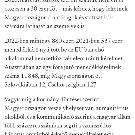
2023. márciusi adatok szerint számuk nem éri el
összesen a 30 ezer főt – más kérdés, hogy lehetnek
Magyarországon a hatóságok és statisztikák
számára láthatatlan személyek is.
2022-ben mintegy 880 ezer, 2021-ben 537 ezer
menedékkérő nyújtott be az EU-ban első
alkalommal nemzetközi védelem iránti kérelmet.
Ausztriában az egy főre jutó menedékkérelmek
száma 11 848, míg Magyarországon öt,
Szlovákiában 12, Csehországban 127.
Vagyis míg a kormány döntései szerint
Magyarországon veszélyhelyzet van humanitárius
okokból, és a kommunikáció szerint a magyar állam
több százezres számban segíti a szomszédos
háborús országból érkező menekülteket egy