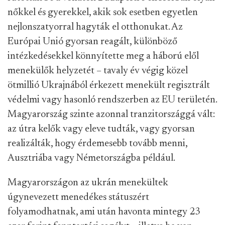
nőkkel és gyerekkel, akik sok esetben egyetlen
nejlonszatyorral hagyták el otthonukat. Az
Európai Unió gyorsan reagált, különböző
intézkedésekkel könnyítette meg a háború elől
menekülők helyzetét – tavaly év végig közel
ötmillió Ukrajnából érkezett menekült regisztrált
védelmi vagy hasonló rendszerben az EU területén.
Magyarország szinte azonnal tranzitországgá vált:
az útra kelők vagy eleve tudták, vagy gyorsan
realizálták, hogy érdemesebb tovább menni,
Ausztriába vagy Németországba például.
Magyarországon az ukrán menekültek
úgynevezett menedékes státuszért
folyamodhatnak, ami után havonta mintegy 23