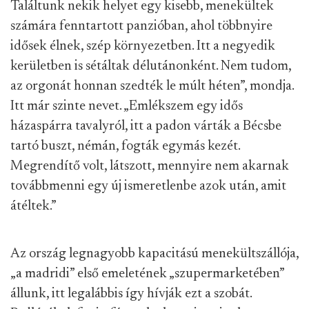
Találtunk nekik helyet egy kisebb, menekültek
számára fenntartott panzióban, ahol többnyire
idősek élnek, szép környezetben. Itt a negyedik
kerületben is sétáltak délutánonként. Nem tudom,
az orgonát honnan szedték le múlt héten”, mondja.
Itt már szinte nevet. „Emlékszem egy idős
házaspárra tavalyról, itt a padon várták a Bécsbe
tartó buszt, némán, fogták egymás kezét.
Megrendítő volt, látszott, mennyire nem akarnak
továbbmenni egy új ismeretlenbe azok után, amit
átéltek.”
Az ország legnagyobb kapacitású menekültszállója,
„a madridi” első emeletének „szupermarketében”
állunk, itt legalábbis így hívják ezt a szobát.