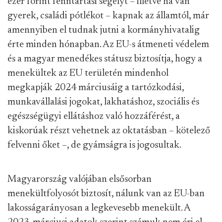
ezer forint fenntartási segélyt – illetve ha van
gyerek, családi pótlékot – kapnak az államtól, már
amennyiben el tudnak jutni a kormányhivatalig
érte minden hónapban. Az EU-s átmeneti védelem
és a magyar menedékes státusz biztosítja, hogy a
menekültek az EU területén mindenhol
megkapják 2024 márciusáig a tartózkodási,
munkavállalási jogokat, lakhatáshoz, szociális és
egészségügyi ellátáshoz való hozzáférést, a
kiskorúak részt vehetnek az oktatásban – kötelező
felvenni őket –, de gyámságra is jogosultak.
Magyarország valójában elsősorban
menekültfolyosót biztosít, nálunk van az EU-ban
lakosságarányosan a legkevesebb menekült. A