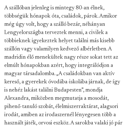
A szállóban jelenleg is mintegy 80-an élnek,
többségük hónapok óta, családok, párok. Amikor
még úgy volt, hogy a szálló bezár, néhányan
Lengyelországba terveztek menni, a civilek a
többieknek igyekeztek helyet találni más kisebb
szállón vagy valamilyen kedvező albérletben. A
madridin élő menekültek nagy része sokat tett az
elmúlt hónapokban azért, hogy integrálódjon a
magyar társadalomba. „A családokban van aktív
kereső, a gyerekek óvodába-iskolába járnak, de így
is nehéz lakást találni Budapesten”, mondja
Alexandra, miközben megmutatja a mosodát,
pihenő-tanuló szobát, élelmiszerraktárat, alagsori
irodát, amiben az irodaszernél lényegesen több a
használt játék, orvosi eszköz. A sarokba valaki jó pár