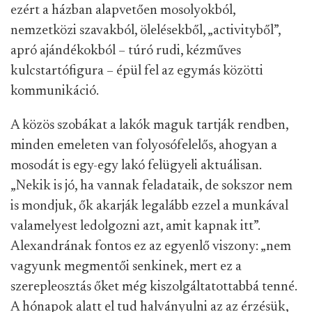
ezért a házban alapvetően mosolyokból,
nemzetközi szavakból, ölelésekből, „activityből”,
apró ajándékokból – túró rudi, kézműves
kulcstartófigura – épül fel az egymás közötti
kommunikáció.
A közös szobákat a lakók maguk tartják rendben,
minden emeleten van folyosófelelős, ahogyan a
mosodát is egy-egy lakó felügyeli aktuálisan.
„Nekik is jó, ha vannak feladataik, de sokszor nem
is mondjuk, ők akarják legalább ezzel a munkával
valamelyest ledolgozni azt, amit kapnak itt”.
Alexandrának fontos ez az egyenlő viszony: „nem
vagyunk megmentői senkinek, mert ez a
szerepleosztás őket még kiszolgáltatottabbá tenné.
A hónapok alatt el tud halványulni az az érzésük,