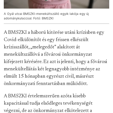
A Gyál utcai BMSZKI-menekültszálló egyik lakója egy új
adománykulaccsal. Fotó: BMSZKI
A BMSZKI a háború kitörése utáni krízisben egy
Covid-elkülönítőt és egy frissen elkészült
krízisszállót, „melegedőt” alakított át
menekültszállóvá a fővárosi önkormányzat
kifejezett kérésére. Ez azt is jelenti, hogy a fővárosi
menekültellátás két legnagyobb intézménye az
elmúlt 15 hónapban egyrészt civil, másrészt
önkormányzati fenntartásban működött.
A BMSZKI értelemszerűen azóta kisebb
kapacitással tudja elsődleges tevékenységét
végezni, de az önkormányzat elkötelezett a