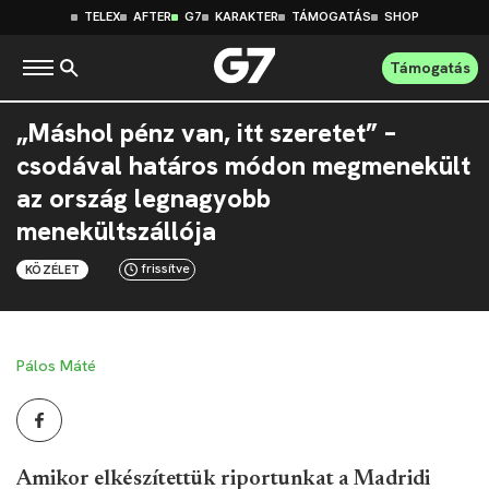
TELEX
AFTER
G7
KARAKTER
TÁMOGATÁS
SHOP
Támogatás
„Máshol pénz van, itt szeretet” –
csodával határos módon megmenekült
az ország legnagyobb
menekültszállója
frissítve
KÖZÉLET
Pálos Máté
Amikor elkészítettük riportunkat a Madridi