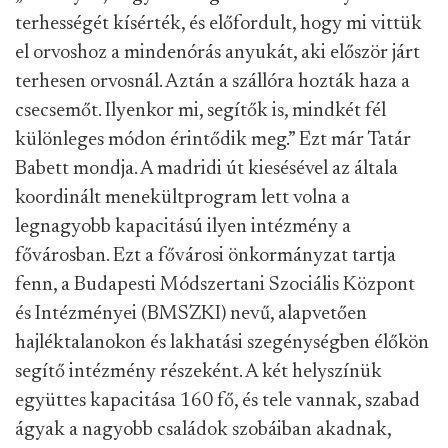
terhességét kísérték, és előfordult, hogy mi vittük
el orvoshoz a mindenórás anyukát, aki először járt
terhesen orvosnál. Aztán a szállóra hozták haza a
csecsemőt. Ilyenkor mi, segítők is, mindkét fél
különleges módon érintődik meg.” Ezt már Tatár
Babett mondja. A madridi út kiesésével az általa
koordinált menekültprogram lett volna a
legnagyobb kapacitású ilyen intézmény a
fővárosban. Ezt a fővárosi önkormányzat tartja
fenn, a Budapesti Módszertani Szociális Központ
és Intézményei (BMSZKI) nevű, alapvetően
hajléktalanokon és lakhatási szegénységben élőkön
segítő intézmény részeként. A két helyszínük
együttes kapacitása 160 fő, és tele vannak, szabad
ágyak a nagyobb családok szobáiban akadnak,