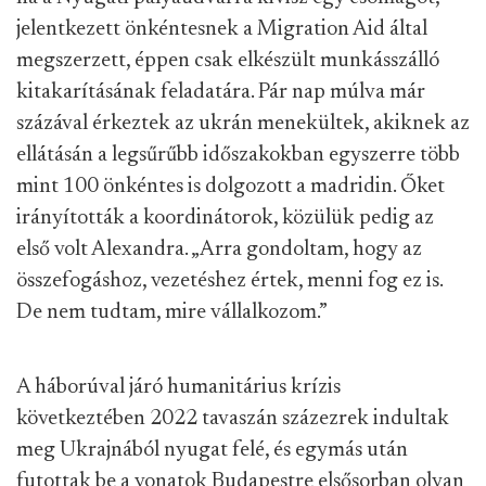
jelentkezett önkéntesnek a Migration Aid által
megszerzett, éppen csak elkészült munkásszálló
kitakarításának feladatára. Pár nap múlva már
százával érkeztek az ukrán menekültek, akiknek az
ellátásán a legsűrűbb időszakokban egyszerre több
mint 100 önkéntes is dolgozott a madridin. Őket
irányították a koordinátorok, közülük pedig az
első volt Alexandra. „Arra gondoltam, hogy az
összefogáshoz, vezetéshez értek, menni fog ez is.
De nem tudtam, mire vállalkozom.”
A háborúval járó humanitárius krízis
következtében 2022 tavaszán százezrek indultak
meg Ukrajnából nyugat felé, és egymás után
futottak be a vonatok Budapestre elsősorban olyan