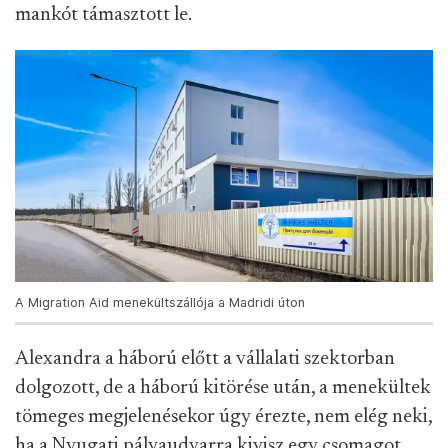
mankót támasztott le.
A Migration Aid menekültszállója a Madridi úton
Alexandra a háború előtt a vállalati szektorban
dolgozott, de a háború kitörése után, a menekültek
tömeges megjelenésekor úgy érezte, nem elég neki,
ha a Nyugati pályaudvarra kivisz egy csomagot,