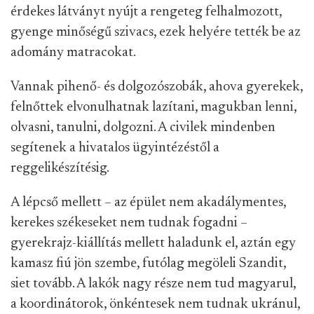
érdekes látványt nyújt a rengeteg felhalmozott,
gyenge minőségű szivacs, ezek helyére tették be az
adomány matracokat.
Vannak pihenő- és dolgozószobák, ahova gyerekek,
felnőttek elvonulhatnak lazítani, magukban lenni,
olvasni, tanulni, dolgozni. A civilek mindenben
segítenek a hivatalos ügyintézéstől a
reggelikészítésig.
A lépcső mellett – az épület nem akadálymentes,
kerekes székeseket nem tudnak fogadni –
gyerekrajz-kiállítás mellett haladunk el, aztán egy
kamasz fiú jön szembe, futólag megöleli Szandit,
siet tovább. A lakók nagy része nem tud magyarul,
a koordinátorok, önkéntesek nem tudnak ukránul,