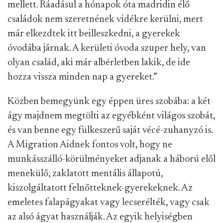
mellett. Ráadásul a hónapok óta madridin élő
családok nem szeretnének vidékre kerülni, mert
már elkezdtek itt beilleszkedni, a gyerekek
óvodába járnak. A kerületi óvoda szuper hely, van
olyan család, aki már albérletben lakik, de ide
hozza vissza minden nap a gyereket.”
Közben bemegyünk egy éppen üres szobába: a két
ágy majdnem megtölti az egyébként világos szobát,
és van benne egy fülkeszerű saját vécé-zuhanyzó is.
A Migration Aidnek fontos volt, hogy ne
munkásszálló-körülményeket adjanak a háború elől
menekülő, zaklatott mentális állapotú,
kiszolgáltatott felnőtteknek-gyerekeknek. Az
emeletes falapágyakat vagy lecserélték, vagy csak
az alsó ágyat használják. Az egyik helyiségben