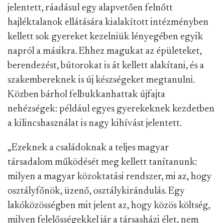
jelentett, ráadásul egy alapvetően felnőtt
hajléktalanok ellátására kialakított intézményben
kellett sok gyereket kezelniük lényegében egyik
napról a másikra. Ehhez magukat az épületeket,
berendezést, bútorokat is át kellett alakítani, és a
szakembereknek is új készségeket megtanulni.
Közben bárhol felbukkanhattak újfajta
nehézségek: például egyes gyerekeknek kezdetben
a kilincshasználat is nagy kihívást jelentett.
„Ezeknek a családoknak a teljes magyar
társadalom működését meg kellett tanítanunk:
milyen a magyar közoktatási rendszer, mi az, hogy
osztályfőnök, üzenő, osztálykirándulás. Egy
lakóközösségben mit jelent az, hogy közös költség,
milyen felelősségekkel jár a társasházi élet, nem