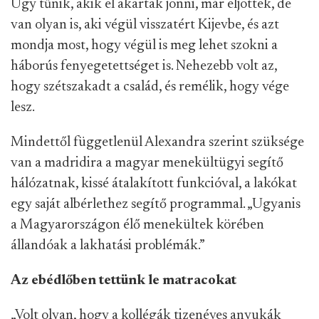
Úgy tűnik, akik el akartak jönni, már eljöttek, de
van olyan is, aki végül visszatért Kijevbe, és azt
mondja most, hogy végül is meg lehet szokni a
háborús fenyegetettséget is. Nehezebb volt az,
hogy szétszakadt a család, és remélik, hogy vége
lesz.
Mindettől függetlenül Alexandra szerint szüksége
van a madridira a magyar menekültügyi segítő
hálózatnak, kissé átalakított funkcióval, a lakókat
egy saját albérlethez segítő programmal. „Ugyanis
a Magyarországon élő menekültek körében
állandóak a lakhatási problémák.”
Az ebédlőben tettünk le matracokat
„Volt olyan, hogy a kollégák tizenéves anyukák